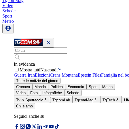
TgcomMag
Video
Schede
Sport
Meteo
In evidenza
Mostra tutti
Nascondi
Guerra Iran
Elezioni
Crans Montana
Epstein Files
Famiglia nel b
Tutte le notizie del giorno
Cronaca
Mondo
Politica
Economia
Sport
Meteo
Video
Foto
Infografiche
Schede
Tv & Spettacolo
TgcomLab
TgcomMag
TgTech
Lif
Chi siamo
Seguici anche su