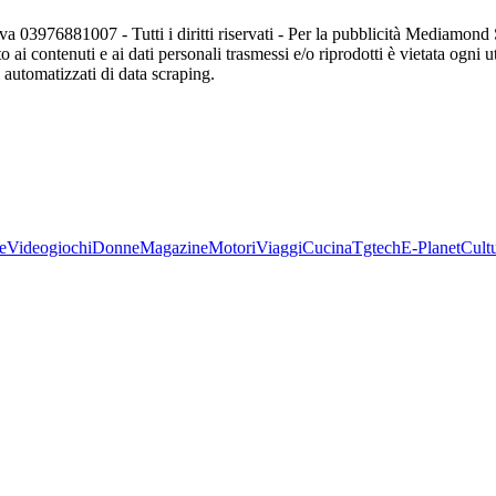
va 03976881007 - Tutti i diritti riservati - Per la pubblicità Mediamon
o ai contenuti e ai dati personali trasmessi e/o riprodotti è vietata ogni 
zi automatizzati di data scraping.
e
Videogiochi
Donne
Magazine
Motori
Viaggi
Cucina
Tgtech
E-Planet
Cult