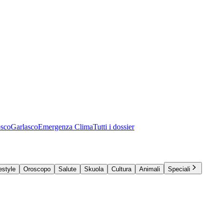
osco
Garlasco
Emergenza Clima
Tutti i dossier
estyle
Oroscopo
Salute
Skuola
Cultura
Animali
Speciali