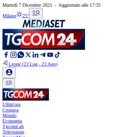
Martedì 7 Dicembre 2021
-
Aggiornato alle
17:35
Milano
25°
Leone
(23 Lug - 23 Ago)
Ultim'ora
Cronaca
Mondo
Economia
TgcomLab
Televisione