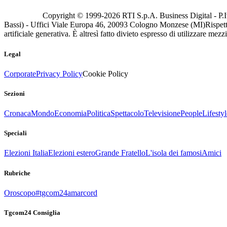
Copyright © 1999-
2026
RTI S.p.A. Business Digital - P.I
Bassi) - Uffici Viale Europa 46, 20093 Cologno Monzese (MI)
Rispett
artificiale generativa. È altresì fatto divieto espresso di utilizzare mez
Legal
Corporate
Privacy Policy
Cookie Policy
Sezioni
Cronaca
Mondo
Economia
Politica
Spettacolo
Televisione
People
Lifestyl
Speciali
Elezioni Italia
Elezioni estero
Grande Fratello
L'isola dei famosi
Amici
Rubriche
Oroscopo
#tgcom24amarcord
Tgcom24 Consiglia