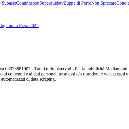
 Subasio
Comingsoon
Superguidatv
Zuppa di Porro
Non Sprecare
Cotto 
tigiano in Fiera 2025
va 03976881007 - Tutti i diritti riservati - Per la pubblicità Mediamon
o ai contenuti e ai dati personali trasmessi e/o riprodotti è vietata ogni 
zi automatizzati di data scraping.