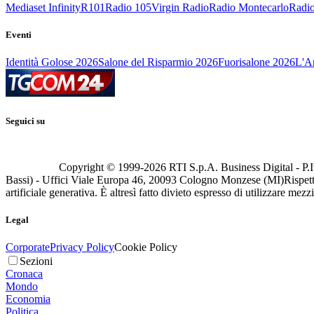
Mediaset Infinity
R101
Radio 105
Virgin Radio
Radio Montecarlo
Radio
Eventi
Identità Golose 2026
Salone del Risparmio 2026
Fuorisalone 2026
L'Ar
Seguici su
Copyright © 1999-
2026
RTI S.p.A. Business Digital - P.I
Bassi) - Uffici Viale Europa 46, 20093 Cologno Monzese (MI)
Rispett
artificiale generativa. È altresì fatto divieto espresso di utilizzare mez
Legal
Corporate
Privacy Policy
Cookie Policy
Sezioni
Cronaca
Mondo
Economia
Politica