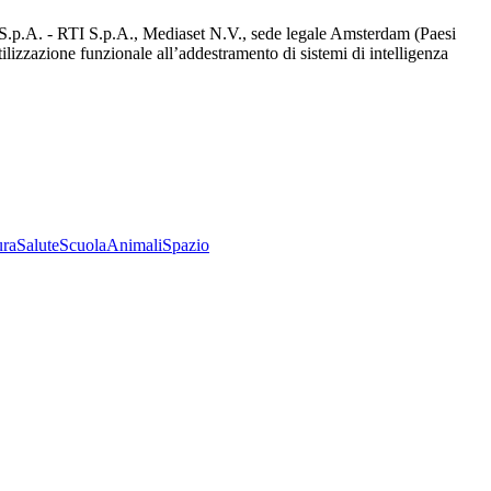
d S.p.A. - RTI S.p.A., Mediaset N.V., sede legale Amsterdam (Paesi
utilizzazione funzionale all’addestramento di sistemi di intelligenza
ura
Salute
Scuola
Animali
Spazio