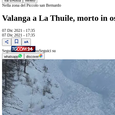
Val d'Aosta
Veneto
Nella zona del Piccolo san Bernardo
Valanga a La Thuile, morto in o
07 Dic 2021 - 17:35
07 Dic 2021 - 17:35
Segui
su
Seguici su
whatsapp
discover