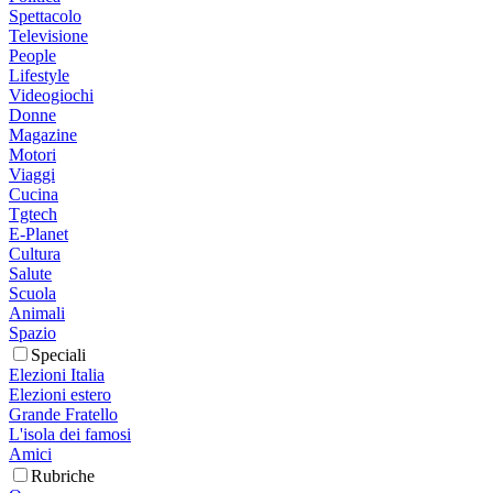
Spettacolo
Televisione
People
Lifestyle
Videogiochi
Donne
Magazine
Motori
Viaggi
Cucina
Tgtech
E-Planet
Cultura
Salute
Scuola
Animali
Spazio
Speciali
Elezioni Italia
Elezioni estero
Grande Fratello
L'isola dei famosi
Amici
Rubriche