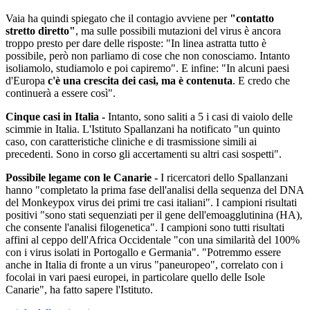
Vaia ha quindi spiegato che il contagio avviene per
"contatto
stretto diretto"
, ma sulle possibili mutazioni del virus è ancora
troppo presto per dare delle risposte: "In linea astratta tutto è
possibile, però non parliamo di cose che non conosciamo. Intanto
isoliamolo, studiamolo e poi capiremo". E infine: "In alcuni paesi
d'Europa
c'è una crescita dei casi, ma è contenuta
. E credo che
continuerà a essere così".
Cinque casi in Italia -
Intanto, sono saliti a 5 i casi di vaiolo delle
scimmie in Italia. L'Istituto Spallanzani ha notificato "un quinto
caso, con caratteristiche cliniche e di trasmissione simili ai
precedenti. Sono in corso gli accertamenti su altri casi sospetti".
Possibile legame con le Canarie -
I ricercatori dello Spallanzani
hanno "completato la prima fase dell'analisi della sequenza del DNA
del Monkeypox virus dei primi tre casi italiani". I campioni risultati
positivi "sono stati sequenziati per il gene dell'emoagglutinina (HA),
che consente l'analisi filogenetica". I campioni sono tutti risultati
affini al ceppo dell'Africa Occidentale "con una similarità del 100%
con i virus isolati in Portogallo e Germania". "Potremmo essere
anche in Italia di fronte a un virus "paneuropeo", correlato con i
focolai in vari paesi europei, in particolare quello delle Isole
Canarie", ha fatto sapere l'Istituto.