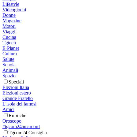
Lifestyle
Videogiochi
Donne
Magazine
Motori
Viaggi
Cucina
Tgtech
E-Planet
Cultura
Salute
Scuola
Animali
Spazio
Speciali
Elezioni Italia
Elezioni estero
Grande Fratello
L'isola dei famosi
Amici
Rubriche
Oroscopo
#tgcom24amarcord
Tgcom24 Consiglia