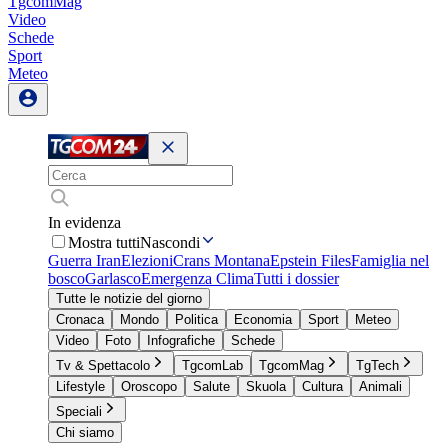
TgcomMag
Video
Schede
Sport
Meteo
In evidenza
Mostra tutti
Nascondi
Guerra Iran
Elezioni
Crans Montana
Epstein Files
Famiglia nel
bosco
Garlasco
Emergenza Clima
Tutti i dossier
Tutte le notizie del giorno
Cronaca
Mondo
Politica
Economia
Sport
Meteo
Video
Foto
Infografiche
Schede
Tv & Spettacolo
TgcomLab
TgcomMag
TgTech
Lifestyle
Oroscopo
Salute
Skuola
Cultura
Animali
Speciali
Chi siamo