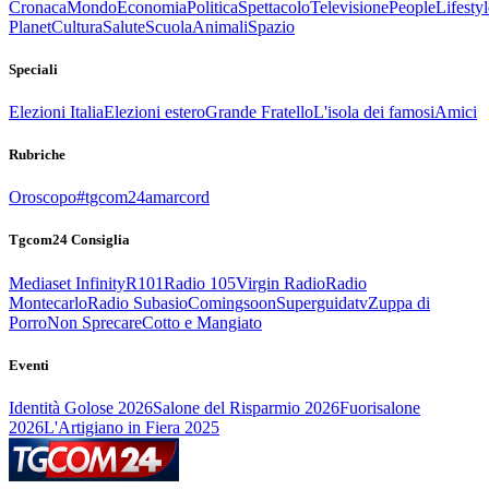
Cronaca
Mondo
Economia
Politica
Spettacolo
Televisione
People
Lifestyl
Planet
Cultura
Salute
Scuola
Animali
Spazio
Speciali
Elezioni Italia
Elezioni estero
Grande Fratello
L'isola dei famosi
Amici
Rubriche
Oroscopo
#tgcom24amarcord
Tgcom24 Consiglia
Mediaset Infinity
R101
Radio 105
Virgin Radio
Radio
Montecarlo
Radio Subasio
Comingsoon
Superguidatv
Zuppa di
Porro
Non Sprecare
Cotto e Mangiato
Eventi
Identità Golose 2026
Salone del Risparmio 2026
Fuorisalone
2026
L'Artigiano in Fiera 2025