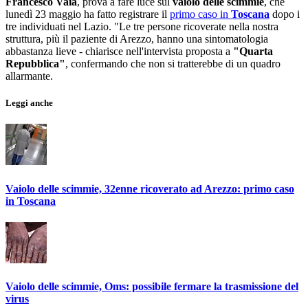
Francesco Vaia
, prova a fare luce sul
vaiolo delle scimmie
, che
lunedì 23 maggio ha fatto registrare il
primo caso in
Toscana
dopo i
tre individuati nel Lazio. "Le tre persone ricoverate nella nostra
struttura, più il paziente di Arezzo, hanno una sintomatologia
abbastanza lieve - chiarisce nell'intervista proposta a
"Quarta
Repubblica"
, confermando che non si tratterebbe di un quadro
allarmante.
Leggi anche
Vaiolo delle scimmie, 32enne ricoverato ad Arezzo: primo caso
in Toscana
Vaiolo delle scimmie, Oms: possibile fermare la trasmissione del
virus