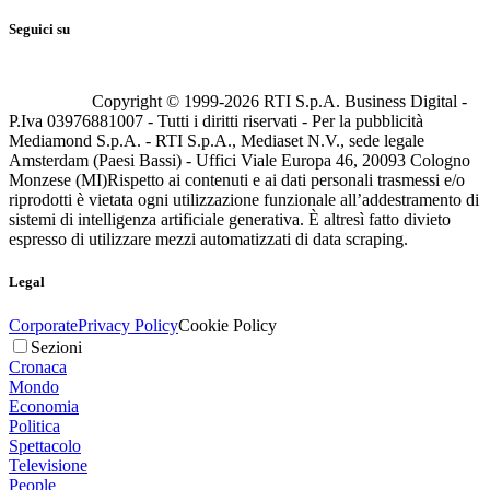
Seguici su
Copyright © 1999-
2026
RTI S.p.A. Business Digital -
P.Iva 03976881007 - Tutti i diritti riservati - Per la pubblicità
Mediamond S.p.A. - RTI S.p.A., Mediaset N.V., sede legale
Amsterdam (Paesi Bassi) - Uffici Viale Europa 46, 20093 Cologno
Monzese (MI)
Rispetto ai contenuti e ai dati personali trasmessi e/o
riprodotti è vietata ogni utilizzazione funzionale all’addestramento di
sistemi di intelligenza artificiale generativa. È altresì fatto divieto
espresso di utilizzare mezzi automatizzati di data scraping.
Legal
Corporate
Privacy Policy
Cookie Policy
Sezioni
Cronaca
Mondo
Economia
Politica
Spettacolo
Televisione
People