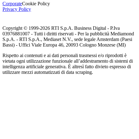
Corporate
Cookie Policy
Privacy Policy
Copyright © 1999-
2026
RTI S.p.A. Business Digital - P.Iva
03976881007 - Tutti i diritti riservati - Per la pubblicità Mediamond
S.p.A. - RTI S.p.A., Mediaset N.V., sede legale Amsterdam (Paesi
Bassi) - Uffici Viale Europa 46, 20093 Cologno Monzese (MI)
Rispetto ai contenuti e ai dati personali trasmessi e/o riprodotti è
vietata ogni utilizzazione funzionale all’addestramento di sistemi di
intelligenza artificiale generativa. È altresì fatto divieto espresso di
utilizzare mezzi automatizzati di data scraping.