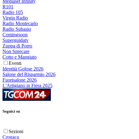
Mediaset Infinity
R101
Radio 105
Virgin Radio
Radio Montecarlo
Radio Subasio
Comingsoon
Superguidatv
Zuppa di Porro
Non Sprecare
Cotto e Mangiato
Eventi
Identità Golose 2026
Salone del Risparmio 2026
Fuorisalone 2026
L'Artigiano in Fiera 2025
Seguici su
Sezioni
Cronaca