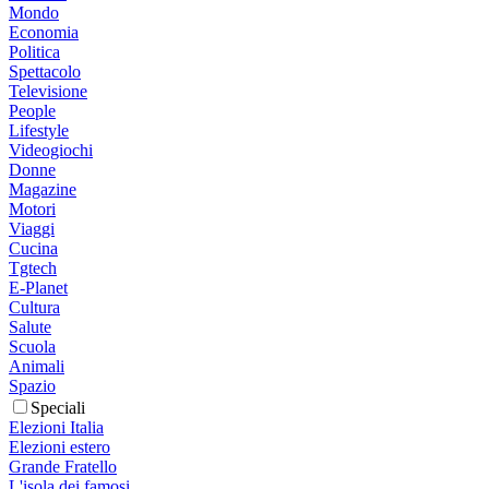
Mondo
Economia
Politica
Spettacolo
Televisione
People
Lifestyle
Videogiochi
Donne
Magazine
Motori
Viaggi
Cucina
Tgtech
E-Planet
Cultura
Salute
Scuola
Animali
Spazio
Speciali
Elezioni Italia
Elezioni estero
Grande Fratello
L'isola dei famosi