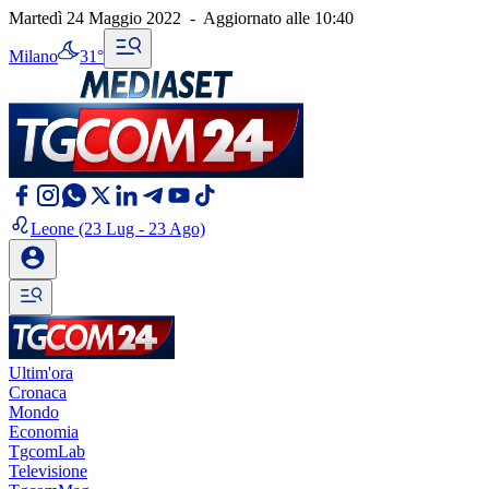
Martedì 24 Maggio 2022
-
Aggiornato alle
10:40
Milano
31°
Leone
(23 Lug - 23 Ago)
Ultim'ora
Cronaca
Mondo
Economia
TgcomLab
Televisione