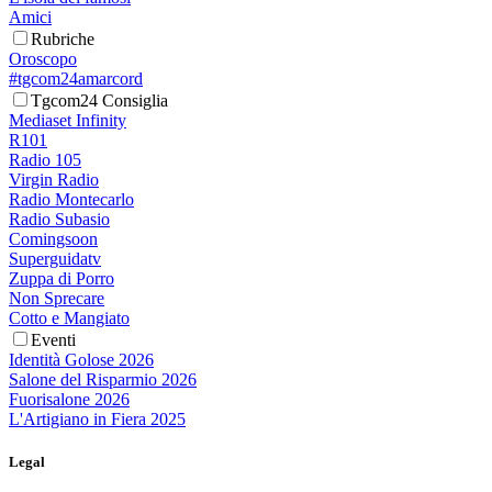
Amici
Rubriche
Oroscopo
#tgcom24amarcord
Tgcom24 Consiglia
Mediaset Infinity
R101
Radio 105
Virgin Radio
Radio Montecarlo
Radio Subasio
Comingsoon
Superguidatv
Zuppa di Porro
Non Sprecare
Cotto e Mangiato
Eventi
Identità Golose 2026
Salone del Risparmio 2026
Fuorisalone 2026
L'Artigiano in Fiera 2025
Legal