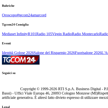
Rubriche
Oroscopo
#tgcom24amarcord
Tgcom24 Consiglia
Mediaset Infinity
R101
Radio 105
Virgin Radio
Radio Montecarlo
Radio
Eventi
Identità Golose 2026
Salone del Risparmio 2026
Fuorisalone 2026
L'Ar
Seguici su
Copyright © 1999-
2026
RTI S.p.A. Business Digital - P.I
Bassi) - Uffici Viale Europa 46, 20093 Cologno Monzese (MI)
Rispett
artificiale generativa. È altresì fatto divieto espresso di utilizzare mez
Legal