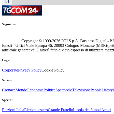
Seguici su
Copyright © 1999-
2026
RTI S.p.A. Business Digital - P.I
Bassi) - Uffici Viale Europa 46, 20093 Cologno Monzese (MI)
Rispett
artificiale generativa. È altresì fatto divieto espresso di utilizzare mez
Legal
Corporate
Privacy Policy
Cookie Policy
Sezioni
Cronaca
Mondo
Economia
Politica
Spettacolo
Televisione
People
Lifestyl
Speciali
Elezioni Italia
Elezioni estero
Grande Fratello
L'isola dei famosi
Amici