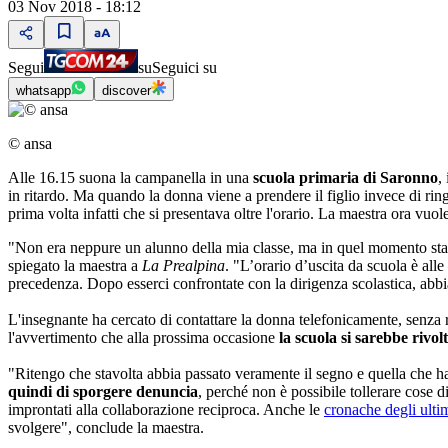
03 Nov 2018 - 18:12
Segui
su
Seguici su
whatsapp
discover
© ansa
Alle 16.15 suona la campanella in una
scuola primaria di Saronno
,
in ritardo. Ma quando la donna viene a prendere il figlio invece di rin
prima volta infatti che si presentava oltre l'orario. La maestra ora vuol
"Non era neppure un alunno della mia classe, ma in quel momento stavo
spiegato la maestra a
La Prealpina
. "L’orario d’uscita da scuola è all
precedenza. Dopo esserci confrontate con la dirigenza scolastica, abbi
L'insegnante ha cercato di contattare la donna telefonicamente, senza r
l'avvertimento che alla prossima occasione
la scuola si sarebbe rivolt
"Ritengo che stavolta abbia passato veramente il segno e quella che ha
quindi di sporgere denuncia
, perché non è possibile tollerare cose di
improntati alla collaborazione reciproca. Anche le
cronache degli ultim
svolgere", conclude la maestra.