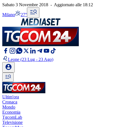
Sabato 3 Novembre 2018
-
Aggiornato alle
18:12
Milano
27°
Leone
(23 Lug - 23 Ago)
Ultim'ora
Cronaca
Mondo
Economia
TgcomLab
Televisione