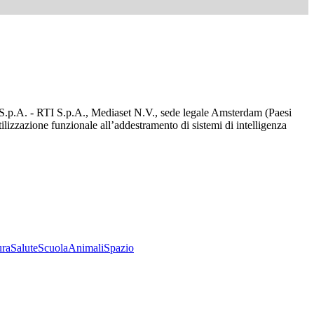
d S.p.A. - RTI S.p.A., Mediaset N.V., sede legale Amsterdam (Paesi
utilizzazione funzionale all’addestramento di sistemi di intelligenza
ura
Salute
Scuola
Animali
Spazio