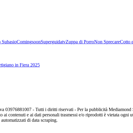
 Subasio
Comingsoon
Superguidatv
Zuppa di Porro
Non Sprecare
Cotto 
tigiano in Fiera 2025
va 03976881007 - Tutti i diritti riservati - Per la pubblicità Mediamon
o ai contenuti e ai dati personali trasmessi e/o riprodotti è vietata ogni 
zi automatizzati di data scraping.