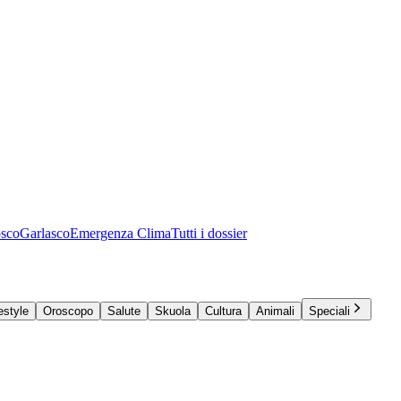
osco
Garlasco
Emergenza Clima
Tutti i dossier
estyle
Oroscopo
Salute
Skuola
Cultura
Animali
Speciali