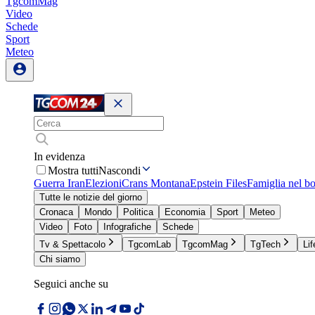
TgcomMag
Video
Schede
Sport
Meteo
In evidenza
Mostra tutti
Nascondi
Guerra Iran
Elezioni
Crans Montana
Epstein Files
Famiglia nel b
Tutte le notizie del giorno
Cronaca
Mondo
Politica
Economia
Sport
Meteo
Video
Foto
Infografiche
Schede
Tv & Spettacolo
TgcomLab
TgcomMag
TgTech
Lif
Chi siamo
Seguici anche su