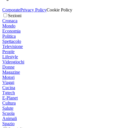
Corporate
Privacy Policy
Cookie Policy
Sezioni
Cronaca
Mondo
Economia
Politica
Spettacolo
Televisione
People
Lifestyle
Videogiochi
Donne
Magazine
Motori
Viaggi
Cucina
Tgtech
E-Planet
Cultura
Salute
Scuola
Animali
Spazio