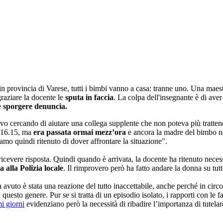
 in provincia di Varese, tutti i bimbi vanno a casa: tranne uno. Una maest
graziare la docente le
sputa in faccia
. La colpa dell'insegnante è di aver
e
sporgere denuncia.
 cercando di aiutare una collega supplente che non poteva più trattener
e 16.15, ma
era passata ormai mezz’ora
e ancora la madre del bimbo non
amo quindi ritenuto di dover affrontare la situazione".
icevere risposta. Quindi quando è arrivata, la docente ha ritenuto necess
a alla Polizia locale
. Il rimprovero però ha fatto andare la donna su tutte
 avuto è stata una reazione del tutto inaccettabile, anche perché in cir
 questo genere. Pur se si tratta di un episodio isolato, i rapporti con le f
i giorni
evidenziano però la necessità di ribadire l’importanza di tutel