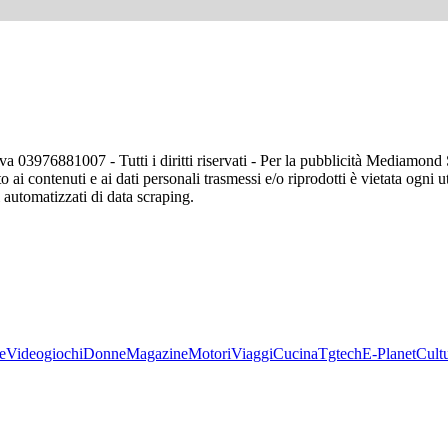
va 03976881007 - Tutti i diritti riservati - Per la pubblicità Mediamon
o ai contenuti e ai dati personali trasmessi e/o riprodotti è vietata ogni 
zi automatizzati di data scraping.
e
Videogiochi
Donne
Magazine
Motori
Viaggi
Cucina
Tgtech
E-Planet
Cult