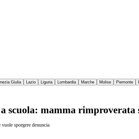
enezia Giulia
Lazio
Liguria
Lombardia
Marche
Molise
Piemonte
do a scuola: mamma rimproverata 
te vuole sporgere denuncia