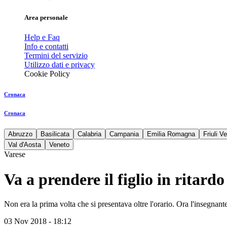
Area personale
Help e Faq
Info e contatti
Termini del servizio
Utilizzo dati e privacy
Cookie Policy
Cronaca
Cronaca
Abruzzo
Basilicata
Calabria
Campania
Emilia Romagna
Friuli V
Val d'Aosta
Veneto
Varese
Va a prendere il figlio in ritar
Non era la prima volta che si presentava oltre l'orario. Ora l'insegnan
03 Nov 2018 - 18:12