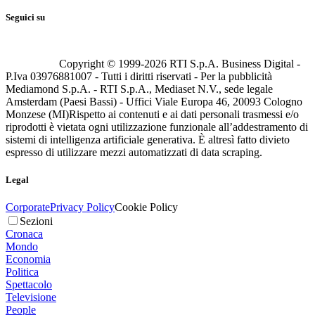
Seguici su
Copyright © 1999-
2026
RTI S.p.A. Business Digital -
P.Iva 03976881007 - Tutti i diritti riservati - Per la pubblicità
Mediamond S.p.A. - RTI S.p.A., Mediaset N.V., sede legale
Amsterdam (Paesi Bassi) - Uffici Viale Europa 46, 20093 Cologno
Monzese (MI)
Rispetto ai contenuti e ai dati personali trasmessi e/o
riprodotti è vietata ogni utilizzazione funzionale all’addestramento di
sistemi di intelligenza artificiale generativa. È altresì fatto divieto
espresso di utilizzare mezzi automatizzati di data scraping.
Legal
Corporate
Privacy Policy
Cookie Policy
Sezioni
Cronaca
Mondo
Economia
Politica
Spettacolo
Televisione
People