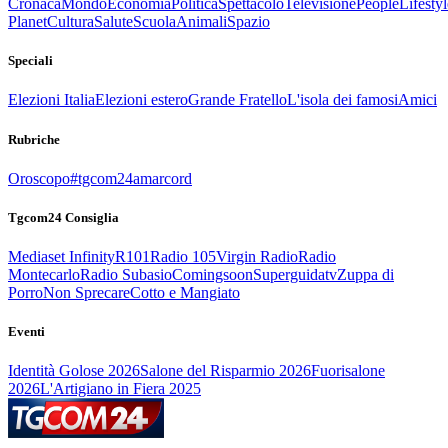
Cronaca
Mondo
Economia
Politica
Spettacolo
Televisione
People
Lifestyl
Planet
Cultura
Salute
Scuola
Animali
Spazio
Speciali
Elezioni Italia
Elezioni estero
Grande Fratello
L'isola dei famosi
Amici
Rubriche
Oroscopo
#tgcom24amarcord
Tgcom24 Consiglia
Mediaset Infinity
R101
Radio 105
Virgin Radio
Radio
Montecarlo
Radio Subasio
Comingsoon
Superguidatv
Zuppa di
Porro
Non Sprecare
Cotto e Mangiato
Eventi
Identità Golose 2026
Salone del Risparmio 2026
Fuorisalone
2026
L'Artigiano in Fiera 2025