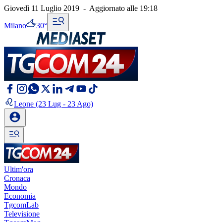
Giovedì 11 Luglio 2019
-
Aggiornato alle
19:18
Milano
30°
Leone
(23 Lug - 23 Ago)
Ultim'ora
Cronaca
Mondo
Economia
TgcomLab
Televisione