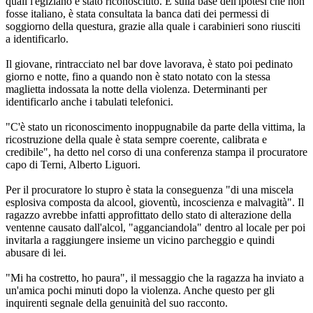
quali l'egiziano è stato riconosciuto. E sulla base dell'ipotesi che non
fosse italiano, è stata consultata la banca dati dei permessi di
soggiorno della questura, grazie alla quale i carabinieri sono riusciti
a identificarlo.
Il giovane, rintracciato nel bar dove lavorava, è stato poi pedinato
giorno e notte, fino a quando non è stato notato con la stessa
maglietta indossata la notte della violenza. Determinanti per
identificarlo anche i tabulati telefonici.
"C'è stato un riconoscimento inoppugnabile da parte della vittima, la
ricostruzione della quale è stata sempre coerente, calibrata e
credibile", ha detto nel corso di una conferenza stampa il procuratore
capo di Terni, Alberto Liguori.
Per il procuratore lo stupro è stata la conseguenza "di una miscela
esplosiva composta da alcool, gioventù, incoscienza e malvagità". Il
ragazzo avrebbe infatti approfittato dello stato di alterazione della
ventenne causato dall'alcol, "agganciandola" dentro al locale per poi
invitarla a raggiungere insieme un vicino parcheggio e quindi
abusare di lei.
"Mi ha costretto, ho paura", il messaggio che la ragazza ha inviato a
un'amica pochi minuti dopo la violenza. Anche questo per gli
inquirenti segnale della genuinità del suo racconto.