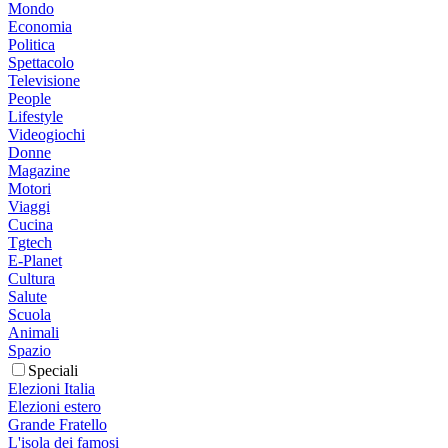
Mondo
Economia
Politica
Spettacolo
Televisione
People
Lifestyle
Videogiochi
Donne
Magazine
Motori
Viaggi
Cucina
Tgtech
E-Planet
Cultura
Salute
Scuola
Animali
Spazio
Speciali
Elezioni Italia
Elezioni estero
Grande Fratello
L'isola dei famosi