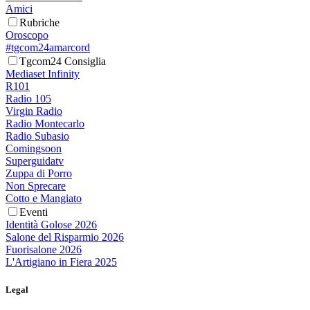
Amici
Rubriche
Oroscopo
#tgcom24amarcord
Tgcom24 Consiglia
Mediaset Infinity
R101
Radio 105
Virgin Radio
Radio Montecarlo
Radio Subasio
Comingsoon
Superguidatv
Zuppa di Porro
Non Sprecare
Cotto e Mangiato
Eventi
Identità Golose 2026
Salone del Risparmio 2026
Fuorisalone 2026
L'Artigiano in Fiera 2025
Legal