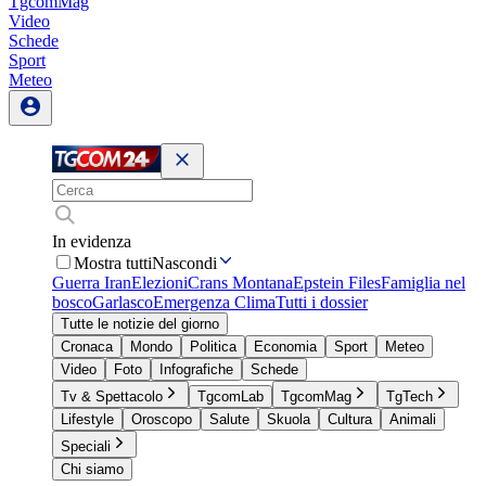
TgcomMag
Video
Schede
Sport
Meteo
In evidenza
Mostra tutti
Nascondi
Guerra Iran
Elezioni
Crans Montana
Epstein Files
Famiglia nel
bosco
Garlasco
Emergenza Clima
Tutti i dossier
Tutte le notizie del giorno
Cronaca
Mondo
Politica
Economia
Sport
Meteo
Video
Foto
Infografiche
Schede
Tv & Spettacolo
TgcomLab
TgcomMag
TgTech
Lifestyle
Oroscopo
Salute
Skuola
Cultura
Animali
Speciali
Chi siamo