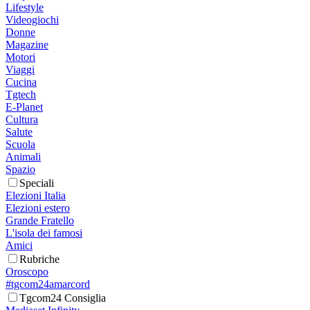
Lifestyle
Videogiochi
Donne
Magazine
Motori
Viaggi
Cucina
Tgtech
E-Planet
Cultura
Salute
Scuola
Animali
Spazio
Speciali
Elezioni Italia
Elezioni estero
Grande Fratello
L'isola dei famosi
Amici
Rubriche
Oroscopo
#tgcom24amarcord
Tgcom24 Consiglia