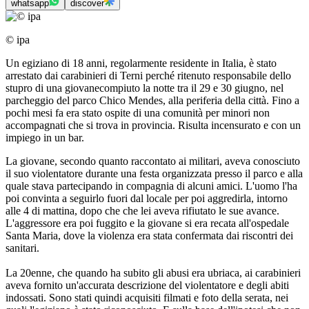
whatsapp
discover
© ipa
Un egiziano di 18 anni, regolarmente residente in Italia, è stato
arrestato dai carabinieri di Terni perché ritenuto responsabile dello
stupro di una giovanecompiuto la notte tra il 29 e 30 giugno, nel
parcheggio del parco Chico Mendes, alla periferia della città. Fino a
pochi mesi fa era stato ospite di una comunità per minori non
accompagnati che si trova in provincia. Risulta incensurato e con un
impiego in un bar.
La giovane, secondo quanto raccontato ai militari, aveva conosciuto
il suo violentatore durante una festa organizzata presso il parco e alla
quale stava partecipando in compagnia di alcuni amici. L'uomo l'ha
poi convinta a seguirlo fuori dal locale per poi aggredirla, intorno
alle 4 di mattina, dopo che che lei aveva rifiutato le sue avance.
L'aggressore era poi fuggito e la giovane si era recata all'ospedale
Santa Maria, dove la violenza era stata confermata dai riscontri dei
sanitari.
La 20enne, che quando ha subito gli abusi era ubriaca, ai carabinieri
aveva fornito un'accurata descrizione del violentatore e degli abiti
indossati. Sono stati quindi acquisiti filmati e foto della serata, nei