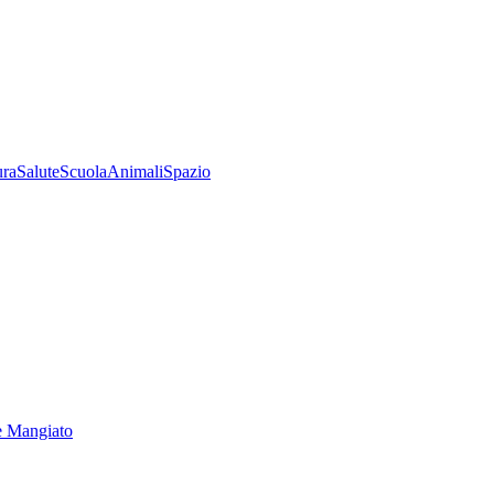
ura
Salute
Scuola
Animali
Spazio
e Mangiato