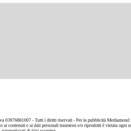
va 03976881007 - Tutti i diritti riservati - Per la pubblicità Mediamon
o ai contenuti e ai dati personali trasmessi e/o riprodotti è vietata ogni 
zi automatizzati di data scraping.