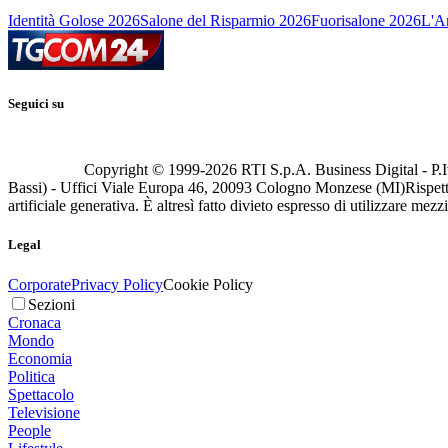
Identità Golose 2026
Salone del Risparmio 2026
Fuorisalone 2026
L'Ar
Seguici su
Copyright © 1999-
2026
RTI S.p.A. Business Digital - P.I
Bassi) - Uffici Viale Europa 46, 20093 Cologno Monzese (MI)
Rispett
artificiale generativa. È altresì fatto divieto espresso di utilizzare mez
Legal
Corporate
Privacy Policy
Cookie Policy
Sezioni
Cronaca
Mondo
Economia
Politica
Spettacolo
Televisione
People