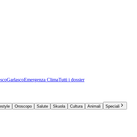
osco
Garlasco
Emergenza Clima
Tutti i dossier
estyle
Oroscopo
Salute
Skuola
Cultura
Animali
Speciali