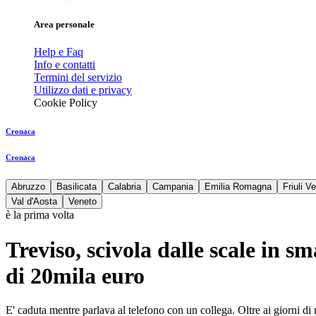
Area personale
Help e Faq
Info e contatti
Termini del servizio
Utilizzo dati e privacy
Cookie Policy
Cronaca
Cronaca
Abruzzo
Basilicata
Calabria
Campania
Emilia Romagna
Friuli V
Val d'Aosta
Veneto
è la prima volta
Treviso, scivola dalle scale in s
di 20mila euro
E' caduta mentre parlava al telefono con un collega. Oltre ai giorni di ma