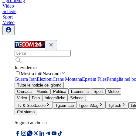
TgcomMag
Video
Schede
Sport
Meteo
In evidenza
Mostra tutti
Nascondi
Guerra Iran
Elezioni
Crans Montana
Epstein Files
Famiglia nel b
Tutte le notizie del giorno
Cronaca
Mondo
Politica
Economia
Sport
Meteo
Video
Foto
Infografiche
Schede
Tv & Spettacolo
TgcomLab
TgcomMag
TgTech
Lif
Chi siamo
Seguici anche su