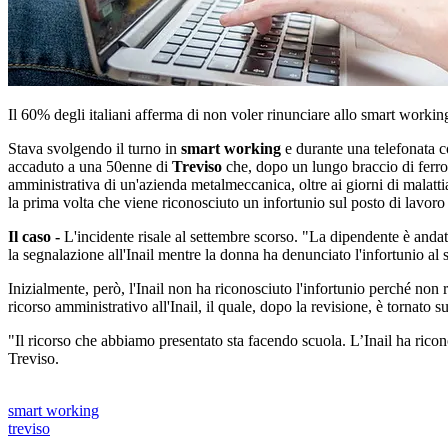
Il 60% degli italiani afferma di non voler rinunciare allo smart work
Stava svolgendo il turno in
smart working
e durante una telefonata co
accaduto a una 50enne di
Treviso
che, dopo un lungo braccio di ferro 
amministrativa di un'azienda metalmeccanica, oltre ai giorni di malattia
la prima volta che viene riconosciuto un infortunio sul posto di lavoro
Il caso -
L'incidente risale al settembre scorso. "La dipendente è anda
la segnalazione all'Inail mentre la donna ha denunciato l'infortunio al
Inizialmente, però, l'Inail non ha riconosciuto l'infortunio perché non 
ricorso amministrativo all'Inail, il quale, dopo la revisione, è tornato s
"Il ricorso che abbiamo presentato sta facendo scuola. L’Inail ha rico
Treviso.
smart working
treviso