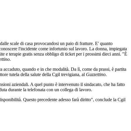
dalle scale di casa provocandosi un paio di fratture. E' quanto
 riconoscere l'incidente come infortunio sul lavoro. La donna, impiegata
e e terapie gratis senza obbligo di ticket per i prossimi dieci anni. "È
ettino
.
a accaduto, quando e in che modalità. Da lì, come da prassi, è partita
ttore tutela della salute della Cgil trevigiana, al
Gazzettino
.
nsioni aziendali. A quel punto è intervenuto il sindacato, che ha fatto
caduta durante la telefonata con un collega di lavoro.
isponibilità. Questo precedente adesso farà diritto", conclude la Cgil