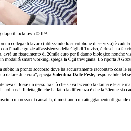
ing dopo il lockdown © IPA
n un collega di lavoro (utilizzando lo smartphone di servizio) è caduta 
con l'Inail e grazie all'assistenza della Cgil di Treviso, è riuscita a far
, avrà un risarcimento di 20mila euro per il danno biologico nonché visit
 in modalità smart working, spiega la Cgil trevigiana. Lo riporta
Il Gazz
ta subito in pronto soccorso dove ha accuratamente raccontato cosa le er
 suo datore di lavoro", spiega
Valentina Dalle Feste
, responsabile del se
riteneva ci fosse un nesso tra ciò che stava facendo la donna e le sue ma
ui suoi passi. Il dettaglio che ha fatto la differenza è che la 50enne sia 
nosciuto un nesso di causalità, dimostrando un atteggiamento di grande d