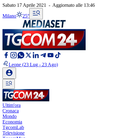
Sabato 17 Aprile 2021
-
Aggiornato alle
13:46
Milano
25°
Leone
(23 Lug - 23 Ago)
Ultim'ora
Cronaca
Mondo
Economia
TgcomLab
Televisione