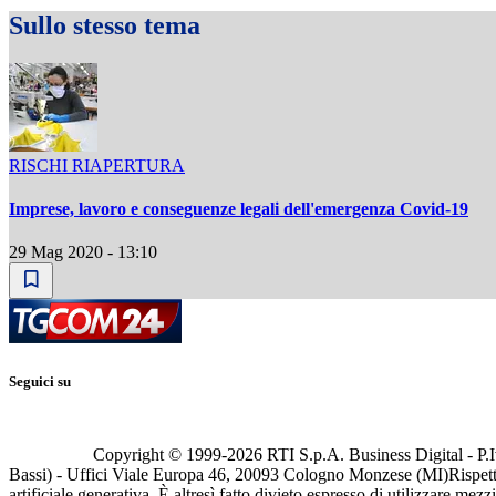
Sullo stesso tema
RISCHI RIAPERTURA
Imprese, lavoro e conseguenze legali dell'emergenza Covid-19
29 Mag 2020 - 13:10
Seguici su
Copyright © 1999-
2026
RTI S.p.A. Business Digital - P.I
Bassi) - Uffici Viale Europa 46, 20093 Cologno Monzese (MI)
Rispett
artificiale generativa. È altresì fatto divieto espresso di utilizzare mez