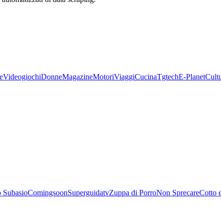
e
Videogiochi
Donne
Magazine
Motori
Viaggi
Cucina
Tgtech
E-Planet
Cult
 Subasio
Comingsoon
Superguidatv
Zuppa di Porro
Non Sprecare
Cotto 