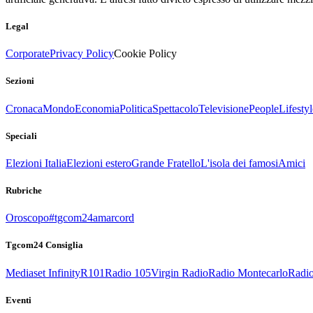
Legal
Corporate
Privacy Policy
Cookie Policy
Sezioni
Cronaca
Mondo
Economia
Politica
Spettacolo
Televisione
People
Lifestyl
Speciali
Elezioni Italia
Elezioni estero
Grande Fratello
L'isola dei famosi
Amici
Rubriche
Oroscopo
#tgcom24amarcord
Tgcom24 Consiglia
Mediaset Infinity
R101
Radio 105
Virgin Radio
Radio Montecarlo
Radio
Eventi