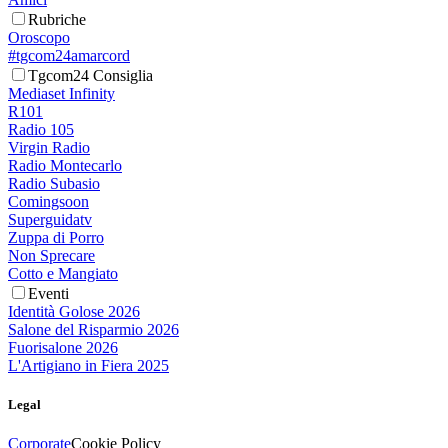
Rubriche
Oroscopo
#tgcom24amarcord
Tgcom24 Consiglia
Mediaset Infinity
R101
Radio 105
Virgin Radio
Radio Montecarlo
Radio Subasio
Comingsoon
Superguidatv
Zuppa di Porro
Non Sprecare
Cotto e Mangiato
Eventi
Identità Golose 2026
Salone del Risparmio 2026
Fuorisalone 2026
L'Artigiano in Fiera 2025
Legal
Corporate
Cookie Policy