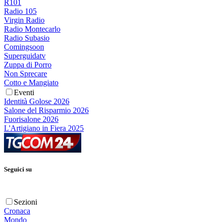
R101
Radio 105
Virgin Radio
Radio Montecarlo
Radio Subasio
Comingsoon
Superguidatv
Zuppa di Porro
Non Sprecare
Cotto e Mangiato
Eventi
Identità Golose 2026
Salone del Risparmio 2026
Fuorisalone 2026
L'Artigiano in Fiera 2025
Seguici su
Sezioni
Cronaca
Mondo