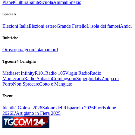
Planet
Cultura
Salute
Scuola
Animali
Spazio
Speciali
Elezioni Italia
Elezioni estero
Grande Fratello
L'isola dei famosi
Amici
Rubriche
Oroscopo
#tgcom24amarcord
Tgcom24 Consiglia
Mediaset Infinity
R101
Radio 105
Virgin Radio
Radio
Montecarlo
Radio Subasio
Comingsoon
Superguidatv
Zuppa di
Porro
Non Sprecare
Cotto e Mangiato
Eventi
Identità Golose 2026
Salone del Risparmio 2026
Fuorisalone
2026
L'Artigiano in Fiera 2025