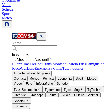
TgcomMag
Video
Schede
Sport
Meteo
In evidenza
Mostra tutti
Nascondi
Guerra Iran
Elezioni
Crans Montana
Epstein Files
Famiglia nel
bosco
Garlasco
Emergenza Clima
Tutti i dossier
Tutte le notizie del giorno
Cronaca
Mondo
Politica
Economia
Sport
Meteo
Video
Foto
Infografiche
Schede
Tv & Spettacolo
TgcomLab
TgcomMag
TgTech
Lifestyle
Oroscopo
Salute
Skuola
Cultura
Animali
Speciali
Chi siamo