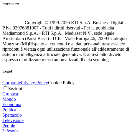
Seguici su
Copyright © 1999-
2026
RTI S.p.A. Business Digital -
P.Iva 03976881007 - Tutti i diritti riservati - Per la pubblicità
Mediamond S.p.A. - RTI S.p.A., Mediaset N.V., sede legale
Amsterdam (Paesi Bassi) - Uffici Viale Europa 46, 20093 Cologno
Monzese (MI)
Rispetto ai contenuti e ai dati personali trasmessi e/o
riprodotti è vietata ogni utilizzazione funzionale all’addestramento di
sistemi di intelligenza artificiale generativa. È altresì fatto divieto
espresso di utilizzare mezzi automatizzati di data scraping.
Legal
Corporate
Privacy Policy
Cookie Policy
Sezioni
Cronaca
Mondo
Economia
Politica
Spettacolo
Televisione
People
Lifestyle