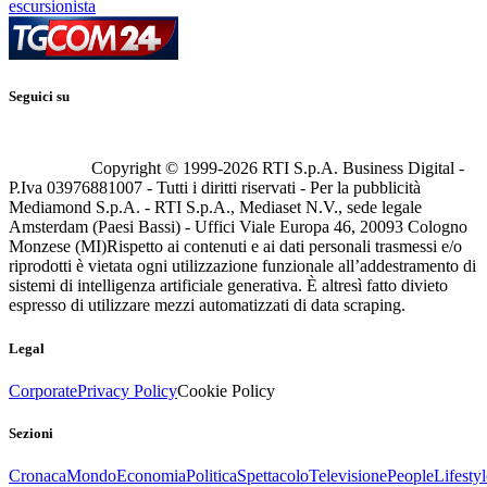
escursionista
Seguici su
Copyright © 1999-
2026
RTI S.p.A. Business Digital -
P.Iva 03976881007 - Tutti i diritti riservati - Per la pubblicità
Mediamond S.p.A. - RTI S.p.A., Mediaset N.V., sede legale
Amsterdam (Paesi Bassi) - Uffici Viale Europa 46, 20093 Cologno
Monzese (MI)
Rispetto ai contenuti e ai dati personali trasmessi e/o
riprodotti è vietata ogni utilizzazione funzionale all’addestramento di
sistemi di intelligenza artificiale generativa. È altresì fatto divieto
espresso di utilizzare mezzi automatizzati di data scraping.
Legal
Corporate
Privacy Policy
Cookie Policy
Sezioni
Cronaca
Mondo
Economia
Politica
Spettacolo
Televisione
People
Lifestyl