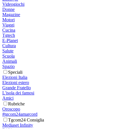
Videogiochi
Donne
Magazine
Motori
Viaggi
Cucina
Tgtech
E-Planet
Cultura
Salute
Scuola
Animali
Spazio
Speciali
Elezioni Italia
Elezioni estero
Grande Fratello
L'isola dei famosi
Amici
Rubriche
Oroscopo
#tgcom24amarcord
Tgcom24 Consiglia
Mediaset Infinity