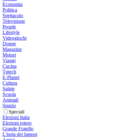
Economia
Politica
Spettacolo
Televisione
People
Lifestyle
Videogiochi
Donne
Magazine
Motori
Viaggi
Cucina
Tgtech
E-Planet
Cultura
Salute
Scuola
Animali
Spazio
Speciali
Elezioni Italia
Elezioni estero
Grande Fratello
L'isola dei famosi
Amici