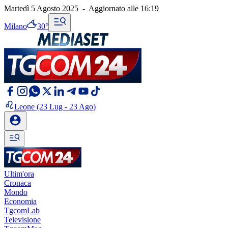
Martedì 5 Agosto 2025
-
Aggiornato alle
16:19
Milano
30°
Leone
(23 Lug - 23 Ago)
Ultim'ora
Cronaca
Mondo
Economia
TgcomLab
Televisione