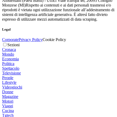
Amsterdam (Paesi Bassi) - Uffici Viale Europa 46, 20093 Cologno
Monzese (MI)
Rispetto ai contenuti e ai dati personali trasmessi e/o
riprodotti è vietata ogni utilizzazione funzionale all’addestramento di
sistemi di intelligenza artificiale generativa. È altresì fatto divieto
espresso di utilizzare mezzi automatizzati di data scraping.
Legal
Corporate
Privacy Policy
Cookie Policy
Sezioni
Cronaca
Mondo
Economia
Politica
Spettacolo
Televisione
People
Lifestyle
Videogiochi
Donne
Magazine
Motori
Viaggi
Cucina
Tgtech