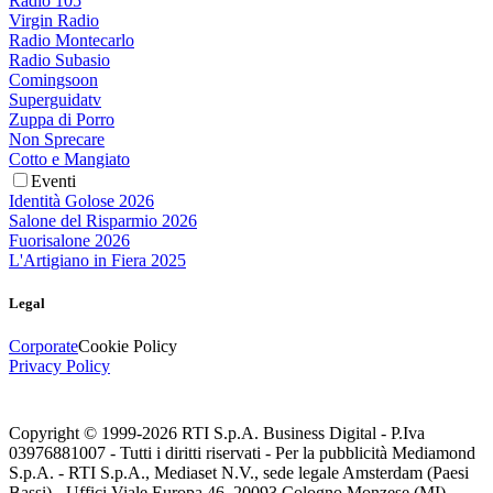
Radio 105
Virgin Radio
Radio Montecarlo
Radio Subasio
Comingsoon
Superguidatv
Zuppa di Porro
Non Sprecare
Cotto e Mangiato
Eventi
Identità Golose 2026
Salone del Risparmio 2026
Fuorisalone 2026
L'Artigiano in Fiera 2025
Legal
Corporate
Cookie Policy
Privacy Policy
Copyright © 1999-
2026
RTI S.p.A. Business Digital - P.Iva
03976881007 - Tutti i diritti riservati - Per la pubblicità Mediamond
S.p.A. - RTI S.p.A., Mediaset N.V., sede legale Amsterdam (Paesi
Bassi) - Uffici Viale Europa 46, 20093 Cologno Monzese (MI)