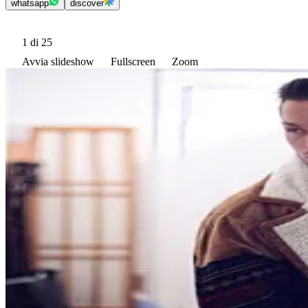
whatsapp
discover
1
di 25
Avvia slideshow
Fullscreen
Zoom