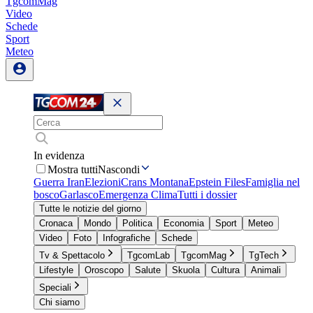
TgcomMag
Video
Schede
Sport
Meteo
In evidenza
Mostra tutti
Nascondi
Guerra Iran
Elezioni
Crans Montana
Epstein Files
Famiglia nel
bosco
Garlasco
Emergenza Clima
Tutti i dossier
Tutte le notizie del giorno
Cronaca
Mondo
Politica
Economia
Sport
Meteo
Video
Foto
Infografiche
Schede
Tv & Spettacolo
TgcomLab
TgcomMag
TgTech
Lifestyle
Oroscopo
Salute
Skuola
Cultura
Animali
Speciali
Chi siamo