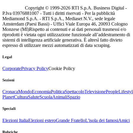
Copyright © 1999-
2026
RTI S.p.A. Business Digital -
P.Iva 03976881007 - Tutti i diritti riservati - Per la pubblicità
Mediamond S.p.A. - RTI S.p.A., Mediaset N.V., sede legale
Amsterdam (Paesi Bassi) - Uffici Viale Europa 46, 20093 Cologno
Monzese (MI)
Rispetto ai contenuti e ai dati personali trasmessi e/o
riprodotti è vietata ogni utilizzazione funzionale all’addestramento di
sistemi di intelligenza artificiale generativa. È altresì fatto divieto
espresso di utilizzare mezzi automatizzati di data scraping.
Legal
Corporate
Privacy Policy
Cookie Policy
Sezioni
Cronaca
Mondo
Economia
Politica
Spettacolo
Televisione
People
Lifestyl
Planet
Cultura
Salute
Scuola
Animali
Spazio
Speciali
Elezioni Italia
Elezioni estero
Grande Fratello
L'isola dei famosi
Amici
Rubriche