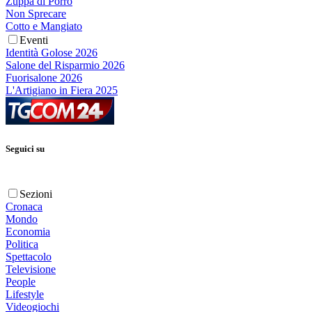
Zuppa di Porro
Non Sprecare
Cotto e Mangiato
Eventi
Identità Golose 2026
Salone del Risparmio 2026
Fuorisalone 2026
L'Artigiano in Fiera 2025
Seguici su
Sezioni
Cronaca
Mondo
Economia
Politica
Spettacolo
Televisione
People
Lifestyle
Videogiochi