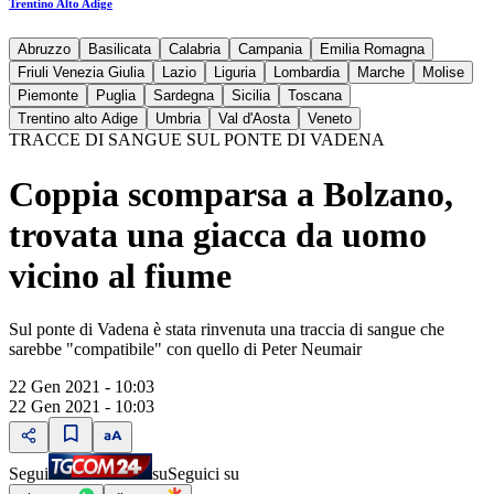
Trentino Alto Adige
Abruzzo
Basilicata
Calabria
Campania
Emilia Romagna
Friuli Venezia Giulia
Lazio
Liguria
Lombardia
Marche
Molise
Piemonte
Puglia
Sardegna
Sicilia
Toscana
Trentino alto Adige
Umbria
Val d'Aosta
Veneto
TRACCE DI SANGUE SUL PONTE DI VADENA
Coppia scomparsa a Bolzano,
trovata una giacca da uomo
vicino al fiume
Sul ponte di Vadena è stata rinvenuta una traccia di sangue che
sarebbe "compatibile" con quello di Peter Neumair
22 Gen 2021 - 10:03
22 Gen 2021 - 10:03
Segui
su
Seguici su