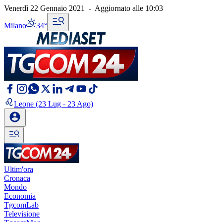
Venerdì 22 Gennaio 2021
-
Aggiornato alle
10:03
Milano
34°
Leone
(23 Lug - 23 Ago)
Ultim'ora
Cronaca
Mondo
Economia
TgcomLab
Televisione