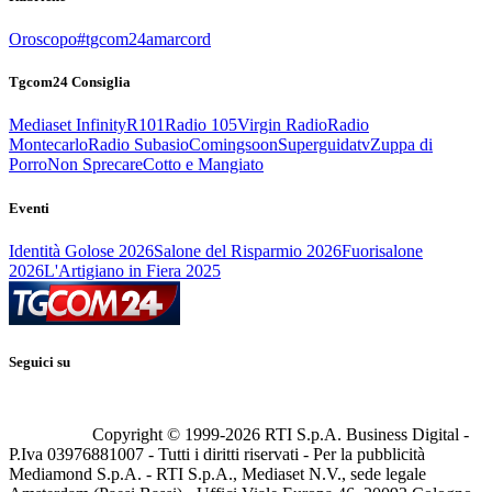
Oroscopo
#tgcom24amarcord
Tgcom24 Consiglia
Mediaset Infinity
R101
Radio 105
Virgin Radio
Radio
Montecarlo
Radio Subasio
Comingsoon
Superguidatv
Zuppa di
Porro
Non Sprecare
Cotto e Mangiato
Eventi
Identità Golose 2026
Salone del Risparmio 2026
Fuorisalone
2026
L'Artigiano in Fiera 2025
Seguici su
Copyright © 1999-
2026
RTI S.p.A. Business Digital -
P.Iva 03976881007 - Tutti i diritti riservati - Per la pubblicità
Mediamond S.p.A. - RTI S.p.A., Mediaset N.V., sede legale