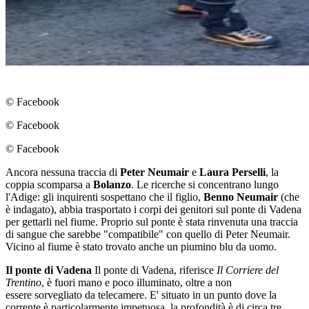
© Facebook
© Facebook
© Facebook
Ancora nessuna traccia di
Peter Neumair
e
Laura Perselli
, la
coppia scomparsa a
Bolanzo
. Le ricerche si concentrano lungo
l'Adige: gli inquirenti sospettano che il figlio,
Benno Neumair
(che
è indagato), abbia trasportato i corpi dei genitori sul ponte di Vadena
per gettarli nel fiume. Proprio sul ponte è stata rinvenuta una traccia
di sangue che sarebbe "compatibile" con quello di Peter Neumair.
Vicino al fiume è stato trovato anche un piumino blu da uomo.
Il ponte di Vadena
Il ponte di Vadena, riferisce
Il Corriere del
Trentino
, è fuori mano e poco illuminato, oltre a non
essere sorvegliato da telecamere. E' situato in un punto dove la
corrente è particolarmente impetuosa, la profondità è di circa tre