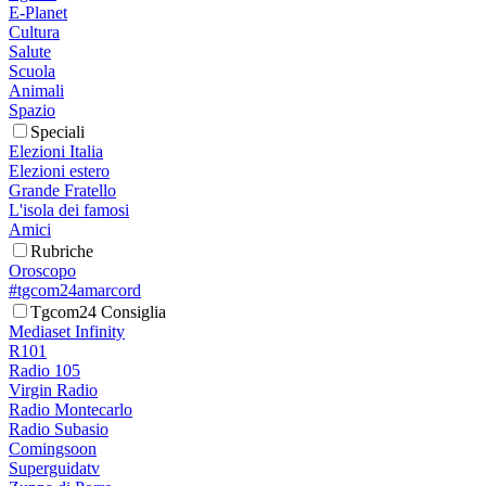
E-Planet
Cultura
Salute
Scuola
Animali
Spazio
Speciali
Elezioni Italia
Elezioni estero
Grande Fratello
L'isola dei famosi
Amici
Rubriche
Oroscopo
#tgcom24amarcord
Tgcom24 Consiglia
Mediaset Infinity
R101
Radio 105
Virgin Radio
Radio Montecarlo
Radio Subasio
Comingsoon
Superguidatv