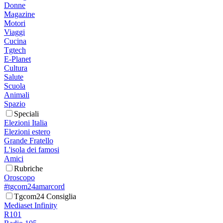
Donne
Magazine
Motori
Viaggi
Cucina
Tgtech
E-Planet
Cultura
Salute
Scuola
Animali
Spazio
Speciali
Elezioni Italia
Elezioni estero
Grande Fratello
L'isola dei famosi
Amici
Rubriche
Oroscopo
#tgcom24amarcord
Tgcom24 Consiglia
Mediaset Infinity
R101