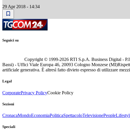
29 Apr 2018 - 14:34
Seguici su
Copyright © 1999-
2026
RTI S.p.A. Business Digital - P.I
Bassi) - Uffici Viale Europa 46, 20093 Cologno Monzese (MI)
Rispett
artificiale generativa. È altresì fatto divieto espresso di utilizzare mez
Legal
Corporate
Privacy Policy
Cookie Policy
Sezioni
Cronaca
Mondo
Economia
Politica
Spettacolo
Televisione
People
Lifestyl
Speciali