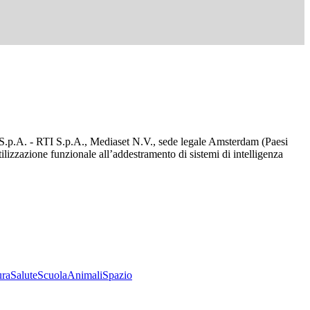
d S.p.A. - RTI S.p.A., Mediaset N.V., sede legale Amsterdam (Paesi
utilizzazione funzionale all’addestramento di sistemi di intelligenza
ura
Salute
Scuola
Animali
Spazio