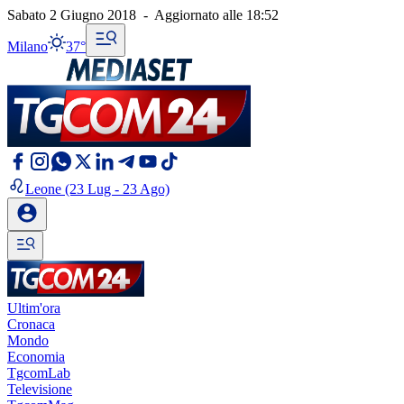
Sabato 2 Giugno 2018
-
Aggiornato alle
18:52
Milano
37°
Leone
(23 Lug - 23 Ago)
Ultim'ora
Cronaca
Mondo
Economia
TgcomLab
Televisione