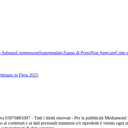
 Subasio
Comingsoon
Superguidatv
Zuppa di Porro
Non Sprecare
Cotto 
tigiano in Fiera 2025
va 03976881007 - Tutti i diritti riservati - Per la pubblicità Mediamon
o ai contenuti e ai dati personali trasmessi e/o riprodotti è vietata ogni 