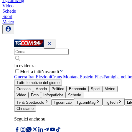
TgcomMag
Video
Schede
Sport
Meteo
In evidenza
Mostra tutti
Nascondi
Guerra Iran
Elezioni
Crans Montana
Epstein Files
Famiglia nel b
Tutte le notizie del giorno
Cronaca
Mondo
Politica
Economia
Sport
Meteo
Video
Foto
Infografiche
Schede
Tv & Spettacolo
TgcomLab
TgcomMag
TgTech
Lif
Chi siamo
Seguici anche su