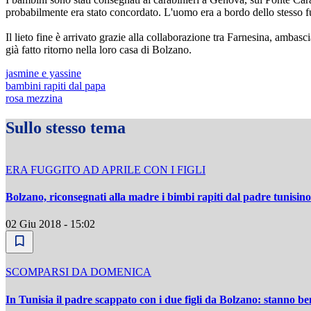
probabilmente era stato concordato. L'uomo era a bordo dello stesso fu
Il lieto fine è arrivato grazie alla collaborazione tra Farnesina, ambasc
già fatto ritorno nella loro casa di Bolzano.
jasmine e yassine
bambini rapiti dal papa
rosa mezzina
Sullo stesso tema
ERA FUGGITO AD APRILE CON I FIGLI
Bolzano, riconsegnati alla madre i bimbi rapiti dal padre tunisino
02 Giu 2018 - 15:02
SCOMPARSI DA DOMENICA
In Tunisia il padre scappato con i due figli da Bolzano: stanno be