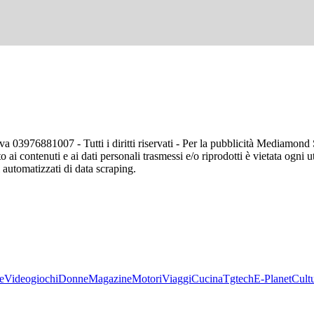
va 03976881007 - Tutti i diritti riservati - Per la pubblicità Mediamon
o ai contenuti e ai dati personali trasmessi e/o riprodotti è vietata ogni 
zi automatizzati di data scraping.
e
Videogiochi
Donne
Magazine
Motori
Viaggi
Cucina
Tgtech
E-Planet
Cult