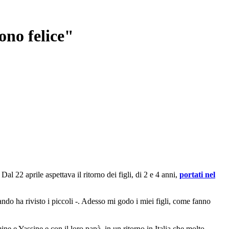
ono felice"
l 22 aprile aspettava il ritorno dei figli, di 2 e 4 anni,
portati nel
do ha rivisto i piccoli -. Adesso mi godo i miei figli, come fanno
e e Yassine e con il loro papà, in un ritorno in Italia che molto