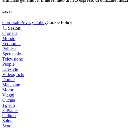
artificiale generativa. È altresì fatto divieto espresso di utilizzare mez
Legal
Corporate
Privacy Policy
Cookie Policy
Sezioni
Cronaca
Mondo
Economia
Politica
Spettacolo
Televisione
People
Lifestyle
Videogiochi
Donne
Magazine
Motori
Viaggi
Cucina
Tgtech
E-Planet
Cultura
Salute
Scuola