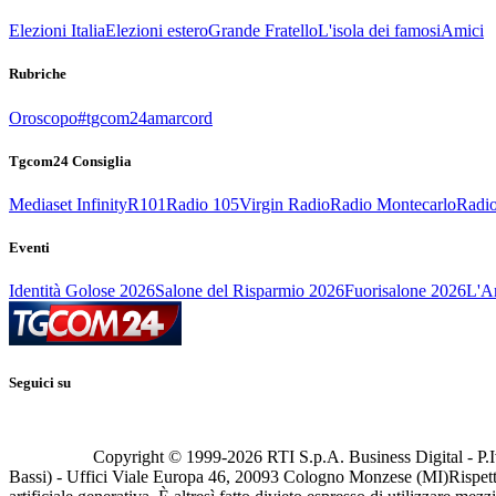
Elezioni Italia
Elezioni estero
Grande Fratello
L'isola dei famosi
Amici
Rubriche
Oroscopo
#tgcom24amarcord
Tgcom24 Consiglia
Mediaset Infinity
R101
Radio 105
Virgin Radio
Radio Montecarlo
Radio
Eventi
Identità Golose 2026
Salone del Risparmio 2026
Fuorisalone 2026
L'Ar
Seguici su
Copyright © 1999-
2026
RTI S.p.A. Business Digital - P.I
Bassi) - Uffici Viale Europa 46, 20093 Cologno Monzese (MI)
Rispett