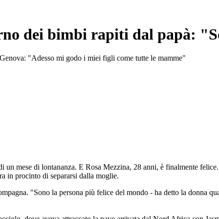
no dei bimbi rapiti dal papà: "S
di Genova: "Adesso mi godo i miei figli come tutte le mamme"
di un mese di lontananza. E Rosa Mezzina, 28 anni, è finalmente felice. Da
ra in procinto di separarsi dalla moglie.
ompagna. "Sono la persona più felice del mondo - ha detto la donna quan
cciolo, dove aveva attraccato la nave arrivata dal Nord Africa con Jasmin