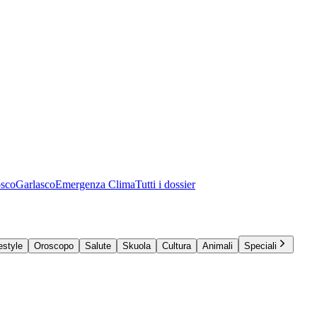
osco
Garlasco
Emergenza Clima
Tutti i dossier
estyle
Oroscopo
Salute
Skuola
Cultura
Animali
Speciali