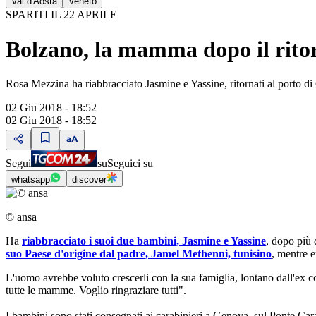
Val d'Aosta
Veneto
SPARITI IL 22 APRILE
Bolzano, la mamma dopo il ritor
Rosa Mezzina ha riabbracciato Jasmine e Yassine, ritornati al porto 
02 Giu 2018 - 18:52
02 Giu 2018 - 18:52
Segui
su
Seguici su
whatsapp
discover
© ansa
Ha
riabbracciato i suoi due bambini, Jasmine e Yassine
, dopo più 
suo Paese d'origine dal padre, Jamel Methenni, tunisino
, mentre e
L'uomo avrebbe voluto crescerli con la sua famiglia, lontano dall'ex c
tutte le mamme. Voglio ringraziare tutti".
I bambini sono stati consegnati ai carabinieri a Genova, sul Ponte Cara