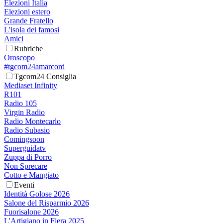
Elezioni Italia
Elezioni estero
Grande Fratello
L'isola dei famosi
Amici
Rubriche
Oroscopo
#tgcom24amarcord
Tgcom24 Consiglia
Mediaset Infinity
R101
Radio 105
Virgin Radio
Radio Montecarlo
Radio Subasio
Comingsoon
Superguidatv
Zuppa di Porro
Non Sprecare
Cotto e Mangiato
Eventi
Identità Golose 2026
Salone del Risparmio 2026
Fuorisalone 2026
L'Artigiano in Fiera 2025