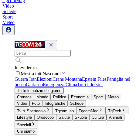
TgcomMag
Video
Schede
Sport
Meteo
In evidenza
Mostra tutti
Nascondi
Guerra Iran
Elezioni
Crans Montana
Epstein Files
Famiglia nel
bosco
Garlasco
Emergenza Clima
Tutti i dossier
Tutte le notizie del giorno
Cronaca
Mondo
Politica
Economia
Sport
Meteo
Video
Foto
Infografiche
Schede
Tv & Spettacolo
TgcomLab
TgcomMag
TgTech
Lifestyle
Oroscopo
Salute
Skuola
Cultura
Animali
Speciali
Chi siamo