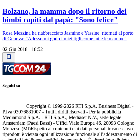
Bolzano, la mamma dopo il ritorno dei
bimbi rapiti dal papà: "Sono felice"
Rosa Mezzina ha riabbracciato Jasmine e Yassine, ritornati al porto
di Genova: "Adesso mi godo i miei figli come tutte le mamme"
02 Giu 2018 - 18:52
Seguici su
Copyright © 1999-
2026
RTI S.p.A. Business Digital -
P.Iva 03976881007 - Tutti i diritti riservati - Per la pubblicità
Mediamond S.p.A. - RTI S.p.A., Mediaset N.V., sede legale
Amsterdam (Paesi Bassi) - Uffici Viale Europa 46, 20093 Cologno
Monzese (MI)
Rispetto ai contenuti e ai dati personali trasmessi e/o
riprodotti è vietata ogni utilizzazione funzionale all’addestramento di
sistemi di intelligenza artificiale generativa. È altresì fatto divieto