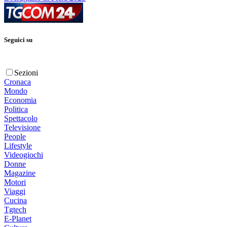
Seguici su
Sezioni
Cronaca
Mondo
Economia
Politica
Spettacolo
Televisione
People
Lifestyle
Videogiochi
Donne
Magazine
Motori
Viaggi
Cucina
Tgtech
E-Planet