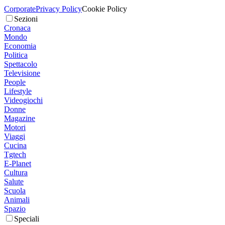
Corporate
Privacy Policy
Cookie Policy
Sezioni
Cronaca
Mondo
Economia
Politica
Spettacolo
Televisione
People
Lifestyle
Videogiochi
Donne
Magazine
Motori
Viaggi
Cucina
Tgtech
E-Planet
Cultura
Salute
Scuola
Animali
Spazio
Speciali