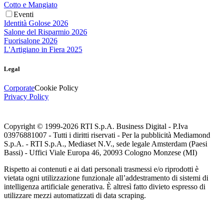
Cotto e Mangiato
Eventi
Identità Golose 2026
Salone del Risparmio 2026
Fuorisalone 2026
L'Artigiano in Fiera 2025
Legal
Corporate
Cookie Policy
Privacy Policy
Copyright © 1999-
2026
RTI S.p.A. Business Digital - P.Iva
03976881007 - Tutti i diritti riservati - Per la pubblicità Mediamond
S.p.A. - RTI S.p.A., Mediaset N.V., sede legale Amsterdam (Paesi
Bassi) - Uffici Viale Europa 46, 20093 Cologno Monzese (MI)
Rispetto ai contenuti e ai dati personali trasmessi e/o riprodotti è
vietata ogni utilizzazione funzionale all’addestramento di sistemi di
intelligenza artificiale generativa. È altresì fatto divieto espresso di
utilizzare mezzi automatizzati di data scraping.