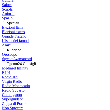
Cultura
Salute
Scuola
Animali
Spazio
Speciali
Elezioni Italia
Elezioni estero
Grande Fratello
L'isola dei famosi
Amici
Rubriche
Oroscopo
#tgcom24amarcord
Tgcom24 Consiglia
Mediaset Infinity
R101
Radio 105
Virgin Radio
Radio Montecarlo
Radio Subasio
Comingsoon
Superguidatv
Zuppa di Porro
Non Sprecare