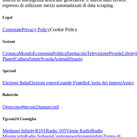
espresso di utilizzare mezzi automatizzati di data scraping.
Legal
Corporate
Privacy Policy
Cookie Policy
Sezioni
Cronaca
Mondo
Economia
Politica
Spettacolo
Televisione
People
Lifestyl
Planet
Cultura
Salute
Scuola
Animali
Spazio
Speciali
Elezioni Italia
Elezioni estero
Grande Fratello
L'isola dei famosi
Amici
Rubriche
Oroscopo
#tgcom24amarcord
Tgcom24 Consiglia
Mediaset Infinity
R101
Radio 105
Virgin Radio
Radio
Montecarlo
Radio Subasio
Comingsoon
Superguidatv
Zuppa di