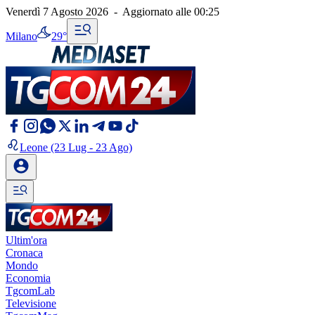
Venerdì 7 Agosto 2026
-
Aggiornato alle
00:25
Milano
29°
Leone
(23 Lug - 23 Ago)
Ultim'ora
Cronaca
Mondo
Economia
TgcomLab
Televisione