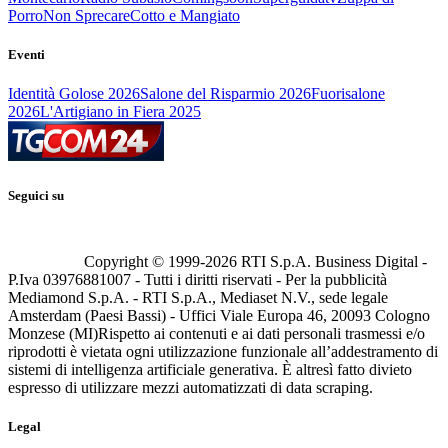
Porro
Non Sprecare
Cotto e Mangiato
Eventi
Identità Golose 2026
Salone del Risparmio 2026
Fuorisalone
2026
L'Artigiano in Fiera 2025
Seguici su
Copyright © 1999-
2026
RTI S.p.A. Business Digital -
P.Iva 03976881007 - Tutti i diritti riservati - Per la pubblicità
Mediamond S.p.A. - RTI S.p.A., Mediaset N.V., sede legale
Amsterdam (Paesi Bassi) - Uffici Viale Europa 46, 20093 Cologno
Monzese (MI)
Rispetto ai contenuti e ai dati personali trasmessi e/o
riprodotti è vietata ogni utilizzazione funzionale all’addestramento di
sistemi di intelligenza artificiale generativa. È altresì fatto divieto
espresso di utilizzare mezzi automatizzati di data scraping.
Legal