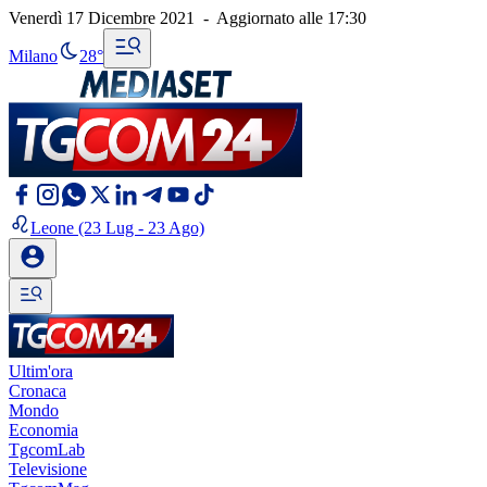
Venerdì 17 Dicembre 2021
-
Aggiornato alle
17:30
Milano
28°
Leone
(23 Lug - 23 Ago)
Ultim'ora
Cronaca
Mondo
Economia
TgcomLab
Televisione