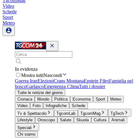
TgcomMag
Video
Schede
Sport
Meteo
In evidenza
Mostra tutti
Nascondi
Guerra Iran
Elezioni
Crans Montana
Epstein Files
Famiglia nel
bosco
Garlasco
Emergenza Clima
Tutti i dossier
Tutte le notizie del giorno
Cronaca
Mondo
Politica
Economia
Sport
Meteo
Video
Foto
Infografiche
Schede
Tv & Spettacolo
TgcomLab
TgcomMag
TgTech
Lifestyle
Oroscopo
Salute
Skuola
Cultura
Animali
Speciali
Chi siamo