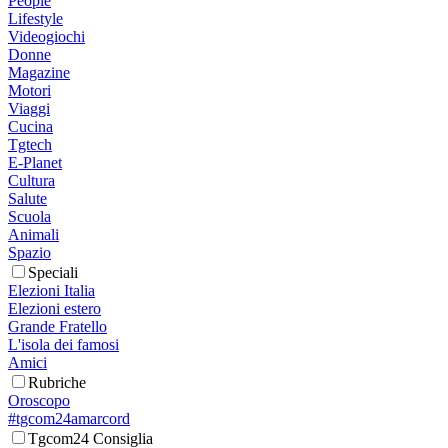
People
Lifestyle
Videogiochi
Donne
Magazine
Motori
Viaggi
Cucina
Tgtech
E-Planet
Cultura
Salute
Scuola
Animali
Spazio
Speciali
Elezioni Italia
Elezioni estero
Grande Fratello
L'isola dei famosi
Amici
Rubriche
Oroscopo
#tgcom24amarcord
Tgcom24 Consiglia