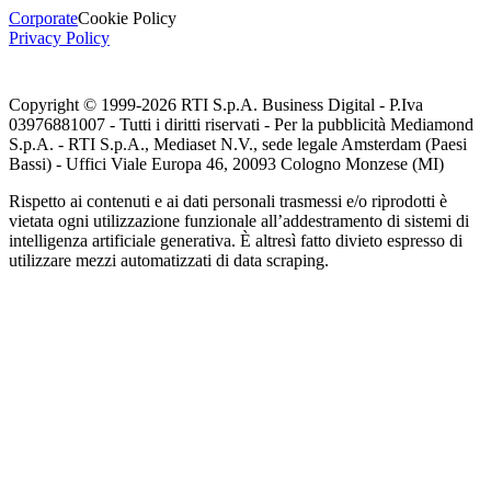
Corporate
Cookie Policy
Privacy Policy
Copyright © 1999-
2026
RTI S.p.A. Business Digital - P.Iva
03976881007 - Tutti i diritti riservati - Per la pubblicità Mediamond
S.p.A. - RTI S.p.A., Mediaset N.V., sede legale Amsterdam (Paesi
Bassi) - Uffici Viale Europa 46, 20093 Cologno Monzese (MI)
Rispetto ai contenuti e ai dati personali trasmessi e/o riprodotti è
vietata ogni utilizzazione funzionale all’addestramento di sistemi di
intelligenza artificiale generativa. È altresì fatto divieto espresso di
utilizzare mezzi automatizzati di data scraping.