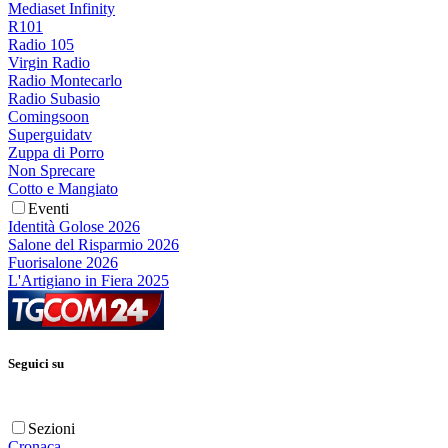
Mediaset Infinity
R101
Radio 105
Virgin Radio
Radio Montecarlo
Radio Subasio
Comingsoon
Superguidatv
Zuppa di Porro
Non Sprecare
Cotto e Mangiato
Eventi
Identità Golose 2026
Salone del Risparmio 2026
Fuorisalone 2026
L'Artigiano in Fiera 2025
Seguici su
Sezioni
Cronaca