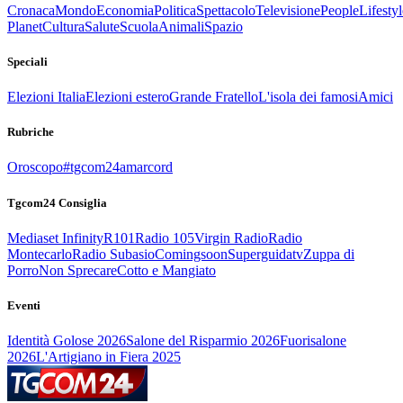
Cronaca
Mondo
Economia
Politica
Spettacolo
Televisione
People
Lifestyl
Planet
Cultura
Salute
Scuola
Animali
Spazio
Speciali
Elezioni Italia
Elezioni estero
Grande Fratello
L'isola dei famosi
Amici
Rubriche
Oroscopo
#tgcom24amarcord
Tgcom24 Consiglia
Mediaset Infinity
R101
Radio 105
Virgin Radio
Radio
Montecarlo
Radio Subasio
Comingsoon
Superguidatv
Zuppa di
Porro
Non Sprecare
Cotto e Mangiato
Eventi
Identità Golose 2026
Salone del Risparmio 2026
Fuorisalone
2026
L'Artigiano in Fiera 2025