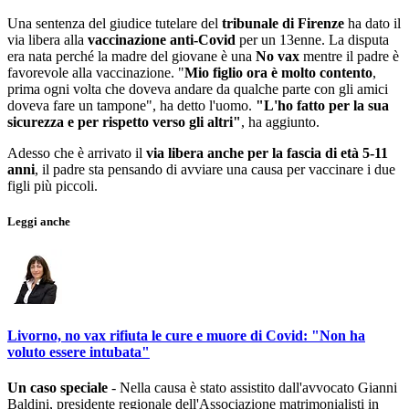
Una sentenza del giudice tutelare del
tribunale di Firenze
ha dato il
via libera alla
vaccinazione anti-Covid
per un 13enne. La disputa
era nata perché la madre del giovane è una
No vax
mentre il padre è
favorevole alla vaccinazione. "
Mio figlio ora è molto contento
,
prima ogni volta che doveva andare da qualche parte con gli amici
doveva fare un tampone", ha detto l'uomo.
"L'ho fatto per la sua
sicurezza e per rispetto verso gli altri"
, ha aggiunto.
Adesso che è arrivato il
via libera anche per la fascia di età 5-11
anni
, il padre sta pensando di avviare una causa per vaccinare i due
figli più piccoli.
Leggi anche
Livorno, no vax rifiuta le cure e muore di Covid: "Non ha
voluto essere intubata"
Un caso speciale
- Nella causa è stato assistito dall'avvocato Gianni
Baldini, presidente regionale dell'Associazione matrimonialisti in