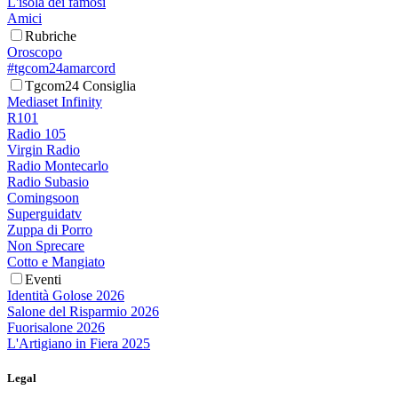
L'isola dei famosi
Amici
Rubriche
Oroscopo
#tgcom24amarcord
Tgcom24 Consiglia
Mediaset Infinity
R101
Radio 105
Virgin Radio
Radio Montecarlo
Radio Subasio
Comingsoon
Superguidatv
Zuppa di Porro
Non Sprecare
Cotto e Mangiato
Eventi
Identità Golose 2026
Salone del Risparmio 2026
Fuorisalone 2026
L'Artigiano in Fiera 2025
Legal