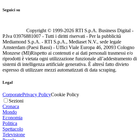
Seguici su
Copyright © 1999-
2026
RTI S.p.A. Business Digital -
P.Iva 03976881007 - Tutti i diritti riservati - Per la pubblicità
Mediamond S.p.A. - RTI S.p.A., Mediaset N.V., sede legale
Amsterdam (Paesi Bassi) - Uffici Viale Europa 46, 20093 Cologno
Monzese (MI)
Rispetto ai contenuti e ai dati personali trasmessi e/o
riprodotti è vietata ogni utilizzazione funzionale all’addestramento di
sistemi di intelligenza artificiale generativa. È altresì fatto divieto
espresso di utilizzare mezzi automatizzati di data scraping.
Legal
Corporate
Privacy Policy
Cookie Policy
Sezioni
Cronaca
Mondo
Economia
Politica
Spettacolo
Televisione