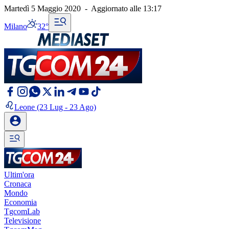
Martedì 5 Maggio 2020
-
Aggiornato alle
13:17
Milano
32°
Leone
(23 Lug - 23 Ago)
Ultim'ora
Cronaca
Mondo
Economia
TgcomLab
Televisione