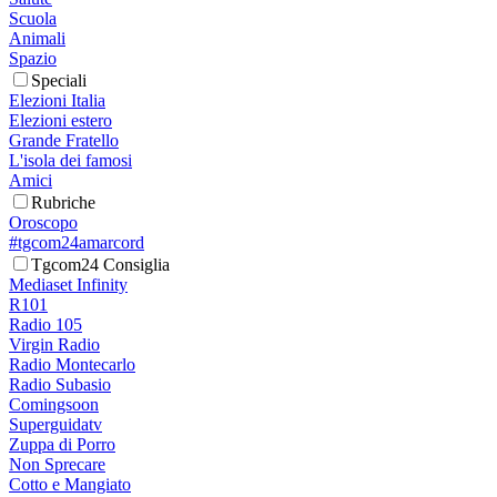
Scuola
Animali
Spazio
Speciali
Elezioni Italia
Elezioni estero
Grande Fratello
L'isola dei famosi
Amici
Rubriche
Oroscopo
#tgcom24amarcord
Tgcom24 Consiglia
Mediaset Infinity
R101
Radio 105
Virgin Radio
Radio Montecarlo
Radio Subasio
Comingsoon
Superguidatv
Zuppa di Porro
Non Sprecare
Cotto e Mangiato