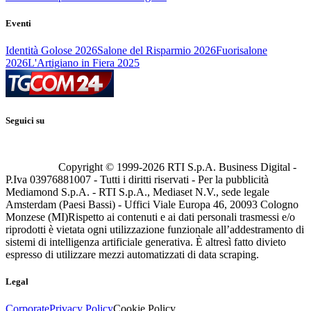
Eventi
Identità Golose 2026
Salone del Risparmio 2026
Fuorisalone
2026
L'Artigiano in Fiera 2025
Seguici su
Copyright © 1999-
2026
RTI S.p.A. Business Digital -
P.Iva 03976881007 - Tutti i diritti riservati - Per la pubblicità
Mediamond S.p.A. - RTI S.p.A., Mediaset N.V., sede legale
Amsterdam (Paesi Bassi) - Uffici Viale Europa 46, 20093 Cologno
Monzese (MI)
Rispetto ai contenuti e ai dati personali trasmessi e/o
riprodotti è vietata ogni utilizzazione funzionale all’addestramento di
sistemi di intelligenza artificiale generativa. È altresì fatto divieto
espresso di utilizzare mezzi automatizzati di data scraping.
Legal
Corporate
Privacy Policy
Cookie Policy