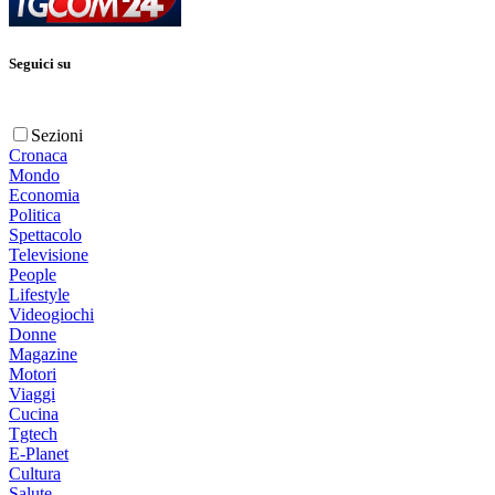
Seguici su
Sezioni
Cronaca
Mondo
Economia
Politica
Spettacolo
Televisione
People
Lifestyle
Videogiochi
Donne
Magazine
Motori
Viaggi
Cucina
Tgtech
E-Planet
Cultura
Salute