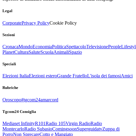
Legal
Corporate
Privacy Policy
Cookie Policy
Sezioni
Cronaca
Mondo
Economia
Politica
Spettacolo
Televisione
People
Lifestyl
Planet
Cultura
Salute
Scuola
Animali
Spazio
Speciali
Elezioni Italia
Elezioni estero
Grande Fratello
L'isola dei famosi
Amici
Rubriche
Oroscopo
#tgcom24amarcord
Tgcom24 Consiglia
Mediaset Infinity
R101
Radio 105
Virgin Radio
Radio
Montecarlo
Radio Subasio
Comingsoon
Superguidatv
Zuppa di
Porro
Non Sprecare
Cotto e Mangiato