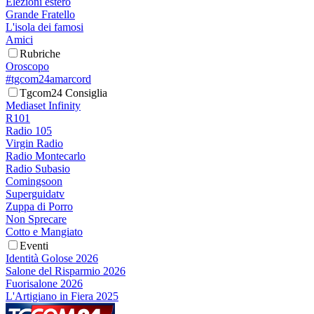
Elezioni estero
Grande Fratello
L'isola dei famosi
Amici
Rubriche
Oroscopo
#tgcom24amarcord
Tgcom24 Consiglia
Mediaset Infinity
R101
Radio 105
Virgin Radio
Radio Montecarlo
Radio Subasio
Comingsoon
Superguidatv
Zuppa di Porro
Non Sprecare
Cotto e Mangiato
Eventi
Identità Golose 2026
Salone del Risparmio 2026
Fuorisalone 2026
L'Artigiano in Fiera 2025