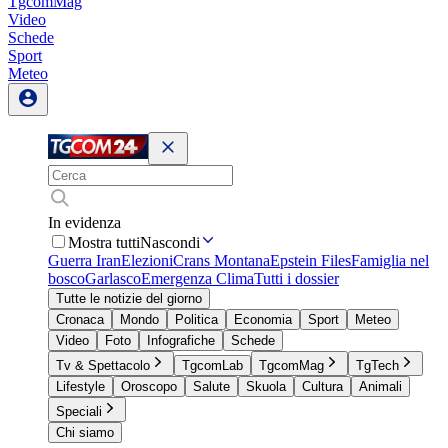
TgcomMag
Video
Schede
Sport
Meteo
In evidenza
Mostra tutti
Nascondi
Guerra Iran
Elezioni
Crans Montana
Epstein Files
Famiglia nel
bosco
Garlasco
Emergenza Clima
Tutti i dossier
Tutte le notizie del giorno
Cronaca
Mondo
Politica
Economia
Sport
Meteo
Video
Foto
Infografiche
Schede
Tv & Spettacolo
TgcomLab
TgcomMag
TgTech
Lifestyle
Oroscopo
Salute
Skuola
Cultura
Animali
Speciali
Chi siamo