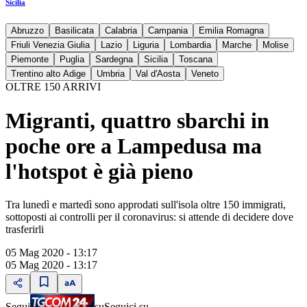
Sicilia
Abruzzo
Basilicata
Calabria
Campania
Emilia Romagna
Friuli Venezia Giulia
Lazio
Liguria
Lombardia
Marche
Molise
Piemonte
Puglia
Sardegna
Sicilia
Toscana
Trentino alto Adige
Umbria
Val d'Aosta
Veneto
OLTRE 150 ARRIVI
Migranti, quattro sbarchi in
poche ore a Lampedusa ma
l'hotspot è già pieno
Tra lunedì e martedì sono approdati sull'isola oltre 150 immigrati,
sottoposti ai controlli per il coronavirus: si attende di decidere dove
trasferirli
05 Mag 2020 - 13:17
05 Mag 2020 - 13:17
Segui
su
Seguici su