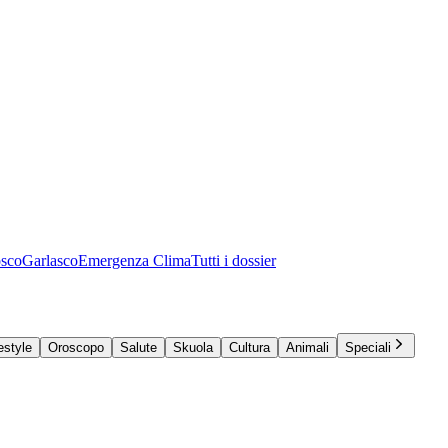
osco
Garlasco
Emergenza Clima
Tutti i dossier
estyle
Oroscopo
Salute
Skuola
Cultura
Animali
Speciali