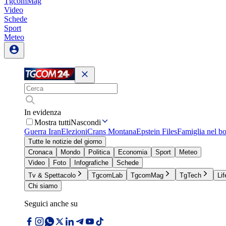
TgcomMag
Video
Schede
Sport
Meteo
In evidenza
Mostra tutti
Nascondi
Guerra Iran
Elezioni
Crans Montana
Epstein Files
Famiglia nel b
Tutte le notizie del giorno
Cronaca
Mondo
Politica
Economia
Sport
Meteo
Video
Foto
Infografiche
Schede
Tv & Spettacolo
TgcomLab
TgcomMag
TgTech
Lif
Chi siamo
Seguici anche su