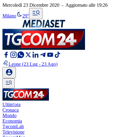
Mercoledì 23 Dicembre 2020
-
Aggiornato alle
19:26
Milano
29°
Leone
(23 Lug - 23 Ago)
Ultim'ora
Cronaca
Mondo
Economia
TgcomLab
Televisione