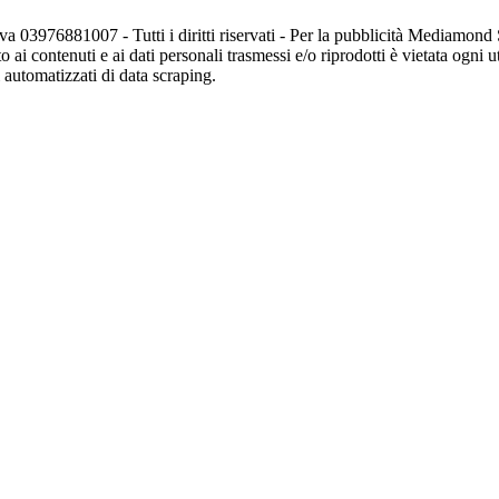
va 03976881007 - Tutti i diritti riservati - Per la pubblicità Mediamon
o ai contenuti e ai dati personali trasmessi e/o riprodotti è vietata ogni 
zi automatizzati di data scraping.