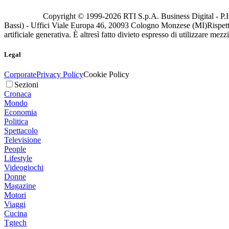
Copyright © 1999-
2026
RTI S.p.A. Business Digital - P.I
Bassi) - Uffici Viale Europa 46, 20093 Cologno Monzese (MI)
Rispett
artificiale generativa. È altresì fatto divieto espresso di utilizzare mez
Legal
Corporate
Privacy Policy
Cookie Policy
Sezioni
Cronaca
Mondo
Economia
Politica
Spettacolo
Televisione
People
Lifestyle
Videogiochi
Donne
Magazine
Motori
Viaggi
Cucina
Tgtech