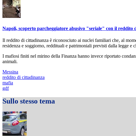
Napoli, scoperto parcheggiatore abusivo "seriale" con il reddito d
Il reddito di cittadinanza è riconosciuto ai nuclei familiari che, al mo
residenza e soggiorno, reddituali e patrimoniali previsti dalla legge e 
I mafiosi finiti nel mirino della Finanza hanno invece riportato condan
animali.
Messina
reddito di cittadinanza
mafia
gdf
Sullo stesso tema