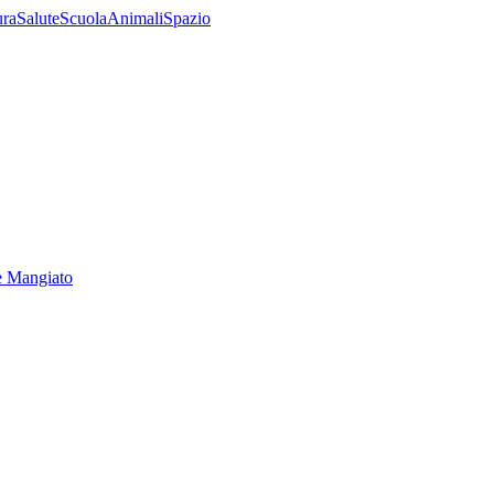
ura
Salute
Scuola
Animali
Spazio
e Mangiato