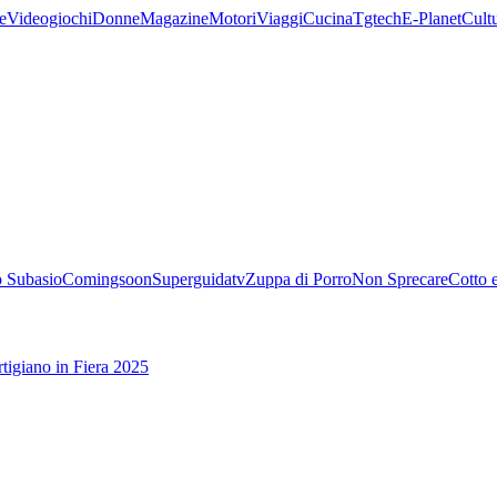
e
Videogiochi
Donne
Magazine
Motori
Viaggi
Cucina
Tgtech
E-Planet
Cult
 Subasio
Comingsoon
Superguidatv
Zuppa di Porro
Non Sprecare
Cotto 
tigiano in Fiera 2025