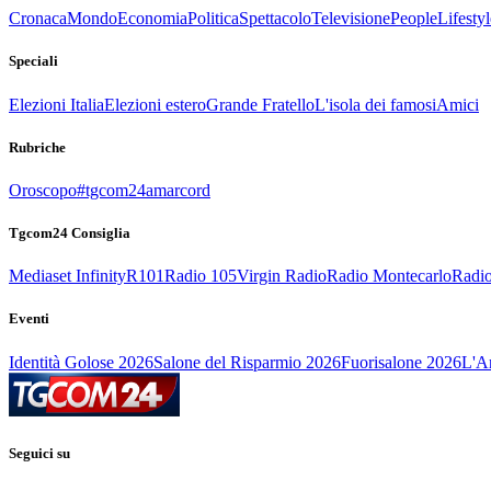
Cronaca
Mondo
Economia
Politica
Spettacolo
Televisione
People
Lifestyl
Speciali
Elezioni Italia
Elezioni estero
Grande Fratello
L'isola dei famosi
Amici
Rubriche
Oroscopo
#tgcom24amarcord
Tgcom24 Consiglia
Mediaset Infinity
R101
Radio 105
Virgin Radio
Radio Montecarlo
Radio
Eventi
Identità Golose 2026
Salone del Risparmio 2026
Fuorisalone 2026
L'Ar
Seguici su