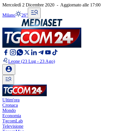
Mercoledì 2 Dicembre 2020
-
Aggiornato alle
17:00
Milano
26°
Leone
(23 Lug - 23 Ago)
Ultim'ora
Cronaca
Mondo
Economia
TgcomLab
Televisione