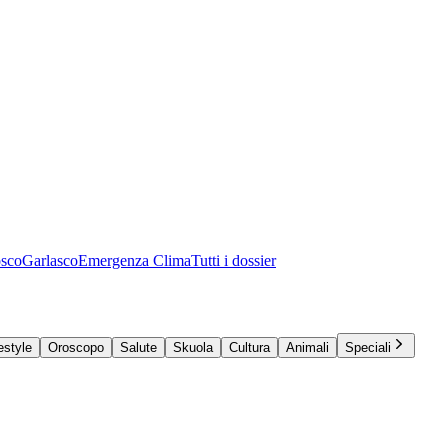
osco
Garlasco
Emergenza Clima
Tutti i dossier
estyle
Oroscopo
Salute
Skuola
Cultura
Animali
Speciali