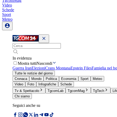
TgcomMag
Video
Schede
Sport
Meteo
In evidenza
Mostra tutti
Nascondi
Guerra Iran
Elezioni
Crans Montana
Epstein Files
Famiglia nel b
Tutte le notizie del giorno
Cronaca
Mondo
Politica
Economia
Sport
Meteo
Video
Foto
Infografiche
Schede
Tv & Spettacolo
TgcomLab
TgcomMag
TgTech
Lif
Chi siamo
Seguici anche su