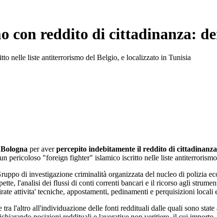
o con reddito di cittadinanza: de
tto nelle liste antiterrorismo del Belgio, e localizzato in Tunisia
i
Bologna
per aver
percepito indebitamente il reddito di cittadinanza
 pericoloso "foreign fighter" islamico iscritto nelle liste antiterrorismo
l Gruppo di investigazione criminalità organizzata del nucleo di polizi
ette, l'analisi dei flussi di conti correnti bancari e il ricorso agli stru
rate attivita' tecniche, appostamenti, pedinamenti e perquisizioni locali 
tra l'altro all'individuazione delle fonti reddituali dalle quali sono state 
hiarando posizioni reddituali e lavorative non veritiere, il cui importo, 