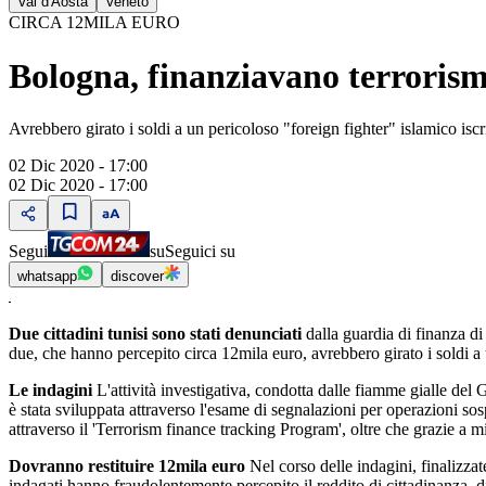
Val d'Aosta
Veneto
CIRCA 12MILA EURO
Bologna, finanziavano terrorism
Avrebbero girato i soldi a un pericoloso "foreign fighter" islamico iscri
02 Dic 2020 - 17:00
02 Dic 2020 - 17:00
Segui
su
Seguici su
whatsapp
discover
Due cittadini tunisi sono stati denunciati
dalla guardia di finanza d
due, che hanno percepito circa 12mila euro, avrebbero girato i soldi a un
Le indagini
L'attività investigativa, condotta dalle fiamme gialle de
è stata sviluppata attraverso
l'esame di segnalazioni per operazioni sosp
attraverso il 'Terrorism finance tracking Program', oltre che grazie a mi
Dovranno restituire 12mila euro
Nel corso delle indagini, finalizzate 
indagati hanno fraudolentemente percepito il reddito di cittadinanza, dic