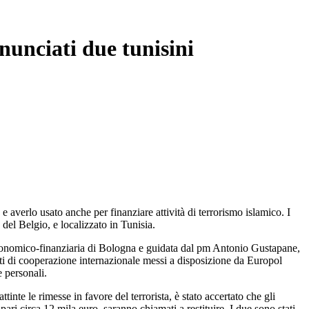
nunciati due tunisini
e averlo usato anche per finanziare attività di terrorismo islamico. I
 del Belgio, e localizzato in Tunisia.
a economico-finanziaria di Bologna e guidata dal pm Antonio Gustapane,
menti di cooperazione internazionale messi a disposizione da Europol
e personali.
attinte le rimesse in favore del terrorista, è stato accertato che gli
pari circa 12 mila euro, saranno chiamati a restituire. I due sono stati