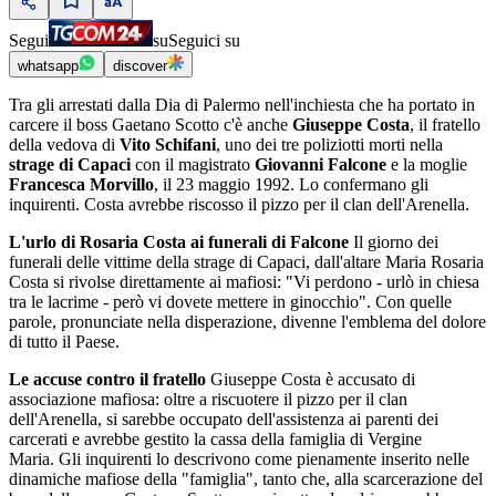
Segui
su
Seguici su
whatsapp
discover
Tra gli arrestati dalla Dia di Palermo nell'inchiesta che ha portato in
carcere il boss Gaetano Scotto c'è anche
Giuseppe Costa
, il fratello
della vedova di
Vito Schifani
, uno dei tre poliziotti morti nella
strage di Capaci
con il magistrato
Giovanni Falcone
e la moglie
Francesca Morvillo
, il 23 maggio 1992. Lo confermano gli
inquirenti. Costa avrebbe riscosso il pizzo per il clan dell'Arenella.
L'urlo di Rosaria Costa ai funerali di Falcone
Il giorno dei
funerali delle vittime della strage di Capaci, dall'altare Maria Rosaria
Costa si rivolse direttamente ai mafiosi: "Vi perdono - urlò in chiesa
tra le lacrime - però vi dovete mettere in ginocchio". Con quelle
parole, pronunciate nella disperazione, divenne l'emblema del dolore
di tutto il Paese.
Le accuse contro il fratello
Giuseppe Costa è accusato di
associazione mafiosa: oltre a riscuotere il pizzo per il clan
dell'Arenella, si sarebbe occupato dell'assistenza ai parenti dei
carcerati e avrebbe gestito la cassa della famiglia di Vergine
Maria. Gli inquirenti lo descrivono come pienamente inserito nelle
dinamiche mafiose della "famiglia", tanto che, alla scarcerazione del