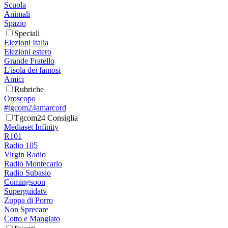
Scuola
Animali
Spazio
Speciali
Elezioni Italia
Elezioni estero
Grande Fratello
L'isola dei famosi
Amici
Rubriche
Oroscopo
#tgcom24amarcord
Tgcom24 Consiglia
Mediaset Infinity
R101
Radio 105
Virgin Radio
Radio Montecarlo
Radio Subasio
Comingsoon
Superguidatv
Zuppa di Porro
Non Sprecare
Cotto e Mangiato