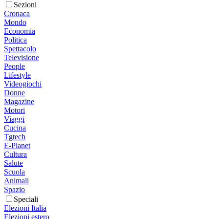
Sezioni
Cronaca
Mondo
Economia
Politica
Spettacolo
Televisione
People
Lifestyle
Videogiochi
Donne
Magazine
Motori
Viaggi
Cucina
Tgtech
E-Planet
Cultura
Salute
Scuola
Animali
Spazio
Speciali
Elezioni Italia
Elezioni estero