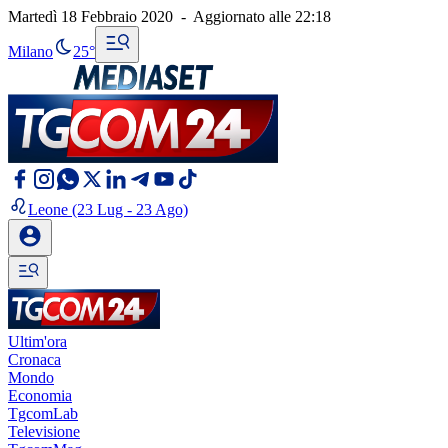
Martedì 18 Febbraio 2020
-
Aggiornato alle
22:18
Milano
25°
Leone
(23 Lug - 23 Ago)
Ultim'ora
Cronaca
Mondo
Economia
TgcomLab
Televisione