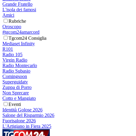
Grande Fratello
L'isola dei famosi
Amici
Rubriche
Oroscopo
#tgcom24amarcord
Tgcom24 Consiglia
Mediaset Infinity
R101
Radio 105
Virgin Radio
Radio Montecarlo
Radio Subasio
Comingsoon
Superguidatv
Zuppa di Porro
Non Sprecare
Cotto e Mangiato
Eventi
Identità Golose 2026
Salone del Risparmio 2026
Fuorisalone 2026
L'Artigiano in Fiera 2025