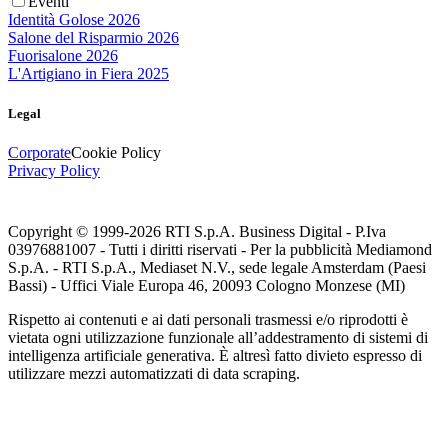
Eventi
Identità Golose 2026
Salone del Risparmio 2026
Fuorisalone 2026
L'Artigiano in Fiera 2025
Legal
Corporate
Cookie Policy
Privacy Policy
Copyright © 1999-
2026
RTI S.p.A. Business Digital - P.Iva
03976881007 - Tutti i diritti riservati - Per la pubblicità Mediamond
S.p.A. - RTI S.p.A., Mediaset N.V., sede legale Amsterdam (Paesi
Bassi) - Uffici Viale Europa 46, 20093 Cologno Monzese (MI)
Rispetto ai contenuti e ai dati personali trasmessi e/o riprodotti è
vietata ogni utilizzazione funzionale all’addestramento di sistemi di
intelligenza artificiale generativa. È altresì fatto divieto espresso di
utilizzare mezzi automatizzati di data scraping.