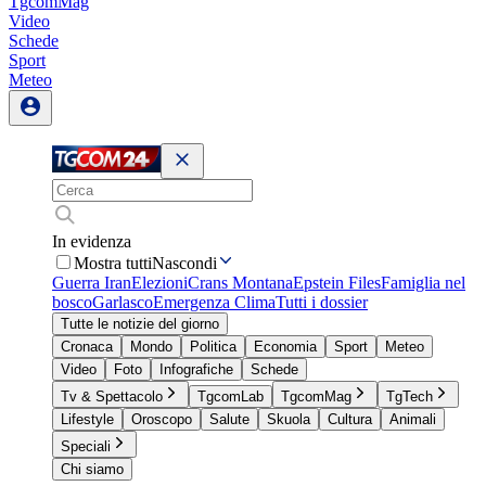
TgcomMag
Video
Schede
Sport
Meteo
In evidenza
Mostra tutti
Nascondi
Guerra Iran
Elezioni
Crans Montana
Epstein Files
Famiglia nel
bosco
Garlasco
Emergenza Clima
Tutti i dossier
Tutte le notizie del giorno
Cronaca
Mondo
Politica
Economia
Sport
Meteo
Video
Foto
Infografiche
Schede
Tv & Spettacolo
TgcomLab
TgcomMag
TgTech
Lifestyle
Oroscopo
Salute
Skuola
Cultura
Animali
Speciali
Chi siamo