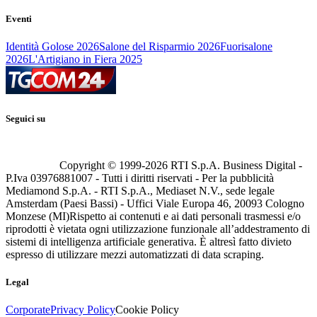
Eventi
Identità Golose 2026
Salone del Risparmio 2026
Fuorisalone
2026
L'Artigiano in Fiera 2025
Seguici su
Copyright © 1999-
2026
RTI S.p.A. Business Digital -
P.Iva 03976881007 - Tutti i diritti riservati - Per la pubblicità
Mediamond S.p.A. - RTI S.p.A., Mediaset N.V., sede legale
Amsterdam (Paesi Bassi) - Uffici Viale Europa 46, 20093 Cologno
Monzese (MI)
Rispetto ai contenuti e ai dati personali trasmessi e/o
riprodotti è vietata ogni utilizzazione funzionale all’addestramento di
sistemi di intelligenza artificiale generativa. È altresì fatto divieto
espresso di utilizzare mezzi automatizzati di data scraping.
Legal
Corporate
Privacy Policy
Cookie Policy