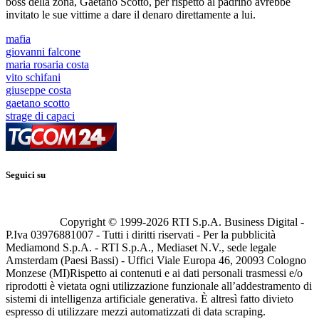
boss della zona, Gaetano Scotto, per rispetto al padrino avrebbe
invitato le sue vittime a dare il denaro direttamente a lui.
mafia
giovanni falcone
maria rosaria costa
vito schifani
giuseppe costa
gaetano scotto
strage di capaci
Seguici su
Copyright © 1999-
2026
RTI S.p.A. Business Digital -
P.Iva 03976881007 - Tutti i diritti riservati - Per la pubblicità
Mediamond S.p.A. - RTI S.p.A., Mediaset N.V., sede legale
Amsterdam (Paesi Bassi) - Uffici Viale Europa 46, 20093 Cologno
Monzese (MI)
Rispetto ai contenuti e ai dati personali trasmessi e/o
riprodotti è vietata ogni utilizzazione funzionale all’addestramento di
sistemi di intelligenza artificiale generativa. È altresì fatto divieto
espresso di utilizzare mezzi automatizzati di data scraping.