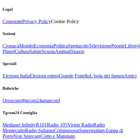
Legal
Corporate
Privacy Policy
Cookie Policy
Sezioni
Cronaca
Mondo
Economia
Politica
Spettacolo
Televisione
People
Lifestyl
Planet
Cultura
Salute
Scuola
Animali
Spazio
Speciali
Elezioni Italia
Elezioni estero
Grande Fratello
L'isola dei famosi
Amici
Rubriche
Oroscopo
#tgcom24amarcord
Tgcom24 Consiglia
Mediaset Infinity
R101
Radio 105
Virgin Radio
Radio
Montecarlo
Radio Subasio
Comingsoon
Superguidatv
Zuppa di
Porro
Non Sprecare
Cotto e Mangiato