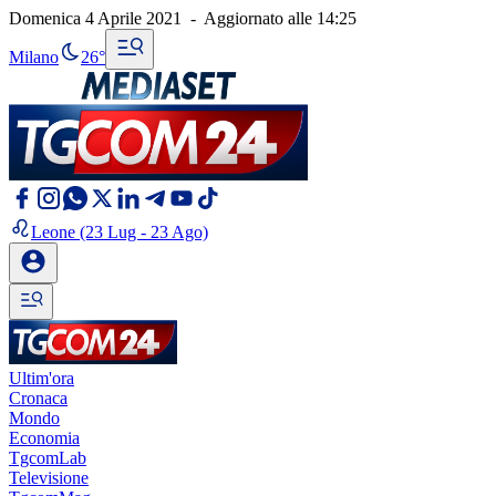
Domenica 4 Aprile 2021
-
Aggiornato alle
14:25
Milano
26°
Leone
(23 Lug - 23 Ago)
Ultim'ora
Cronaca
Mondo
Economia
TgcomLab
Televisione