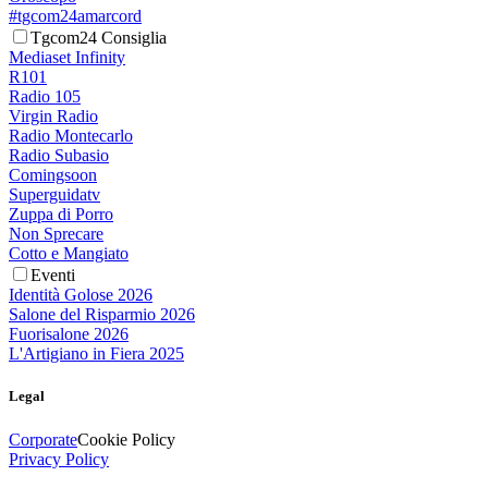
#tgcom24amarcord
Tgcom24 Consiglia
Mediaset Infinity
R101
Radio 105
Virgin Radio
Radio Montecarlo
Radio Subasio
Comingsoon
Superguidatv
Zuppa di Porro
Non Sprecare
Cotto e Mangiato
Eventi
Identità Golose 2026
Salone del Risparmio 2026
Fuorisalone 2026
L'Artigiano in Fiera 2025
Legal
Corporate
Cookie Policy
Privacy Policy