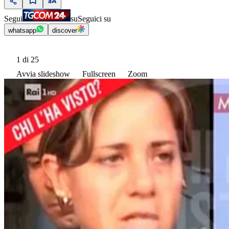
Segui
su
Seguici su
whatsapp
discover
1
di 25
Avvia slideshow
Fullscreen
Zoom