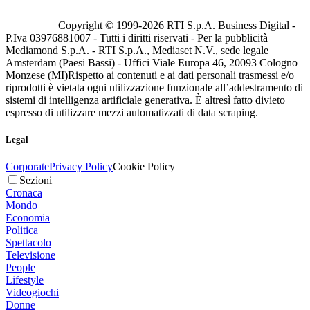
Copyright © 1999-
2026
RTI S.p.A. Business Digital -
P.Iva 03976881007 - Tutti i diritti riservati - Per la pubblicità
Mediamond S.p.A. - RTI S.p.A., Mediaset N.V., sede legale
Amsterdam (Paesi Bassi) - Uffici Viale Europa 46, 20093 Cologno
Monzese (MI)
Rispetto ai contenuti e ai dati personali trasmessi e/o
riprodotti è vietata ogni utilizzazione funzionale all’addestramento di
sistemi di intelligenza artificiale generativa. È altresì fatto divieto
espresso di utilizzare mezzi automatizzati di data scraping.
Legal
Corporate
Privacy Policy
Cookie Policy
Sezioni
Cronaca
Mondo
Economia
Politica
Spettacolo
Televisione
People
Lifestyle
Videogiochi
Donne