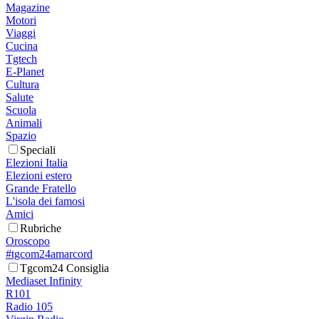
Magazine
Motori
Viaggi
Cucina
Tgtech
E-Planet
Cultura
Salute
Scuola
Animali
Spazio
Speciali
Elezioni Italia
Elezioni estero
Grande Fratello
L'isola dei famosi
Amici
Rubriche
Oroscopo
#tgcom24amarcord
Tgcom24 Consiglia
Mediaset Infinity
R101
Radio 105