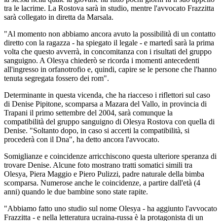
tra le lacrime. La Rostova sarà in studio, mentre l'avvocato Frazzitta
sarà collegato in diretta da Marsala.
"Al momento non abbiamo ancora avuto la possibilità di un contatto
diretto con la ragazza - ha spiegato il legale - e martedì sarà la prima
volta che questo avverrà, in concomitanza con i risultati del gruppo
sanguigno. A Olesya chiederò se ricorda i momenti antecedenti
all'ingresso in orfanotrofio e, quindi, capire se le persone che l'hanno
tenuta segregata fossero dei rom".
Determinante in questa vicenda, che ha riacceso i riflettori sul caso
di Denise Pipitone, scomparsa a Mazara del Vallo, in provincia di
Trapani il primo settembre del 2004, sarà comunque la
compatibilità del gruppo sanguigno di Olesya Rostova con quella di
Denise. "Soltanto dopo, in caso si accerti la compatibilità, si
procederà con il Dna", ha detto ancora l'avvocato.
Somiglianze e coincidenze arricchiscono questa ulteriore speranza di
trovare Denise. Alcune foto mostrano tratti somatici simili tra
Olesya, Piera Maggio e Piero Pulizzi, padre naturale della bimba
scomparsa. Numerose anche le coincidenze, a partire dall'età (4
anni) quando le due bambine sono state rapite.
"Abbiamo fatto uno studio sul nome Olesya - ha aggiunto l'avvocato
Frazzitta - e nella letteratura ucraina-russa è la protagonista di un