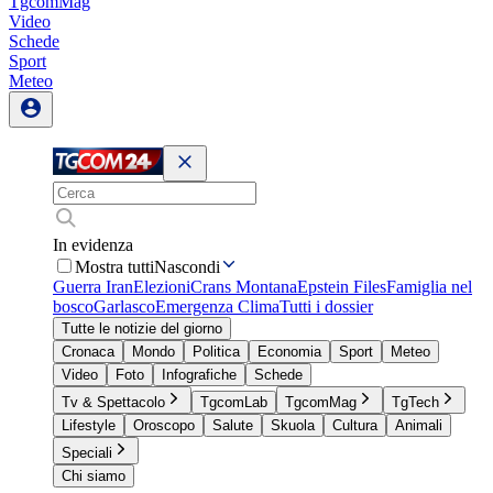
TgcomMag
Video
Schede
Sport
Meteo
In evidenza
Mostra tutti
Nascondi
Guerra Iran
Elezioni
Crans Montana
Epstein Files
Famiglia nel
bosco
Garlasco
Emergenza Clima
Tutti i dossier
Tutte le notizie del giorno
Cronaca
Mondo
Politica
Economia
Sport
Meteo
Video
Foto
Infografiche
Schede
Tv & Spettacolo
TgcomLab
TgcomMag
TgTech
Lifestyle
Oroscopo
Salute
Skuola
Cultura
Animali
Speciali
Chi siamo