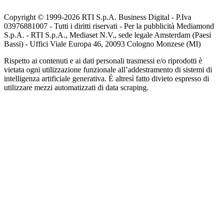
Copyright © 1999-
2026
RTI S.p.A. Business Digital - P.Iva
03976881007 - Tutti i diritti riservati - Per la pubblicità Mediamond
S.p.A. - RTI S.p.A., Mediaset N.V., sede legale Amsterdam (Paesi
Bassi) - Uffici Viale Europa 46, 20093 Cologno Monzese (MI)
Rispetto ai contenuti e ai dati personali trasmessi e/o riprodotti è
vietata ogni utilizzazione funzionale all’addestramento di sistemi di
intelligenza artificiale generativa. È altresì fatto divieto espresso di
utilizzare mezzi automatizzati di data scraping.