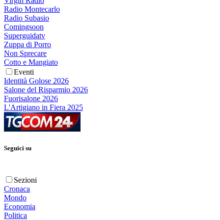
Virgin Radio
Radio Montecarlo
Radio Subasio
Comingsoon
Superguidatv
Zuppa di Porro
Non Sprecare
Cotto e Mangiato
Eventi
Identità Golose 2026
Salone del Risparmio 2026
Fuorisalone 2026
L'Artigiano in Fiera 2025
Seguici su
Sezioni
Cronaca
Mondo
Economia
Politica