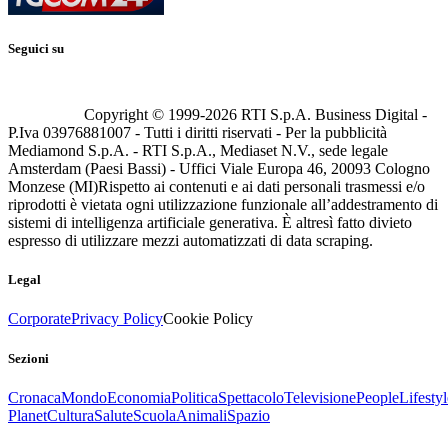
Seguici su
Copyright © 1999-
2026
RTI S.p.A. Business Digital -
P.Iva 03976881007 - Tutti i diritti riservati - Per la pubblicità
Mediamond S.p.A. - RTI S.p.A., Mediaset N.V., sede legale
Amsterdam (Paesi Bassi) - Uffici Viale Europa 46, 20093 Cologno
Monzese (MI)
Rispetto ai contenuti e ai dati personali trasmessi e/o
riprodotti è vietata ogni utilizzazione funzionale all’addestramento di
sistemi di intelligenza artificiale generativa. È altresì fatto divieto
espresso di utilizzare mezzi automatizzati di data scraping.
Legal
Corporate
Privacy Policy
Cookie Policy
Sezioni
Cronaca
Mondo
Economia
Politica
Spettacolo
Televisione
People
Lifestyl
Planet
Cultura
Salute
Scuola
Animali
Spazio