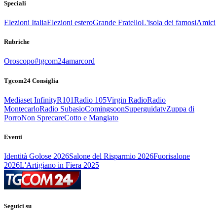
Speciali
Elezioni Italia
Elezioni estero
Grande Fratello
L'isola dei famosi
Amici
Rubriche
Oroscopo
#tgcom24amarcord
Tgcom24 Consiglia
Mediaset Infinity
R101
Radio 105
Virgin Radio
Radio
Montecarlo
Radio Subasio
Comingsoon
Superguidatv
Zuppa di
Porro
Non Sprecare
Cotto e Mangiato
Eventi
Identità Golose 2026
Salone del Risparmio 2026
Fuorisalone
2026
L'Artigiano in Fiera 2025
Seguici su