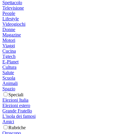
Spettacolo
Televisione
People
Lifestyle
Videogiochi
Donne
Magazine
Motori
Viaggi
Cucina
Tgtech
E-Planet
Cultura
Salute
Scuola
Animali
Spazio
Speciali
Elezioni Italia
Elezioni estero
Grande Fratello
L'isola dei famosi
Amici
Rubriche
Oroscopo