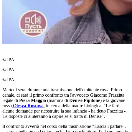
© IPA
© IPA
© IPA
Martedì sera, durante una trasmissione dell'emittente russa Primo
canale, ci sarà il primo confronto tra l'avvocato Giacomo Frazzitta,
legale di
Piera Maggio
(mamma di
Denise Pipitone
) e la giovane
russa
Olesya Rostova
, in cerca della madre biologica. "Le farò
alcune domande per ricostruire la sua infanzia - ha detto Frazzitta -.
Le risposte ci aiuteranno a capire se si tratta di Denise".
Il confronto avverrà nel corso della trasmissione "Lasciali parlare",
la stessa nella quale la giovane ha fatto pochi giorni fa il suo appello