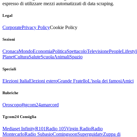
espresso di utilizzare mezzi automatizzati di data scraping.
Legal
Corporate
Privacy Policy
Cookie Policy
Sezioni
Cronaca
Mondo
Economia
Politica
Spettacolo
Televisione
People
Lifestyl
Planet
Cultura
Salute
Scuola
Animali
Spazio
Speciali
Elezioni Italia
Elezioni estero
Grande Fratello
L'isola dei famosi
Amici
Rubriche
Oroscopo
#tgcom24amarcord
Tgcom24 Consiglia
Mediaset Infinity
R101
Radio 105
Virgin Radio
Radio
Montecarlo
Radio Subasio
Comingsoon
Superguidatv
Zuppa di