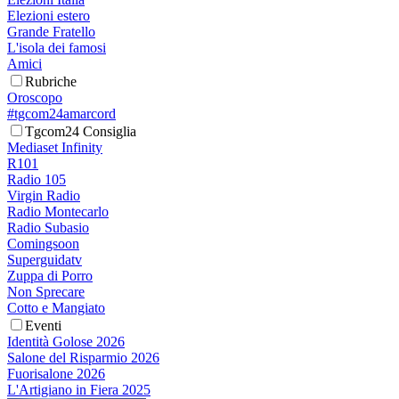
Elezioni estero
Grande Fratello
L'isola dei famosi
Amici
Rubriche
Oroscopo
#tgcom24amarcord
Tgcom24 Consiglia
Mediaset Infinity
R101
Radio 105
Virgin Radio
Radio Montecarlo
Radio Subasio
Comingsoon
Superguidatv
Zuppa di Porro
Non Sprecare
Cotto e Mangiato
Eventi
Identità Golose 2026
Salone del Risparmio 2026
Fuorisalone 2026
L'Artigiano in Fiera 2025