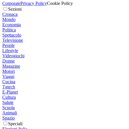
Corporate
Privacy Policy
Cookie Policy
Sezioni
Cronaca
Mondo
Economia
Politica
Spettacolo
Televisione
People
Lifestyle
Videogiochi
Donne
Magazine
Motori
Viaggi
Cucina
Tgtech
E-Planet
Cultura
Salute
Scuola
Animali
Spazio
Speciali
Elezioni Italia