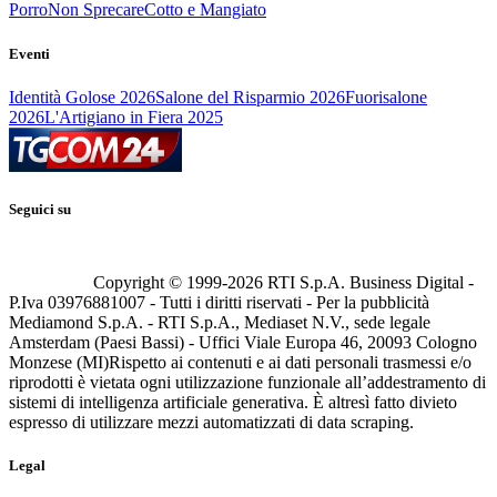
Porro
Non Sprecare
Cotto e Mangiato
Eventi
Identità Golose 2026
Salone del Risparmio 2026
Fuorisalone
2026
L'Artigiano in Fiera 2025
Seguici su
Copyright © 1999-
2026
RTI S.p.A. Business Digital -
P.Iva 03976881007 - Tutti i diritti riservati - Per la pubblicità
Mediamond S.p.A. - RTI S.p.A., Mediaset N.V., sede legale
Amsterdam (Paesi Bassi) - Uffici Viale Europa 46, 20093 Cologno
Monzese (MI)
Rispetto ai contenuti e ai dati personali trasmessi e/o
riprodotti è vietata ogni utilizzazione funzionale all’addestramento di
sistemi di intelligenza artificiale generativa. È altresì fatto divieto
espresso di utilizzare mezzi automatizzati di data scraping.
Legal