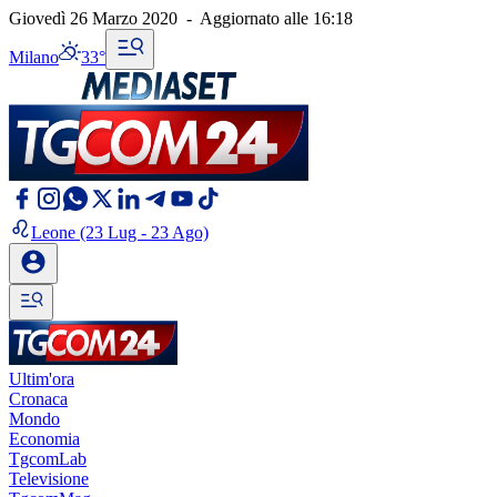
Giovedì 26 Marzo 2020
-
Aggiornato alle
16:18
Milano
33°
Leone
(23 Lug - 23 Ago)
Ultim'ora
Cronaca
Mondo
Economia
TgcomLab
Televisione