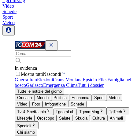
TgcomMag
Video
Schede
Sport
Meteo
In evidenza
Mostra tutti
Nascondi
Guerra Iran
Elezioni
Crans Montana
Epstein Files
Famiglia nel
bosco
Garlasco
Emergenza Clima
Tutti i dossier
Tutte le notizie del giorno
Cronaca
Mondo
Politica
Economia
Sport
Meteo
Video
Foto
Infografiche
Schede
Tv & Spettacolo
TgcomLab
TgcomMag
TgTech
Lifestyle
Oroscopo
Salute
Skuola
Cultura
Animali
Speciali
Chi siamo