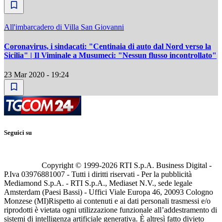
All'imbarcadero di Villa San Giovanni
Coronavirus, i sindacati: "Centinaia di auto dal Nord verso la
Sicilia" | Il Viminale a Musumeci: "Nessun flusso incontrollato"
23 Mar 2020 - 19:24
Seguici su
Copyright © 1999-
2026
RTI S.p.A. Business Digital -
P.Iva 03976881007 - Tutti i diritti riservati - Per la pubblicità
Mediamond S.p.A. - RTI S.p.A., Mediaset N.V., sede legale
Amsterdam (Paesi Bassi) - Uffici Viale Europa 46, 20093 Cologno
Monzese (MI)
Rispetto ai contenuti e ai dati personali trasmessi e/o
riprodotti è vietata ogni utilizzazione funzionale all’addestramento di
sistemi di intelligenza artificiale generativa. È altresì fatto divieto