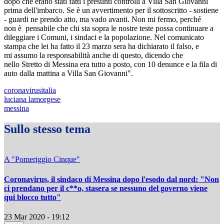
dopo che erano stati fatti i presunti controlli a Villa San Giovanni
prima dell'imbarco. Se è un avvertimento per il sottoscritto - sostiene
- guardi ne prendo atto, ma vado avanti. Non mi fermo, perché
non è pensabile che chi sta sopra le nostre teste possa continuare a
dileggiare i Comuni, i sindaci e la popolazione. Nel comunicato
stampa che lei ha fatto il 23 marzo sera ha dichiarato il falso, e
mi assumo la responsabilità anche di questo, dicendo che
nello Stretto di Messina era tutto a posto, con 10 denunce e la fila di
auto dalla mattina a Villa San Giovanni".
coronavirusitalia
luciana lamorgese
messina
Sullo stesso tema
A "Pomeriggio Cinque"
Coronavirus, il sindaco di Messina dopo l'esodo dal nord: "Non
ci prendano per il c**o, stasera se nessuno del governo viene
qui blocco tutto"
23 Mar 2020 - 19:12