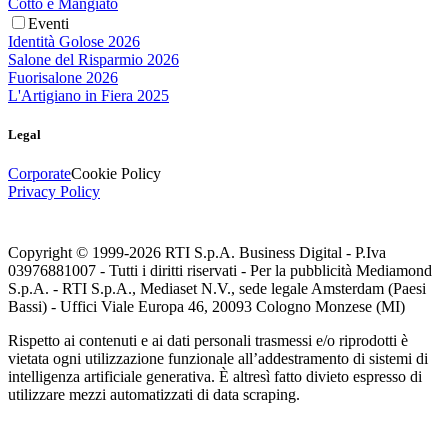
Cotto e Mangiato
Eventi
Identità Golose 2026
Salone del Risparmio 2026
Fuorisalone 2026
L'Artigiano in Fiera 2025
Legal
Corporate
Cookie Policy
Privacy Policy
Copyright © 1999-
2026
RTI S.p.A. Business Digital - P.Iva
03976881007 - Tutti i diritti riservati - Per la pubblicità Mediamond
S.p.A. - RTI S.p.A., Mediaset N.V., sede legale Amsterdam (Paesi
Bassi) - Uffici Viale Europa 46, 20093 Cologno Monzese (MI)
Rispetto ai contenuti e ai dati personali trasmessi e/o riprodotti è
vietata ogni utilizzazione funzionale all’addestramento di sistemi di
intelligenza artificiale generativa. È altresì fatto divieto espresso di
utilizzare mezzi automatizzati di data scraping.