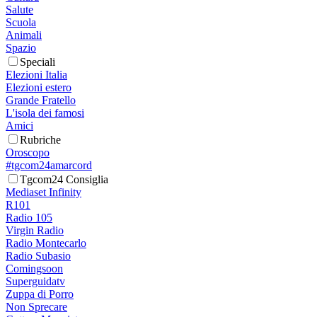
Salute
Scuola
Animali
Spazio
Speciali
Elezioni Italia
Elezioni estero
Grande Fratello
L'isola dei famosi
Amici
Rubriche
Oroscopo
#tgcom24amarcord
Tgcom24 Consiglia
Mediaset Infinity
R101
Radio 105
Virgin Radio
Radio Montecarlo
Radio Subasio
Comingsoon
Superguidatv
Zuppa di Porro
Non Sprecare