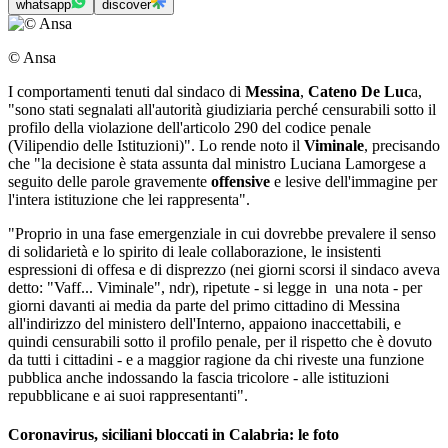
whatsapp
discover
© Ansa
I comportamenti tenuti dal sindaco di
Messina
,
Cateno De Luc
a,
"sono stati segnalati all'autorità giudiziaria perché censurabili sotto il
profilo della violazione dell'articolo 290 del codice penale
(Vilipendio delle Istituzioni)". Lo rende noto il
Viminale
, precisando
che "la decisione è stata assunta dal ministro Luciana Lamorgese a
seguito delle parole gravemente
offensive
e lesive dell'immagine per
l'intera istituzione che lei rappresenta".
"Proprio in una fase emergenziale in cui dovrebbe prevalere il senso
di solidarietà e lo spirito di leale collaborazione, le insistenti
espressioni di offesa e di disprezzo (nei giorni scorsi il sindaco aveva
detto: "Vaff... Viminale", ndr), ripetute - si legge in una nota - per
giorni davanti ai media da parte del primo cittadino di Messina
all'indirizzo del ministero dell'Interno, appaiono inaccettabili, e
quindi censurabili sotto il profilo penale, per il rispetto che è dovuto
da tutti i cittadini - e a maggior ragione da chi riveste una funzione
pubblica anche indossando la fascia tricolore - alle istituzioni
repubblicane e ai suoi rappresentanti".
Coronavirus, siciliani bloccati in Calabria: le foto