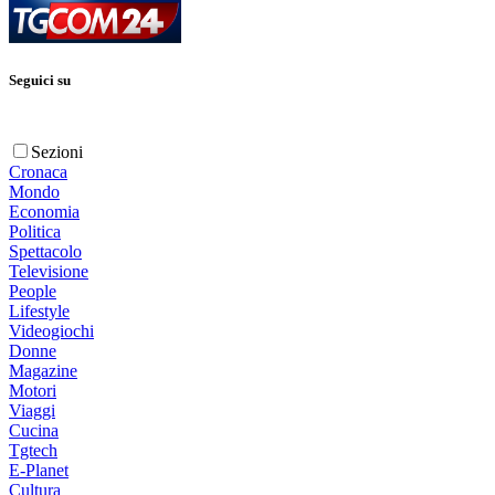
Seguici su
Sezioni
Cronaca
Mondo
Economia
Politica
Spettacolo
Televisione
People
Lifestyle
Videogiochi
Donne
Magazine
Motori
Viaggi
Cucina
Tgtech
E-Planet
Cultura