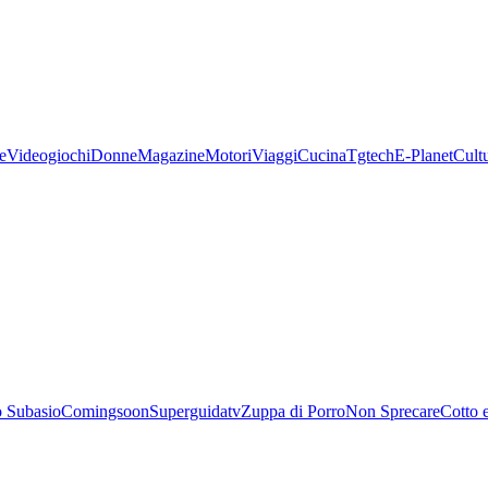
e
Videogiochi
Donne
Magazine
Motori
Viaggi
Cucina
Tgtech
E-Planet
Cult
 Subasio
Comingsoon
Superguidatv
Zuppa di Porro
Non Sprecare
Cotto 