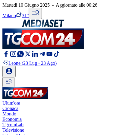
Martedì 10 Giugno 2025
-
Aggiornato alle
00:26
Milano
31°
Leone
(23 Lug - 23 Ago)
Ultim'ora
Cronaca
Mondo
Economia
TgcomLab
Televisione