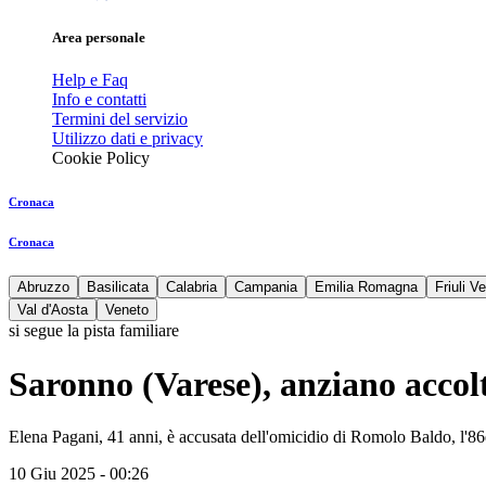
Area personale
Help e Faq
Info e contatti
Termini del servizio
Utilizzo dati e privacy
Cookie Policy
Cronaca
Cronaca
Abruzzo
Basilicata
Calabria
Campania
Emilia Romagna
Friuli V
Val d'Aosta
Veneto
si segue la pista familiare
Saronno (Varese), anziano accolt
Elena Pagani, 41 anni, è accusata dell'omicidio di Romolo Baldo, l
10 Giu 2025 - 00:26