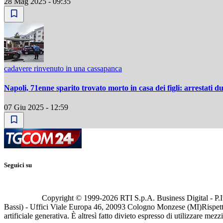
28 Mag 2025 - 09:35
cadavere rinvenuto in una cassapanca
Napoli, 71enne sparito trovato morto in casa dei figli: arrestati d
07 Giu 2025 - 12:59
Seguici su
Copyright © 1999-
2026
RTI S.p.A. Business Digital - P.I
Bassi) - Uffici Viale Europa 46, 20093 Cologno Monzese (MI)
Rispett
artificiale generativa. È altresì fatto divieto espresso di utilizzare mez