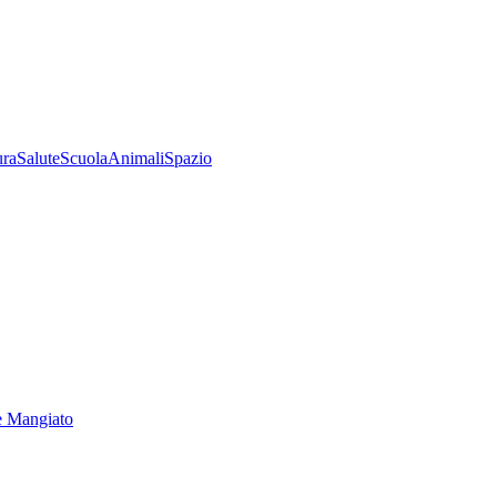
ura
Salute
Scuola
Animali
Spazio
e Mangiato