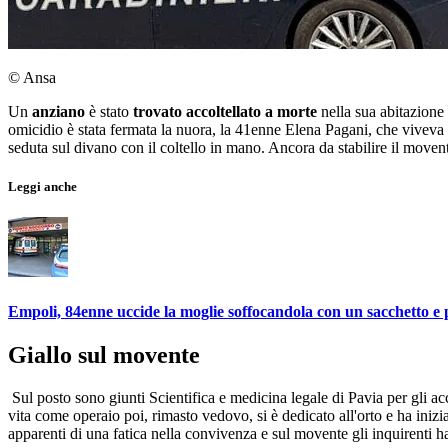
© Ansa
Un
anziano
è stato
trovato accoltellato a morte
nella sua abitazione
omicidio è stata fermata la nuora, la 41enne Elena Pagani, che viveva co
seduta sul divano con il coltello in mano. Ancora da stabilire il moven
Leggi anche
Empoli, 84enne uccide la moglie soffocandola con un sacchetto e po
Giallo sul movente
Sul posto sono giunti Scientifica e medicina legale di Pavia per gli a
vita come operaio poi, rimasto vedovo, si è dedicato all'orto e ha inizi
apparenti di una fatica nella convivenza e sul movente gli inquirenti 