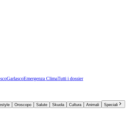
osco
Garlasco
Emergenza Clima
Tutti i dossier
estyle
Oroscopo
Salute
Skuola
Cultura
Animali
Speciali