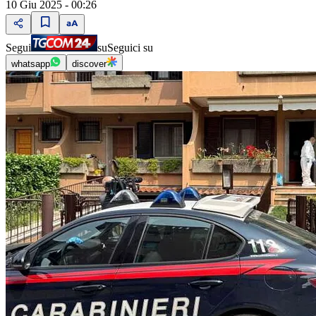
10 Giu 2025 - 00:26
Segui
su
Seguici su
whatsapp
discover