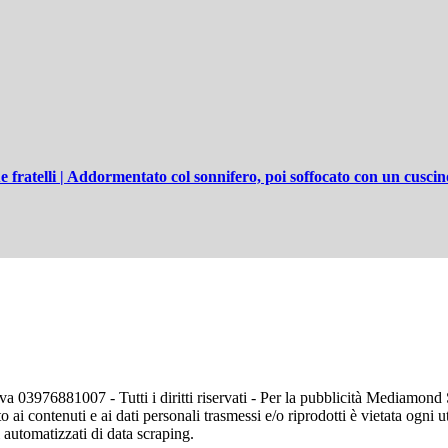
ue fratelli | Addormentato col sonnifero, poi soffocato con un cuscin
va 03976881007 - Tutti i diritti riservati - Per la pubblicità Mediamon
o ai contenuti e ai dati personali trasmessi e/o riprodotti è vietata ogni 
zi automatizzati di data scraping.