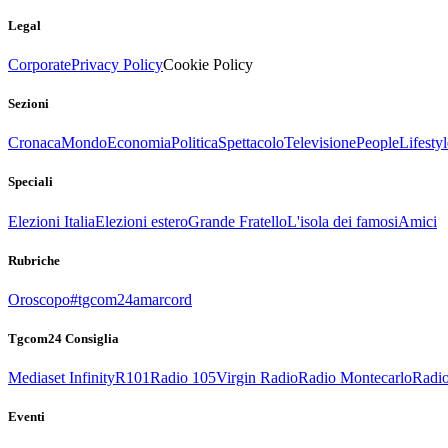
Legal
Corporate
Privacy Policy
Cookie Policy
Sezioni
Cronaca
Mondo
Economia
Politica
Spettacolo
Televisione
People
Lifestyl
Speciali
Elezioni Italia
Elezioni estero
Grande Fratello
L'isola dei famosi
Amici
Rubriche
Oroscopo
#tgcom24amarcord
Tgcom24 Consiglia
Mediaset Infinity
R101
Radio 105
Virgin Radio
Radio Montecarlo
Radio
Eventi