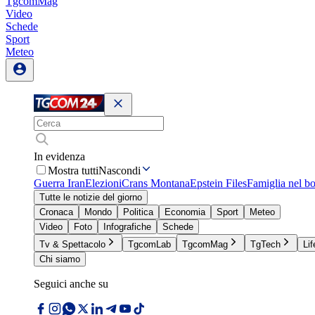
TgcomMag
Video
Schede
Sport
Meteo
In evidenza
Mostra tutti
Nascondi
Guerra Iran
Elezioni
Crans Montana
Epstein Files
Famiglia nel b
Tutte le notizie del giorno
Cronaca
Mondo
Politica
Economia
Sport
Meteo
Video
Foto
Infografiche
Schede
Tv & Spettacolo
TgcomLab
TgcomMag
TgTech
Lif
Chi siamo
Seguici anche su