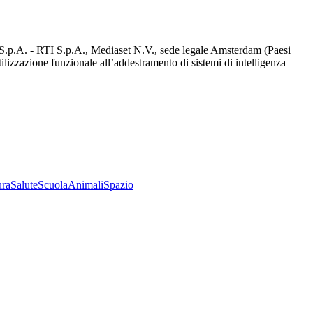
d S.p.A. - RTI S.p.A., Mediaset N.V., sede legale Amsterdam (Paesi
utilizzazione funzionale all’addestramento di sistemi di intelligenza
ura
Salute
Scuola
Animali
Spazio