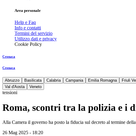
Area personale
Help e Faq
Info e contatti
Termini del servizio
Utilizzo dati e privacy
Cookie Policy
Cronaca
Cronaca
Abruzzo
Basilicata
Calabria
Campania
Emilia Romagna
Friuli V
Val d'Aosta
Veneto
tensioni
Roma, scontri tra la polizia e i 
Alla Camera il governo ha posto la fiducia sul decreto al termine del
26 Mag 2025 - 18:20