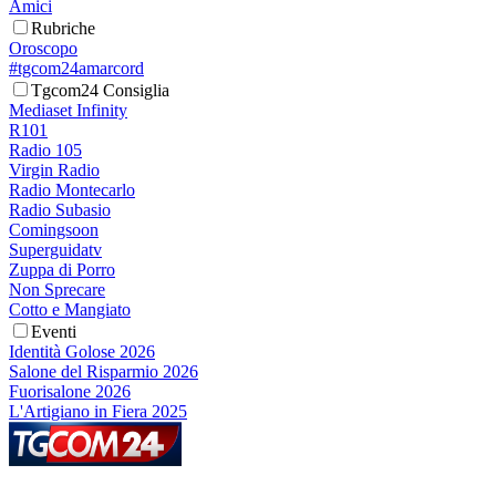
Amici
Rubriche
Oroscopo
#tgcom24amarcord
Tgcom24 Consiglia
Mediaset Infinity
R101
Radio 105
Virgin Radio
Radio Montecarlo
Radio Subasio
Comingsoon
Superguidatv
Zuppa di Porro
Non Sprecare
Cotto e Mangiato
Eventi
Identità Golose 2026
Salone del Risparmio 2026
Fuorisalone 2026
L'Artigiano in Fiera 2025