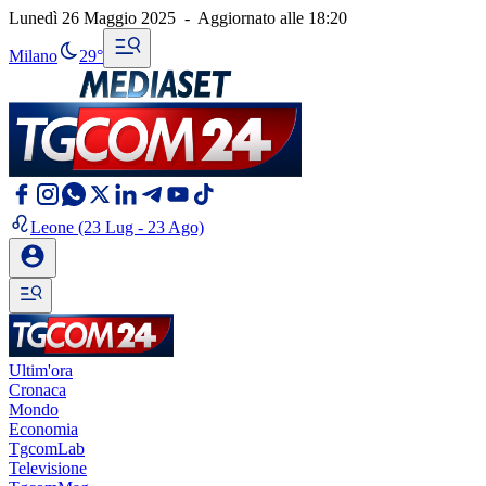
Lunedì 26 Maggio 2025
-
Aggiornato alle
18:20
Milano
29°
Leone
(23 Lug - 23 Ago)
Ultim'ora
Cronaca
Mondo
Economia
TgcomLab
Televisione