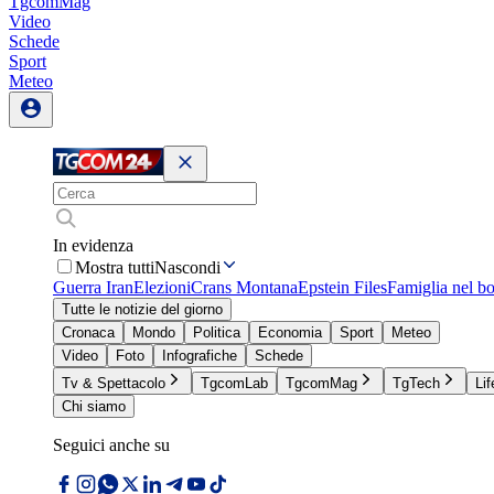
TgcomMag
Video
Schede
Sport
Meteo
In evidenza
Mostra tutti
Nascondi
Guerra Iran
Elezioni
Crans Montana
Epstein Files
Famiglia nel b
Tutte le notizie del giorno
Cronaca
Mondo
Politica
Economia
Sport
Meteo
Video
Foto
Infografiche
Schede
Tv & Spettacolo
TgcomLab
TgcomMag
TgTech
Lif
Chi siamo
Seguici anche su