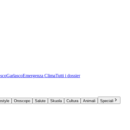
osco
Garlasco
Emergenza Clima
Tutti i dossier
estyle
Oroscopo
Salute
Skuola
Cultura
Animali
Speciali