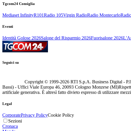
Tgcom24 Consiglia
Mediaset Infinity
R101
Radio 105
Virgin Radio
Radio Montecarlo
Radio
Eventi
Identità Golose 2026
Salone del Risparmio 2026
Fuorisalone 2026
L'Ar
Seguici su
Copyright © 1999-
2026
RTI S.p.A. Business Digital - P.I
Bassi) - Uffici Viale Europa 46, 20093 Cologno Monzese (MI)
Rispett
artificiale generativa. È altresì fatto divieto espresso di utilizzare mez
Legal
Corporate
Privacy Policy
Cookie Policy
Sezioni
Cronaca