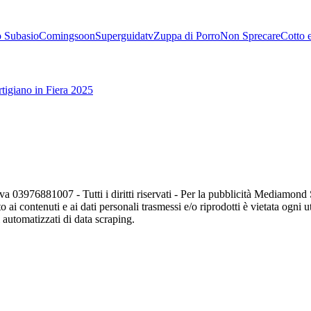
 Subasio
Comingsoon
Superguidatv
Zuppa di Porro
Non Sprecare
Cotto 
tigiano in Fiera 2025
va 03976881007 - Tutti i diritti riservati - Per la pubblicità Mediamon
o ai contenuti e ai dati personali trasmessi e/o riprodotti è vietata ogni 
zi automatizzati di data scraping.