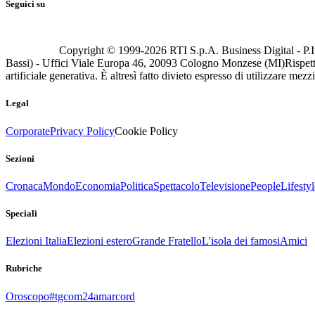
Seguici su
Copyright © 1999-
2026
RTI S.p.A. Business Digital - P.I
Bassi) - Uffici Viale Europa 46, 20093 Cologno Monzese (MI)
Rispett
artificiale generativa. È altresì fatto divieto espresso di utilizzare mez
Legal
Corporate
Privacy Policy
Cookie Policy
Sezioni
Cronaca
Mondo
Economia
Politica
Spettacolo
Televisione
People
Lifestyl
Speciali
Elezioni Italia
Elezioni estero
Grande Fratello
L'isola dei famosi
Amici
Rubriche
Oroscopo
#tgcom24amarcord