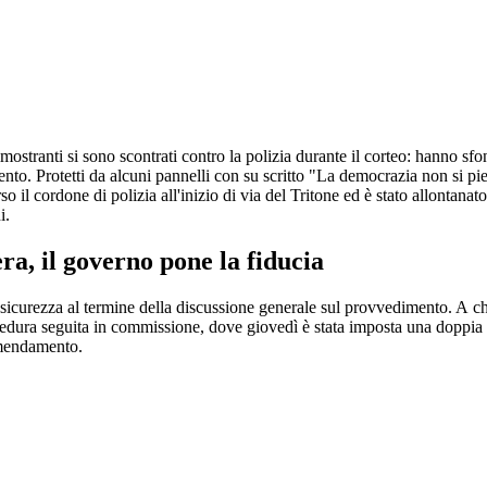
dimostranti si sono scontrati contro la polizia durante il corteo: hanno sf
nto. Protetti da alcuni pannelli con su scritto "La democrazia non si pie
o il cordone di polizia all'inizio di via del Tritone ed è stato allontan
i.
ra, il governo pone la fiducia
sicurezza al termine della discussione generale sul provvedimento. A chie
ocedura seguita in commissione, dove giovedì è stata imposta una doppia t
emendamento.