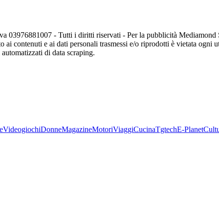
va 03976881007 - Tutti i diritti riservati - Per la pubblicità Mediamon
o ai contenuti e ai dati personali trasmessi e/o riprodotti è vietata ogni 
zi automatizzati di data scraping.
e
Videogiochi
Donne
Magazine
Motori
Viaggi
Cucina
Tgtech
E-Planet
Cult