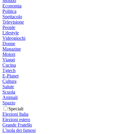
Mondo
Economia
Politica
Spettacolo
Televisione
People
Lifestyle
Videogiochi
Donne
Magazine
Motori
Viaggi
Cucina
Tgtech
E-Planet
Cultura
Salute
Scuola
Animali
Spazio
Speciali
Elezioni Italia
Elezioni estero
Grande Fratello
L'isola dei famosi