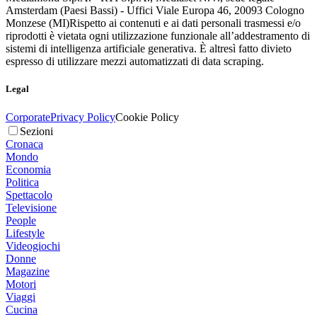
Amsterdam (Paesi Bassi) - Uffici Viale Europa 46, 20093 Cologno
Monzese (MI)
Rispetto ai contenuti e ai dati personali trasmessi e/o
riprodotti è vietata ogni utilizzazione funzionale all’addestramento di
sistemi di intelligenza artificiale generativa. È altresì fatto divieto
espresso di utilizzare mezzi automatizzati di data scraping.
Legal
Corporate
Privacy Policy
Cookie Policy
Sezioni
Cronaca
Mondo
Economia
Politica
Spettacolo
Televisione
People
Lifestyle
Videogiochi
Donne
Magazine
Motori
Viaggi
Cucina