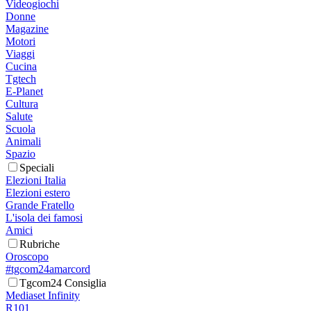
Videogiochi
Donne
Magazine
Motori
Viaggi
Cucina
Tgtech
E-Planet
Cultura
Salute
Scuola
Animali
Spazio
Speciali
Elezioni Italia
Elezioni estero
Grande Fratello
L'isola dei famosi
Amici
Rubriche
Oroscopo
#tgcom24amarcord
Tgcom24 Consiglia
Mediaset Infinity
R101