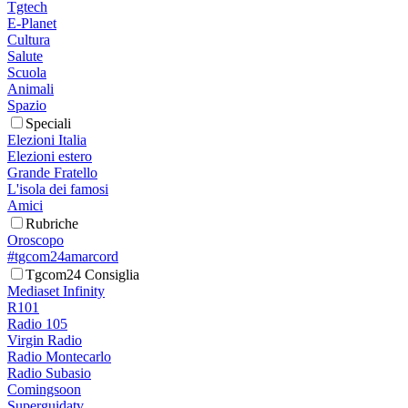
Tgtech
E-Planet
Cultura
Salute
Scuola
Animali
Spazio
Speciali
Elezioni Italia
Elezioni estero
Grande Fratello
L'isola dei famosi
Amici
Rubriche
Oroscopo
#tgcom24amarcord
Tgcom24 Consiglia
Mediaset Infinity
R101
Radio 105
Virgin Radio
Radio Montecarlo
Radio Subasio
Comingsoon
Superguidatv