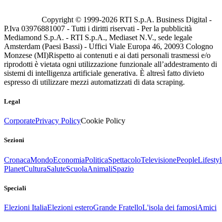
Copyright © 1999-
2026
RTI S.p.A. Business Digital -
P.Iva 03976881007 - Tutti i diritti riservati - Per la pubblicità
Mediamond S.p.A. - RTI S.p.A., Mediaset N.V., sede legale
Amsterdam (Paesi Bassi) - Uffici Viale Europa 46, 20093 Cologno
Monzese (MI)
Rispetto ai contenuti e ai dati personali trasmessi e/o
riprodotti è vietata ogni utilizzazione funzionale all’addestramento di
sistemi di intelligenza artificiale generativa. È altresì fatto divieto
espresso di utilizzare mezzi automatizzati di data scraping.
Legal
Corporate
Privacy Policy
Cookie Policy
Sezioni
Cronaca
Mondo
Economia
Politica
Spettacolo
Televisione
People
Lifestyl
Planet
Cultura
Salute
Scuola
Animali
Spazio
Speciali
Elezioni Italia
Elezioni estero
Grande Fratello
L'isola dei famosi
Amici