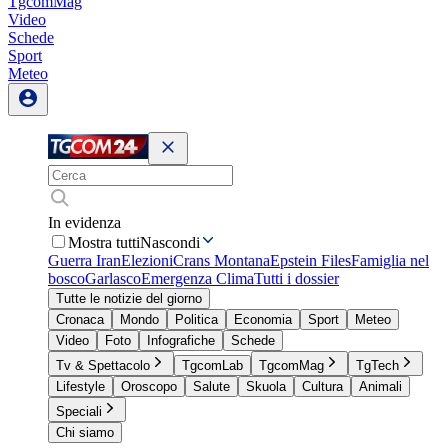
TgcomMag
Video
Schede
Sport
Meteo
In evidenza
Mostra tutti
Nascondi
Guerra Iran
Elezioni
Crans Montana
Epstein Files
Famiglia nel
bosco
Garlasco
Emergenza Clima
Tutti i dossier
Tutte le notizie del giorno
Cronaca
Mondo
Politica
Economia
Sport
Meteo
Video
Foto
Infografiche
Schede
Tv & Spettacolo
TgcomLab
TgcomMag
TgTech
Lifestyle
Oroscopo
Salute
Skuola
Cultura
Animali
Speciali
Chi siamo