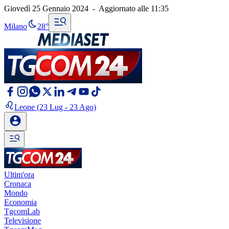
Giovedì 25 Gennaio 2024
-
Aggiornato alle
11:35
Milano
28°
Leone
(23 Lug - 23 Ago)
Ultim'ora
Cronaca
Mondo
Economia
TgcomLab
Televisione