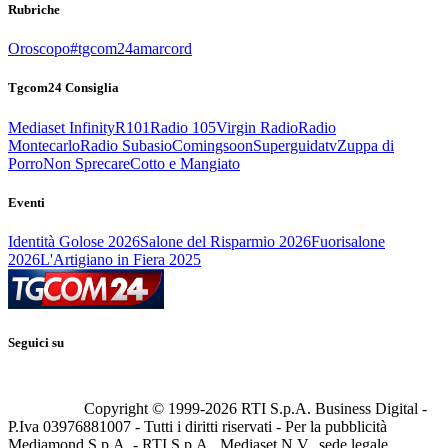
Rubriche
Oroscopo
#tgcom24amarcord
Tgcom24 Consiglia
Mediaset Infinity
R101
Radio 105
Virgin Radio
Radio
Montecarlo
Radio Subasio
Comingsoon
Superguidatv
Zuppa di
Porro
Non Sprecare
Cotto e Mangiato
Eventi
Identità Golose 2026
Salone del Risparmio 2026
Fuorisalone
2026
L'Artigiano in Fiera 2025
Seguici su
Copyright © 1999-
2026
RTI S.p.A. Business Digital -
P.Iva 03976881007 - Tutti i diritti riservati - Per la pubblicità
Mediamond S.p.A. - RTI S.p.A., Mediaset N.V., sede legale