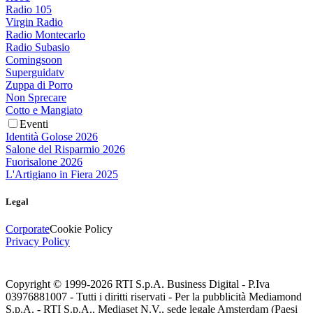
Radio 105
Virgin Radio
Radio Montecarlo
Radio Subasio
Comingsoon
Superguidatv
Zuppa di Porro
Non Sprecare
Cotto e Mangiato
Eventi
Identità Golose 2026
Salone del Risparmio 2026
Fuorisalone 2026
L'Artigiano in Fiera 2025
Legal
Corporate
Cookie Policy
Privacy Policy
Copyright © 1999-
2026
RTI S.p.A. Business Digital - P.Iva
03976881007 - Tutti i diritti riservati - Per la pubblicità Mediamond
S.p.A. - RTI S.p.A., Mediaset N.V., sede legale Amsterdam (Paesi