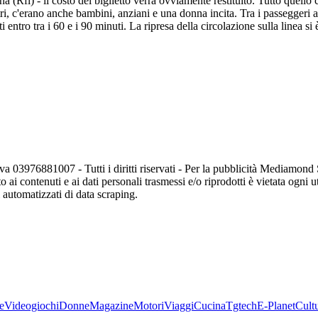
na (Rfi) - il costo del biglietto verrà ovviamente restituito. Tutto quello c
 altri, c'erano anche bambini, anziani e una donna incita. Tra i passegger
entro tra i 60 e i 90 minuti. La ripresa della circolazione sulla linea si 
va 03976881007 - Tutti i diritti riservati - Per la pubblicità Mediamon
o ai contenuti e ai dati personali trasmessi e/o riprodotti è vietata ogni 
zi automatizzati di data scraping.
e
Videogiochi
Donne
Magazine
Motori
Viaggi
Cucina
Tgtech
E-Planet
Cult