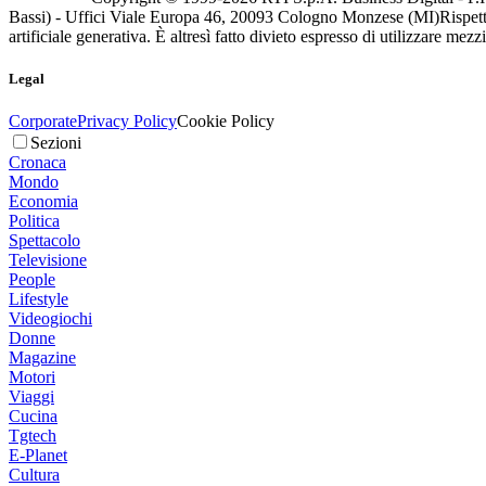
Bassi) - Uffici Viale Europa 46, 20093 Cologno Monzese (MI)
Rispett
artificiale generativa. È altresì fatto divieto espresso di utilizzare mez
Legal
Corporate
Privacy Policy
Cookie Policy
Sezioni
Cronaca
Mondo
Economia
Politica
Spettacolo
Televisione
People
Lifestyle
Videogiochi
Donne
Magazine
Motori
Viaggi
Cucina
Tgtech
E-Planet
Cultura