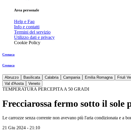
Area personale
Help e Faq
Info e contatti
Termini del servizio
Utilizzo dati e privacy
Cookie Policy
Cronaca
Cronaca
Abruzzo
Basilicata
Calabria
Campania
Emilia Romagna
Friuli V
Val d'Aosta
Veneto
TEMPERATURA PERCEPITA A 50 GRADI
Frecciarossa fermo sotto il sole
Le carrozze senza corrente non avevano più l'aria condizionata e a bor
21 Giu 2024 - 21:10