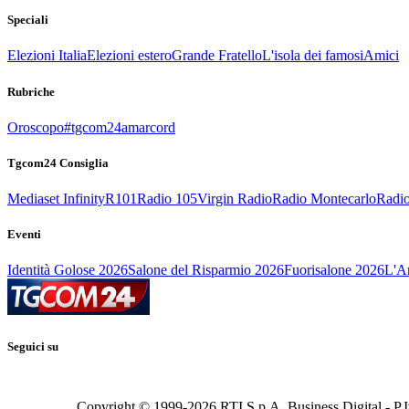
Speciali
Elezioni Italia
Elezioni estero
Grande Fratello
L'isola dei famosi
Amici
Rubriche
Oroscopo
#tgcom24amarcord
Tgcom24 Consiglia
Mediaset Infinity
R101
Radio 105
Virgin Radio
Radio Montecarlo
Radio
Eventi
Identità Golose 2026
Salone del Risparmio 2026
Fuorisalone 2026
L'Ar
Seguici su
Copyright © 1999-
2026
RTI S.p.A. Business Digital - P.I