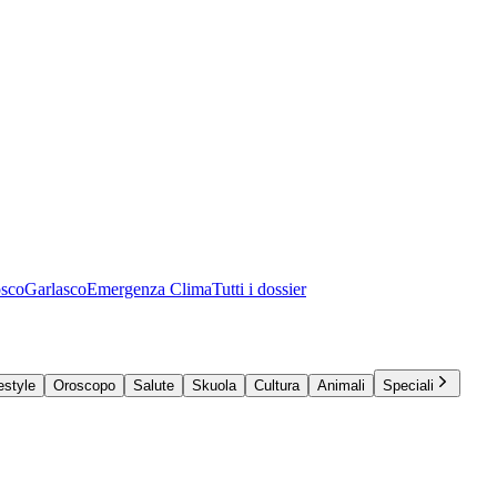
osco
Garlasco
Emergenza Clima
Tutti i dossier
estyle
Oroscopo
Salute
Skuola
Cultura
Animali
Speciali