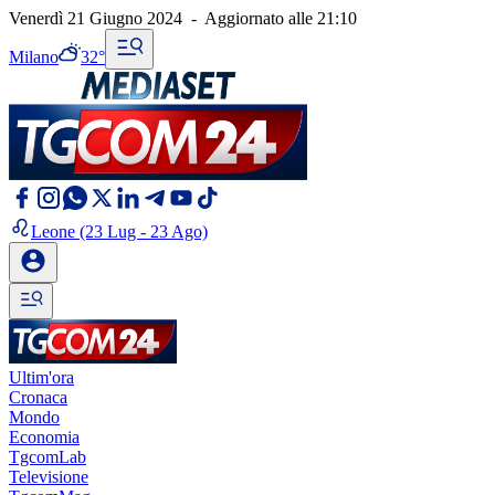
Venerdì 21 Giugno 2024
-
Aggiornato alle
21:10
Milano
32°
Leone
(23 Lug - 23 Ago)
Ultim'ora
Cronaca
Mondo
Economia
TgcomLab
Televisione