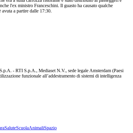
he era a sulla carrozza ristorante è stato distribuito ai passeggeri e
i anche l'ex ministro Franceschini. Il guasto ha causato qualche
è avuta a partire dalle 17:30.
d S.p.A. - RTI S.p.A., Mediaset N.V., sede legale Amsterdam (Paesi
utilizzazione funzionale all’addestramento di sistemi di intelligenza
ura
Salute
Scuola
Animali
Spazio