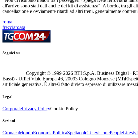
"Non ci risultano malori tra i passeggeri - spiega Rete ferroviaria italia
all'arrivo sono stati dati anche dei kit di assistenza". A bordo, tra gli
cancellazione e ovviamente ritardi ad altri treni, generalmente contenuti 
roma
frecciarossa
Seguici su
Copyright © 1999-
2026
RTI S.p.A. Business Digital - P.I
Bassi) - Uffici Viale Europa 46, 20093 Cologno Monzese (MI)
Rispett
artificiale generativa. È altresì fatto divieto espresso di utilizzare mez
Legal
Corporate
Privacy Policy
Cookie Policy
Sezioni
Cronaca
Mondo
Economia
Politica
Spettacolo
Televisione
People
Lifestyl