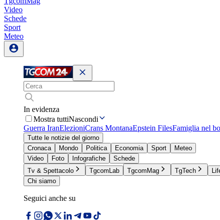
TgcomMag
Video
Schede
Sport
Meteo
In evidenza
Mostra tutti
Nascondi
Guerra Iran
Elezioni
Crans Montana
Epstein Files
Famiglia nel b
Tutte le notizie del giorno
Cronaca
Mondo
Politica
Economia
Sport
Meteo
Video
Foto
Infografiche
Schede
Tv & Spettacolo
TgcomLab
TgcomMag
TgTech
Lif
Chi siamo
Seguici anche su