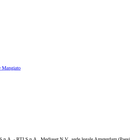
e Mangiato
d S.p.A. - RTI S.p.A., Mediaset N.V., sede legale Amsterdam (Paesi