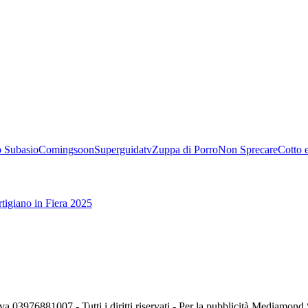
 Subasio
Comingsoon
Superguidatv
Zuppa di Porro
Non Sprecare
Cotto 
tigiano in Fiera 2025
va 03976881007 - Tutti i diritti riservati - Per la pubblicità Mediamon