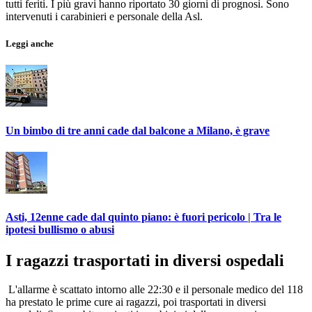
tutti feriti. I più gravi hanno riportato 30 giorni di prognosi. Sono
intervenuti i carabinieri e personale della Asl.
Leggi anche
Un bimbo di tre anni cade dal balcone a Milano, è grave
Asti, 12enne cade dal quinto piano: è fuori pericolo | Tra le
ipotesi bullismo o abusi
I ragazzi trasportati in diversi ospedali
L'allarme è scattato intorno alle 22:30 e il personale medico del 118
ha prestato le prime cure ai ragazzi, poi trasportati in diversi