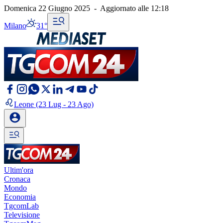
Domenica 22 Giugno 2025
-
Aggiornato alle
12:18
Milano
31°
Leone
(23 Lug - 23 Ago)
Ultim'ora
Cronaca
Mondo
Economia
TgcomLab
Televisione