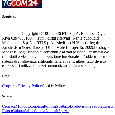
Seguici su
Copyright © 1999-
2026
RTI S.p.A. Business Digital -
P.Iva 03976881007 - Tutti i diritti riservati - Per la pubblicità
Mediamond S.p.A. - RTI S.p.A., Mediaset N.V., sede legale
Amsterdam (Paesi Bassi) - Uffici Viale Europa 46, 20093 Cologno
Monzese (MI)
Rispetto ai contenuti e ai dati personali trasmessi e/o
riprodotti è vietata ogni utilizzazione funzionale all’addestramento di
sistemi di intelligenza artificiale generativa. È altresì fatto divieto
espresso di utilizzare mezzi automatizzati di data scraping.
Legal
Corporate
Privacy Policy
Cookie Policy
Sezioni
Cronaca
Mondo
Economia
Politica
Spettacolo
Televisione
People
Lifestyl
Planet
Cultura
Salute
Scuola
Animali
Spazio