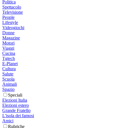
Politica
Spettacolo
Televisione
People
Lifestyle
Videogiochi
Donne
Magazine
Motori
Viaggi
Cucina
Tgtech
E-Planet
Cultura
Salute
Scuola
Animali
Spazio
Speciali
Elezioni Italia
Elezioni estero
Grande Fratello
L'isola dei famosi
Amici
Rubriche