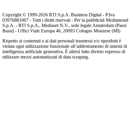
Copyright © 1999-
2026
RTI S.p.A. Business Digital - P.Iva
03976881007 - Tutti i diritti riservati - Per la pubblicità Mediamond
S.p.A. - RTI S.p.A., Mediaset N.V., sede legale Amsterdam (Paesi
Bassi) - Uffici Viale Europa 46, 20093 Cologno Monzese (MI)
Rispetto ai contenuti e ai dati personali trasmessi e/o riprodotti è
vietata ogni utilizzazione funzionale all’addestramento di sistemi di
intelligenza artificiale generativa. È altresì fatto divieto espresso di
utilizzare mezzi automatizzati di data scraping.