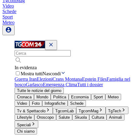
TgcomMag
Video
Schede
Sport
Meteo
In evidenza
Mostra tutti
Nascondi
Guerra Iran
Elezioni
Crans Montana
Epstein Files
Famiglia nel
bosco
Garlasco
Emergenza Clima
Tutti i dossier
Tutte le notizie del giorno
Cronaca
Mondo
Politica
Economia
Sport
Meteo
Video
Foto
Infografiche
Schede
Tv & Spettacolo
TgcomLab
TgcomMag
TgTech
Lifestyle
Oroscopo
Salute
Skuola
Cultura
Animali
Speciali
Chi siamo