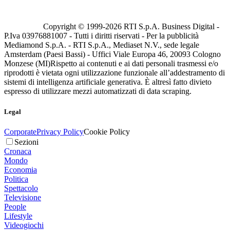
Copyright © 1999-
2026
RTI S.p.A. Business Digital -
P.Iva 03976881007 - Tutti i diritti riservati - Per la pubblicità
Mediamond S.p.A. - RTI S.p.A., Mediaset N.V., sede legale
Amsterdam (Paesi Bassi) - Uffici Viale Europa 46, 20093 Cologno
Monzese (MI)
Rispetto ai contenuti e ai dati personali trasmessi e/o
riprodotti è vietata ogni utilizzazione funzionale all’addestramento di
sistemi di intelligenza artificiale generativa. È altresì fatto divieto
espresso di utilizzare mezzi automatizzati di data scraping.
Legal
Corporate
Privacy Policy
Cookie Policy
Sezioni
Cronaca
Mondo
Economia
Politica
Spettacolo
Televisione
People
Lifestyle
Videogiochi