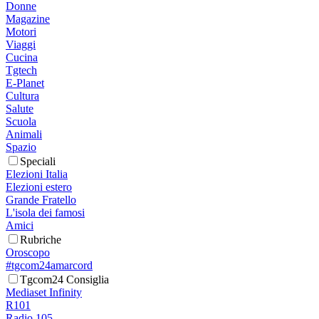
Donne
Magazine
Motori
Viaggi
Cucina
Tgtech
E-Planet
Cultura
Salute
Scuola
Animali
Spazio
Speciali
Elezioni Italia
Elezioni estero
Grande Fratello
L'isola dei famosi
Amici
Rubriche
Oroscopo
#tgcom24amarcord
Tgcom24 Consiglia
Mediaset Infinity
R101
Radio 105