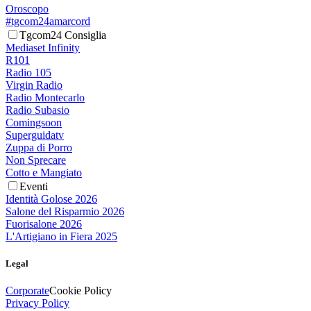
Oroscopo
#tgcom24amarcord
Tgcom24 Consiglia
Mediaset Infinity
R101
Radio 105
Virgin Radio
Radio Montecarlo
Radio Subasio
Comingsoon
Superguidatv
Zuppa di Porro
Non Sprecare
Cotto e Mangiato
Eventi
Identità Golose 2026
Salone del Risparmio 2026
Fuorisalone 2026
L'Artigiano in Fiera 2025
Legal
Corporate
Cookie Policy
Privacy Policy