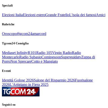
Speciali
Elezioni Italia
Elezioni estero
Grande Fratello
L'isola dei famosi
Amici
Rubriche
Oroscopo
#tgcom24amarcord
Tgcom24 Consiglia
Mediaset Infinity
R101
Radio 105
Virgin Radio
Radio
Montecarlo
Radio Subasio
Comingsoon
Superguidatv
Zuppa di
Porro
Non Sprecare
Cotto e Mangiato
Eventi
Identità Golose 2026
Salone del Risparmio 2026
Fuorisalone
2026
L'Artigiano in Fiera 2025
Seguici su