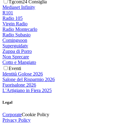
Tgcom24 Consiglia
Mediaset Infinity
R101
Radio 105
Virgin Radio
Radio Montecarlo
Radio Subasio
Comingsoon
Superguidatv
Zuppa di Porro
Non Sprecare
Cotto e Mangiato
Eventi
Identità Golose 2026
Salone del Risparmio 2026
Fuorisalone 2026
L'Artigiano in Fiera 2025
Legal
Corporate
Cookie Policy
Privacy Policy