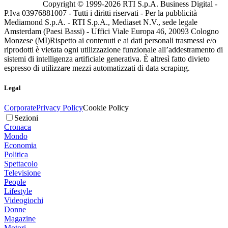
Copyright © 1999-
2026
RTI S.p.A. Business Digital -
P.Iva 03976881007 - Tutti i diritti riservati - Per la pubblicità
Mediamond S.p.A. - RTI S.p.A., Mediaset N.V., sede legale
Amsterdam (Paesi Bassi) - Uffici Viale Europa 46, 20093 Cologno
Monzese (MI)
Rispetto ai contenuti e ai dati personali trasmessi e/o
riprodotti è vietata ogni utilizzazione funzionale all’addestramento di
sistemi di intelligenza artificiale generativa. È altresì fatto divieto
espresso di utilizzare mezzi automatizzati di data scraping.
Legal
Corporate
Privacy Policy
Cookie Policy
Sezioni
Cronaca
Mondo
Economia
Politica
Spettacolo
Televisione
People
Lifestyle
Videogiochi
Donne
Magazine
Motori