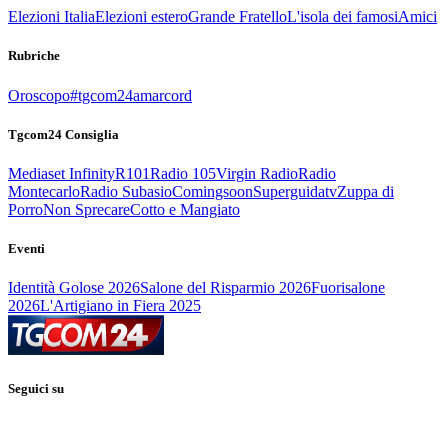
Elezioni Italia
Elezioni estero
Grande Fratello
L'isola dei famosi
Amici
Rubriche
Oroscopo
#tgcom24amarcord
Tgcom24 Consiglia
Mediaset Infinity
R101
Radio 105
Virgin Radio
Radio
Montecarlo
Radio Subasio
Comingsoon
Superguidatv
Zuppa di
Porro
Non Sprecare
Cotto e Mangiato
Eventi
Identità Golose 2026
Salone del Risparmio 2026
Fuorisalone
2026
L'Artigiano in Fiera 2025
Seguici su