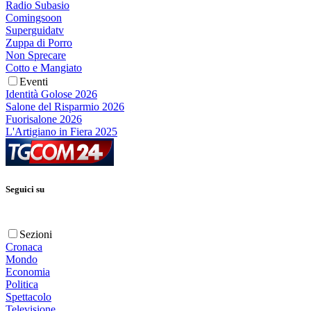
Radio Subasio
Comingsoon
Superguidatv
Zuppa di Porro
Non Sprecare
Cotto e Mangiato
Eventi
Identità Golose 2026
Salone del Risparmio 2026
Fuorisalone 2026
L'Artigiano in Fiera 2025
Seguici su
Sezioni
Cronaca
Mondo
Economia
Politica
Spettacolo
Televisione