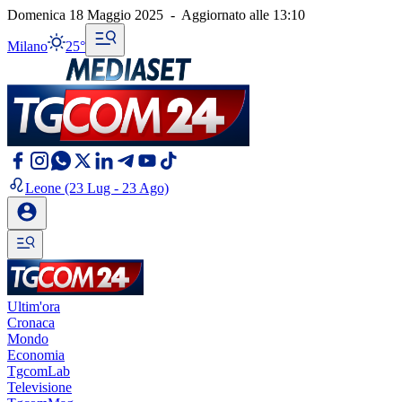
Domenica 18 Maggio 2025
-
Aggiornato alle
13:10
Milano
25°
Leone
(23 Lug - 23 Ago)
Ultim'ora
Cronaca
Mondo
Economia
TgcomLab
Televisione