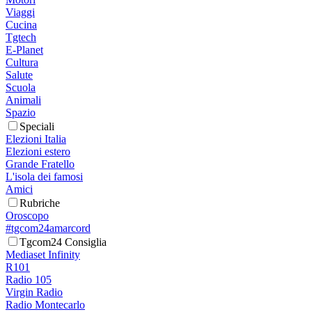
Viaggi
Cucina
Tgtech
E-Planet
Cultura
Salute
Scuola
Animali
Spazio
Speciali
Elezioni Italia
Elezioni estero
Grande Fratello
L'isola dei famosi
Amici
Rubriche
Oroscopo
#tgcom24amarcord
Tgcom24 Consiglia
Mediaset Infinity
R101
Radio 105
Virgin Radio
Radio Montecarlo