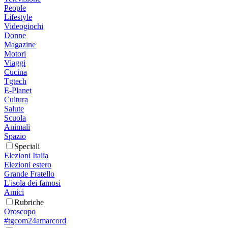
People
Lifestyle
Videogiochi
Donne
Magazine
Motori
Viaggi
Cucina
Tgtech
E-Planet
Cultura
Salute
Scuola
Animali
Spazio
Speciali
Elezioni Italia
Elezioni estero
Grande Fratello
L'isola dei famosi
Amici
Rubriche
Oroscopo
#tgcom24amarcord