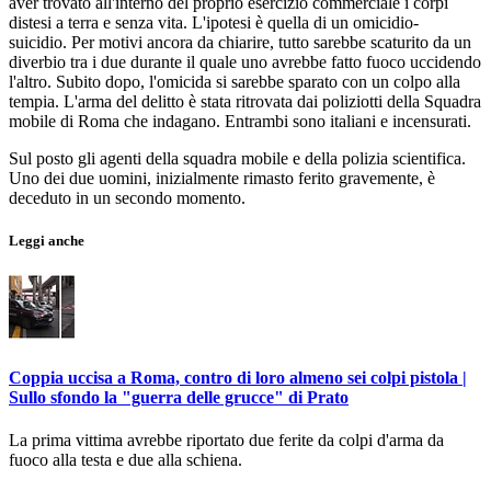
aver trovato all'interno del proprio esercizio commerciale i corpi
distesi a terra e senza vita. L'ipotesi è quella di un omicidio-
suicidio. Per motivi ancora da chiarire, tutto sarebbe scaturito da un
diverbio tra i due durante il quale uno avrebbe fatto fuoco uccidendo
l'altro. Subito dopo, l'omicida si sarebbe sparato con un colpo alla
tempia. L'arma del delitto è stata ritrovata dai poliziotti della Squadra
mobile di Roma che indagano. Entrambi sono italiani e incensurati.
Sul posto gli agenti della squadra mobile e della polizia scientifica.
Uno dei due uomini, inizialmente rimasto ferito gravemente, è
deceduto in un secondo momento.
Leggi anche
Coppia uccisa a Roma, contro di loro almeno sei colpi pistola |
Sullo sfondo la "guerra delle grucce" di Prato
La prima vittima avrebbe riportato due ferite da colpi d'arma da
fuoco alla testa e due alla schiena.