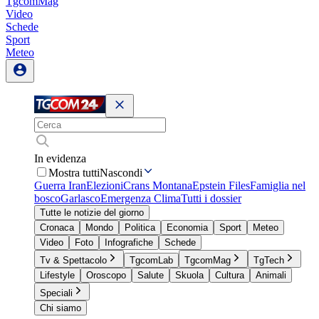
TgcomMag
Video
Schede
Sport
Meteo
In evidenza
Mostra tutti
Nascondi
Guerra Iran
Elezioni
Crans Montana
Epstein Files
Famiglia nel
bosco
Garlasco
Emergenza Clima
Tutti i dossier
Tutte le notizie del giorno
Cronaca
Mondo
Politica
Economia
Sport
Meteo
Video
Foto
Infografiche
Schede
Tv & Spettacolo
TgcomLab
TgcomMag
TgTech
Lifestyle
Oroscopo
Salute
Skuola
Cultura
Animali
Speciali
Chi siamo