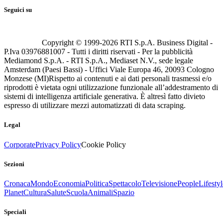
Seguici su
Copyright © 1999-
2026
RTI S.p.A. Business Digital -
P.Iva 03976881007 - Tutti i diritti riservati - Per la pubblicità
Mediamond S.p.A. - RTI S.p.A., Mediaset N.V., sede legale
Amsterdam (Paesi Bassi) - Uffici Viale Europa 46, 20093 Cologno
Monzese (MI)
Rispetto ai contenuti e ai dati personali trasmessi e/o
riprodotti è vietata ogni utilizzazione funzionale all’addestramento di
sistemi di intelligenza artificiale generativa. È altresì fatto divieto
espresso di utilizzare mezzi automatizzati di data scraping.
Legal
Corporate
Privacy Policy
Cookie Policy
Sezioni
Cronaca
Mondo
Economia
Politica
Spettacolo
Televisione
People
Lifestyl
Planet
Cultura
Salute
Scuola
Animali
Spazio
Speciali