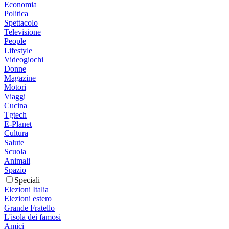
Economia
Politica
Spettacolo
Televisione
People
Lifestyle
Videogiochi
Donne
Magazine
Motori
Viaggi
Cucina
Tgtech
E-Planet
Cultura
Salute
Scuola
Animali
Spazio
Speciali
Elezioni Italia
Elezioni estero
Grande Fratello
L'isola dei famosi
Amici