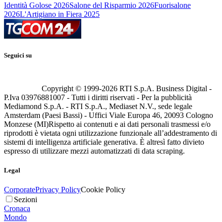
Identità Golose 2026
Salone del Risparmio 2026
Fuorisalone
2026
L'Artigiano in Fiera 2025
Seguici su
Copyright © 1999-
2026
RTI S.p.A. Business Digital -
P.Iva 03976881007 - Tutti i diritti riservati - Per la pubblicità
Mediamond S.p.A. - RTI S.p.A., Mediaset N.V., sede legale
Amsterdam (Paesi Bassi) - Uffici Viale Europa 46, 20093 Cologno
Monzese (MI)
Rispetto ai contenuti e ai dati personali trasmessi e/o
riprodotti è vietata ogni utilizzazione funzionale all’addestramento di
sistemi di intelligenza artificiale generativa. È altresì fatto divieto
espresso di utilizzare mezzi automatizzati di data scraping.
Legal
Corporate
Privacy Policy
Cookie Policy
Sezioni
Cronaca
Mondo