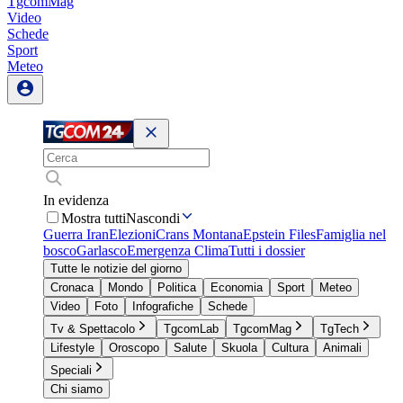
TgcomMag
Video
Schede
Sport
Meteo
In evidenza
Mostra tutti
Nascondi
Guerra Iran
Elezioni
Crans Montana
Epstein Files
Famiglia nel
bosco
Garlasco
Emergenza Clima
Tutti i dossier
Tutte le notizie del giorno
Cronaca
Mondo
Politica
Economia
Sport
Meteo
Video
Foto
Infografiche
Schede
Tv & Spettacolo
TgcomLab
TgcomMag
TgTech
Lifestyle
Oroscopo
Salute
Skuola
Cultura
Animali
Speciali
Chi siamo