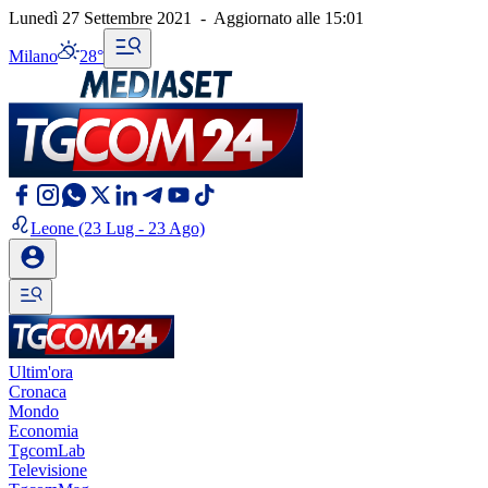
Lunedì 27 Settembre 2021
-
Aggiornato alle
15:01
Milano
28°
Leone
(23 Lug - 23 Ago)
Ultim'ora
Cronaca
Mondo
Economia
TgcomLab
Televisione