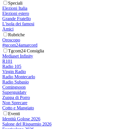
Speciali
Elezioni Italia
Elezioni estero
Grande Fratello
L'isola dei famosi
Amici
Rubriche
Oroscopo
#tgcom24amarcord
Tgcom24 Consiglia
Mediaset Infinity
R101
Radio 105
Virgin Radio
Radio Montecarlo
Radio Subasio
Comingsoon
Superguidatv
Zuppa di Porro
Non Sprecare
Cotto e Mangiato
Eventi
Identità Golose 2026
Salone del Risparmio 2026