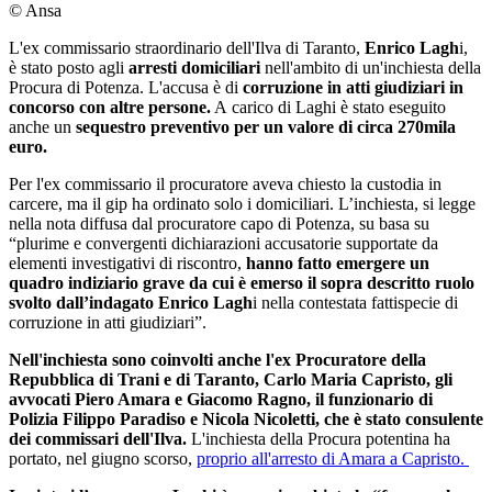
© Ansa
L'ex commissario straordinario dell'Ilva di Taranto,
Enrico Lagh
i,
è stato posto agli
arresti domiciliari
nell'ambito di un'inchiesta della
Procura di Potenza. L'accusa è di
corruzione in atti giudiziari in
concorso con altre persone.
A carico di Laghi è stato eseguito
anche un
sequestro preventivo per un valore di circa 270mila
euro.
Per l'ex commissario il procuratore aveva chiesto la custodia in
carcere, ma il gip ha ordinato solo i domiciliari. L’inchiesta, si legge
nella nota diffusa dal procuratore capo di Potenza, su basa su
“plurime e convergenti dichiarazioni accusatorie supportate da
elementi investigativi di riscontro,
hanno fatto emergere un
quadro indiziario grave da cui è emerso il sopra descritto ruolo
svolto dall’indagato Enrico Lagh
i nella contestata fattispecie di
corruzione in atti giudiziari”.
Nell'inchiesta sono coinvolti anche l'ex Procuratore della
Repubblica di Trani e di Taranto, Carlo Maria Capristo, gli
avvocati Piero Amara e Giacomo Ragno, il funzionario di
Polizia Filippo Paradiso e Nicola Nicoletti, che è stato consulente
dei commissari dell'Ilva.
L'inchiesta della Procura potentina ha
portato, nel giugno scorso,
proprio all'arresto di Amara a Capristo.