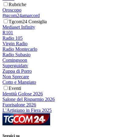
Rubriche
Oroscopo
#tgcom24amarcord
Tgcom24 Consiglia
Mediaset Infinity
R101
Radio 105
Virgin Radio
Radio Montecarlo
Radio Subasio
Comingsoon
Superguidatv
Zuppa di Porro
Non Sprecare
Cotto e Mangiato
Eventi
Identità Golose 2026
Salone del Risparmio 2026
Fuorisalone 2026
L'Artigiano in Fiera 2025
Seguici su