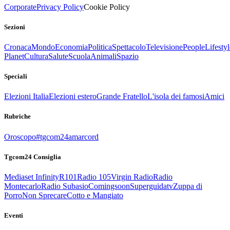
Corporate
Privacy Policy
Cookie Policy
Sezioni
Cronaca
Mondo
Economia
Politica
Spettacolo
Televisione
People
Lifestyl
Planet
Cultura
Salute
Scuola
Animali
Spazio
Speciali
Elezioni Italia
Elezioni estero
Grande Fratello
L'isola dei famosi
Amici
Rubriche
Oroscopo
#tgcom24amarcord
Tgcom24 Consiglia
Mediaset Infinity
R101
Radio 105
Virgin Radio
Radio
Montecarlo
Radio Subasio
Comingsoon
Superguidatv
Zuppa di
Porro
Non Sprecare
Cotto e Mangiato
Eventi