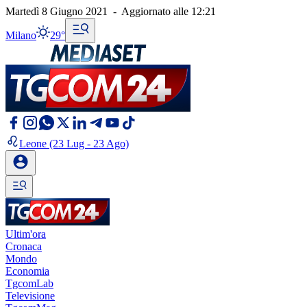
Martedì 8 Giugno 2021
-
Aggiornato alle
12:21
Milano
29°
Leone
(23 Lug - 23 Ago)
Ultim'ora
Cronaca
Mondo
Economia
TgcomLab
Televisione