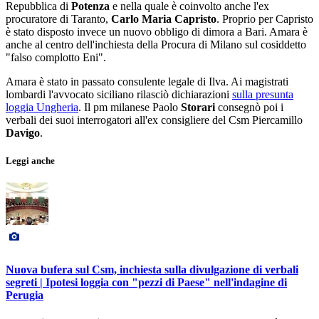
Repubblica di
Potenza
e nella quale è coinvolto anche l'ex
procuratore di Taranto,
Carlo Maria Capristo
. Proprio per Capristo
è stato disposto invece un nuovo obbligo di dimora a Bari. Amara è
anche al centro dell'inchiesta della Procura di Milano sul cosiddetto
"falso complotto Eni".
Amara è stato in passato consulente legale di Ilva. Ai magistrati
lombardi l'avvocato siciliano rilasciò dichiarazioni
sulla presunta
loggia Ungheria
. Il pm milanese Paolo
Storari
consegnò poi i
verbali dei suoi interrogatori all'ex consigliere del Csm Piercamillo
Davigo
.
Leggi anche
Nuova bufera sul Csm, inchiesta sulla divulgazione di verbali
segreti | Ipotesi loggia con "pezzi di Paese" nell'indagine di
Perugia