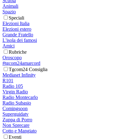
Scuola
Animali
Spazio
Speciali
Elezioni Italia
Elezioni estero
Grande Fratello
L'isola dei famosi
Amici
Rubriche
Oroscopo
#tgcom24amarcord
Tgcom24 Consiglia
Mediaset Infinity
R101
Radio 105
Virgin Radio
Radio Montecarlo
Radio Subasio
Comingsoon
Superguidatv
Zuppa di Porro
Non Sprecare
Cotto e Mangiato
Eventi