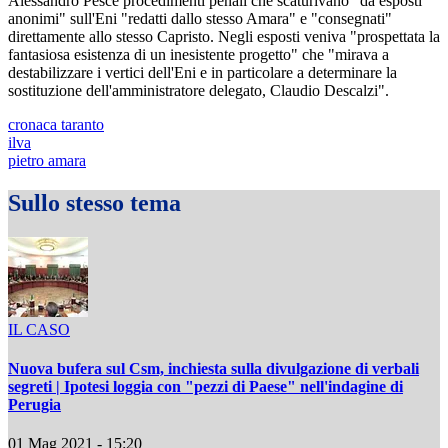
Alessandro Pesce procedimenti penali che scaturivano "da esposti
anonimi" sull'Eni "redatti dallo stesso Amara" e "consegnati"
direttamente allo stesso Capristo. Negli esposti veniva "prospettata la
fantasiosa esistenza di un inesistente progetto" che "mirava a
destabilizzare i vertici dell'Eni e in particolare a determinare la
sostituzione dell'amministratore delegato, Claudio Descalzi".
cronaca taranto
ilva
pietro amara
Sullo stesso tema
IL CASO
Nuova bufera sul Csm, inchiesta sulla divulgazione di verbali
segreti | Ipotesi loggia con "pezzi di Paese" nell'indagine di
Perugia
01 Mag 2021 - 15:20