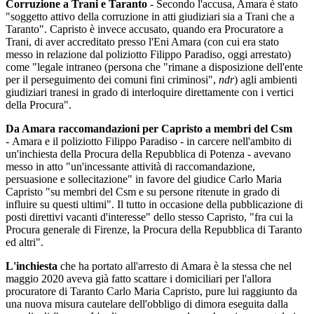
Corruzione a Trani e Taranto
- Secondo l'accusa, Amara è stato
"soggetto attivo della corruzione in atti giudiziari sia a Trani che a
Taranto". Capristo è invece accusato, quando era Procuratore a
Trani, di aver accreditato presso l'Eni Amara (con cui era stato
messo in relazione dal poliziotto Filippo Paradiso, oggi arrestato)
come "legale intraneo (persona che "rimane a disposizione dell'ente
per il perseguimento dei comuni fini criminosi",
ndr
) agli ambienti
giudiziari tranesi in grado di interloquire direttamente con i vertici
della Procura".
Da Amara raccomandazioni per Capristo a membri del Csm
- Amara e il poliziotto Filippo Paradiso - in carcere nell'ambito di
un'inchiesta della Procura della Repubblica di Potenza - avevano
messo in atto "un'incessante attività di raccomandazione,
persuasione e sollecitazione" in favore del giudice Carlo Maria
Capristo "su membri del Csm e su persone ritenute in grado di
influire su questi ultimi". Il tutto in occasione della pubblicazione di
posti direttivi vacanti d'interesse" dello stesso Capristo, "fra cui la
Procura generale di Firenze, la Procura della Repubblica di Taranto
ed altri".
L'inchiesta
che ha portato all'arresto di Amara è la stessa che nel
maggio 2020 aveva già fatto scattare i domiciliari per l'allora
procuratore di Taranto Carlo Maria Capristo, pure lui raggiunto da
una nuova misura cautelare dell'obbligo di dimora eseguita dalla