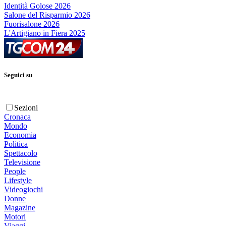
Identità Golose 2026
Salone del Risparmio 2026
Fuorisalone 2026
L'Artigiano in Fiera 2025
Seguici su
Sezioni
Cronaca
Mondo
Economia
Politica
Spettacolo
Televisione
People
Lifestyle
Videogiochi
Donne
Magazine
Motori
Viaggi