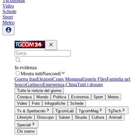
TgcomMag
Video
Schede
Sport
Meteo
In evidenza
Mostra tutti
Nascondi
Guerra Iran
Elezioni
Crans Montana
Epstein Files
Famiglia nel
bosco
Garlasco
Emergenza Clima
Tutti i dossier
Tutte le notizie del giorno
Cronaca
Mondo
Politica
Economia
Sport
Meteo
Video
Foto
Infografiche
Schede
Tv & Spettacolo
TgcomLab
TgcomMag
TgTech
Lifestyle
Oroscopo
Salute
Skuola
Cultura
Animali
Speciali
Chi siamo