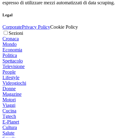
espresso di utilizzare mezzi automatizzati di data scraping.
Legal
Corporate
Privacy Policy
Cookie Policy
Sezioni
Cronaca
Mondo
Economia
Politica
Spettacolo
Televisione
People
Lifestyle
Videogiochi
Donne
Magazine
Motori
Viaggi
Cucina
Tgtech
E-Planet
Cultura
Salute