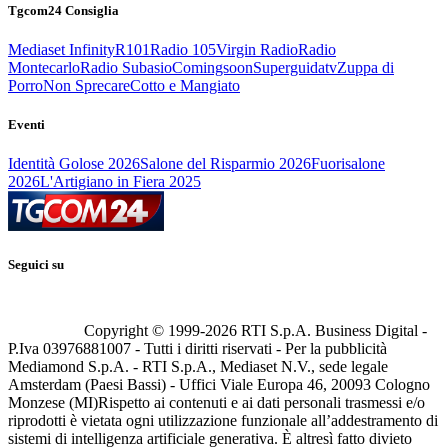
Tgcom24 Consiglia
Mediaset Infinity
R101
Radio 105
Virgin Radio
Radio
Montecarlo
Radio Subasio
Comingsoon
Superguidatv
Zuppa di
Porro
Non Sprecare
Cotto e Mangiato
Eventi
Identità Golose 2026
Salone del Risparmio 2026
Fuorisalone
2026
L'Artigiano in Fiera 2025
Seguici su
Copyright © 1999-
2026
RTI S.p.A. Business Digital -
P.Iva 03976881007 - Tutti i diritti riservati - Per la pubblicità
Mediamond S.p.A. - RTI S.p.A., Mediaset N.V., sede legale
Amsterdam (Paesi Bassi) - Uffici Viale Europa 46, 20093 Cologno
Monzese (MI)
Rispetto ai contenuti e ai dati personali trasmessi e/o
riprodotti è vietata ogni utilizzazione funzionale all’addestramento di
sistemi di intelligenza artificiale generativa. È altresì fatto divieto