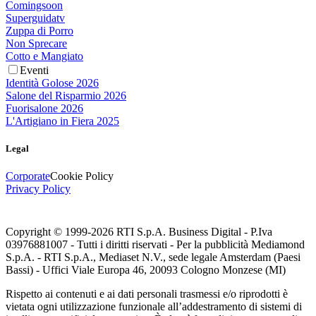
Comingsoon
Superguidatv
Zuppa di Porro
Non Sprecare
Cotto e Mangiato
Eventi
Identità Golose 2026
Salone del Risparmio 2026
Fuorisalone 2026
L'Artigiano in Fiera 2025
Legal
Corporate
Cookie Policy
Privacy Policy
Copyright © 1999-
2026
RTI S.p.A. Business Digital - P.Iva
03976881007 - Tutti i diritti riservati - Per la pubblicità Mediamond
S.p.A. - RTI S.p.A., Mediaset N.V., sede legale Amsterdam (Paesi
Bassi) - Uffici Viale Europa 46, 20093 Cologno Monzese (MI)
Rispetto ai contenuti e ai dati personali trasmessi e/o riprodotti è
vietata ogni utilizzazione funzionale all’addestramento di sistemi di