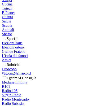
Cucina
Tgtech
E-Planet
Cultura
Salute
Scuola
Animali
Spazio
Speciali
Elezioni Italia
Elezioni estero
Grande Fratello
L'isola dei famosi
Amici
Rubriche
Oroscopo
#tgcom24amarcord
Tgcom24 Consiglia
Mediaset Infinity
R101
Radio 105
Virgin Radio
Radio Montecarlo
Radio Subasio