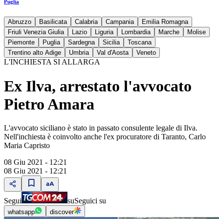
Puglia
Abruzzo
Basilicata
Calabria
Campania
Emilia Romagna
Friuli Venezia Giulia
Lazio
Liguria
Lombardia
Marche
Molise
Piemonte
Puglia
Sardegna
Sicilia
Toscana
Trentino alto Adige
Umbria
Val d'Aosta
Veneto
L'INCHIESTA SI ALLARGA
Ex Ilva, arrestato l'avvocato
Pietro Amara
L'avvocato siciliano è stato in passato consulente legale di Ilva.
Nell'inchiesta è coinvolto anche l'ex procuratore di Taranto, Carlo
Maria Capristo
08 Giu 2021 - 12:21
08 Giu 2021 - 12:21
Segui
su
Seguici su
whatsapp
discover