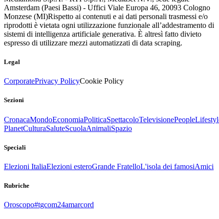
Amsterdam (Paesi Bassi) - Uffici Viale Europa 46, 20093 Cologno
Monzese (MI)
Rispetto ai contenuti e ai dati personali trasmessi e/o
riprodotti è vietata ogni utilizzazione funzionale all’addestramento di
sistemi di intelligenza artificiale generativa. È altresì fatto divieto
espresso di utilizzare mezzi automatizzati di data scraping.
Legal
Corporate
Privacy Policy
Cookie Policy
Sezioni
Cronaca
Mondo
Economia
Politica
Spettacolo
Televisione
People
Lifestyl
Planet
Cultura
Salute
Scuola
Animali
Spazio
Speciali
Elezioni Italia
Elezioni estero
Grande Fratello
L'isola dei famosi
Amici
Rubriche
Oroscopo
#tgcom24amarcord