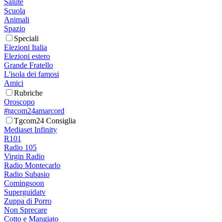
Salute
Scuola
Animali
Spazio
Speciali
Elezioni Italia
Elezioni estero
Grande Fratello
L'isola dei famosi
Amici
Rubriche
Oroscopo
#tgcom24amarcord
Tgcom24 Consiglia
Mediaset Infinity
R101
Radio 105
Virgin Radio
Radio Montecarlo
Radio Subasio
Comingsoon
Superguidatv
Zuppa di Porro
Non Sprecare
Cotto e Mangiato