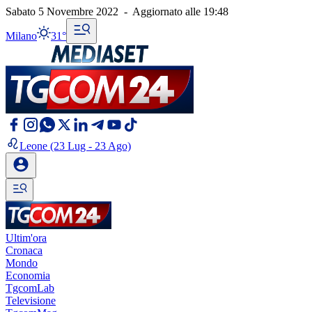
Sabato 5 Novembre 2022
-
Aggiornato alle
19:48
Milano
31°
Leone
(23 Lug - 23 Ago)
Ultim'ora
Cronaca
Mondo
Economia
TgcomLab
Televisione