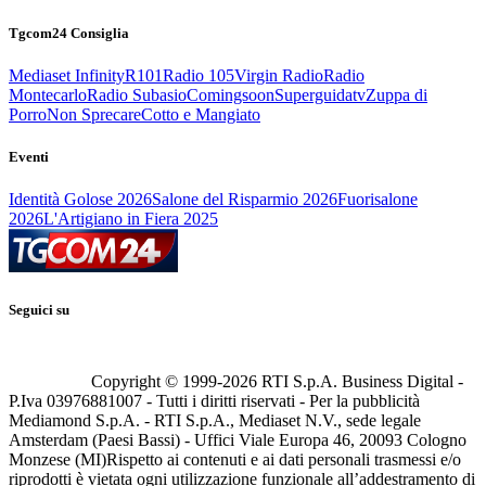
Tgcom24 Consiglia
Mediaset Infinity
R101
Radio 105
Virgin Radio
Radio
Montecarlo
Radio Subasio
Comingsoon
Superguidatv
Zuppa di
Porro
Non Sprecare
Cotto e Mangiato
Eventi
Identità Golose 2026
Salone del Risparmio 2026
Fuorisalone
2026
L'Artigiano in Fiera 2025
Seguici su
Copyright © 1999-
2026
RTI S.p.A. Business Digital -
P.Iva 03976881007 - Tutti i diritti riservati - Per la pubblicità
Mediamond S.p.A. - RTI S.p.A., Mediaset N.V., sede legale
Amsterdam (Paesi Bassi) - Uffici Viale Europa 46, 20093 Cologno
Monzese (MI)
Rispetto ai contenuti e ai dati personali trasmessi e/o
riprodotti è vietata ogni utilizzazione funzionale all’addestramento di