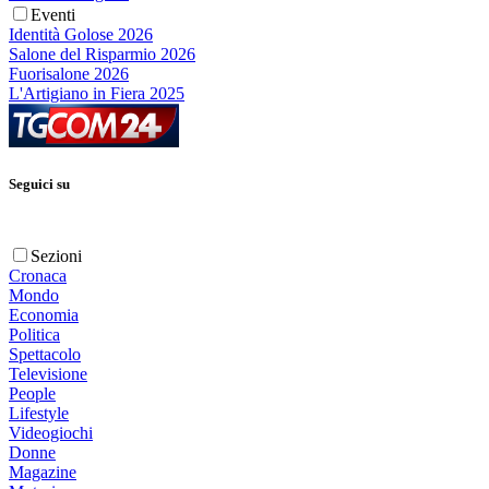
Eventi
Identità Golose 2026
Salone del Risparmio 2026
Fuorisalone 2026
L'Artigiano in Fiera 2025
Seguici su
Sezioni
Cronaca
Mondo
Economia
Politica
Spettacolo
Televisione
People
Lifestyle
Videogiochi
Donne
Magazine