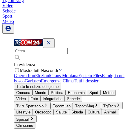
TgcomMag
Video
Schede
Sport
Meteo
In evidenza
Mostra tutti
Nascondi
Guerra Iran
Elezioni
Crans Montana
Epstein Files
Famiglia nel
bosco
Garlasco
Emergenza Clima
Tutti i dossier
Tutte le notizie del giorno
Cronaca
Mondo
Politica
Economia
Sport
Meteo
Video
Foto
Infografiche
Schede
Tv & Spettacolo
TgcomLab
TgcomMag
TgTech
Lifestyle
Oroscopo
Salute
Skuola
Cultura
Animali
Speciali
Chi siamo