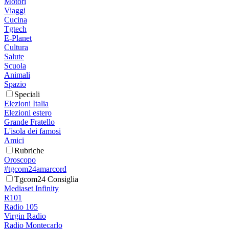
Motori
Viaggi
Cucina
Tgtech
E-Planet
Cultura
Salute
Scuola
Animali
Spazio
Speciali
Elezioni Italia
Elezioni estero
Grande Fratello
L'isola dei famosi
Amici
Rubriche
Oroscopo
#tgcom24amarcord
Tgcom24 Consiglia
Mediaset Infinity
R101
Radio 105
Virgin Radio
Radio Montecarlo