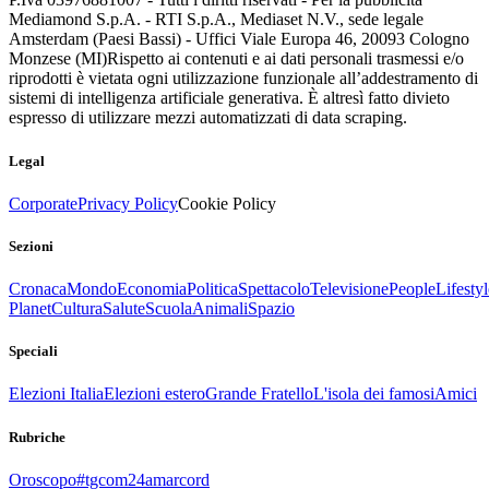
Mediamond S.p.A. - RTI S.p.A., Mediaset N.V., sede legale
Amsterdam (Paesi Bassi) - Uffici Viale Europa 46, 20093 Cologno
Monzese (MI)
Rispetto ai contenuti e ai dati personali trasmessi e/o
riprodotti è vietata ogni utilizzazione funzionale all’addestramento di
sistemi di intelligenza artificiale generativa. È altresì fatto divieto
espresso di utilizzare mezzi automatizzati di data scraping.
Legal
Corporate
Privacy Policy
Cookie Policy
Sezioni
Cronaca
Mondo
Economia
Politica
Spettacolo
Televisione
People
Lifestyl
Planet
Cultura
Salute
Scuola
Animali
Spazio
Speciali
Elezioni Italia
Elezioni estero
Grande Fratello
L'isola dei famosi
Amici
Rubriche
Oroscopo
#tgcom24amarcord