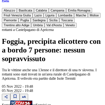
Puglia
Abruzzo
Basilicata
Calabria
Campania
Emilia Romagna
Friuli Venezia Giulia
Lazio
Liguria
Lombardia
Marche
Molise
Piemonte
Puglia
Sardegna
Sicilia
Toscana
Trentino alto Adige
Umbria
Val d'Aosta
Veneto
rottami a Castelpagano di Apricena
Foggia, precipita elicottero con
a bordo 7 persone: nessun
sopravvissuto
Tra le vittime anche una 13enne e il direttore di una tv slovena. I
rottami sono stati trovati in un'area rurale di Castelpagano di
Apricena. Il velivolo era partito dalle Isole Tremiti
05 Nov 2022 - 19:48
05 Nov 2022 - 19:48
Segui
su
Seguici su