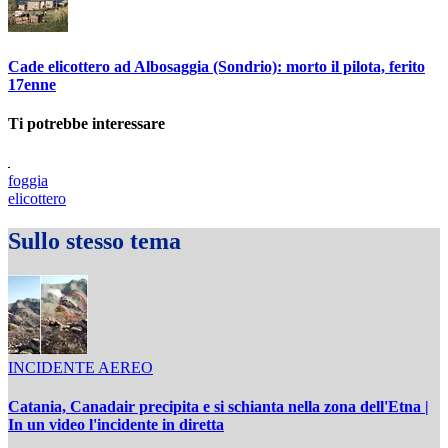
Cade elicottero ad Albosaggia (Sondrio): morto il pilota, ferito
17enne
Ti potrebbe interessare
foggia
elicottero
Sullo stesso tema
INCIDENTE AEREO
Catania, Canadair precipita e si schianta nella zona dell'Etna |
In un video l'incidente in diretta