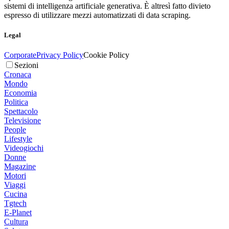
sistemi di intelligenza artificiale generativa. È altresì fatto divieto
espresso di utilizzare mezzi automatizzati di data scraping.
Legal
Corporate
Privacy Policy
Cookie Policy
Sezioni
Cronaca
Mondo
Economia
Politica
Spettacolo
Televisione
People
Lifestyle
Videogiochi
Donne
Magazine
Motori
Viaggi
Cucina
Tgtech
E-Planet
Cultura