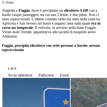
© Ansa
Tragedia a
Foggia
, dove è precipitato un
elicottero A109
con a
bordo cinque passeggeri, tra cui una 13enne, e due piloti. Non ci
sono sopravvissuti. L'ultimo contatto radio era stato nella zona tra
Apricena e San Severo sul basso Gargano: area sulla quale
era in
corso un temporale
. Il velivolo, in servizio nella tratta Foggia-
Vieste-Isole Tremiti, apparteneva alla società di trasporto aereo
Alidaunia.
Foggia, precipita elicottero con sette persone a bordo: nessun
sopravvissuto
1
di 6
Avvia slideshow
Fullscreen
Zoom