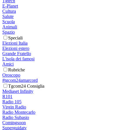
Tgtech
E-Planet
Cultura
Salute
Scuola
Animali
Spazio
Speciali
Elezioni Italia
Elezioni estero
Grande Fratello
L'isola dei famosi
Amici
Rubriche
Oroscopo
#tgcom24amarcord
Tgcom24 Consiglia
Mediaset Infinity
R101
Radio 105
Virgin Radio
Radio Montecarlo
Radio Subasio
Comingsoon
Superguidatv