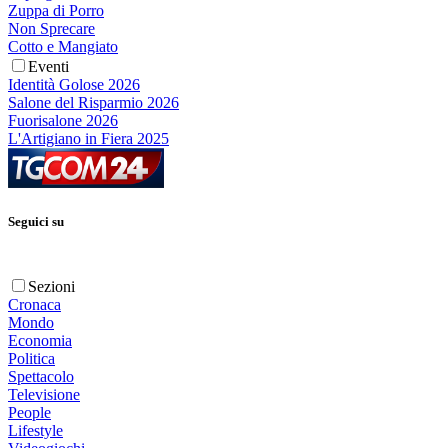
Zuppa di Porro
Non Sprecare
Cotto e Mangiato
Eventi
Identità Golose 2026
Salone del Risparmio 2026
Fuorisalone 2026
L'Artigiano in Fiera 2025
Seguici su
Sezioni
Cronaca
Mondo
Economia
Politica
Spettacolo
Televisione
People
Lifestyle