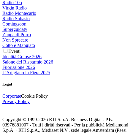
Radio 105
Virgin Radio
Radio Montecarlo
Radio Subasio
Comingsoon
Superguidatv
Zuppa di Porro
Non Sprecare
Cotto e Mangiato
Eventi
Identità Golose 2026
Salone del Risparmio 2026
Fuorisalone 2026
L'Artigiano in Fiera 2025
Legal
Corporate
Cookie Policy
Privacy Policy
Copyright © 1999-
2026
RTI S.p.A. Business Digital - P.Iva
03976881007 - Tutti i diritti riservati - Per la pubblicità Mediamond
S.p.A. - RTI S.p.A., Mediaset N.V., sede legale Amsterdam (Paesi