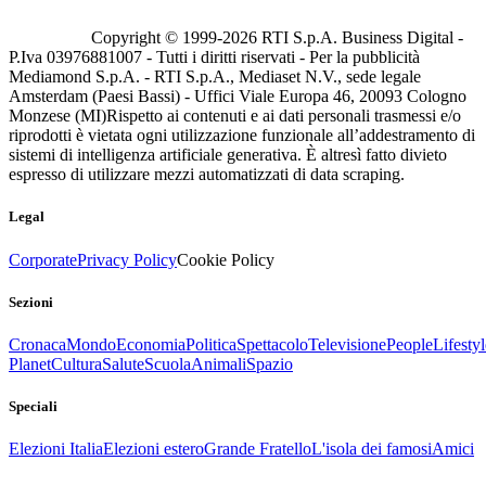
Copyright © 1999-
2026
RTI S.p.A. Business Digital -
P.Iva 03976881007 - Tutti i diritti riservati - Per la pubblicità
Mediamond S.p.A. - RTI S.p.A., Mediaset N.V., sede legale
Amsterdam (Paesi Bassi) - Uffici Viale Europa 46, 20093 Cologno
Monzese (MI)
Rispetto ai contenuti e ai dati personali trasmessi e/o
riprodotti è vietata ogni utilizzazione funzionale all’addestramento di
sistemi di intelligenza artificiale generativa. È altresì fatto divieto
espresso di utilizzare mezzi automatizzati di data scraping.
Legal
Corporate
Privacy Policy
Cookie Policy
Sezioni
Cronaca
Mondo
Economia
Politica
Spettacolo
Televisione
People
Lifestyl
Planet
Cultura
Salute
Scuola
Animali
Spazio
Speciali
Elezioni Italia
Elezioni estero
Grande Fratello
L'isola dei famosi
Amici