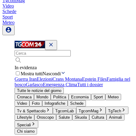
TgcomMag
Video
Schede
Sport
Meteo
In evidenza
Mostra tutti
Nascondi
Guerra Iran
Elezioni
Crans Montana
Epstein Files
Famiglia nel
bosco
Garlasco
Emergenza Clima
Tutti i dossier
Tutte le notizie del giorno
Cronaca
Mondo
Politica
Economia
Sport
Meteo
Video
Foto
Infografiche
Schede
Tv & Spettacolo
TgcomLab
TgcomMag
TgTech
Lifestyle
Oroscopo
Salute
Skuola
Cultura
Animali
Speciali
Chi siamo