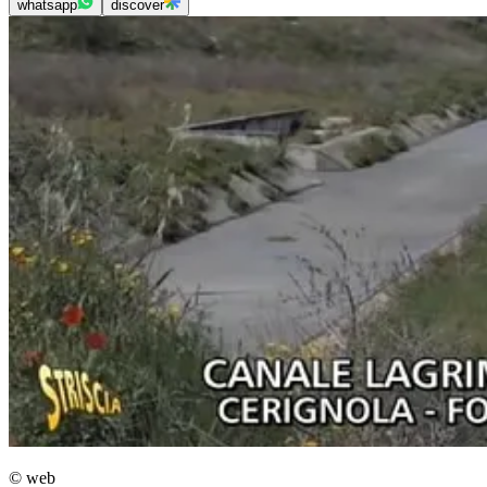
whatsapp
discover
© web