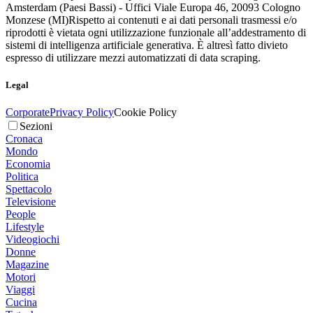
Amsterdam (Paesi Bassi) - Uffici Viale Europa 46, 20093 Cologno
Monzese (MI)
Rispetto ai contenuti e ai dati personali trasmessi e/o
riprodotti è vietata ogni utilizzazione funzionale all’addestramento di
sistemi di intelligenza artificiale generativa. È altresì fatto divieto
espresso di utilizzare mezzi automatizzati di data scraping.
Legal
Corporate
Privacy Policy
Cookie Policy
Sezioni
Cronaca
Mondo
Economia
Politica
Spettacolo
Televisione
People
Lifestyle
Videogiochi
Donne
Magazine
Motori
Viaggi
Cucina