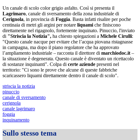
Un canale di scolo color grigio asfalto. Così si presenta il
Lagrimaro
, canale di sversamento della zona industriale di
Cerignola
, in provincia di
Foggia
. Basta infatti risalire per poche
centinaia di metri gli argini per notare
liquami
che finiscono
direttamente nel rigagnolo, fortemente inquinato. Pinuccio, l'inviato
di
"Striscia la Notizia",
ha chiesto spiegazioni a
Michele Cirulli
:
"Questo canale nacque per evitare che l’acqua piovana ristagnasse
in campagna, ma dopo il piano regolatore che ha approvato
l’ampliamento industriale – racconta il direttore di
marchiodoc.it
–
la situazione è degenerata. Questo canale è diventato un ricettacolo
di sostanze inquinanti". Colpa di
certe aziende
presenti nel
territorio: "Ci sono le prove che alcune di queste fabbriche
scaricassero liquami direttamente dentro il canale di scolo".
striscia la notizia
pinuccio
canale di sversamento
cerignola
canale lagrimaro
foggia
inquinamento
Sullo stesso tema