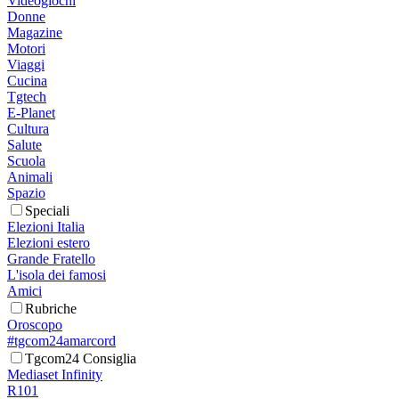
Videogiochi
Donne
Magazine
Motori
Viaggi
Cucina
Tgtech
E-Planet
Cultura
Salute
Scuola
Animali
Spazio
Speciali
Elezioni Italia
Elezioni estero
Grande Fratello
L'isola dei famosi
Amici
Rubriche
Oroscopo
#tgcom24amarcord
Tgcom24 Consiglia
Mediaset Infinity
R101