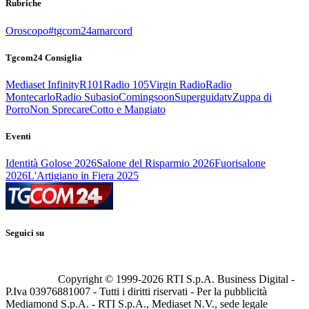
Rubriche
Oroscopo
#tgcom24amarcord
Tgcom24 Consiglia
Mediaset Infinity
R101
Radio 105
Virgin Radio
Radio
Montecarlo
Radio Subasio
Comingsoon
Superguidatv
Zuppa di
Porro
Non Sprecare
Cotto e Mangiato
Eventi
Identità Golose 2026
Salone del Risparmio 2026
Fuorisalone
2026
L'Artigiano in Fiera 2025
Seguici su
Copyright © 1999-
2026
RTI S.p.A. Business Digital -
P.Iva 03976881007 - Tutti i diritti riservati - Per la pubblicità
Mediamond S.p.A. - RTI S.p.A., Mediaset N.V., sede legale