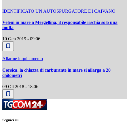
IDENTIFICATO UN AUTOSPURGATORE DI CAIVANO
Veleni in mare a Mergellina, il responsabile rischia solo una
multa
10 Gen 2019 - 09:06
Allarme inquinamento
Corsica, la chiazza di carburante in mare si allarga a 20
chilometri
09 Ott 2018 - 18:06
Seguici su