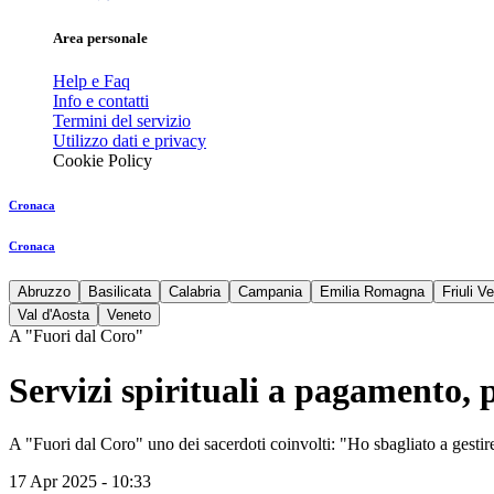
Area personale
Help e Faq
Info e contatti
Termini del servizio
Utilizzo dati e privacy
Cookie Policy
Cronaca
Cronaca
Abruzzo
Basilicata
Calabria
Campania
Emilia Romagna
Friuli V
Val d'Aosta
Veneto
A "Fuori dal Coro"
Servizi spirituali a pagamento, p
A "Fuori dal Coro" uno dei sacerdoti coinvolti: "Ho sbagliato a gestir
17 Apr 2025 - 10:33