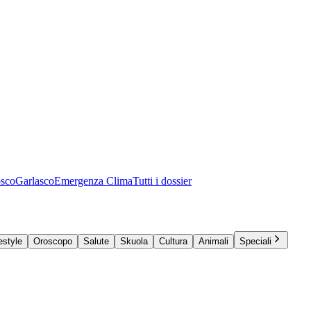
osco
Garlasco
Emergenza Clima
Tutti i dossier
estyle
Oroscopo
Salute
Skuola
Cultura
Animali
Speciali