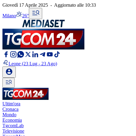
Giovedì 17 Aprile 2025
-
Aggiornato alle
10:33
Milano
26°
Leone
(23 Lug - 23 Ago)
Ultim'ora
Cronaca
Mondo
Economia
TgcomLab
Televisione