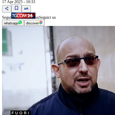
17 Apr 2025 - 10:33
Segui
su
Seguici su
whatsapp
discover