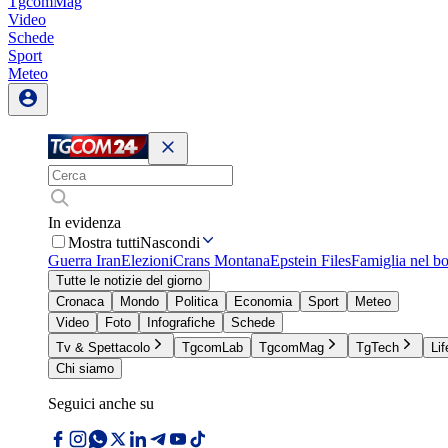
TgcomMag
Video
Schede
Sport
Meteo
In evidenza
Mostra tutti
Nascondi
Guerra Iran
Elezioni
Crans Montana
Epstein Files
Famiglia nel b
Tutte le notizie del giorno
Cronaca
Mondo
Politica
Economia
Sport
Meteo
Video
Foto
Infografiche
Schede
Tv & Spettacolo
TgcomLab
TgcomMag
TgTech
Lif
Chi siamo
Seguici anche su