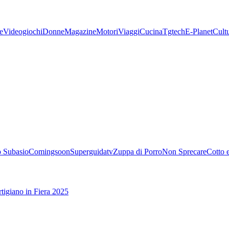
e
Videogiochi
Donne
Magazine
Motori
Viaggi
Cucina
Tgtech
E-Planet
Cult
 Subasio
Comingsoon
Superguidatv
Zuppa di Porro
Non Sprecare
Cotto 
tigiano in Fiera 2025