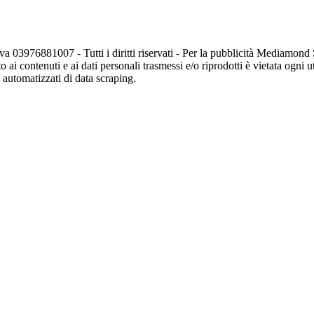
va 03976881007 - Tutti i diritti riservati - Per la pubblicità Mediamon
o ai contenuti e ai dati personali trasmessi e/o riprodotti è vietata ogni 
zi automatizzati di data scraping.