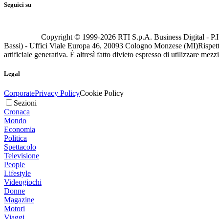
Seguici su
Copyright © 1999-
2026
RTI S.p.A. Business Digital - P.I
Bassi) - Uffici Viale Europa 46, 20093 Cologno Monzese (MI)
Rispett
artificiale generativa. È altresì fatto divieto espresso di utilizzare mez
Legal
Corporate
Privacy Policy
Cookie Policy
Sezioni
Cronaca
Mondo
Economia
Politica
Spettacolo
Televisione
People
Lifestyle
Videogiochi
Donne
Magazine
Motori
Viaggi