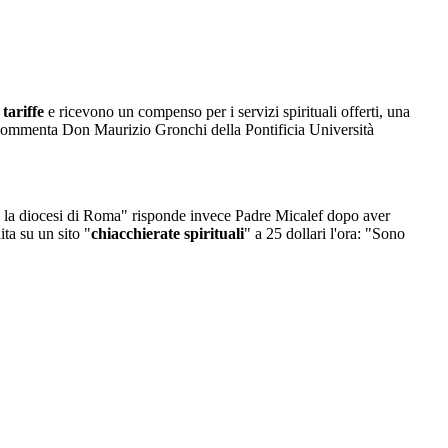
o
tariffe
e ricevono un compenso per i servizi spirituali offerti, una
 commenta Don Maurizio Gronchi della Pontificia Università
ice la diocesi di Roma" risponde invece Padre Micalef dopo aver
ta su un sito "
chiacchierate spirituali
" a 25 dollari l'ora: "Sono