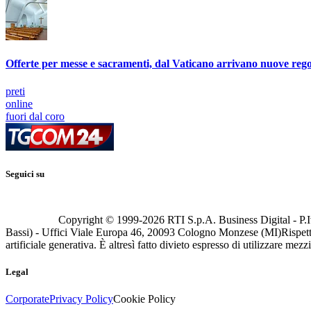
Offerte per messe e sacramenti, dal Vaticano arrivano nuove re
preti
online
fuori dal coro
Seguici su
Copyright © 1999-
2026
RTI S.p.A. Business Digital - P.I
Bassi) - Uffici Viale Europa 46, 20093 Cologno Monzese (MI)
Rispett
artificiale generativa. È altresì fatto divieto espresso di utilizzare mez
Legal
Corporate
Privacy Policy
Cookie Policy