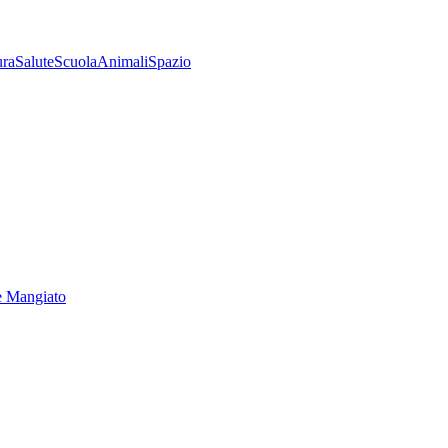
ura
Salute
Scuola
Animali
Spazio
e Mangiato