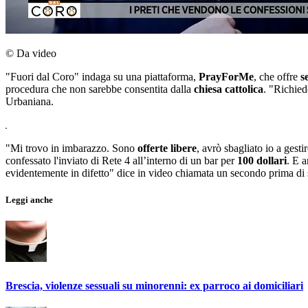
© Da video
"Fuori dal Coro" indaga su una piattaforma,
PrayForMe
, che offre
s
procedura che non sarebbe consentita dalla
chiesa cattolica
. "Richied
Urbaniana.
"Mi trovo in imbarazzo. Sono
offerte libere
, avrò sbagliato io a ges
confessato l'inviato di Rete 4 all’interno di un bar per
100 dollari
. E 
evidentemente in difetto" dice in video chiamata un secondo prima di 
Leggi anche
Brescia, violenze sessuali su minorenni: ex parroco ai domiciliari