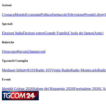
Sezioni
Cronaca
Mondo
Economia
Politica
Spettacolo
Televisione
People
Lifestyl
Speciali
Elezioni Italia
Elezioni estero
Grande Fratello
L'isola dei famosi
Amici
Rubriche
Oroscopo
#tgcom24amarcord
Tgcom24 Consiglia
Mediaset Infinity
R101
Radio 105
Virgin Radio
Radio Montecarlo
Radio
Eventi
Identità Golose 2026
Salone del Risparmio 2026
Fuorisalone 2026
L'Ar