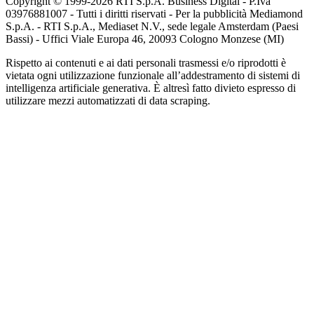
Copyright © 1999-
2026
RTI S.p.A. Business Digital - P.Iva
03976881007 - Tutti i diritti riservati - Per la pubblicità Mediamond
S.p.A. - RTI S.p.A., Mediaset N.V., sede legale Amsterdam (Paesi
Bassi) - Uffici Viale Europa 46, 20093 Cologno Monzese (MI)
Rispetto ai contenuti e ai dati personali trasmessi e/o riprodotti è
vietata ogni utilizzazione funzionale all’addestramento di sistemi di
intelligenza artificiale generativa. È altresì fatto divieto espresso di
utilizzare mezzi automatizzati di data scraping.