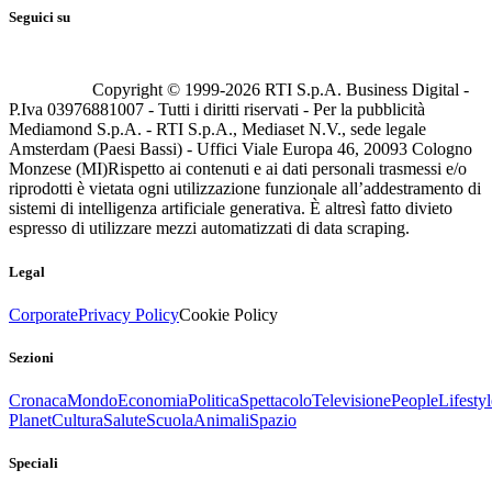
Seguici su
Copyright © 1999-
2026
RTI S.p.A. Business Digital -
P.Iva 03976881007 - Tutti i diritti riservati - Per la pubblicità
Mediamond S.p.A. - RTI S.p.A., Mediaset N.V., sede legale
Amsterdam (Paesi Bassi) - Uffici Viale Europa 46, 20093 Cologno
Monzese (MI)
Rispetto ai contenuti e ai dati personali trasmessi e/o
riprodotti è vietata ogni utilizzazione funzionale all’addestramento di
sistemi di intelligenza artificiale generativa. È altresì fatto divieto
espresso di utilizzare mezzi automatizzati di data scraping.
Legal
Corporate
Privacy Policy
Cookie Policy
Sezioni
Cronaca
Mondo
Economia
Politica
Spettacolo
Televisione
People
Lifestyl
Planet
Cultura
Salute
Scuola
Animali
Spazio
Speciali