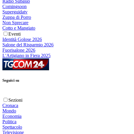
Radio Subasio
Comingsoon
Superguidatv
Zuppa di Porro
Non Sprecare
Cotto e Mangiato
Eventi
Identità Golose 2026
Salone del Risparmio 2026
Fuorisalone 2026
L'Artigiano in Fiera 2025
Seguici su
Sezioni
Cronaca
Mondo
Economia
Politica
Spettacolo
Televisione