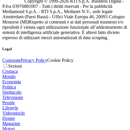
Copyright © 1999-
2026
RTI S.p.A. Business Digital -
P.Iva 03976881007 - Tutti i diritti riservati - Per la pubblicità
Mediamond S.p.A. - RTI S.p.A., Mediaset N.V., sede legale
Amsterdam (Paesi Bassi) - Uffici Viale Europa 46, 20093 Cologno
Monzese (MI)
Rispetto ai contenuti e ai dati personali trasmessi e/o
riprodotti è vietata ogni utilizzazione funzionale all’addestramento di
sistemi di intelligenza artificiale generativa. È altresì fatto divieto
espresso di utilizzare mezzi automatizzati di data scraping.
Legal
Corporate
Privacy Policy
Cookie Policy
Sezioni
Cronaca
Mondo
Economia
Politica
Spettacolo
Televisione
People
Lifestyle
Videogiochi
Donne
Magazine
Motori