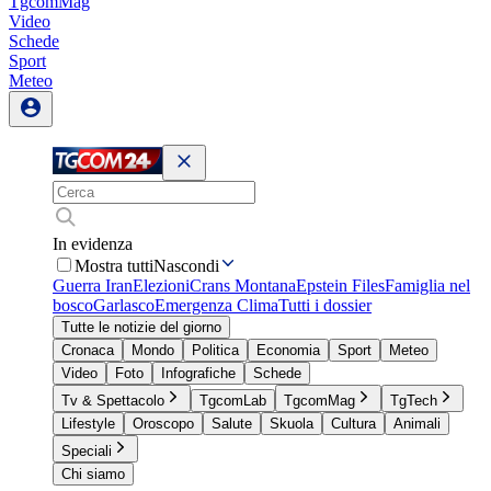
TgcomMag
Video
Schede
Sport
Meteo
In evidenza
Mostra tutti
Nascondi
Guerra Iran
Elezioni
Crans Montana
Epstein Files
Famiglia nel
bosco
Garlasco
Emergenza Clima
Tutti i dossier
Tutte le notizie del giorno
Cronaca
Mondo
Politica
Economia
Sport
Meteo
Video
Foto
Infografiche
Schede
Tv & Spettacolo
TgcomLab
TgcomMag
TgTech
Lifestyle
Oroscopo
Salute
Skuola
Cultura
Animali
Speciali
Chi siamo