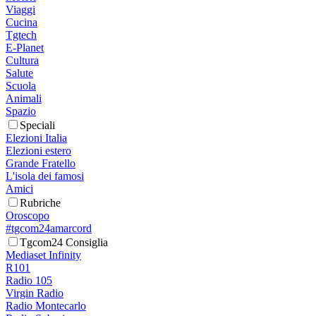
Viaggi
Cucina
Tgtech
E-Planet
Cultura
Salute
Scuola
Animali
Spazio
Speciali
Elezioni Italia
Elezioni estero
Grande Fratello
L'isola dei famosi
Amici
Rubriche
Oroscopo
#tgcom24amarcord
Tgcom24 Consiglia
Mediaset Infinity
R101
Radio 105
Virgin Radio
Radio Montecarlo