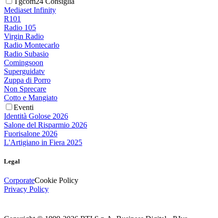
Tgcom24 Consiglia
Mediaset Infinity
R101
Radio 105
Virgin Radio
Radio Montecarlo
Radio Subasio
Comingsoon
Superguidatv
Zuppa di Porro
Non Sprecare
Cotto e Mangiato
Eventi
Identità Golose 2026
Salone del Risparmio 2026
Fuorisalone 2026
L'Artigiano in Fiera 2025
Legal
Corporate
Cookie Policy
Privacy Policy