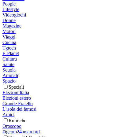
People
Lifestyle
Videogiochi
Donne
Magazine
Motori
Viaggi
Cucina
Tgtech
E-Planet
Cultura
Salute
Scuola
Animali
Spazio
Speciali
Elezioni Italia
Elezioni estero
Grande Fratello
L'isola dei famosi
Amici
Rubriche
Oroscopo
#tgcom24amarcord