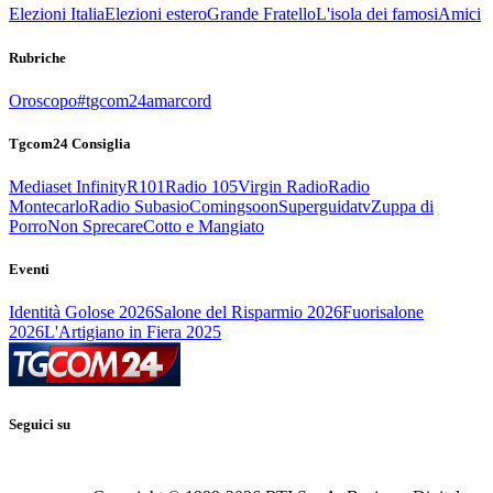
Elezioni Italia
Elezioni estero
Grande Fratello
L'isola dei famosi
Amici
Rubriche
Oroscopo
#tgcom24amarcord
Tgcom24 Consiglia
Mediaset Infinity
R101
Radio 105
Virgin Radio
Radio
Montecarlo
Radio Subasio
Comingsoon
Superguidatv
Zuppa di
Porro
Non Sprecare
Cotto e Mangiato
Eventi
Identità Golose 2026
Salone del Risparmio 2026
Fuorisalone
2026
L'Artigiano in Fiera 2025
Seguici su