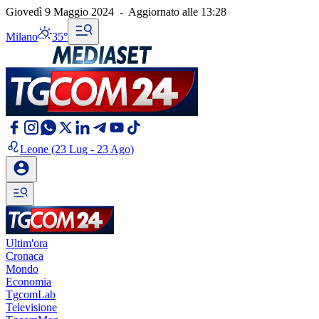
Giovedì 9 Maggio 2024
-
Aggiornato alle
13:28
Milano
35°
Leone
(23 Lug - 23 Ago)
Ultim'ora
Cronaca
Mondo
Economia
TgcomLab
Televisione