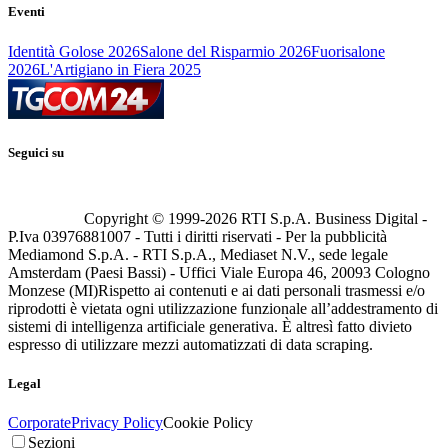
Eventi
Identità Golose 2026
Salone del Risparmio 2026
Fuorisalone
2026
L'Artigiano in Fiera 2025
Seguici su
Copyright © 1999-
2026
RTI S.p.A. Business Digital -
P.Iva 03976881007 - Tutti i diritti riservati - Per la pubblicità
Mediamond S.p.A. - RTI S.p.A., Mediaset N.V., sede legale
Amsterdam (Paesi Bassi) - Uffici Viale Europa 46, 20093 Cologno
Monzese (MI)
Rispetto ai contenuti e ai dati personali trasmessi e/o
riprodotti è vietata ogni utilizzazione funzionale all’addestramento di
sistemi di intelligenza artificiale generativa. È altresì fatto divieto
espresso di utilizzare mezzi automatizzati di data scraping.
Legal
Corporate
Privacy Policy
Cookie Policy
Sezioni