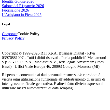
Identità Golose 2026
Salone del Risparmio 2026
Fuorisalone 2026
L'Artigiano in Fiera 2025
Legal
Corporate
Cookie Policy
Privacy Policy
Copyright © 1999-
2026
RTI S.p.A. Business Digital - P.Iva
03976881007 - Tutti i diritti riservati - Per la pubblicità Mediamond
S.p.A. - RTI S.p.A., Mediaset N.V., sede legale Amsterdam (Paesi
Bassi) - Uffici Viale Europa 46, 20093 Cologno Monzese (MI)
Rispetto ai contenuti e ai dati personali trasmessi e/o riprodotti è
vietata ogni utilizzazione funzionale all’addestramento di sistemi di
intelligenza artificiale generativa. È altresì fatto divieto espresso di
utilizzare mezzi automatizzati di data scraping.