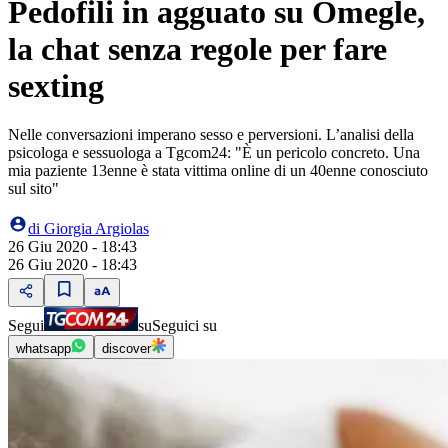
Pedofili in agguato su Omegle,
la chat senza regole per fare
sexting
Nelle conversazioni imperano sesso e perversioni. L’analisi della
psicologa e sessuologa a Tgcom24: "È un pericolo concreto. Una
mia paziente 13enne è stata vittima online di un 40enne conosciuto
sul sito"
di
Giorgia Argiolas
26 Giu 2020 - 18:43
26 Giu 2020 - 18:43
Segui
su
Seguici su
whatsapp
discover