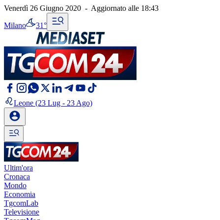
Venerdì 26 Giugno 2020
-
Aggiornato alle
18:43
Milano
31°
Leone
(23 Lug - 23 Ago)
Ultim'ora
Cronaca
Mondo
Economia
TgcomLab
Televisione