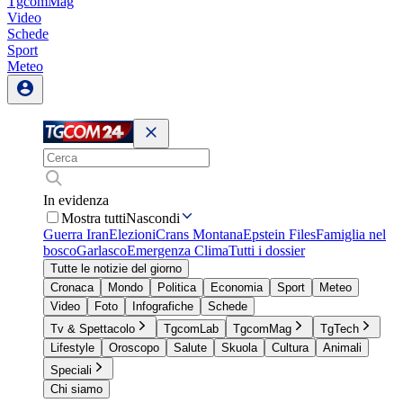
TgcomMag
Video
Schede
Sport
Meteo
In evidenza
Mostra tutti
Nascondi
Guerra Iran
Elezioni
Crans Montana
Epstein Files
Famiglia nel
bosco
Garlasco
Emergenza Clima
Tutti i dossier
Tutte le notizie del giorno
Cronaca
Mondo
Politica
Economia
Sport
Meteo
Video
Foto
Infografiche
Schede
Tv & Spettacolo
TgcomLab
TgcomMag
TgTech
Lifestyle
Oroscopo
Salute
Skuola
Cultura
Animali
Speciali
Chi siamo