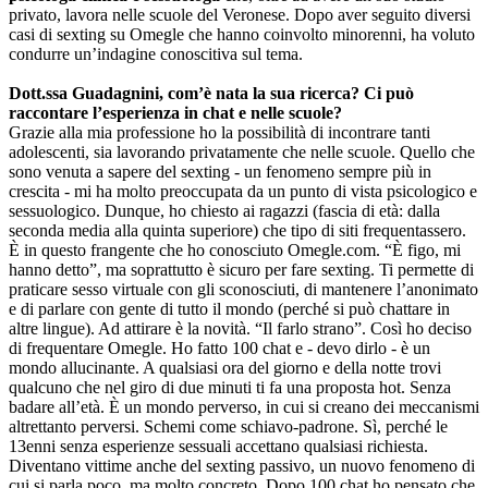
privato, lavora nelle scuole del Veronese. Dopo aver seguito diversi
casi di sexting su Omegle che hanno coinvolto minorenni, ha voluto
condurre un’indagine conoscitiva sul tema.
Dott.ssa Guadagnini, com’è nata la sua ricerca? Ci può
raccontare l’esperienza in chat e nelle scuole?
Grazie alla mia professione ho la possibilità di incontrare tanti
adolescenti, sia lavorando privatamente che nelle scuole. Quello che
sono venuta a sapere del sexting - un fenomeno sempre più in
crescita - mi ha molto preoccupata da un punto di vista psicologico e
sessuologico. Dunque, ho chiesto ai ragazzi (fascia di età: dalla
seconda media alla quinta superiore) che tipo di siti frequentassero.
È in questo frangente che ho conosciuto Omegle.com. “È figo, mi
hanno detto”, ma soprattutto è sicuro per fare sexting. Ti permette di
praticare sesso virtuale con gli sconosciuti, di mantenere l’anonimato
e di parlare con gente di tutto il mondo (perché si può chattare in
altre lingue). Ad attirare è la novità. “Il farlo strano”. Così ho deciso
di frequentare Omegle. Ho fatto 100 chat e - devo dirlo - è un
mondo allucinante. A qualsiasi ora del giorno e della notte trovi
qualcuno che nel giro di due minuti ti fa una proposta hot. Senza
badare all’età. È un mondo perverso, in cui si creano dei meccanismi
altrettanto perversi. Schemi come schiavo-padrone. Sì, perché le
13enni senza esperienze sessuali accettano qualsiasi richiesta.
Diventano vittime anche del sexting passivo, un nuovo fenomeno di
cui si parla poco, ma molto concreto. Dopo 100 chat ho pensato che