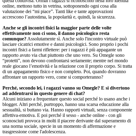
quella condivisa. Ormai i ragazzi si riconoscono nella loro identità
online, mettono tutto in vetrina, sottoponendo ogni cosa alla
valutazione dei “mi piace”. Tanti like e tante approvazioni
accrescono l’autostima, la popolarità e, quindi, la sicurezza.
Anche se gli incontri fisici la maggior parte delle volte
effettivamente non ci sono, il danno psicologico resta
comunque?
Assolutamente sì. Anche solo l'incontro virtuale può
lasciare cicatrici emotive e danni psicologici. Sono proprio i pochi
incontri fisici a farmi riflettere: per i ragazzi è più appagante un
rapporto avuto via chat piuttosto che uno vero. Su Omegle sono
“protetti”, non devono confrontarsi seriamente; mentre nel mondo
reale giocano l’emotività e la relazione con il proprio corpo. Si tratta
di un appagamento fisico e non completo. Poi, quando dovranno
affrontare un rapporto vero, come si comporteranno?
Perché, secondo lei, i ragazzi vanno su Omegle? E si divertono
ad addentrarsi in questo genere di chat?
Alcuni iniziano a frequentare questo social perché lo usano anche i
blogger. Altri perché, purtroppo, hanno una scarsa educazione alla
sessualità, si buttano via. Hanno rapporti virtuali, senza componente
affettiva-emotiva. E poi perché il sesso - anche online - con gli
sconosciuti provoca in molti il piacere derivante dal superamento di
una norma sociale, specie in un momento di affermazione e
trasgressione come l'adolescenza.