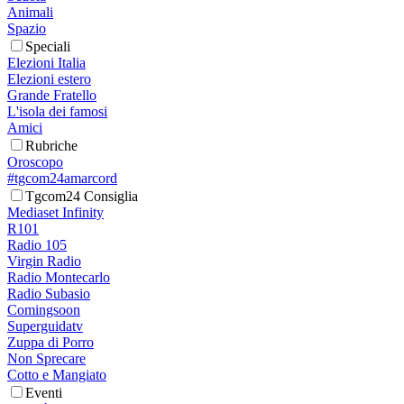
Animali
Spazio
Speciali
Elezioni Italia
Elezioni estero
Grande Fratello
L'isola dei famosi
Amici
Rubriche
Oroscopo
#tgcom24amarcord
Tgcom24 Consiglia
Mediaset Infinity
R101
Radio 105
Virgin Radio
Radio Montecarlo
Radio Subasio
Comingsoon
Superguidatv
Zuppa di Porro
Non Sprecare
Cotto e Mangiato
Eventi