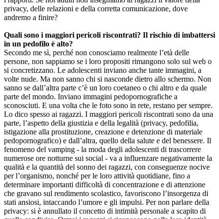
privacy, delle relazioni e della corretta comunicazione, dove
andremo a finire?
Quali sono i maggiori pericoli riscontrati? Il rischio di imbattersi
in un pedofilo è alto?
Secondo me sì, perché non conosciamo realmente l’età delle
persone, non sappiamo se i loro propositi rimangono solo sul web o
si concretizzano. Le adolescenti inviano anche tante immagini, a
volte nude. Ma non sanno chi si nasconde dietro allo schermo. Non
sanno se dall’altra parte c’è un loro coetaneo o chi altro e da quale
parte del mondo. Inviano immagini pedopornografiche a
sconosciuti. E una volta che le foto sono in rete, restano per sempre.
Lo dico spesso ai ragazzi. I maggiori pericoli riscontrati sono da una
parte, l’aspetto della giustizia e della legalità (privacy, pedofilia,
istigazione alla prostituzione, creazione e detenzione di materiale
pedopornografico) e dall’altra, quello della salute e del benessere. Il
fenomeno del vamping - la moda degli adolescenti di trascorrere
numerose ore notturne sui social - va a influenzare negativamente la
qualità e la quantità del sonno dei ragazzi, con conseguenze nocive
per l’organismo, nonché per le loro attività quotidiane, fino a
determinare importanti difficoltà di concentrazione e di attenzione
che gravano sul rendimento scolastico, favoriscono l’insorgenza di
stati ansiosi, intaccando l’umore e gli impulsi. Per non parlare della
privacy: si è annullato il concetto di intimità personale a scapito di