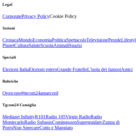
Legal
Corporate
Privacy Policy
Cookie Policy
Sezioni
Cronaca
Mondo
Economia
Politica
Spettacolo
Televisione
People
Lifestyl
Planet
Cultura
Salute
Scuola
Animali
Spazio
Speciali
Elezioni Italia
Elezioni estero
Grande Fratello
L'isola dei famosi
Amici
Rubriche
Oroscopo
#tgcom24amarcord
Tgcom24 Consiglia
Mediaset Infinity
R101
Radio 105
Virgin Radio
Radio
Montecarlo
Radio Subasio
Comingsoon
Superguidatv
Zuppa di
Porro
Non Sprecare
Cotto e Mangiato