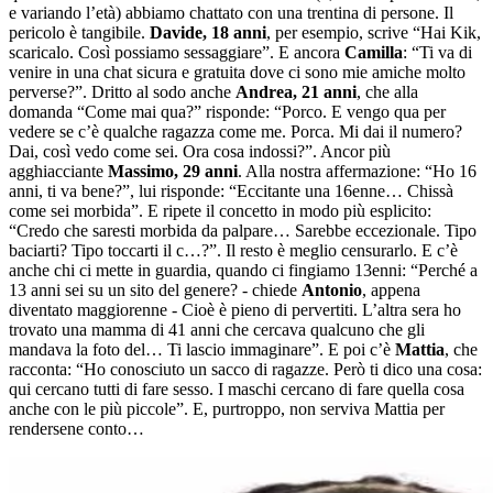
e variando l’età) abbiamo chattato con una trentina di persone. Il
pericolo è tangibile.
Davide, 18 anni
, per esempio, scrive “Hai Kik,
scaricalo. Così possiamo sessaggiare”. E ancora
Camilla
: “Ti va di
venire in una chat sicura e gratuita dove ci sono mie amiche molto
perverse?”. Dritto al sodo anche
Andrea, 21 anni
, che alla
domanda “Come mai qua?” risponde: “Porco. E vengo qua per
vedere se c’è qualche ragazza come me. Porca. Mi dai il numero?
Dai, così vedo come sei. Ora cosa indossi?”. Ancor più
agghiacciante
Massimo, 29 anni
. Alla nostra affermazione: “Ho 16
anni, ti va bene?”, lui risponde: “Eccitante una 16enne… Chissà
come sei morbida”. E ripete il concetto in modo più esplicito:
“Credo che saresti morbida da palpare… Sarebbe eccezionale. Tipo
baciarti? Tipo toccarti il c…?”. Il resto è meglio censurarlo. E c’è
anche chi ci mette in guardia, quando ci fingiamo 13enni: “Perché a
13 anni sei su un sito del genere? - chiede
Antonio
, appena
diventato maggiorenne - Cioè è pieno di pervertiti. L’altra sera ho
trovato una mamma di 41 anni che cercava qualcuno che gli
mandava la foto del… Ti lascio immaginare”. E poi c’è
Mattia
, che
racconta: “Ho conosciuto un sacco di ragazze. Però ti dico una cosa:
qui cercano tutti di fare sesso. I maschi cercano di fare quella cosa
anche con le più piccole”. E, purtroppo, non serviva Mattia per
rendersene conto…