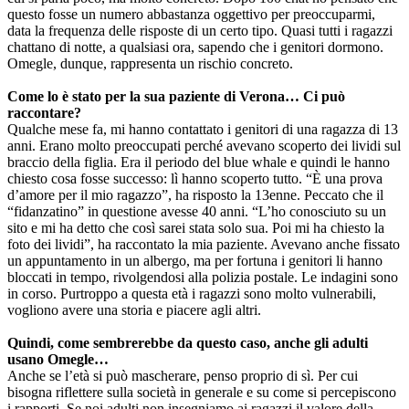
questo fosse un numero abbastanza oggettivo per preoccuparmi,
data la frequenza delle risposte di un certo tipo. Quasi tutti i ragazzi
chattano di notte, a qualsiasi ora, sapendo che i genitori dormono.
Omegle, dunque, rappresenta un rischio concreto.
Come lo è stato per la sua paziente di Verona… Ci può
raccontare?
Qualche mese fa, mi hanno contattato i genitori di una ragazza di 13
anni. Erano molto preoccupati perché avevano scoperto dei lividi sul
braccio della figlia. Era il periodo del blue whale e quindi le hanno
chiesto cosa fosse successo: lì hanno scoperto tutto. “È una prova
d’amore per il mio ragazzo”, ha risposto la 13enne. Peccato che il
“fidanzatino” in questione avesse 40 anni. “L’ho conosciuto su un
sito e mi ha detto che così sarei stata solo sua. Poi mi ha chiesto la
foto dei lividi”, ha raccontato la mia paziente. Avevano anche fissato
un appuntamento in un albergo, ma per fortuna i genitori li hanno
bloccati in tempo, rivolgendosi alla polizia postale. Le indagini sono
in corso. Purtroppo a questa età i ragazzi sono molto vulnerabili,
vogliono avere una storia e piacere agli altri.
Quindi, come sembrerebbe da questo caso, anche gli adulti
usano Omegle…
Anche se l’età si può mascherare, penso proprio di sì. Per cui
bisogna riflettere sulla società in generale e su come si percepiscono
i rapporti. Se noi adulti non insegniamo ai ragazzi il valore della