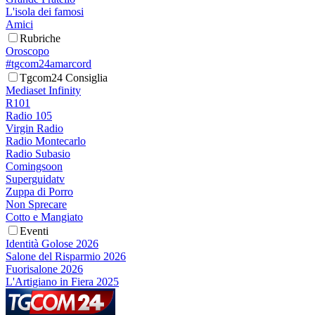
L'isola dei famosi
Amici
Rubriche
Oroscopo
#tgcom24amarcord
Tgcom24 Consiglia
Mediaset Infinity
R101
Radio 105
Virgin Radio
Radio Montecarlo
Radio Subasio
Comingsoon
Superguidatv
Zuppa di Porro
Non Sprecare
Cotto e Mangiato
Eventi
Identità Golose 2026
Salone del Risparmio 2026
Fuorisalone 2026
L'Artigiano in Fiera 2025