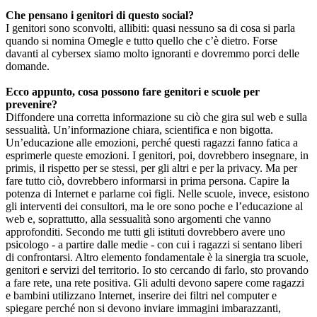
Che pensano i genitori di questo social?
I genitori sono sconvolti, allibiti: quasi nessuno sa di cosa si parla
quando si nomina Omegle e tutto quello che c’è dietro. Forse
davanti al cybersex siamo molto ignoranti e dovremmo porci delle
domande.
Ecco appunto, cosa possono fare genitori e scuole per
prevenire?
Diffondere una corretta informazione su ciò che gira sul web e sulla
sessualità. Un’informazione chiara, scientifica e non bigotta.
Un’educazione alle emozioni, perché questi ragazzi fanno fatica a
esprimerle queste emozioni. I genitori, poi, dovrebbero insegnare, in
primis, il rispetto per se stessi, per gli altri e per la privacy. Ma per
fare tutto ciò, dovrebbero informarsi in prima persona. Capire la
potenza di Internet e parlarne coi figli. Nelle scuole, invece, esistono
gli interventi dei consultori, ma le ore sono poche e l’educazione al
web e, soprattutto, alla sessualità sono argomenti che vanno
approfonditi. Secondo me tutti gli istituti dovrebbero avere uno
psicologo - a partire dalle medie - con cui i ragazzi si sentano liberi
di confrontarsi. Altro elemento fondamentale è la sinergia tra scuole,
genitori e servizi del territorio. Io sto cercando di farlo, sto provando
a fare rete, una rete positiva. Gli adulti devono sapere come ragazzi
e bambini utilizzano Internet, inserire dei filtri nel computer e
spiegare perché non si devono inviare immagini imbarazzanti,