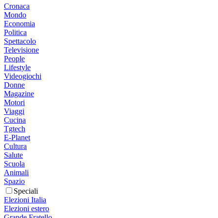
Cronaca
Mondo
Economia
Politica
Spettacolo
Televisione
People
Lifestyle
Videogiochi
Donne
Magazine
Motori
Viaggi
Cucina
Tgtech
E-Planet
Cultura
Salute
Scuola
Animali
Spazio
Speciali
Elezioni Italia
Elezioni estero
Grande Fratello