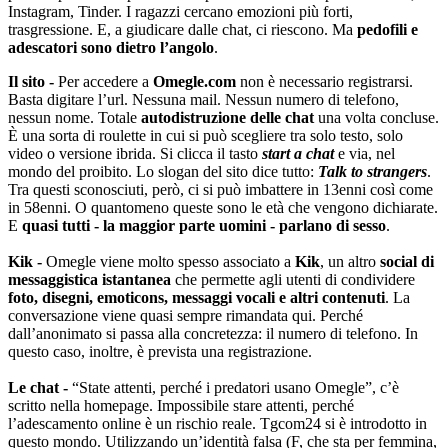
Instagram, Tinder. I ragazzi cercano emozioni più forti,
trasgressione. E, a giudicare dalle chat, ci riescono. Ma
pedofili e
adescatori sono dietro l’angolo
.
Il sito -
Per accedere a
Omegle.com
non è necessario registrarsi.
Basta digitare l’url. Nessuna mail. Nessun numero di telefono,
nessun nome. Totale
autodistruzione delle chat
una volta concluse.
È una sorta di roulette in cui si può scegliere tra solo testo, solo
video o versione ibrida. Si clicca il tasto
start a chat
e via, nel
mondo del proibito. Lo slogan del sito dice tutto:
Talk to strangers
.
Tra questi sconosciuti, però, ci si può imbattere in 13enni così come
in 58enni. O quantomeno queste sono le età che vengono dichiarate.
E
quasi tutti - la maggior parte uomini - parlano di sesso
.
Kik -
Omegle viene molto spesso associato a
Kik
, un altro
social di
messaggistica istantanea
che permette agli utenti di condividere
foto, disegni, emoticons, messaggi vocali e altri contenuti
. La
conversazione viene quasi sempre rimandata qui. Perché
dall’anonimato si passa alla concretezza: il numero di telefono. In
questo caso, inoltre, è prevista una registrazione.
Le chat -
“State attenti, perché i predatori usano Omegle”, c’è
scritto nella homepage. Impossibile stare attenti, perché
l’adescamento online è un rischio reale. Tgcom24 si è introdotto in
questo mondo. Utilizzando un’identità falsa (F, che sta per femmina,