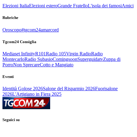
Elezioni Italia
Elezioni estero
Grande Fratello
L'isola dei famosi
Amici
Rubriche
Oroscopo
#tgcom24amarcord
Tgcom24 Consiglia
Mediaset Infinity
R101
Radio 105
Virgin Radio
Radio
Montecarlo
Radio Subasio
Comingsoon
Superguidatv
Zuppa di
Porro
Non Sprecare
Cotto e Mangiato
Eventi
Identità Golose 2026
Salone del Risparmio 2026
Fuorisalone
2026
L'Artigiano in Fiera 2025
Seguici su