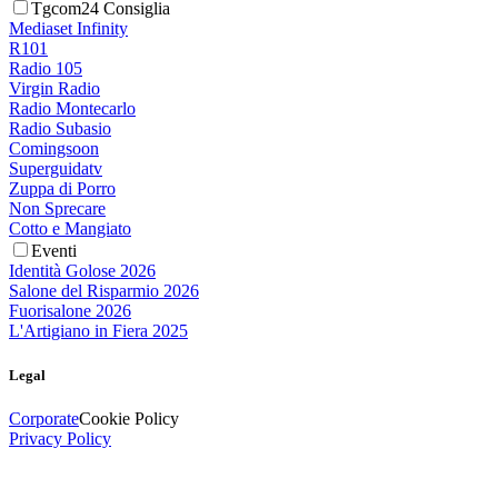
Tgcom24 Consiglia
Mediaset Infinity
R101
Radio 105
Virgin Radio
Radio Montecarlo
Radio Subasio
Comingsoon
Superguidatv
Zuppa di Porro
Non Sprecare
Cotto e Mangiato
Eventi
Identità Golose 2026
Salone del Risparmio 2026
Fuorisalone 2026
L'Artigiano in Fiera 2025
Legal
Corporate
Cookie Policy
Privacy Policy