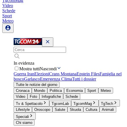
TgcomMag
Video
Schede
Sport
Meteo
In evidenza
Mostra tutti
Nascondi
Guerra Iran
Elezioni
Crans Montana
Epstein Files
Famiglia nel
bosco
Garlasco
Emergenza Clima
Tutti i dossier
Tutte le notizie del giorno
Cronaca
Mondo
Politica
Economia
Sport
Meteo
Video
Foto
Infografiche
Schede
Tv & Spettacolo
TgcomLab
TgcomMag
TgTech
Lifestyle
Oroscopo
Salute
Skuola
Cultura
Animali
Speciali
Chi siamo