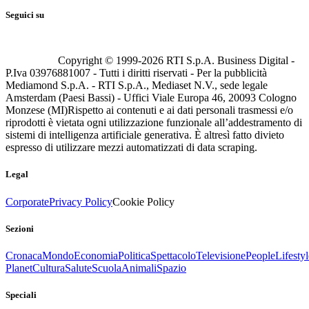
Seguici su
Copyright © 1999-
2026
RTI S.p.A. Business Digital -
P.Iva 03976881007 - Tutti i diritti riservati - Per la pubblicità
Mediamond S.p.A. - RTI S.p.A., Mediaset N.V., sede legale
Amsterdam (Paesi Bassi) - Uffici Viale Europa 46, 20093 Cologno
Monzese (MI)
Rispetto ai contenuti e ai dati personali trasmessi e/o
riprodotti è vietata ogni utilizzazione funzionale all’addestramento di
sistemi di intelligenza artificiale generativa. È altresì fatto divieto
espresso di utilizzare mezzi automatizzati di data scraping.
Legal
Corporate
Privacy Policy
Cookie Policy
Sezioni
Cronaca
Mondo
Economia
Politica
Spettacolo
Televisione
People
Lifestyl
Planet
Cultura
Salute
Scuola
Animali
Spazio
Speciali