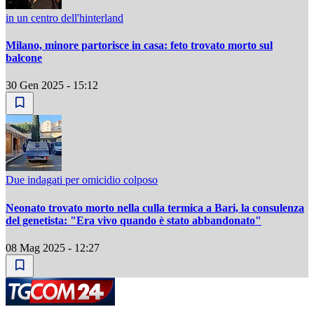
in un centro dell'hinterland
Milano, minore partorisce in casa: feto trovato morto sul
balcone
30 Gen 2025 - 15:12
Due indagati per omicidio colposo
Neonato trovato morto nella culla termica a Bari, la consulenza
del genetista: "Era vivo quando è stato abbandonato"
08 Mag 2025 - 12:27