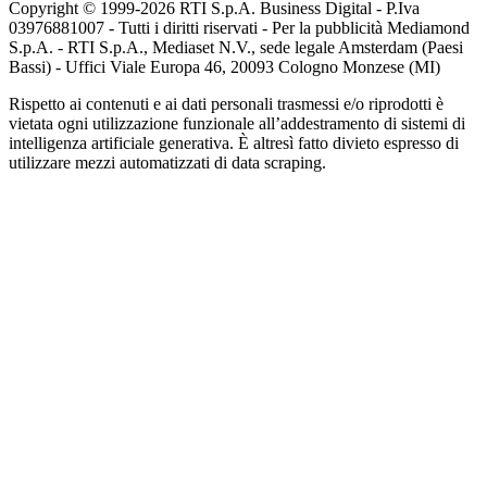
Copyright © 1999-
2026
RTI S.p.A. Business Digital - P.Iva
03976881007 - Tutti i diritti riservati - Per la pubblicità Mediamond
S.p.A. - RTI S.p.A., Mediaset N.V., sede legale Amsterdam (Paesi
Bassi) - Uffici Viale Europa 46, 20093 Cologno Monzese (MI)
Rispetto ai contenuti e ai dati personali trasmessi e/o riprodotti è
vietata ogni utilizzazione funzionale all’addestramento di sistemi di
intelligenza artificiale generativa. È altresì fatto divieto espresso di
utilizzare mezzi automatizzati di data scraping.