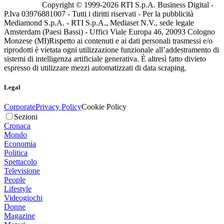
Copyright © 1999-
2026
RTI S.p.A. Business Digital -
P.Iva 03976881007 - Tutti i diritti riservati - Per la pubblicità
Mediamond S.p.A. - RTI S.p.A., Mediaset N.V., sede legale
Amsterdam (Paesi Bassi) - Uffici Viale Europa 46, 20093 Cologno
Monzese (MI)
Rispetto ai contenuti e ai dati personali trasmessi e/o
riprodotti è vietata ogni utilizzazione funzionale all’addestramento di
sistemi di intelligenza artificiale generativa. È altresì fatto divieto
espresso di utilizzare mezzi automatizzati di data scraping.
Legal
Corporate
Privacy Policy
Cookie Policy
Sezioni
Cronaca
Mondo
Economia
Politica
Spettacolo
Televisione
People
Lifestyle
Videogiochi
Donne
Magazine