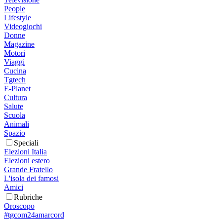
People
Lifestyle
Videogiochi
Donne
Magazine
Motori
Viaggi
Cucina
Tgtech
E-Planet
Cultura
Salute
Scuola
Animali
Spazio
Speciali
Elezioni Italia
Elezioni estero
Grande Fratello
L'isola dei famosi
Amici
Rubriche
Oroscopo
#tgcom24amarcord