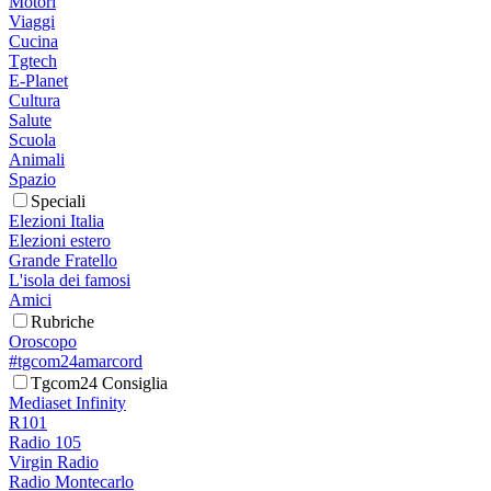
Motori
Viaggi
Cucina
Tgtech
E-Planet
Cultura
Salute
Scuola
Animali
Spazio
Speciali
Elezioni Italia
Elezioni estero
Grande Fratello
L'isola dei famosi
Amici
Rubriche
Oroscopo
#tgcom24amarcord
Tgcom24 Consiglia
Mediaset Infinity
R101
Radio 105
Virgin Radio
Radio Montecarlo