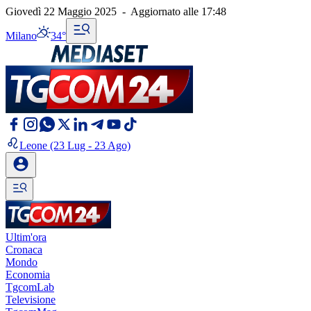
Giovedì 22 Maggio 2025
-
Aggiornato alle
17:48
Milano
34°
Leone
(23 Lug - 23 Ago)
Ultim'ora
Cronaca
Mondo
Economia
TgcomLab
Televisione