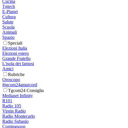
Cucina
Tgtech
E-Planet
Cultura
Salute
Scuola
Animali
Spazio
Speciali
Elezioni Italia
Elezioni estero
Grande Fratello
L'isola dei famosi
Amici
Rubriche
Oroscopo
#tgcom24amarcord
Tgcom24 Consiglia
Mediaset Infinity
R101
Radio 105
Virgin Radio
Radio Montecarlo
Radio Subasio
Comingsoon