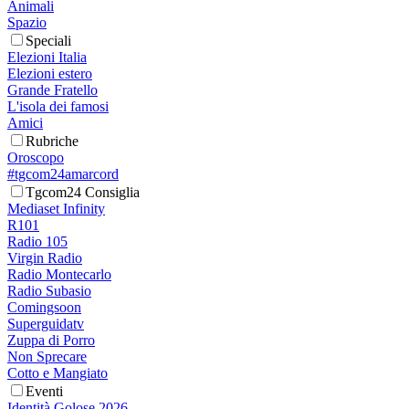
Animali
Spazio
Speciali
Elezioni Italia
Elezioni estero
Grande Fratello
L'isola dei famosi
Amici
Rubriche
Oroscopo
#tgcom24amarcord
Tgcom24 Consiglia
Mediaset Infinity
R101
Radio 105
Virgin Radio
Radio Montecarlo
Radio Subasio
Comingsoon
Superguidatv
Zuppa di Porro
Non Sprecare
Cotto e Mangiato
Eventi
Identità Golose 2026