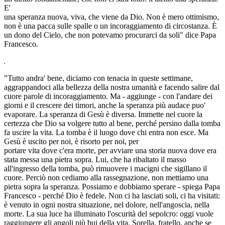
E'
una speranza nuova, viva, che viene da Dio. Non è mero ottimismo,
non è una pacca sulle spalle o un incoraggiamento di circostanza. È
un dono del Cielo, che non potevamo procurarci da soli" dice Papa
Francesco.
"Tutto andra' bene, diciamo con tenacia in queste settimane,
aggrappandoci alla bellezza della nostra umanità e facendo salire dal
cuore parole di incoraggiamento. Ma - aggiunge - con l'andare dei
giorni e il crescere dei timori, anche la speranza più audace puo'
evaporare. La speranza di Gesù è diversa. Immette nel cuore la
certezza che Dio sa volgere tutto al bene, perché persino dalla tomba
fa uscire la vita. La tomba è il luogo dove chi entra non esce. Ma
Gesù è uscito per noi, è risorto per noi, per
portare vita dove c'era morte, per avviare una storia nuova dove era
stata messa una pietra sopra. Lui, che ha ribaltato il masso
all'ingresso della tomba, può rimuovere i macigni che sigillano il
cuore. Perciò non cediamo alla rassegnazione, non mettiamo una
pietra sopra la speranza. Possiamo e dobbiamo sperare - spiega Papa
Francesco - perché Dio è fedele. Non ci ha lasciati soli, ci ha visitati:
è venuto in ogni nostra situazione, nel dolore, nell'angoscia, nella
morte. La sua luce ha illuminato l'oscurità del sepolcro: oggi vuole
raggiungere gli angoli più bui della vita. Sorella, fratello, anche se