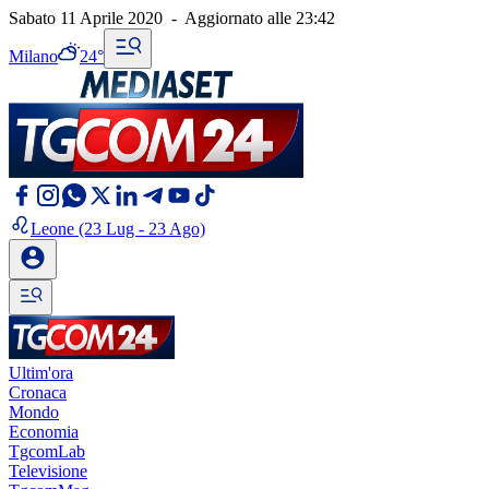
Sabato 11 Aprile 2020
-
Aggiornato alle
23:42
Milano
24°
Leone
(23 Lug - 23 Ago)
Ultim'ora
Cronaca
Mondo
Economia
TgcomLab
Televisione