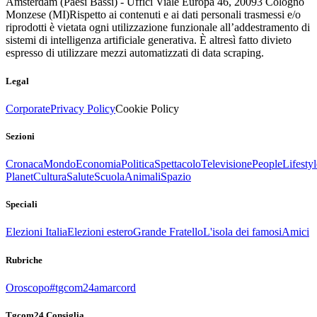
Amsterdam (Paesi Bassi) - Uffici Viale Europa 46, 20093 Cologno
Monzese (MI)
Rispetto ai contenuti e ai dati personali trasmessi e/o
riprodotti è vietata ogni utilizzazione funzionale all’addestramento di
sistemi di intelligenza artificiale generativa. È altresì fatto divieto
espresso di utilizzare mezzi automatizzati di data scraping.
Legal
Corporate
Privacy Policy
Cookie Policy
Sezioni
Cronaca
Mondo
Economia
Politica
Spettacolo
Televisione
People
Lifestyl
Planet
Cultura
Salute
Scuola
Animali
Spazio
Speciali
Elezioni Italia
Elezioni estero
Grande Fratello
L'isola dei famosi
Amici
Rubriche
Oroscopo
#tgcom24amarcord
Tgcom24 Consiglia