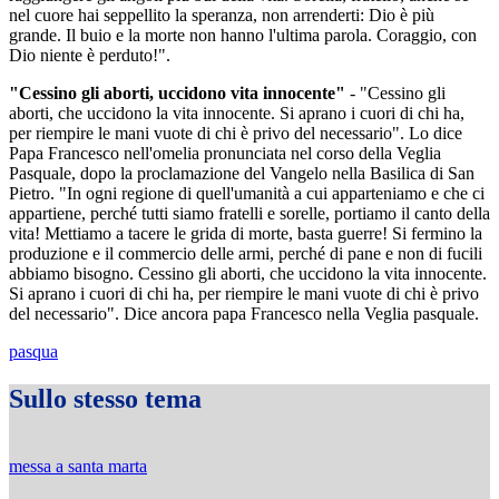
nel cuore hai seppellito la speranza, non arrenderti: Dio è più
grande. Il buio e la morte non hanno l'ultima parola. Coraggio, con
Dio niente è perduto!".
"Cessino gli aborti, uccidono vita innocente"
- "Cessino gli
aborti, che uccidono la vita innocente. Si aprano i cuori di chi ha,
per riempire le mani vuote di chi è privo del necessario". Lo dice
Papa Francesco nell'omelia pronunciata nel corso della Veglia
Pasquale, dopo la proclamazione del Vangelo nella Basilica di San
Pietro. "In ogni regione di quell'umanità a cui apparteniamo e che ci
appartiene, perché tutti siamo fratelli e sorelle, portiamo il canto della
vita! Mettiamo a tacere le grida di morte, basta guerre! Si fermino la
produzione e il commercio delle armi, perché di pane e non di fucili
abbiamo bisogno. Cessino gli aborti, che uccidono la vita innocente.
Si aprano i cuori di chi ha, per riempire le mani vuote di chi è privo
del necessario". Dice ancora papa Francesco nella Veglia pasquale.
pasqua
Sullo stesso tema
messa a santa marta