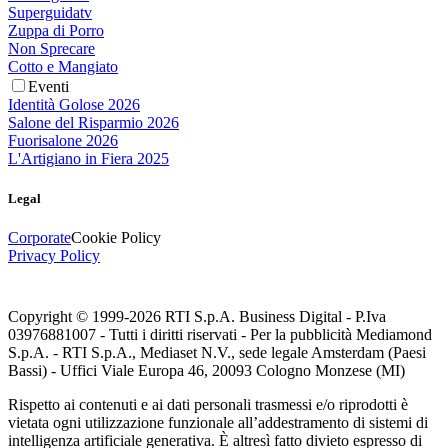
Superguidatv
Zuppa di Porro
Non Sprecare
Cotto e Mangiato
Eventi
Identità Golose 2026
Salone del Risparmio 2026
Fuorisalone 2026
L'Artigiano in Fiera 2025
Legal
Corporate
Cookie Policy
Privacy Policy
Copyright © 1999-
2026
RTI S.p.A. Business Digital - P.Iva
03976881007 - Tutti i diritti riservati - Per la pubblicità Mediamond
S.p.A. - RTI S.p.A., Mediaset N.V., sede legale Amsterdam (Paesi
Bassi) - Uffici Viale Europa 46, 20093 Cologno Monzese (MI)
Rispetto ai contenuti e ai dati personali trasmessi e/o riprodotti è
vietata ogni utilizzazione funzionale all’addestramento di sistemi di
intelligenza artificiale generativa. È altresì fatto divieto espresso di