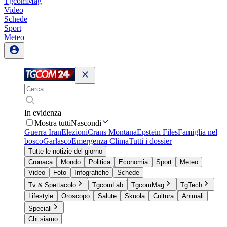
TgcomMag
Video
Schede
Sport
Meteo
In evidenza
Mostra tutti
Nascondi
Guerra Iran
Elezioni
Crans Montana
Epstein Files
Famiglia nel
bosco
Garlasco
Emergenza Clima
Tutti i dossier
Tutte le notizie del giorno
Cronaca
Mondo
Politica
Economia
Sport
Meteo
Video
Foto
Infografiche
Schede
Tv & Spettacolo
TgcomLab
TgcomMag
TgTech
Lifestyle
Oroscopo
Salute
Skuola
Cultura
Animali
Speciali
Chi siamo