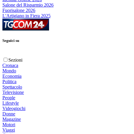
Salone del Risparmio 2026
Fuorisalone 2026
L'Artigiano in Fiera 2025
Seguici su
Sezioni
Cronaca
Mondo
Economia
Politica
Spettacolo
Televisione
People
Lifestyle
Videogiochi
Donne
Magazine
Motori
Viaggi