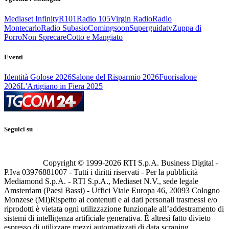
Mediaset Infinity
R101
Radio 105
Virgin Radio
Radio
Montecarlo
Radio Subasio
Comingsoon
Superguidatv
Zuppa di
Porro
Non Sprecare
Cotto e Mangiato
Eventi
Identità Golose 2026
Salone del Risparmio 2026
Fuorisalone
2026
L'Artigiano in Fiera 2025
Seguici su
Copyright © 1999-
2026
RTI S.p.A. Business Digital -
P.Iva 03976881007 - Tutti i diritti riservati - Per la pubblicità
Mediamond S.p.A. - RTI S.p.A., Mediaset N.V., sede legale
Amsterdam (Paesi Bassi) - Uffici Viale Europa 46, 20093 Cologno
Monzese (MI)
Rispetto ai contenuti e ai dati personali trasmessi e/o
riprodotti è vietata ogni utilizzazione funzionale all’addestramento di
sistemi di intelligenza artificiale generativa. È altresì fatto divieto
espresso di utilizzare mezzi automatizzati di data scraping.