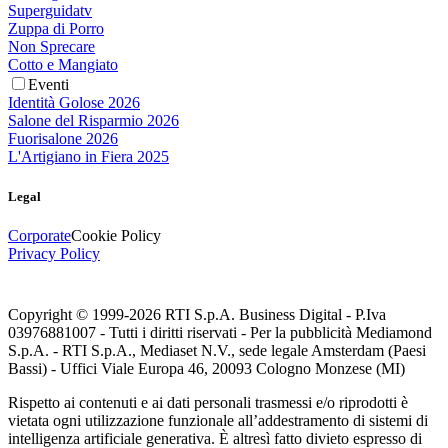
Superguidatv
Zuppa di Porro
Non Sprecare
Cotto e Mangiato
Eventi
Identità Golose 2026
Salone del Risparmio 2026
Fuorisalone 2026
L'Artigiano in Fiera 2025
Legal
Corporate
Cookie Policy
Privacy Policy
Copyright © 1999-
2026
RTI S.p.A. Business Digital - P.Iva
03976881007 - Tutti i diritti riservati - Per la pubblicità Mediamond
S.p.A. - RTI S.p.A., Mediaset N.V., sede legale Amsterdam (Paesi
Bassi) - Uffici Viale Europa 46, 20093 Cologno Monzese (MI)
Rispetto ai contenuti e ai dati personali trasmessi e/o riprodotti è
vietata ogni utilizzazione funzionale all’addestramento di sistemi di
intelligenza artificiale generativa. È altresì fatto divieto espresso di