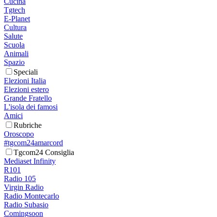
Cucina
Tgtech
E-Planet
Cultura
Salute
Scuola
Animali
Spazio
Speciali
Elezioni Italia
Elezioni estero
Grande Fratello
L'isola dei famosi
Amici
Rubriche
Oroscopo
#tgcom24amarcord
Tgcom24 Consiglia
Mediaset Infinity
R101
Radio 105
Virgin Radio
Radio Montecarlo
Radio Subasio
Comingsoon