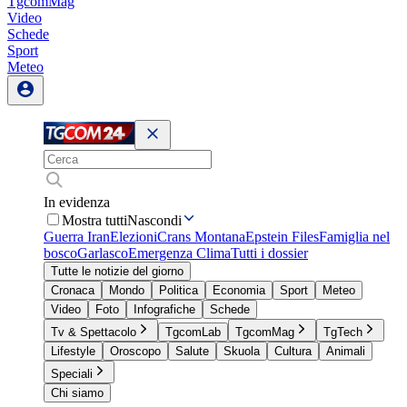
TgcomMag
Video
Schede
Sport
Meteo
In evidenza
Mostra tutti
Nascondi
Guerra Iran
Elezioni
Crans Montana
Epstein Files
Famiglia nel
bosco
Garlasco
Emergenza Clima
Tutti i dossier
Tutte le notizie del giorno
Cronaca
Mondo
Politica
Economia
Sport
Meteo
Video
Foto
Infografiche
Schede
Tv & Spettacolo
TgcomLab
TgcomMag
TgTech
Lifestyle
Oroscopo
Salute
Skuola
Cultura
Animali
Speciali
Chi siamo