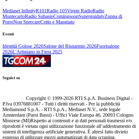
Mediaset Infinity
R101
Radio 105
Virgin Radio
Radio
Montecarlo
Radio Subasio
Comingsoon
Superguidatv
Zuppa di
Porro
Non Sprecare
Cotto e Mangiato
Eventi
Identità Golose 2026
Salone del Risparmio 2026
Fuorisalone
2026
L'Artigiano in Fiera 2025
Seguici su
Copyright © 1999-
2026
RTI S.p.A. Business Digital -
P.Iva 03976881007 - Tutti i diritti riservati - Per la pubblicità
Mediamond S.p.A. - RTI S.p.A., Mediaset N.V., sede legale
Amsterdam (Paesi Bassi) - Uffici Viale Europa 46, 20093 Cologno
Monzese (MI)
Rispetto ai contenuti e ai dati personali trasmessi e/o
riprodotti è vietata ogni utilizzazione funzionale all’addestramento di
sistemi di intelligenza artificiale generativa. È altresì fatto divieto
espresso di utilizzare mezzi automatizzati di data scraping.