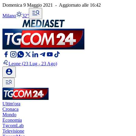
Domenica 9 Maggio 2021
-
Aggiornato alle
16:42
Milano
32°
Leone
(23 Lug - 23 Ago)
Ultim'ora
Cronaca
Mondo
Economia
TgcomLab
Televisione