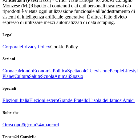
Amsterdam (Paesi Bassi) - Uffici Viale Europa 46, 20093 Cologno
Monzese (MI)
Rispetto ai contenuti e ai dati personali trasmessi e/o
riprodotti è vietata ogni utilizzazione funzionale all’addestramento di
sistemi di intelligenza artificiale generativa. È altresì fatto divieto
espresso di utilizzare mezzi automatizzati di data scraping.
Legal
Corporate
Privacy Policy
Cookie Policy
Sezioni
Cronaca
Mondo
Economia
Politica
Spettacolo
Televisione
People
Lifestyl
Planet
Cultura
Salute
Scuola
Animali
Spazio
Speciali
Elezioni Italia
Elezioni estero
Grande Fratello
L'isola dei famosi
Amici
Rubriche
Oroscopo
#tgcom24amarcord
Tgcom24 Consiglia