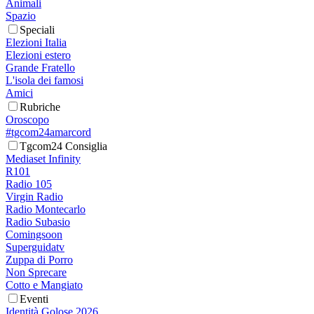
Animali
Spazio
Speciali
Elezioni Italia
Elezioni estero
Grande Fratello
L'isola dei famosi
Amici
Rubriche
Oroscopo
#tgcom24amarcord
Tgcom24 Consiglia
Mediaset Infinity
R101
Radio 105
Virgin Radio
Radio Montecarlo
Radio Subasio
Comingsoon
Superguidatv
Zuppa di Porro
Non Sprecare
Cotto e Mangiato
Eventi
Identità Golose 2026