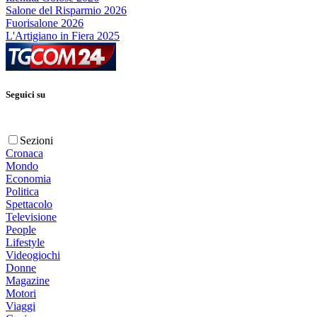
Salone del Risparmio 2026
Fuorisalone 2026
L'Artigiano in Fiera 2025
Seguici su
Sezioni
Cronaca
Mondo
Economia
Politica
Spettacolo
Televisione
People
Lifestyle
Videogiochi
Donne
Magazine
Motori
Viaggi