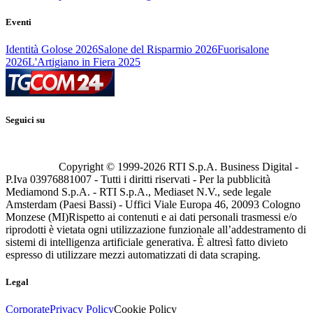
Eventi
Identità Golose 2026
Salone del Risparmio 2026
Fuorisalone
2026
L'Artigiano in Fiera 2025
Seguici su
Copyright © 1999-
2026
RTI S.p.A. Business Digital -
P.Iva 03976881007 - Tutti i diritti riservati - Per la pubblicità
Mediamond S.p.A. - RTI S.p.A., Mediaset N.V., sede legale
Amsterdam (Paesi Bassi) - Uffici Viale Europa 46, 20093 Cologno
Monzese (MI)
Rispetto ai contenuti e ai dati personali trasmessi e/o
riprodotti è vietata ogni utilizzazione funzionale all’addestramento di
sistemi di intelligenza artificiale generativa. È altresì fatto divieto
espresso di utilizzare mezzi automatizzati di data scraping.
Legal
Corporate
Privacy Policy
Cookie Policy