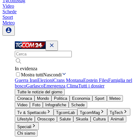
TgcomMag
Video
Schede
Sport
Meteo
In evidenza
Mostra tutti
Nascondi
Guerra Iran
Elezioni
Crans Montana
Epstein Files
Famiglia nel
bosco
Garlasco
Emergenza Clima
Tutti i dossier
Tutte le notizie del giorno
Cronaca
Mondo
Politica
Economia
Sport
Meteo
Video
Foto
Infografiche
Schede
Tv & Spettacolo
TgcomLab
TgcomMag
TgTech
Lifestyle
Oroscopo
Salute
Skuola
Cultura
Animali
Speciali
Chi siamo