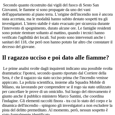
Secondo quanto ricostruito dai vigili del fuoco di Sesto San
Giovanni, le fiamme si sono propagate da uno dei vani
dell'appartamento al piano terra. L'origine dell'incendio non è ancora
stata accertata, ma le modalità hanno subito destato sospetti tra gli
investigatori. L'intero stabile è stato evacuato per sicurezza durante
l'intervento di spegnimento, durato alcune ore. Le famiglie residenti
sono potute rientrare soltanto al mattino, quando i tecnici hanno
verificato l'agibilità dei locali. Sul posto sono intervenuti anche i
sanitari del 118, che però non hanno potuto far altro che constatare il
decesso del giovane.
Il ragazzo ucciso e poi dato alle fiamme?
Le prime analisi svolte dagli inquirenti indicano una possibile svolta
drammatica: l'ipotesi, secondo quanto riportato dal Corriere della
Sera, è che il ragazzo sia stato ucciso prima che l'incendio venisse
appiccato. La polizia scientifica, insieme alla Squadra Mobile di
Milano, sta lavorando per comprendere se il rogo sia stato utilizzato
per cancellare le prove di un omicidio. Sul luogo del ritrovamento è
giunto anche il pubblico ministero Marco Santini, che coordina
l'indagine. Gli elementi raccolti finora - tra cui lo stato del corpo e la
dinamica dell'incendio - spingono gli investigatori a non escludere la
pista del delitto premeditato. Al momento, però, nessun sospetto è
stato formalmente identificato.