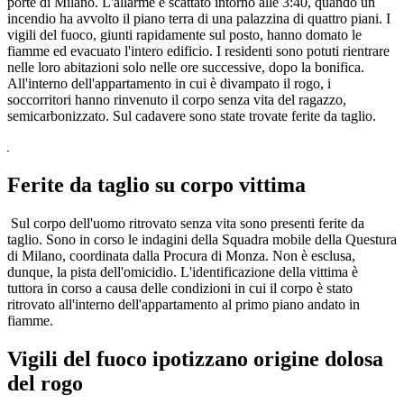
porte di Milano. L'allarme è scattato intorno alle 3:40, quando un
incendio ha avvolto il piano terra di una palazzina di quattro piani. I
vigili del fuoco, giunti rapidamente sul posto, hanno domato le
fiamme ed evacuato l'intero edificio. I residenti sono potuti rientrare
nelle loro abitazioni solo nelle ore successive, dopo la bonifica.
All'interno dell'appartamento in cui è divampato il rogo, i
soccorritori hanno rinvenuto il corpo senza vita del ragazzo,
semicarbonizzato. Sul cadavere sono state trovate ferite da taglio.
Ferite da taglio su corpo vittima
Sul corpo dell'uomo ritrovato senza vita sono presenti ferite da
taglio. Sono in corso le indagini della Squadra mobile della Questura
di Milano, coordinata dalla Procura di Monza. Non è esclusa,
dunque, la pista dell'omicidio. L'identificazione della vittima è
tuttora in corso a causa delle condizioni in cui il corpo è stato
ritrovato all'interno dell'appartamento al primo piano andato in
fiamme.
Vigili del fuoco ipotizzano origine dolosa
del rogo