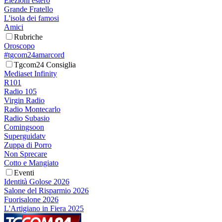
Elezioni estero
Grande Fratello
L'isola dei famosi
Amici
Rubriche
Oroscopo
#tgcom24amarcord
Tgcom24 Consiglia
Mediaset Infinity
R101
Radio 105
Virgin Radio
Radio Montecarlo
Radio Subasio
Comingsoon
Superguidatv
Zuppa di Porro
Non Sprecare
Cotto e Mangiato
Eventi
Identità Golose 2026
Salone del Risparmio 2026
Fuorisalone 2026
L'Artigiano in Fiera 2025