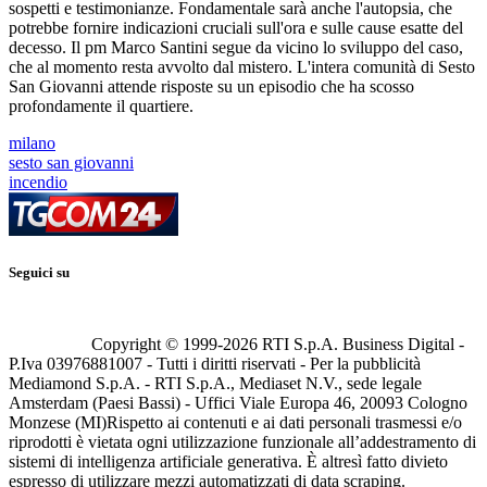
sospetti e testimonianze. Fondamentale sarà anche l'autopsia, che
potrebbe fornire indicazioni cruciali sull'ora e sulle cause esatte del
decesso. Il pm Marco Santini segue da vicino lo sviluppo del caso,
che al momento resta avvolto dal mistero. L'intera comunità di Sesto
San Giovanni attende risposte su un episodio che ha scosso
profondamente il quartiere.
milano
sesto san giovanni
incendio
Seguici su
Copyright © 1999-
2026
RTI S.p.A. Business Digital -
P.Iva 03976881007 - Tutti i diritti riservati - Per la pubblicità
Mediamond S.p.A. - RTI S.p.A., Mediaset N.V., sede legale
Amsterdam (Paesi Bassi) - Uffici Viale Europa 46, 20093 Cologno
Monzese (MI)
Rispetto ai contenuti e ai dati personali trasmessi e/o
riprodotti è vietata ogni utilizzazione funzionale all’addestramento di
sistemi di intelligenza artificiale generativa. È altresì fatto divieto
espresso di utilizzare mezzi automatizzati di data scraping.