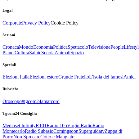
Legal
Corporate
Privacy Policy
Cookie Policy
Sezioni
Cronaca
Mondo
Economia
Politica
Spettacolo
Televisione
People
Lifestyl
Planet
Cultura
Salute
Scuola
Animali
Spazio
Speciali
Elezioni Italia
Elezioni estero
Grande Fratello
L'isola dei famosi
Amici
Rubriche
Oroscopo
#tgcom24amarcord
Tgcom24 Consiglia
Mediaset Infinity
R101
Radio 105
Virgin Radio
Radio
Montecarlo
Radio Subasio
Comingsoon
Superguidatv
Zuppa di
Porro
Non Sprecare
Cotto e Mangiato