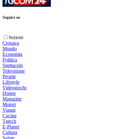
Seguici su
Sezioni
Cronaca
Mondo
Economia
Politica
Spettacolo
Televisione
People
Lifestyle
Videogiochi
Donne
Magazine
Motori
Viaggi
Cucina
Tgtech
E-Planet
Cultura
Salute