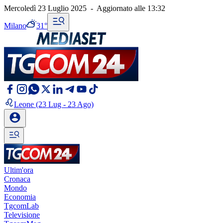
Mercoledì 23 Luglio 2025
-
Aggiornato alle
13:32
Milano
31°
Leone
(23 Lug - 23 Ago)
Ultim'ora
Cronaca
Mondo
Economia
TgcomLab
Televisione