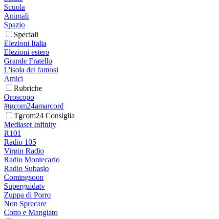
Scuola
Animali
Spazio
Speciali
Elezioni Italia
Elezioni estero
Grande Fratello
L'isola dei famosi
Amici
Rubriche
Oroscopo
#tgcom24amarcord
Tgcom24 Consiglia
Mediaset Infinity
R101
Radio 105
Virgin Radio
Radio Montecarlo
Radio Subasio
Comingsoon
Superguidatv
Zuppa di Porro
Non Sprecare
Cotto e Mangiato