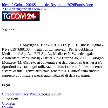
Identità Golose 2026
Salone del Risparmio 2026
Fuorisalone
2026
L'Artigiano in Fiera 2025
Seguici su
Copyright © 1999-
2026
RTI S.p.A. Business Digital -
P.Iva 03976881007 - Tutti i diritti riservati - Per la pubblicità
Mediamond S.p.A. - RTI S.p.A., Mediaset N.V., sede legale
Amsterdam (Paesi Bassi) - Uffici Viale Europa 46, 20093 Cologno
Monzese (MI)
Rispetto ai contenuti e ai dati personali trasmessi e/o
riprodotti è vietata ogni utilizzazione funzionale all’addestramento di
sistemi di intelligenza artificiale generativa. È altresì fatto divieto
espresso di utilizzare mezzi automatizzati di data scraping.
Legal
Corporate
Privacy Policy
Cookie Policy
Sezioni
Cronaca
Mondo