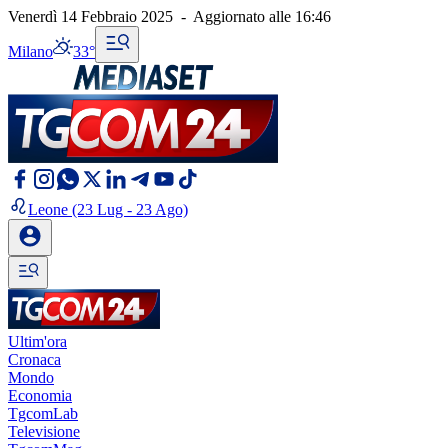
Venerdì 14 Febbraio 2025
-
Aggiornato alle
16:46
Milano
33°
Leone
(23 Lug - 23 Ago)
Ultim'ora
Cronaca
Mondo
Economia
TgcomLab
Televisione