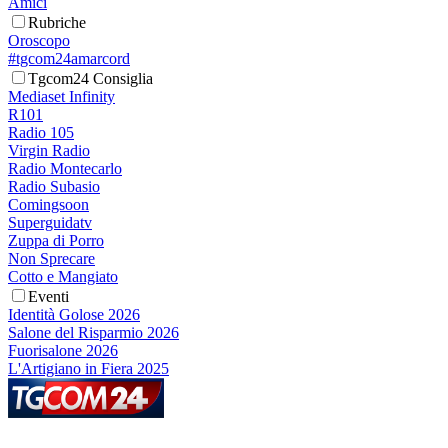
Amici
Rubriche
Oroscopo
#tgcom24amarcord
Tgcom24 Consiglia
Mediaset Infinity
R101
Radio 105
Virgin Radio
Radio Montecarlo
Radio Subasio
Comingsoon
Superguidatv
Zuppa di Porro
Non Sprecare
Cotto e Mangiato
Eventi
Identità Golose 2026
Salone del Risparmio 2026
Fuorisalone 2026
L'Artigiano in Fiera 2025