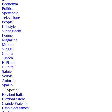
Economia
Politica
Spettacolo
Televisione
People
Lifestyle
Videogiochi
Donne
Magazine
Motori
Viaggi
Cucina
Tgtech
E-Planet
Cultura
Salute
Scuola
Animali
Spazio
Speciali
Elezioni Italia
Elezioni estero
Grande Fratello
L'isola dei famosi