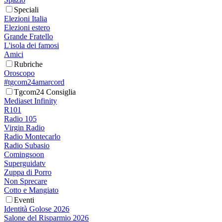
Speciali
Elezioni Italia
Elezioni estero
Grande Fratello
L'isola dei famosi
Amici
Rubriche
Oroscopo
#tgcom24amarcord
Tgcom24 Consiglia
Mediaset Infinity
R101
Radio 105
Virgin Radio
Radio Montecarlo
Radio Subasio
Comingsoon
Superguidatv
Zuppa di Porro
Non Sprecare
Cotto e Mangiato
Eventi
Identità Golose 2026
Salone del Risparmio 2026