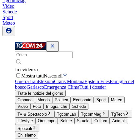
TgcomMag
Video
Schede
Sport
Meteo
In evidenza
Mostra tutti
Nascondi
Guerra Iran
Elezioni
Crans Montana
Epstein Files
Famiglia nel
bosco
Garlasco
Emergenza Clima
Tutti i dossier
Tutte le notizie del giorno
Cronaca
Mondo
Politica
Economia
Sport
Meteo
Video
Foto
Infografiche
Schede
Tv & Spettacolo
TgcomLab
TgcomMag
TgTech
Lifestyle
Oroscopo
Salute
Skuola
Cultura
Animali
Speciali
Chi siamo