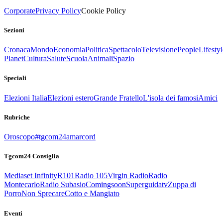
Corporate
Privacy Policy
Cookie Policy
Sezioni
Cronaca
Mondo
Economia
Politica
Spettacolo
Televisione
People
Lifestyl
Planet
Cultura
Salute
Scuola
Animali
Spazio
Speciali
Elezioni Italia
Elezioni estero
Grande Fratello
L'isola dei famosi
Amici
Rubriche
Oroscopo
#tgcom24amarcord
Tgcom24 Consiglia
Mediaset Infinity
R101
Radio 105
Virgin Radio
Radio
Montecarlo
Radio Subasio
Comingsoon
Superguidatv
Zuppa di
Porro
Non Sprecare
Cotto e Mangiato
Eventi