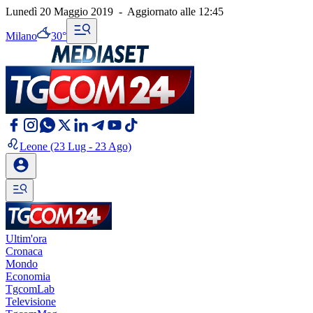
Lunedì 20 Maggio 2019
-
Aggiornato alle
12:45
Milano
30°
Leone
(23 Lug - 23 Ago)
Ultim'ora
Cronaca
Mondo
Economia
TgcomLab
Televisione