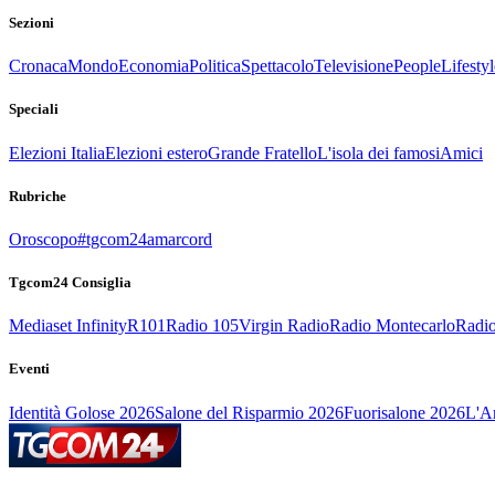
Sezioni
Cronaca
Mondo
Economia
Politica
Spettacolo
Televisione
People
Lifestyl
Speciali
Elezioni Italia
Elezioni estero
Grande Fratello
L'isola dei famosi
Amici
Rubriche
Oroscopo
#tgcom24amarcord
Tgcom24 Consiglia
Mediaset Infinity
R101
Radio 105
Virgin Radio
Radio Montecarlo
Radio
Eventi
Identità Golose 2026
Salone del Risparmio 2026
Fuorisalone 2026
L'Ar