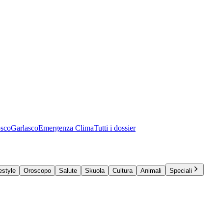
osco
Garlasco
Emergenza Clima
Tutti i dossier
estyle
Oroscopo
Salute
Skuola
Cultura
Animali
Speciali