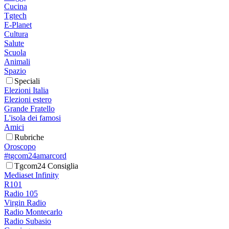
Cucina
Tgtech
E-Planet
Cultura
Salute
Scuola
Animali
Spazio
Speciali
Elezioni Italia
Elezioni estero
Grande Fratello
L'isola dei famosi
Amici
Rubriche
Oroscopo
#tgcom24amarcord
Tgcom24 Consiglia
Mediaset Infinity
R101
Radio 105
Virgin Radio
Radio Montecarlo
Radio Subasio