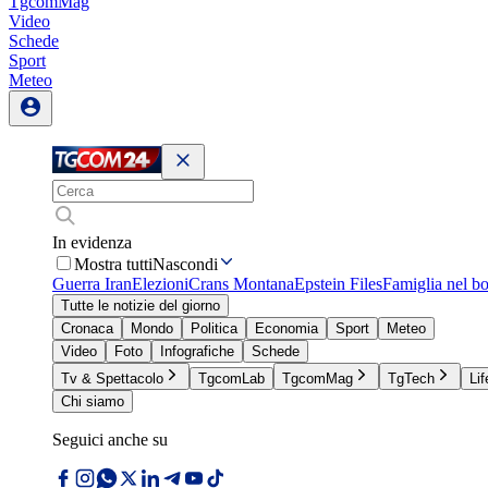
TgcomMag
Video
Schede
Sport
Meteo
In evidenza
Mostra tutti
Nascondi
Guerra Iran
Elezioni
Crans Montana
Epstein Files
Famiglia nel b
Tutte le notizie del giorno
Cronaca
Mondo
Politica
Economia
Sport
Meteo
Video
Foto
Infografiche
Schede
Tv & Spettacolo
TgcomLab
TgcomMag
TgTech
Lif
Chi siamo
Seguici anche su