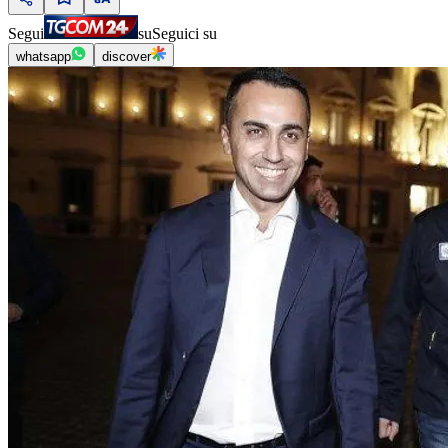
Segui
su
Seguici su
whatsapp
discover