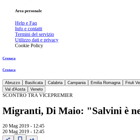
Area personale
Help e Faq
Info e contatti
Termini del servizio
Utilizzo dati e privacy
Cookie Policy
Cronaca
Cronaca
Abruzzo
Basilicata
Calabria
Campania
Emilia Romagna
Friuli V
Val d'Aosta
Veneto
SCONTRO TRA VICEPREMIER
Migranti, Di Maio: "Salvini è ne
20 Mag 2019 - 12:45
20 Mag 2019 - 12:45