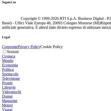
Seguici su
Copyright © 1999-
2026
RTI S.p.A. Business Digital - P.I
Bassi) - Uffici Viale Europa 46, 20093 Cologno Monzese (MI)
Rispett
artificiale generativa. È altresì fatto divieto espresso di utilizzare mez
Legal
Corporate
Privacy Policy
Cookie Policy
Sezioni
Cronaca
Mondo
Economia
Politica
Spettacolo
Televisione
People
Lifestyle
Videogiochi
Donne
Magazine
Motori
Viaggi