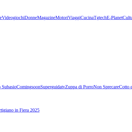
e
Videogiochi
Donne
Magazine
Motori
Viaggi
Cucina
Tgtech
E-Planet
Cult
 Subasio
Comingsoon
Superguidatv
Zuppa di Porro
Non Sprecare
Cotto 
tigiano in Fiera 2025