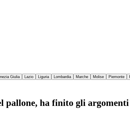
enezia Giulia
Lazio
Liguria
Lombardia
Marche
Molise
Piemonte
l pallone, ha finito gli argoment