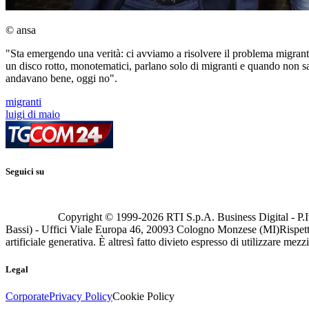
© ansa
"Sta emergendo una verità: ci avviamo a risolvere il problema migrant
un disco rotto, monotematici, parlano solo di migranti e quando non sa
andavano bene, oggi no".
migranti
luigi di maio
Seguici su
Copyright © 1999-
2026
RTI S.p.A. Business Digital - P.I
Bassi) - Uffici Viale Europa 46, 20093 Cologno Monzese (MI)
Rispett
artificiale generativa. È altresì fatto divieto espresso di utilizzare mez
Legal
Corporate
Privacy Policy
Cookie Policy