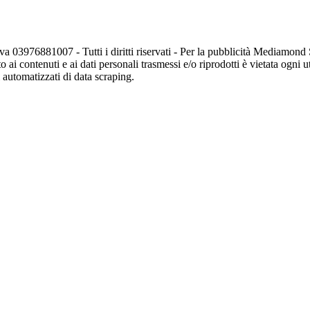
va 03976881007 - Tutti i diritti riservati - Per la pubblicità Mediamon
o ai contenuti e ai dati personali trasmessi e/o riprodotti è vietata ogni 
zi automatizzati di data scraping.