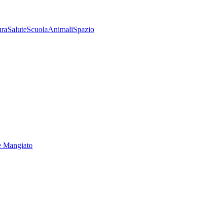
ura
Salute
Scuola
Animali
Spazio
e Mangiato