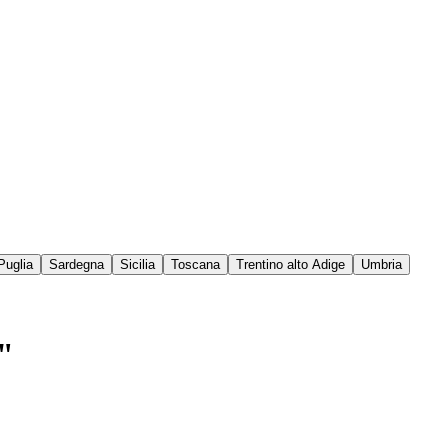
Puglia
Sardegna
Sicilia
Toscana
Trentino alto Adige
Umbria
i"