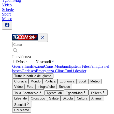
TgcomMag
Video
Schede
Sport
Meteo
In evidenza
Mostra tutti
Nascondi
Guerra Iran
Elezioni
Crans Montana
Epstein Files
Famiglia nel
bosco
Garlasco
Emergenza Clima
Tutti i dossier
Tutte le notizie del giorno
Cronaca
Mondo
Politica
Economia
Sport
Meteo
Video
Foto
Infografiche
Schede
Tv & Spettacolo
TgcomLab
TgcomMag
TgTech
Lifestyle
Oroscopo
Salute
Skuola
Cultura
Animali
Speciali
Chi siamo