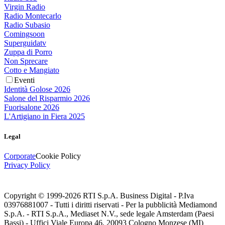
Virgin Radio
Radio Montecarlo
Radio Subasio
Comingsoon
Superguidatv
Zuppa di Porro
Non Sprecare
Cotto e Mangiato
Eventi
Identità Golose 2026
Salone del Risparmio 2026
Fuorisalone 2026
L'Artigiano in Fiera 2025
Legal
Corporate
Cookie Policy
Privacy Policy
Copyright © 1999-
2026
RTI S.p.A. Business Digital - P.Iva
03976881007 - Tutti i diritti riservati - Per la pubblicità Mediamond
S.p.A. - RTI S.p.A., Mediaset N.V., sede legale Amsterdam (Paesi
Bassi) - Uffici Viale Europa 46, 20093 Cologno Monzese (MI)