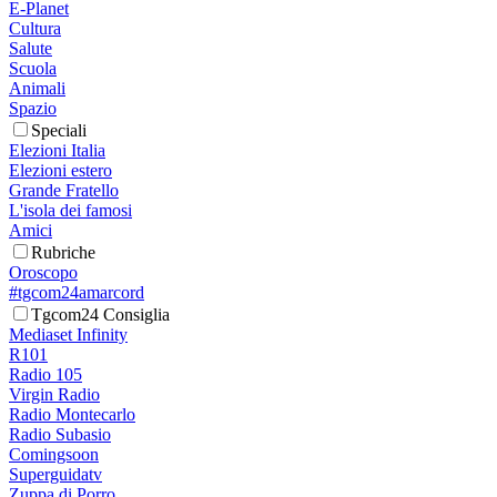
E-Planet
Cultura
Salute
Scuola
Animali
Spazio
Speciali
Elezioni Italia
Elezioni estero
Grande Fratello
L'isola dei famosi
Amici
Rubriche
Oroscopo
#tgcom24amarcord
Tgcom24 Consiglia
Mediaset Infinity
R101
Radio 105
Virgin Radio
Radio Montecarlo
Radio Subasio
Comingsoon
Superguidatv
Zuppa di Porro