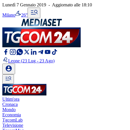
Lunedì 7 Gennaio 2019
-
Aggiornato alle
18:10
Milano
26°
Leone
(23 Lug - 23 Ago)
Ultim'ora
Cronaca
Mondo
Economia
TgcomLab
Televisione