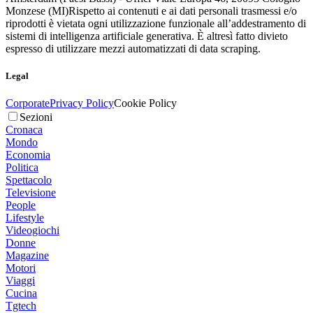
Monzese (MI)
Rispetto ai contenuti e ai dati personali trasmessi e/o
riprodotti è vietata ogni utilizzazione funzionale all’addestramento di
sistemi di intelligenza artificiale generativa. È altresì fatto divieto
espresso di utilizzare mezzi automatizzati di data scraping.
Legal
Corporate
Privacy Policy
Cookie Policy
Sezioni
Cronaca
Mondo
Economia
Politica
Spettacolo
Televisione
People
Lifestyle
Videogiochi
Donne
Magazine
Motori
Viaggi
Cucina
Tgtech