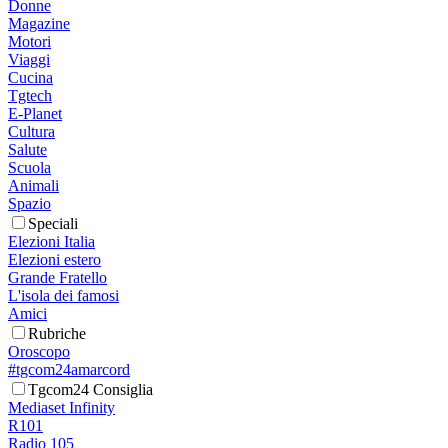
Donne
Magazine
Motori
Viaggi
Cucina
Tgtech
E-Planet
Cultura
Salute
Scuola
Animali
Spazio
Speciali
Elezioni Italia
Elezioni estero
Grande Fratello
L'isola dei famosi
Amici
Rubriche
Oroscopo
#tgcom24amarcord
Tgcom24 Consiglia
Mediaset Infinity
R101
Radio 105