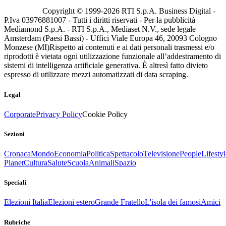
Copyright © 1999-
2026
RTI S.p.A. Business Digital -
P.Iva 03976881007 - Tutti i diritti riservati - Per la pubblicità
Mediamond S.p.A. - RTI S.p.A., Mediaset N.V., sede legale
Amsterdam (Paesi Bassi) - Uffici Viale Europa 46, 20093 Cologno
Monzese (MI)
Rispetto ai contenuti e ai dati personali trasmessi e/o
riprodotti è vietata ogni utilizzazione funzionale all’addestramento di
sistemi di intelligenza artificiale generativa. È altresì fatto divieto
espresso di utilizzare mezzi automatizzati di data scraping.
Legal
Corporate
Privacy Policy
Cookie Policy
Sezioni
Cronaca
Mondo
Economia
Politica
Spettacolo
Televisione
People
Lifestyl
Planet
Cultura
Salute
Scuola
Animali
Spazio
Speciali
Elezioni Italia
Elezioni estero
Grande Fratello
L'isola dei famosi
Amici
Rubriche