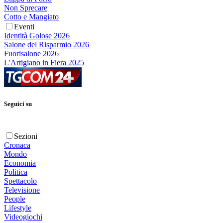
Non Sprecare
Cotto e Mangiato
Eventi
Identità Golose 2026
Salone del Risparmio 2026
Fuorisalone 2026
L'Artigiano in Fiera 2025
Seguici su
Sezioni
Cronaca
Mondo
Economia
Politica
Spettacolo
Televisione
People
Lifestyle
Videogiochi