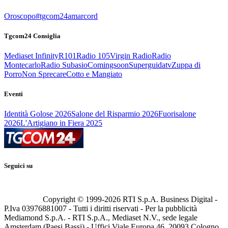
Oroscopo
#tgcom24amarcord
Tgcom24 Consiglia
Mediaset Infinity
R101
Radio 105
Virgin Radio
Radio
Montecarlo
Radio Subasio
Comingsoon
Superguidatv
Zuppa di
Porro
Non Sprecare
Cotto e Mangiato
Eventi
Identità Golose 2026
Salone del Risparmio 2026
Fuorisalone
2026
L'Artigiano in Fiera 2025
Seguici su
Copyright © 1999-
2026
RTI S.p.A. Business Digital -
P.Iva 03976881007 - Tutti i diritti riservati - Per la pubblicità
Mediamond S.p.A. - RTI S.p.A., Mediaset N.V., sede legale
Amsterdam (Paesi Bassi) - Uffici Viale Europa 46, 20093 Cologno