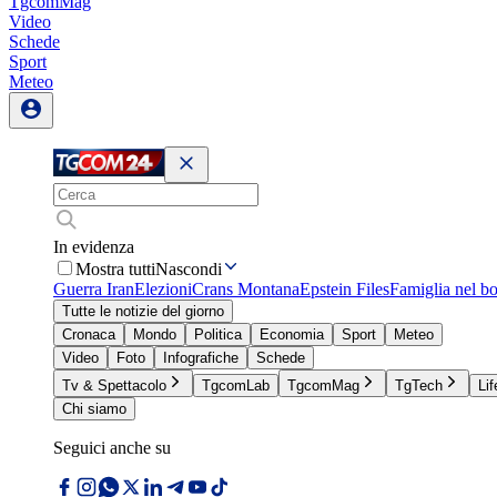
TgcomMag
Video
Schede
Sport
Meteo
In evidenza
Mostra tutti
Nascondi
Guerra Iran
Elezioni
Crans Montana
Epstein Files
Famiglia nel b
Tutte le notizie del giorno
Cronaca
Mondo
Politica
Economia
Sport
Meteo
Video
Foto
Infografiche
Schede
Tv & Spettacolo
TgcomLab
TgcomMag
TgTech
Lif
Chi siamo
Seguici anche su