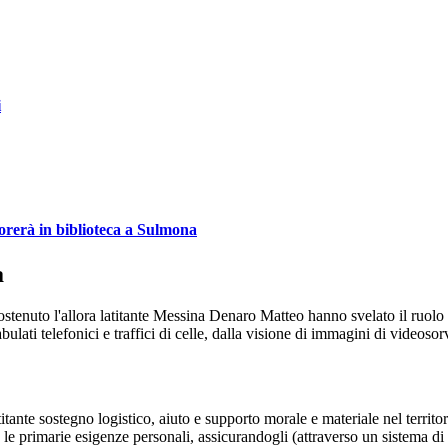
i
orerà in biblioteca a Sulmona
a
sostenuto l'allora latitante Messina Denaro Matteo hanno svelato il ruolo at
lati telefonici e traffici di celle, dalla visione di immagini di videosorv
atitante sostegno logistico, aiuto e supporto morale e materiale nel terri
 le primarie esigenze personali, assicurandogli (attraverso un sistema di st