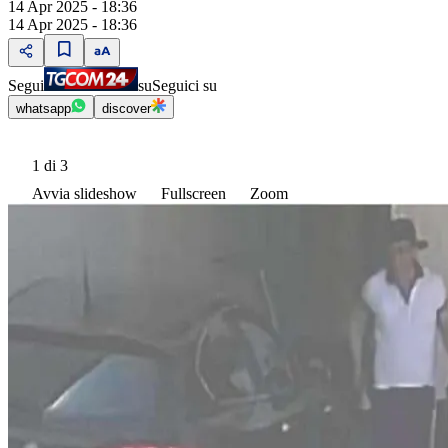
14 Apr 2025 - 18:36
14 Apr 2025 - 18:36
Segui
su
Seguici su
whatsapp
discover
1
di 3
Avvia slideshow
Fullscreen
Zoom