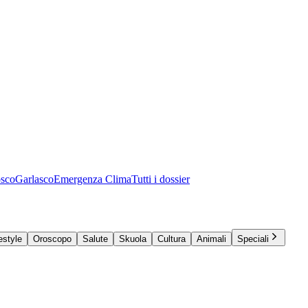
osco
Garlasco
Emergenza Clima
Tutti i dossier
estyle
Oroscopo
Salute
Skuola
Cultura
Animali
Speciali