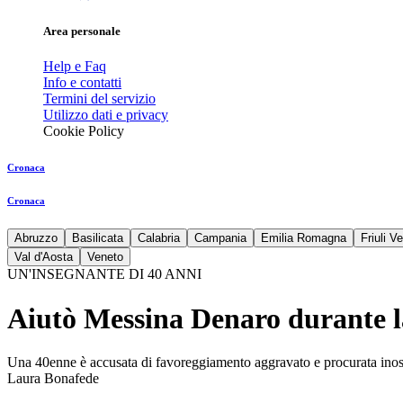
Area personale
Help e Faq
Info e contatti
Termini del servizio
Utilizzo dati e privacy
Cookie Policy
Cronaca
Cronaca
Abruzzo
Basilicata
Calabria
Campania
Emilia Romagna
Friuli V
Val d'Aosta
Veneto
UN'INSEGNANTE DI 40 ANNI
Aiutò Messina Denaro durante la
Una 40enne è accusata di favoreggiamento aggravato e procurata inosser
Laura Bonafede