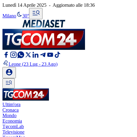
Lunedì 14 Aprile 2025
-
Aggiornato alle
18:36
Milano
30°
Leone
(23 Lug - 23 Ago)
Ultim'ora
Cronaca
Mondo
Economia
TgcomLab
Televisione