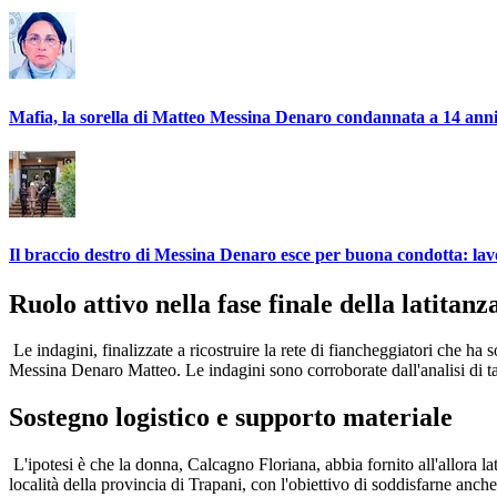
Mafia, la sorella di Matteo Messina Denaro condannata a 14 ann
Il braccio destro di Messina Denaro esce per buona condotta: lav
Ruolo attivo nella fase finale della latitanz
Le indagini, finalizzate a ricostruire la rete di fiancheggiatori che ha 
Messina Denaro Matteo. Le indagini sono corroborate dall'analisi di tabu
Sostegno logistico e supporto materiale
L'ipotesi è che la donna, Calcagno Floriana, abbia fornito all'allora l
località della provincia di Trapani, con l'obiettivo di soddisfarne anche