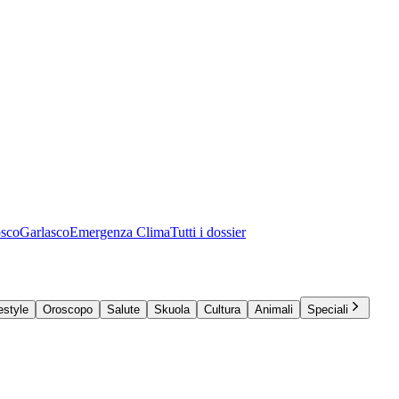
osco
Garlasco
Emergenza Clima
Tutti i dossier
estyle
Oroscopo
Salute
Skuola
Cultura
Animali
Speciali