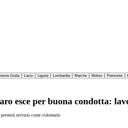
enezia Giulia
Lazio
Liguria
Lombardia
Marche
Molise
Piemonte
naro esce per buona condotta: lav
presterà servizio come volontario