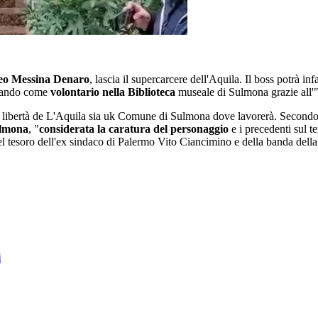
eo Messina Denaro
, lascia il supercarcere dell'Aquila. Il boss potrà in
orando come
volontario nella Biblioteca
museale di Sulmona grazie all'"i
della libertà de L'Aquila sia uk Comune di Sulmona dove lavorerà. Second
ulmona
, "
considerata la caratura del personaggio
e i precedenti sul te
del tesoro dell'ex sindaco di Palermo Vito Ciancimino e della banda dell
i