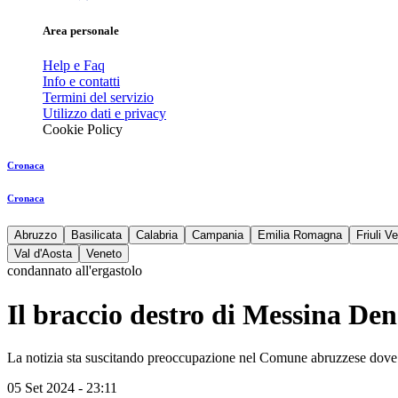
Area personale
Help e Faq
Info e contatti
Termini del servizio
Utilizzo dati e privacy
Cookie Policy
Cronaca
Cronaca
Abruzzo
Basilicata
Calabria
Campania
Emilia Romagna
Friuli V
Val d'Aosta
Veneto
condannato all'ergastolo
Il braccio destro di Messina De
La notizia sta suscitando preoccupazione nel Comune abruzzese dove 
05 Set 2024 - 23:11