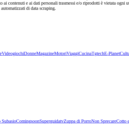
o ai contenuti e ai dati personali trasmessi e/o riprodotti è vietata ogni 
zi automatizzati di data scraping.
e
Videogiochi
Donne
Magazine
Motori
Viaggi
Cucina
Tgtech
E-Planet
Cult
 Subasio
Comingsoon
Superguidatv
Zuppa di Porro
Non Sprecare
Cotto 