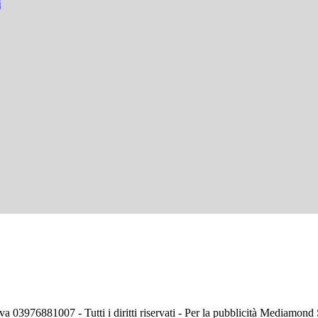
i
va 03976881007 - Tutti i diritti riservati - Per la pubblicità Mediamon