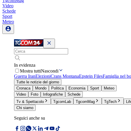
TgcomMag
Video
Schede
Sport
Meteo
In evidenza
Mostra tutti
Nascondi
Guerra Iran
Elezioni
Crans Montana
Epstein Files
Famiglia nel b
Tutte le notizie del giorno
Cronaca
Mondo
Politica
Economia
Sport
Meteo
Video
Foto
Infografiche
Schede
Tv & Spettacolo
TgcomLab
TgcomMag
TgTech
Lif
Chi siamo
Seguici anche su