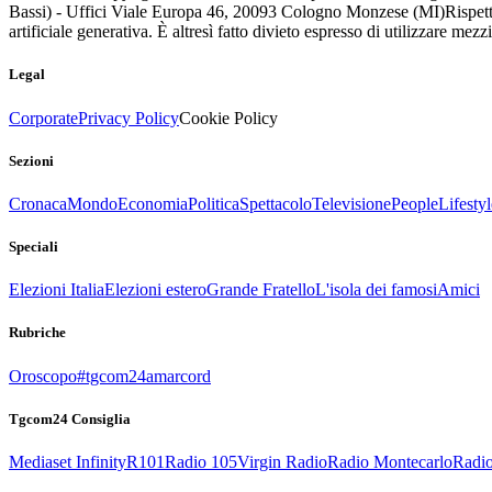
Bassi) - Uffici Viale Europa 46, 20093 Cologno Monzese (MI)
Rispett
artificiale generativa. È altresì fatto divieto espresso di utilizzare mez
Legal
Corporate
Privacy Policy
Cookie Policy
Sezioni
Cronaca
Mondo
Economia
Politica
Spettacolo
Televisione
People
Lifestyl
Speciali
Elezioni Italia
Elezioni estero
Grande Fratello
L'isola dei famosi
Amici
Rubriche
Oroscopo
#tgcom24amarcord
Tgcom24 Consiglia
Mediaset Infinity
R101
Radio 105
Virgin Radio
Radio Montecarlo
Radio