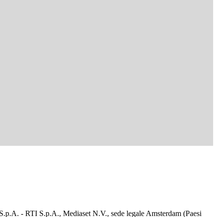
d S.p.A. - RTI S.p.A., Mediaset N.V., sede legale Amsterdam (Paesi