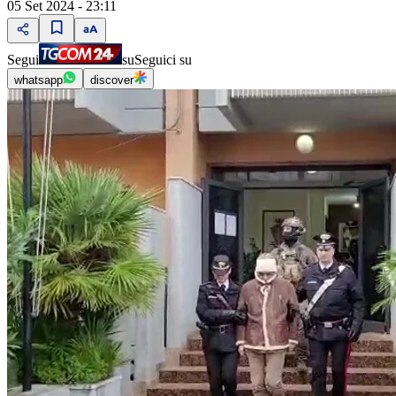
05 Set 2024 - 23:11
Segui
su
Seguici su
whatsapp
discover