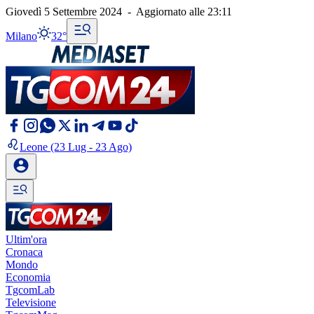
Giovedì 5 Settembre 2024
-
Aggiornato alle
23:11
Milano
32°
Leone
(23 Lug - 23 Ago)
Ultim'ora
Cronaca
Mondo
Economia
TgcomLab
Televisione