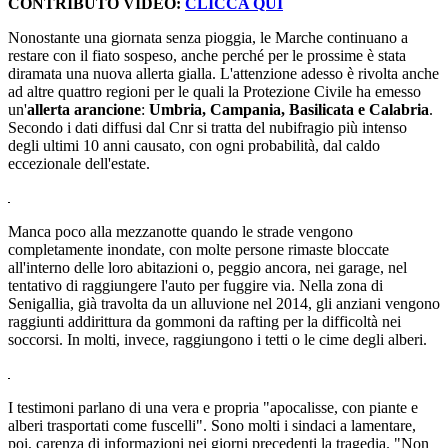
CONTRIBUTO VIDEO:
CLICCA QUI
Nonostante una giornata senza pioggia, le Marche continuano a
restare con il fiato sospeso, anche perché per le prossime è stata
diramata una nuova allerta gialla. L'attenzione adesso è rivolta anche
ad altre quattro regioni per le quali la Protezione Civile ha emesso
un'
allerta arancione
:
Umbria, Campania, Basilicata e Calabria
.
Secondo i dati diffusi dal Cnr si tratta del nubifragio più intenso
degli ultimi 10 anni causato, con ogni probabilità, dal caldo
eccezionale dell'estate.
Manca poco alla mezzanotte quando le strade vengono
completamente inondate, con molte persone rimaste bloccate
all'interno delle loro abitazioni o, peggio ancora, nei garage, nel
tentativo di raggiungere l'auto per fuggire via. Nella zona di
Senigallia, già travolta da un alluvione nel 2014, gli anziani vengono
raggiunti addirittura da gommoni da rafting per la difficoltà nei
soccorsi. In molti, invece, raggiungono i tetti o le cime degli alberi.
I testimoni parlano di una vera e propria "apocalisse, con piante e
alberi trasportati come fuscelli". Sono molti i sindaci a lamentare,
poi, carenza di informazioni nei giorni precedenti la tragedia. "Non