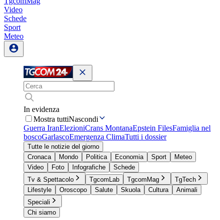
TgcomMag
Video
Schede
Sport
Meteo
In evidenza
Mostra tutti
Nascondi
Guerra Iran
Elezioni
Crans Montana
Epstein Files
Famiglia nel
bosco
Garlasco
Emergenza Clima
Tutti i dossier
Tutte le notizie del giorno
Cronaca
Mondo
Politica
Economia
Sport
Meteo
Video
Foto
Infografiche
Schede
Tv & Spettacolo
TgcomLab
TgcomMag
TgTech
Lifestyle
Oroscopo
Salute
Skuola
Cultura
Animali
Speciali
Chi siamo