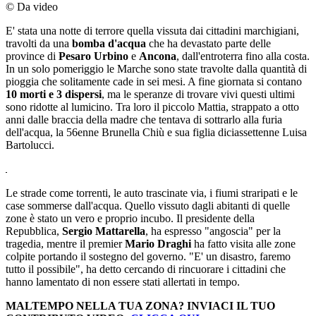
© Da video
E' stata una notte di terrore quella vissuta dai cittadini marchigiani,
travolti da una
bomba d'acqua
che ha devastato parte delle
province di
Pesaro Urbino
e
Ancona
, dall'entroterra fino alla costa.
In un solo pomeriggio le Marche sono state travolte dalla quantità di
pioggia che solitamente cade in sei mesi. A fine giornata si contano
10 morti e 3 dispersi
, ma le speranze di trovare vivi questi ultimi
sono ridotte al lumicino. Tra loro il piccolo Mattia, strappato a otto
anni dalle braccia della madre che tentava di sottrarlo alla furia
dell'acqua, la 56enne Brunella Chiù e sua figlia diciassettenne Luisa
Bartolucci.
Le strade come torrenti, le auto trascinate via, i fiumi straripati e le
case sommerse dall'acqua. Quello vissuto dagli abitanti di quelle
zone è stato un vero e proprio incubo. Il presidente della
Repubblica,
Sergio Mattarella
, ha espresso "angoscia" per la
tragedia, mentre il premier
Mario Draghi
ha fatto visita alle zone
colpite portando il sostegno del governo. "E' un disastro, faremo
tutto il possibile", ha detto cercando di rincuorare i cittadini che
hanno lamentato di non essere stati allertati in tempo.
MALTEMPO NELLA TUA ZONA? INVIACI IL TUO