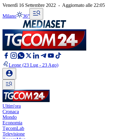
Venerdì 16 Settembre 2022
-
Aggiornato alle
22:05
Milano
36°
Leone
(23 Lug - 23 Ago)
Ultim'ora
Cronaca
Mondo
Economia
TgcomLab
Televisione