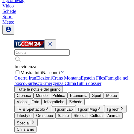
TgcomMag
Video
Schede
Sport
Meteo
In evidenza
Mostra tutti
Nascondi
Guerra Iran
Elezioni
Crans Montana
Epstein Files
Famiglia nel
bosco
Garlasco
Emergenza Clima
Tutti i dossier
Tutte le notizie del giorno
Cronaca
Mondo
Politica
Economia
Sport
Meteo
Video
Foto
Infografiche
Schede
Tv & Spettacolo
TgcomLab
TgcomMag
TgTech
Lifestyle
Oroscopo
Salute
Skuola
Cultura
Animali
Speciali
Chi siamo