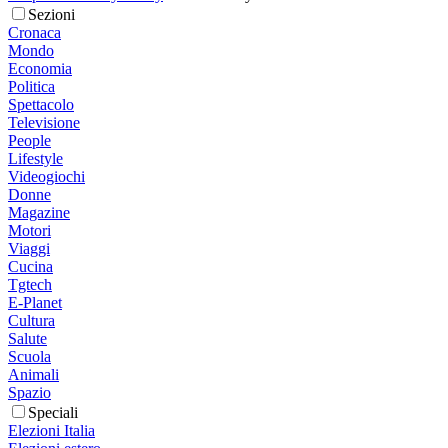
Sezioni
Cronaca
Mondo
Economia
Politica
Spettacolo
Televisione
People
Lifestyle
Videogiochi
Donne
Magazine
Motori
Viaggi
Cucina
Tgtech
E-Planet
Cultura
Salute
Scuola
Animali
Spazio
Speciali
Elezioni Italia