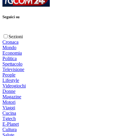
Seguici su
Sezioni
Cronaca
Mondo
Economia
Politica
Spettacolo
Televisione
People
Lifestyle
Videogiochi
Donne
Magazine
Motori
Viaggi
Cucina
Tgtech
E-Planet
Cultura
Salute