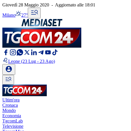
Giovedì 28 Maggio 2020
-
Aggiornato alle
18:01
Milano
27°
Leone
(23 Lug - 23 Ago)
Ultim'ora
Cronaca
Mondo
Economia
TgcomLab
Televisione