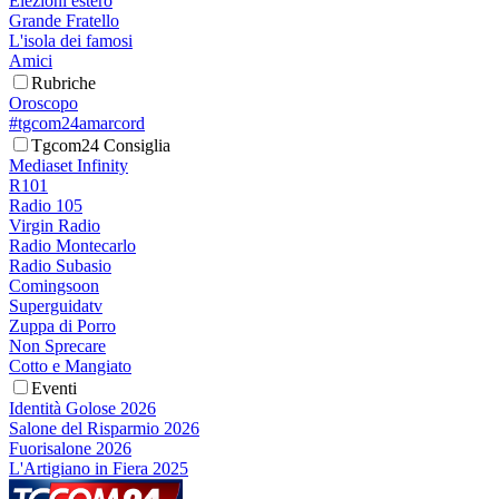
Elezioni estero
Grande Fratello
L'isola dei famosi
Amici
Rubriche
Oroscopo
#tgcom24amarcord
Tgcom24 Consiglia
Mediaset Infinity
R101
Radio 105
Virgin Radio
Radio Montecarlo
Radio Subasio
Comingsoon
Superguidatv
Zuppa di Porro
Non Sprecare
Cotto e Mangiato
Eventi
Identità Golose 2026
Salone del Risparmio 2026
Fuorisalone 2026
L'Artigiano in Fiera 2025