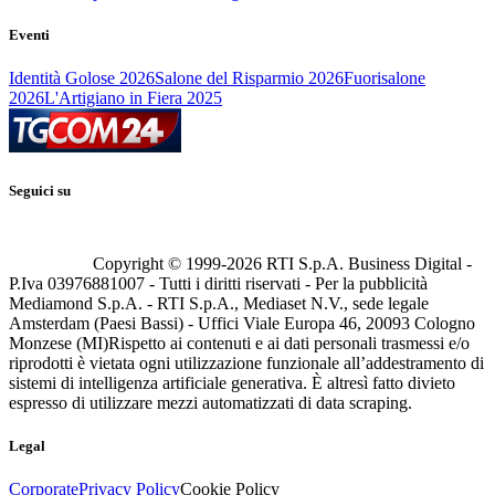
Eventi
Identità Golose 2026
Salone del Risparmio 2026
Fuorisalone
2026
L'Artigiano in Fiera 2025
Seguici su
Copyright © 1999-
2026
RTI S.p.A. Business Digital -
P.Iva 03976881007 - Tutti i diritti riservati - Per la pubblicità
Mediamond S.p.A. - RTI S.p.A., Mediaset N.V., sede legale
Amsterdam (Paesi Bassi) - Uffici Viale Europa 46, 20093 Cologno
Monzese (MI)
Rispetto ai contenuti e ai dati personali trasmessi e/o
riprodotti è vietata ogni utilizzazione funzionale all’addestramento di
sistemi di intelligenza artificiale generativa. È altresì fatto divieto
espresso di utilizzare mezzi automatizzati di data scraping.
Legal
Corporate
Privacy Policy
Cookie Policy