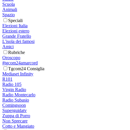
Scuola
Animali
Spazio
Speciali
Elezioni Italia
Elezioni estero
Grande Fratello
L'isola dei famosi
Amici
Rubriche
Oroscopo
#tgcom24amarcord
Tgcom24 Consiglia
Mediaset Infinity
R101
Radio 105
Virgin Radio
Radio Montecarlo
Radio Subasio
Comingsoon
Superguidatv
Zuppa di Porro
Non Sprecare
Cotto e Mangiato