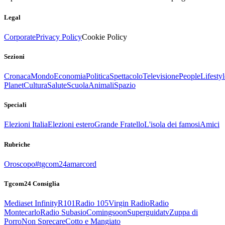
Legal
Corporate
Privacy Policy
Cookie Policy
Sezioni
Cronaca
Mondo
Economia
Politica
Spettacolo
Televisione
People
Lifestyl
Planet
Cultura
Salute
Scuola
Animali
Spazio
Speciali
Elezioni Italia
Elezioni estero
Grande Fratello
L'isola dei famosi
Amici
Rubriche
Oroscopo
#tgcom24amarcord
Tgcom24 Consiglia
Mediaset Infinity
R101
Radio 105
Virgin Radio
Radio
Montecarlo
Radio Subasio
Comingsoon
Superguidatv
Zuppa di
Porro
Non Sprecare
Cotto e Mangiato