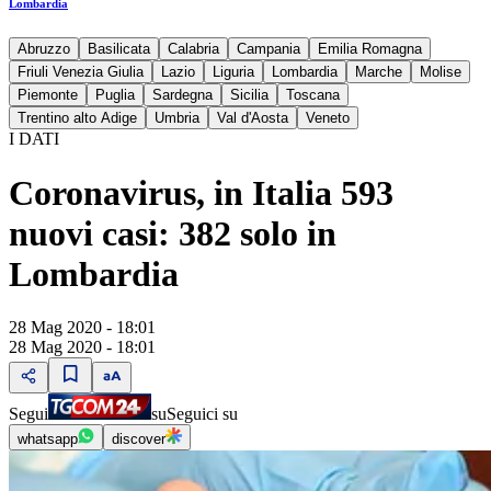
Lombardia
Abruzzo
Basilicata
Calabria
Campania
Emilia Romagna
Friuli Venezia Giulia
Lazio
Liguria
Lombardia
Marche
Molise
Piemonte
Puglia
Sardegna
Sicilia
Toscana
Trentino alto Adige
Umbria
Val d'Aosta
Veneto
I DATI
Coronavirus, in Italia 593
nuovi casi: 382 solo in
Lombardia
28 Mag 2020 - 18:01
28 Mag 2020 - 18:01
Segui
su
Seguici su
whatsapp
discover