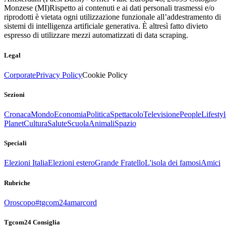
Monzese (MI)
Rispetto ai contenuti e ai dati personali trasmessi e/o
riprodotti è vietata ogni utilizzazione funzionale all’addestramento di
sistemi di intelligenza artificiale generativa. È altresì fatto divieto
espresso di utilizzare mezzi automatizzati di data scraping.
Legal
Corporate
Privacy Policy
Cookie Policy
Sezioni
Cronaca
Mondo
Economia
Politica
Spettacolo
Televisione
People
Lifestyl
Planet
Cultura
Salute
Scuola
Animali
Spazio
Speciali
Elezioni Italia
Elezioni estero
Grande Fratello
L'isola dei famosi
Amici
Rubriche
Oroscopo
#tgcom24amarcord
Tgcom24 Consiglia