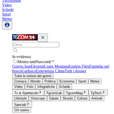
TgcomMag
Video
Schede
Sport
Meteo
In evidenza
Mostra tutti
Nascondi
Guerra Iran
Elezioni
Crans Montana
Epstein Files
Famiglia nel
bosco
Garlasco
Emergenza Clima
Tutti i dossier
Tutte le notizie del giorno
Cronaca
Mondo
Politica
Economia
Sport
Meteo
Video
Foto
Infografiche
Schede
Tv & Spettacolo
TgcomLab
TgcomMag
TgTech
Lifestyle
Oroscopo
Salute
Skuola
Cultura
Animali
Speciali
Chi siamo