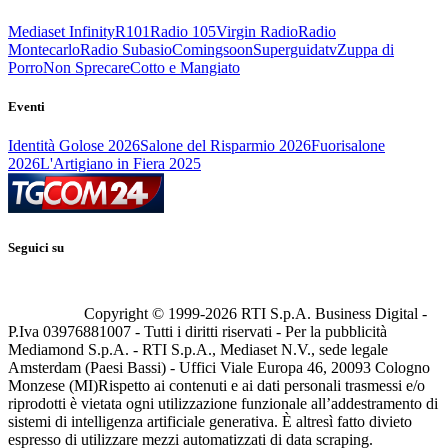
Mediaset Infinity
R101
Radio 105
Virgin Radio
Radio
Montecarlo
Radio Subasio
Comingsoon
Superguidatv
Zuppa di
Porro
Non Sprecare
Cotto e Mangiato
Eventi
Identità Golose 2026
Salone del Risparmio 2026
Fuorisalone
2026
L'Artigiano in Fiera 2025
Seguici su
Copyright © 1999-
2026
RTI S.p.A. Business Digital -
P.Iva 03976881007 - Tutti i diritti riservati - Per la pubblicità
Mediamond S.p.A. - RTI S.p.A., Mediaset N.V., sede legale
Amsterdam (Paesi Bassi) - Uffici Viale Europa 46, 20093 Cologno
Monzese (MI)
Rispetto ai contenuti e ai dati personali trasmessi e/o
riprodotti è vietata ogni utilizzazione funzionale all’addestramento di
sistemi di intelligenza artificiale generativa. È altresì fatto divieto
espresso di utilizzare mezzi automatizzati di data scraping.