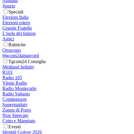
Animali
Spazio
Speciali
Elezioni Italia
Elezioni estero
Grande Fratello
L'isola dei famosi
Amici
Rubriche
Oroscopo
#tgcom24amarcord
Tgcom24 Consiglia
Mediaset Infinity
R101
Radio 105
Virgin Radio
Radio Montecarlo
Radio Subasio
Comingsoon
Superguidatv
Zuppa di Porro
Non Sprecare
Cotto e Mangiato
Eventi
Identità Golose 2026