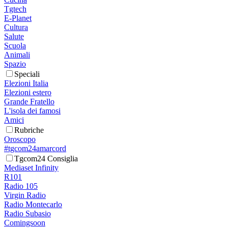
Tgtech
E-Planet
Cultura
Salute
Scuola
Animali
Spazio
Speciali
Elezioni Italia
Elezioni estero
Grande Fratello
L'isola dei famosi
Amici
Rubriche
Oroscopo
#tgcom24amarcord
Tgcom24 Consiglia
Mediaset Infinity
R101
Radio 105
Virgin Radio
Radio Montecarlo
Radio Subasio
Comingsoon