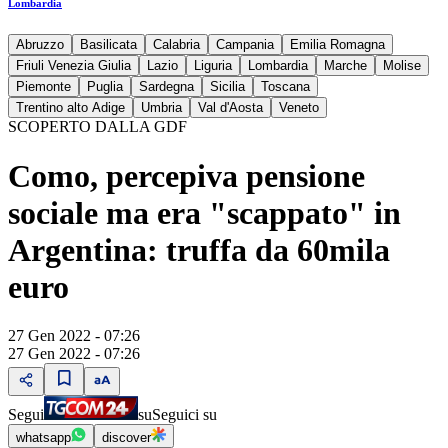
Lombardia
Abruzzo
Basilicata
Calabria
Campania
Emilia Romagna
Friuli Venezia Giulia
Lazio
Liguria
Lombardia
Marche
Molise
Piemonte
Puglia
Sardegna
Sicilia
Toscana
Trentino alto Adige
Umbria
Val d'Aosta
Veneto
SCOPERTO DALLA GDF
Como, percepiva pensione
sociale ma era "scappato" in
Argentina: truffa da 60mila
euro
27 Gen 2022 - 07:26
27 Gen 2022 - 07:26
Segui
su
Seguici su
whatsapp
discover