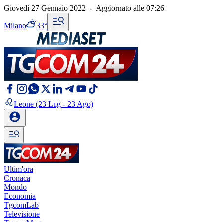
Giovedì 27 Gennaio 2022
-
Aggiornato alle
07:26
Milano
33°
Leone
(23 Lug - 23 Ago)
Ultim'ora
Cronaca
Mondo
Economia
TgcomLab
Televisione