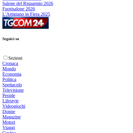
Salone del Risparmio 2026
Fuorisalone 2026
L'Artigiano in Fiera 2025
Seguici su
Sezioni
Cronaca
Mondo
Economia
Politica
Spettacolo
Televisione
People
Lifestyle
Videogiochi
Donne
Magazine
Motori
Viaggi
Cucina