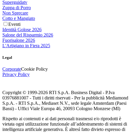
Superguidatv
Zuppa di Porro
Non Sprecare
Cotto e Mangiato
Eventi
Identità Golose 2026
Salone del Risparmio 2026
Fuorisalone 2026
L'Artigiano in Fiera 2025
Legal
Corporate
Cookie Policy
Privacy Policy
Copyright © 1999-
2026
RTI S.p.A. Business Digital - P.Iva
03976881007 - Tutti i diritti riservati - Per la pubblicità Mediamond
S.p.A. - RTI S.p.A., Mediaset N.V., sede legale Amsterdam (Paesi
Bassi) - Uffici Viale Europa 46, 20093 Cologno Monzese (MI)
Rispetto ai contenuti e ai dati personali trasmessi e/o riprodotti è
vietata ogni utilizzazione funzionale all’addestramento di sistemi di
intelligenza artificiale generativa. È altresì fatto divieto espresso di