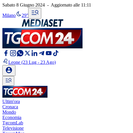
Sabato 8 Giugno 2024
-
Aggiornato alle
11:11
Milano
29°
Leone
(23 Lug - 23 Ago)
Ultim'ora
Cronaca
Mondo
Economia
TgcomLab
Televisione