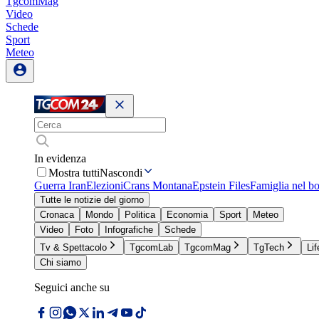
TgcomMag
Video
Schede
Sport
Meteo
In evidenza
Mostra tutti
Nascondi
Guerra Iran
Elezioni
Crans Montana
Epstein Files
Famiglia nel b
Tutte le notizie del giorno
Cronaca
Mondo
Politica
Economia
Sport
Meteo
Video
Foto
Infografiche
Schede
Tv & Spettacolo
TgcomLab
TgcomMag
TgTech
Lif
Chi siamo
Seguici anche su