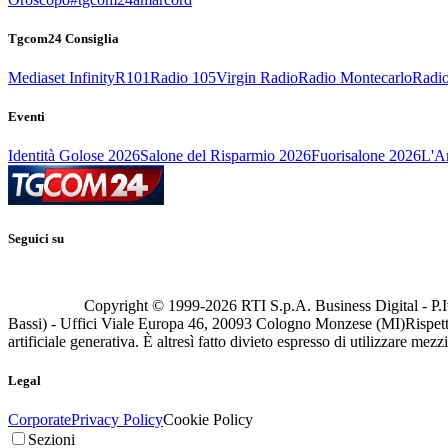
Tgcom24 Consiglia
Mediaset Infinity
R101
Radio 105
Virgin Radio
Radio Montecarlo
Radio
Eventi
Identità Golose 2026
Salone del Risparmio 2026
Fuorisalone 2026
L'Ar
Seguici su
Copyright © 1999-
2026
RTI S.p.A. Business Digital - P.I
Bassi) - Uffici Viale Europa 46, 20093 Cologno Monzese (MI)
Rispett
artificiale generativa. È altresì fatto divieto espresso di utilizzare mez
Legal
Corporate
Privacy Policy
Cookie Policy
Sezioni