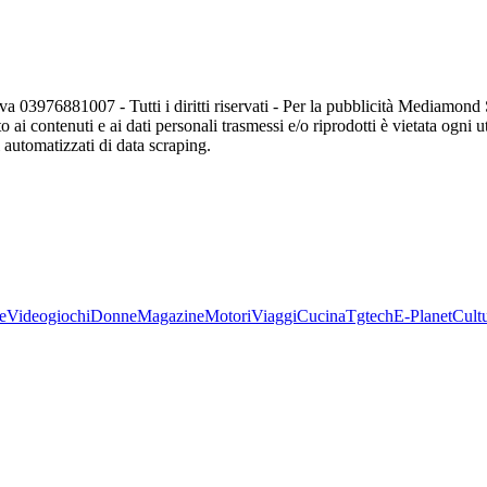
va 03976881007 - Tutti i diritti riservati - Per la pubblicità Mediamon
o ai contenuti e ai dati personali trasmessi e/o riprodotti è vietata ogni 
zi automatizzati di data scraping.
e
Videogiochi
Donne
Magazine
Motori
Viaggi
Cucina
Tgtech
E-Planet
Cult