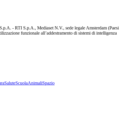
d S.p.A. - RTI S.p.A., Mediaset N.V., sede legale Amsterdam (Paesi
utilizzazione funzionale all’addestramento di sistemi di intelligenza
ura
Salute
Scuola
Animali
Spazio