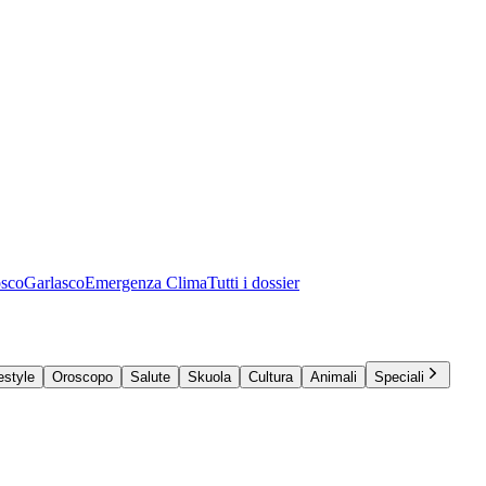
osco
Garlasco
Emergenza Clima
Tutti i dossier
estyle
Oroscopo
Salute
Skuola
Cultura
Animali
Speciali