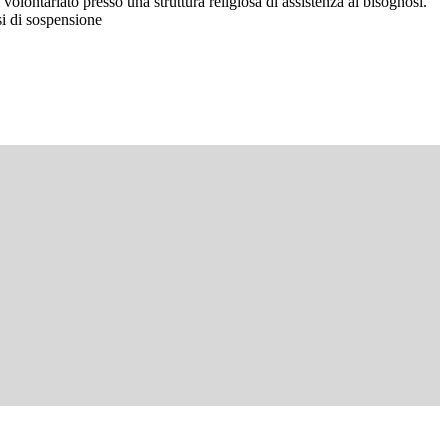
volontariato presso una struttura religiosa di assistenza ai bisognosi.
si di sospensione