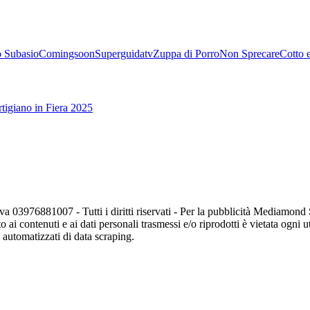
 Subasio
Comingsoon
Superguidatv
Zuppa di Porro
Non Sprecare
Cotto 
tigiano in Fiera 2025
va 03976881007 - Tutti i diritti riservati - Per la pubblicità Mediamon
o ai contenuti e ai dati personali trasmessi e/o riprodotti è vietata ogni 
zi automatizzati di data scraping.