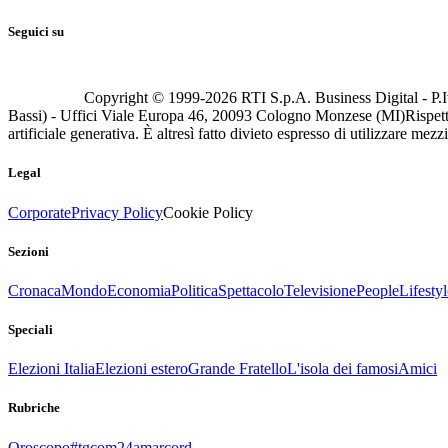
Seguici su
Copyright © 1999-
2026
RTI S.p.A. Business Digital - P.I
Bassi) - Uffici Viale Europa 46, 20093 Cologno Monzese (MI)
Rispett
artificiale generativa. È altresì fatto divieto espresso di utilizzare mez
Legal
Corporate
Privacy Policy
Cookie Policy
Sezioni
Cronaca
Mondo
Economia
Politica
Spettacolo
Televisione
People
Lifestyl
Speciali
Elezioni Italia
Elezioni estero
Grande Fratello
L'isola dei famosi
Amici
Rubriche
Oroscopo
#tgcom24amarcord