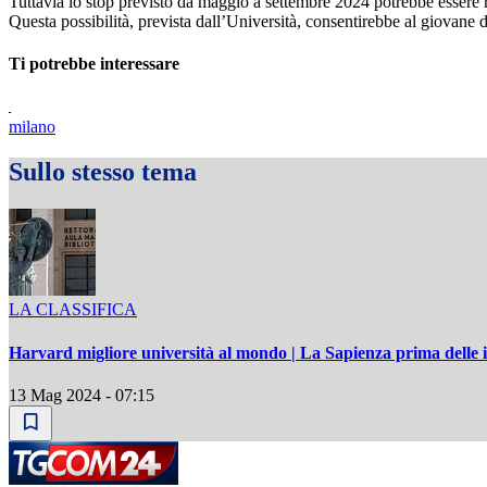
Tuttavia lo stop previsto da maggio a settembre 2024 potrebbe essere rid
Questa possibilità, prevista dall’Università, consentirebbe al giovane d
Ti potrebbe interessare
milano
Sullo stesso tema
LA CLASSIFICA
Harvard migliore università al mondo | La Sapienza prima delle it
13 Mag 2024 - 07:15