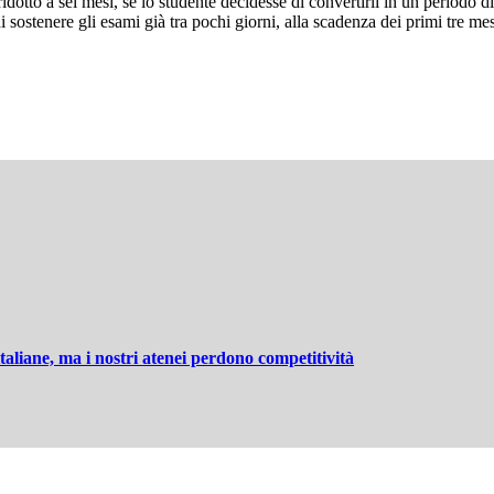
otto a sei mesi, se lo studente decidesse di convertirli in un periodo di 
i sostenere gli esami già tra pochi giorni, alla scadenza dei primi tre me
aliane, ma i nostri atenei perdono competitività