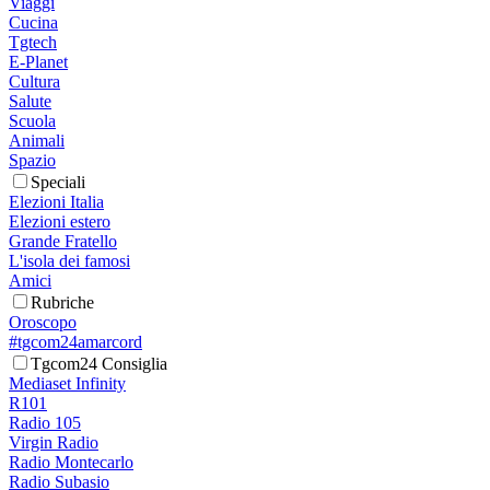
Viaggi
Cucina
Tgtech
E-Planet
Cultura
Salute
Scuola
Animali
Spazio
Speciali
Elezioni Italia
Elezioni estero
Grande Fratello
L'isola dei famosi
Amici
Rubriche
Oroscopo
#tgcom24amarcord
Tgcom24 Consiglia
Mediaset Infinity
R101
Radio 105
Virgin Radio
Radio Montecarlo
Radio Subasio