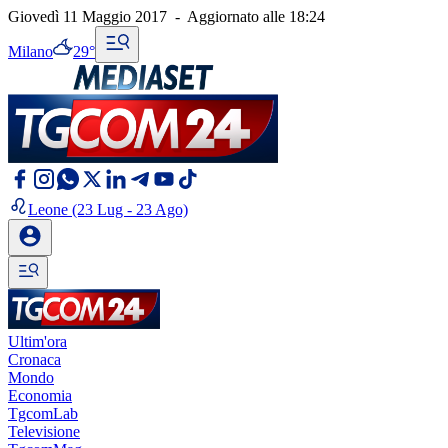
Giovedì 11 Maggio 2017
-
Aggiornato alle
18:24
Milano
29°
Leone
(23 Lug - 23 Ago)
Ultim'ora
Cronaca
Mondo
Economia
TgcomLab
Televisione