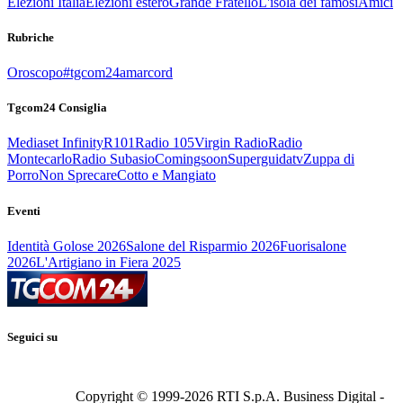
Elezioni Italia
Elezioni estero
Grande Fratello
L'isola dei famosi
Amici
Rubriche
Oroscopo
#tgcom24amarcord
Tgcom24 Consiglia
Mediaset Infinity
R101
Radio 105
Virgin Radio
Radio
Montecarlo
Radio Subasio
Comingsoon
Superguidatv
Zuppa di
Porro
Non Sprecare
Cotto e Mangiato
Eventi
Identità Golose 2026
Salone del Risparmio 2026
Fuorisalone
2026
L'Artigiano in Fiera 2025
Seguici su
Copyright © 1999-
2026
RTI S.p.A. Business Digital -