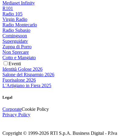
Mediaset Infinity
R101
Radio 105
Virgin Radio
Radio Montecarlo
Radio Subasio
Comingsoon
Superguidatv
Zuppa di Porro
Non Sprecare
Cotto e Mangiato
Eventi
Identità Golose 2026
Salone del Risparmio 2026
Fuorisalone 2026
L'Artigiano in Fiera 2025
Legal
Corporate
Cookie Policy
Privacy Policy
Copyright © 1999-
2026
RTI S.p.A. Business Digital - P.Iva