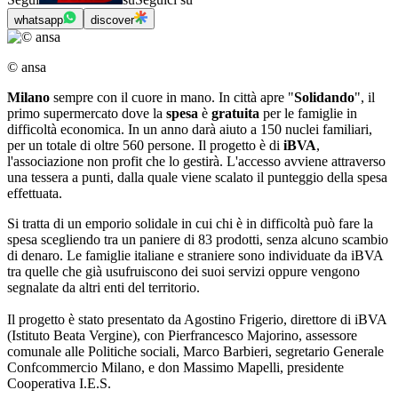
whatsapp
discover
© ansa
Milano
sempre con il cuore in mano. In città apre "
Solidando
", il
primo supermercato dove la
spesa
è
gratuita
per le famiglie in
difficoltà economica. In un anno darà aiuto a 150 nuclei familiari,
per un totale di oltre 560 persone. Il progetto è di
iBVA
,
l'associazione non profit che lo gestirà. L'accesso avviene attraverso
una tessera a punti, dalla quale viene scalato il punteggio della spesa
effettuata.
Si tratta di un emporio solidale in cui chi è in difficoltà può fare la
spesa scegliendo tra un paniere di 83 prodotti, senza alcuno scambio
di denaro. Le famiglie italiane e straniere sono individuate da iBVA
tra quelle che già usufruiscono dei suoi servizi oppure vengono
segnalate da altri enti del territorio.
Il progetto è stato presentato da Agostino Frigerio, direttore di iBVA
(Istituto Beata Vergine), con Pierfrancesco Majorino, assessore
comunale alle Politiche sociali, Marco Barbieri, segretario Generale
Confcommercio Milano, e don Massimo Mapelli, presidente
Cooperativa I.E.S.