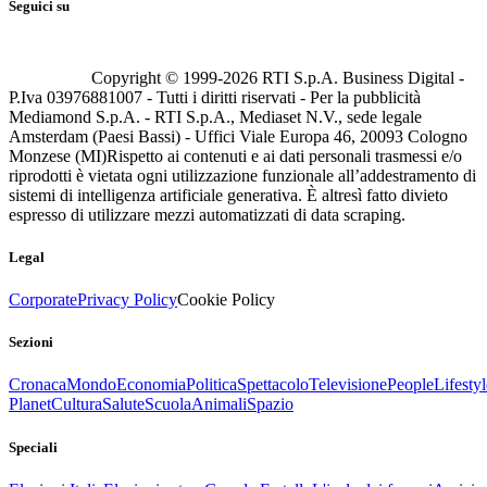
Seguici su
Copyright © 1999-
2026
RTI S.p.A. Business Digital -
P.Iva 03976881007 - Tutti i diritti riservati - Per la pubblicità
Mediamond S.p.A. - RTI S.p.A., Mediaset N.V., sede legale
Amsterdam (Paesi Bassi) - Uffici Viale Europa 46, 20093 Cologno
Monzese (MI)
Rispetto ai contenuti e ai dati personali trasmessi e/o
riprodotti è vietata ogni utilizzazione funzionale all’addestramento di
sistemi di intelligenza artificiale generativa. È altresì fatto divieto
espresso di utilizzare mezzi automatizzati di data scraping.
Legal
Corporate
Privacy Policy
Cookie Policy
Sezioni
Cronaca
Mondo
Economia
Politica
Spettacolo
Televisione
People
Lifestyl
Planet
Cultura
Salute
Scuola
Animali
Spazio
Speciali