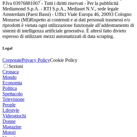
P.Iva 03976881007 - Tutti i diritti riservati - Per la pubblicità
Mediamond S.p.A. - RTI S.p.A., Mediaset N.V., sede legale
Amsterdam (Paesi Bassi) - Uffici Viale Europa 46, 20093 Cologno
Monzese (MI)
Rispetto ai contenuti e ai dati personali trasmessi e/o
riprodotti è vietata ogni utilizzazione funzionale all’addestramento di
sistemi di intelligenza artificiale generativa. È altresì fatto divieto
espresso di utilizzare mezzi automatizzati di data scraping.
Legal
Corporate
Privacy Policy
Cookie Policy
Sezioni
Cronaca
Mondo
Economia
Politica
Spettacolo
Televisione
People
Lifestyle
Videogiochi
Donne
Magazine
Motori