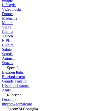
People
Lifestyle
Videogiochi
Donne
Magazine
Motori
Viaggi
Cucina
Tgtech
E-Planet
Cultura
Salute
Scuola
Animali
Spazio
Speciali
Elezioni Italia
Elezioni estero
Grande Fratello
L'isola dei famosi
Amici
Rubriche
Oroscopo
#tgcom24amarcord
Tgcom24 Consiglia