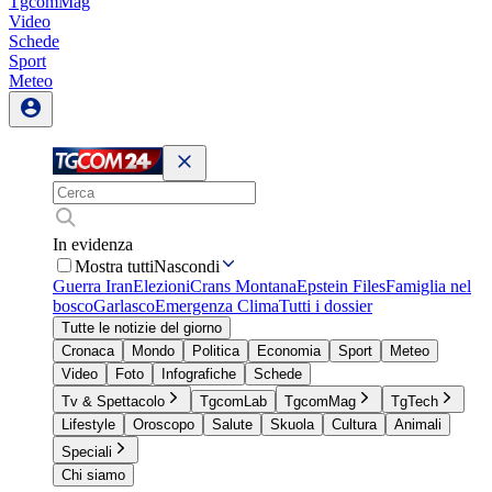
TgcomMag
Video
Schede
Sport
Meteo
In evidenza
Mostra tutti
Nascondi
Guerra Iran
Elezioni
Crans Montana
Epstein Files
Famiglia nel
bosco
Garlasco
Emergenza Clima
Tutti i dossier
Tutte le notizie del giorno
Cronaca
Mondo
Politica
Economia
Sport
Meteo
Video
Foto
Infografiche
Schede
Tv & Spettacolo
TgcomLab
TgcomMag
TgTech
Lifestyle
Oroscopo
Salute
Skuola
Cultura
Animali
Speciali
Chi siamo