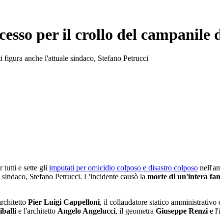
cesso per il crollo del campanile
 figura anche l'attuale sindaco, Stefano Petrucci
 tutti e sette gli
imputati per omicidio colposo e disastro colposo
nell'am
le sindaco, Stefano Petrucci. L'incidente causò la
morte di un'intera fam
architetto
Pier Luigi Cappelloni
, il collaudatore statico amministrativo 
balli
e l'architetto
Angelo Angelucci
, il geometra
Giuseppe Renzi
e l