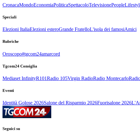
Cronaca
Mondo
Economia
Politica
Spettacolo
Televisione
People
Lifestyl
Speciali
Elezioni Italia
Elezioni estero
Grande Fratello
L'isola dei famosi
Amici
Rubriche
Oroscopo
#tgcom24amarcord
Tgcom24 Consiglia
Mediaset Infinity
R101
Radio 105
Virgin Radio
Radio Montecarlo
Radio
Eventi
Identità Golose 2026
Salone del Risparmio 2026
Fuorisalone 2026
L'Ar
Seguici su