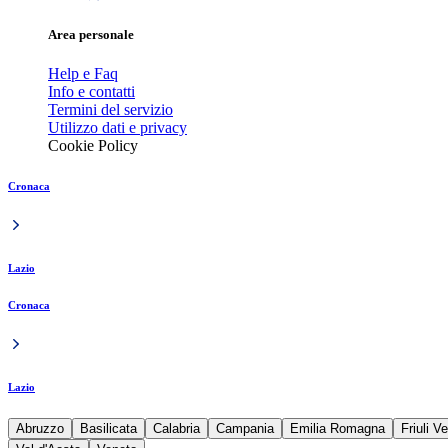
Area personale
Help e Faq
Info e contatti
Termini del servizio
Utilizzo dati e privacy
Cookie Policy
Cronaca
Lazio
Cronaca
Lazio
Abruzzo
Basilicata
Calabria
Campania
Emilia Romagna
Friuli V