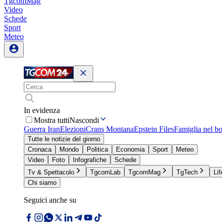
TgcomMag
Video
Schede
Sport
Meteo
In evidenza
Mostra tutti
Nascondi
Guerra Iran
Elezioni
Crans Montana
Epstein Files
Famiglia nel b
Tutte le notizie del giorno
Cronaca
Mondo
Politica
Economia
Sport
Meteo
Video
Foto
Infografiche
Schede
Tv & Spettacolo
TgcomLab
TgcomMag
TgTech
Lif
Chi siamo
Seguici anche su