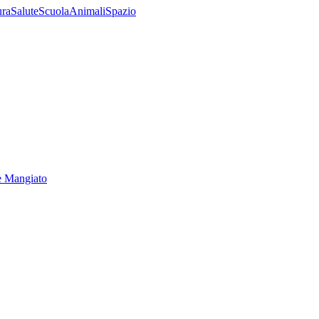
ura
Salute
Scuola
Animali
Spazio
e Mangiato