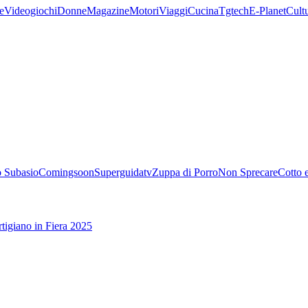
e
Videogiochi
Donne
Magazine
Motori
Viaggi
Cucina
Tgtech
E-Planet
Cult
 Subasio
Comingsoon
Superguidatv
Zuppa di Porro
Non Sprecare
Cotto 
tigiano in Fiera 2025