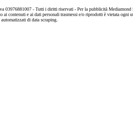
va 03976881007 - Tutti i diritti riservati - Per la pubblicità Mediamon
o ai contenuti e ai dati personali trasmessi e/o riprodotti è vietata ogni 
zi automatizzati di data scraping.