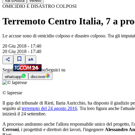
Val d'Aosta
Veneto
OMICIDIO E DISASTRO COLPOSI
Terremoto Centro Italia, 7 a pro
Le accuse sono di omicidio colposo e disastro colposo. Tra gli imputati
20 Giu 2018 - 17:40
20 Giu 2018 - 17:40
Segui
su
Seguici su
whatsapp
discover
© lapresse
Il gup del tribunale di Rieti, Ilaria Auricchio, ha disposto il giudizio per
seguito al
terremoto del 24 agosto 2016
. Tra loro figura anche l'attua
inizierà il 24 settembre.
A processo andranno anche l'allora responsabile unico del progetto, l'
Cerroni
, i progettisti e direttori dei lavori, l'ingegnere
Alessandro Ani
Rieti.