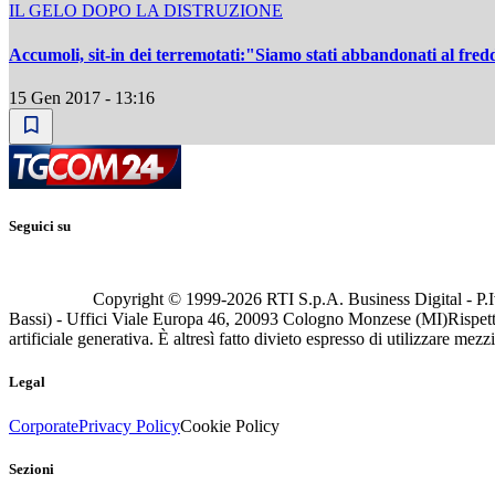
IL GELO DOPO LA DISTRUZIONE
Accumoli, sit-in dei terremotati:"Siamo stati abbandonati al fre
15 Gen 2017 - 13:16
Seguici su
Copyright © 1999-
2026
RTI S.p.A. Business Digital - P.I
Bassi) - Uffici Viale Europa 46, 20093 Cologno Monzese (MI)
Rispett
artificiale generativa. È altresì fatto divieto espresso di utilizzare mez
Legal
Corporate
Privacy Policy
Cookie Policy
Sezioni