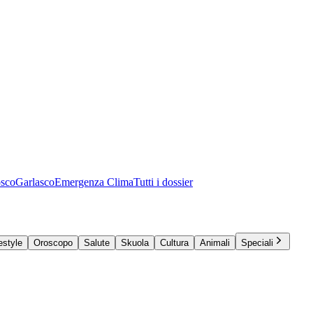
osco
Garlasco
Emergenza Clima
Tutti i dossier
estyle
Oroscopo
Salute
Skuola
Cultura
Animali
Speciali