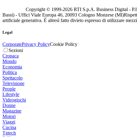
Copyright © 1999-
2026
RTI S.p.A. Business Digital - P.I
Bassi) - Uffici Viale Europa 46, 20093 Cologno Monzese (MI)
Rispett
artificiale generativa. È altresì fatto divieto espresso di utilizzare mez
Legal
Corporate
Privacy Policy
Cookie Policy
Sezioni
Cronaca
Mondo
Economia
Politica
Spettacolo
Televisione
People
Lifestyle
Videogiochi
Donne
Magazine
Motori
Viaggi
Cucina
Tgtech