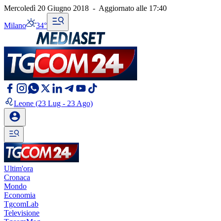
Mercoledì 20 Giugno 2018
-
Aggiornato alle
17:40
Milano
34°
Leone
(23 Lug - 23 Ago)
Ultim'ora
Cronaca
Mondo
Economia
TgcomLab
Televisione