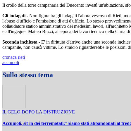
Il crollo della torre campanaria del Duecento investì un'abitazione, sf
Gli indagati
- Non figura tra gli indagati l'allora vescovo di Rieti, mon
l'abuso d'ufficio e l'omissione di atti d'ufficio. Lo stesso provvediment
collaudatore statico amministrativo dei medesimi lavori, all'architetto 
e all'ingegner Matteo Buzzi, all'epoca dei lavori tecnico della Curia di 
Seconda inchiesta
- E' in dirittura d'arrivo anche una seconda inchies
campanile, non causò vittime. Lo stralcio riguarderebbe le posizioni di a
cronaca rieti
accumoli
Sullo stesso tema
IL GELO DOPO LA DISTRUZIONE
Accumoli, sit-in dei terremotati:"Siamo stati abbandonati al fre