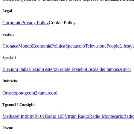
Legal
Corporate
Privacy Policy
Cookie Policy
Sezioni
Cronaca
Mondo
Economia
Politica
Spettacolo
Televisione
People
Lifestyl
Speciali
Elezioni Italia
Elezioni estero
Grande Fratello
L'isola dei famosi
Amici
Rubriche
Oroscopo
#tgcom24amarcord
Tgcom24 Consiglia
Mediaset Infinity
R101
Radio 105
Virgin Radio
Radio Montecarlo
Radio
Eventi