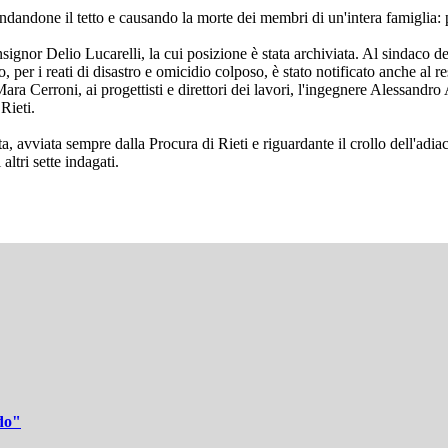
ondandone il tetto e causando la morte dei membri di un'intera famiglia:
signor Delio Lucarelli, la cui posizione è stata archiviata. Al sindaco de
o, per i reati di disastro e omicidio colposo, è stato notificato anche al 
Mara Cerroni, ai progettisti e direttori dei lavori, l'ingegnere Alessand
Rieti.
ta, avviata sempre dalla Procura di Rieti e riguardante il crollo dell'adi
ltri sette indagati.
ddo"