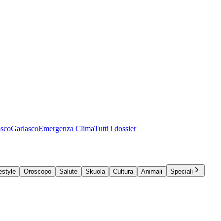
osco
Garlasco
Emergenza Clima
Tutti i dossier
estyle
Oroscopo
Salute
Skuola
Cultura
Animali
Speciali