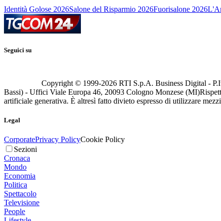
Identità Golose 2026
Salone del Risparmio 2026
Fuorisalone 2026
L'Ar
Seguici su
Copyright © 1999-
2026
RTI S.p.A. Business Digital - P.I
Bassi) - Uffici Viale Europa 46, 20093 Cologno Monzese (MI)
Rispett
artificiale generativa. È altresì fatto divieto espresso di utilizzare mez
Legal
Corporate
Privacy Policy
Cookie Policy
Sezioni
Cronaca
Mondo
Economia
Politica
Spettacolo
Televisione
People
Lifestyle