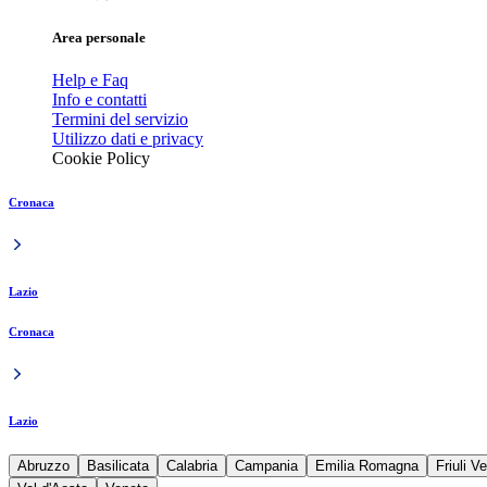
Area personale
Help e Faq
Info e contatti
Termini del servizio
Utilizzo dati e privacy
Cookie Policy
Cronaca
Lazio
Cronaca
Lazio
Abruzzo
Basilicata
Calabria
Campania
Emilia Romagna
Friuli V