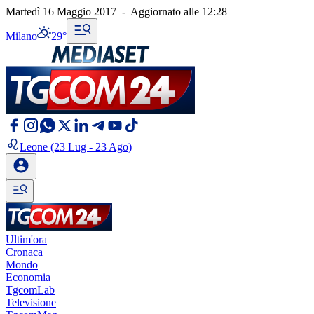
Martedì 16 Maggio 2017
-
Aggiornato alle
12:28
Milano
29°
Leone
(23 Lug - 23 Ago)
Ultim'ora
Cronaca
Mondo
Economia
TgcomLab
Televisione