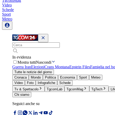
TgcomMag
Video
Schede
Sport
Meteo
In evidenza
Mostra tutti
Nascondi
Guerra Iran
Elezioni
Crans Montana
Epstein Files
Famiglia nel b
Tutte le notizie del giorno
Cronaca
Mondo
Politica
Economia
Sport
Meteo
Video
Foto
Infografiche
Schede
Tv & Spettacolo
TgcomLab
TgcomMag
TgTech
Lif
Chi siamo
Seguici anche su