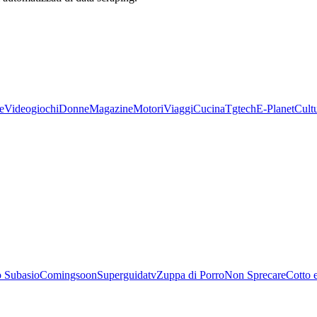
e
Videogiochi
Donne
Magazine
Motori
Viaggi
Cucina
Tgtech
E-Planet
Cult
 Subasio
Comingsoon
Superguidatv
Zuppa di Porro
Non Sprecare
Cotto 