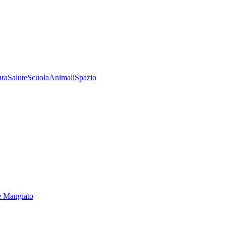
ura
Salute
Scuola
Animali
Spazio
e Mangiato