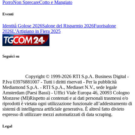
Porro
Non Sprecare
Cotto e Mangiato
Eventi
Identità Golose 2026
Salone del Risparmio 2026
Fuorisalone
2026
L'Artigiano in Fiera 2025
Seguici su
Copyright © 1999-
2026
RTI S.p.A. Business Digital -
P.Iva 03976881007 - Tutti i diritti riservati - Per la pubblicità
Mediamond S.p.A. - RTI S.p.A., Mediaset N.V., sede legale
Amsterdam (Paesi Bassi) - Uffici Viale Europa 46, 20093 Cologno
Monzese (MI)
Rispetto ai contenuti e ai dati personali trasmessi e/o
riprodotti è vietata ogni utilizzazione funzionale all’addestramento di
sistemi di intelligenza artificiale generativa. È altresì fatto divieto
espresso di utilizzare mezzi automatizzati di data scraping.
Legal