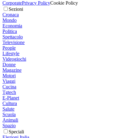
Corporate
Privacy Policy
Cookie Policy
Sezioni
Cronaca
Mondo
Economia
Politica
Spettacolo
Televisione
People
Lifestyle
Videogiochi
Donne
Magazine
Motori
Viaggi
Cucina
Tgtech
E-Planet
Cultura
Salute
Scuola
Animali
Spazio
Speciali
Elezioni Italia