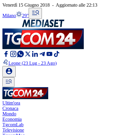
Venerdì 15 Giugno 2018
-
Aggiornato alle
22:13
Milano
29°
Leone
(23 Lug - 23 Ago)
Ultim'ora
Cronaca
Mondo
Economia
TgcomLab
Televisione