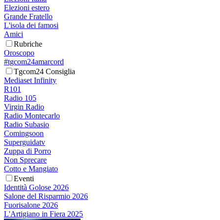
Elezioni estero
Grande Fratello
L'isola dei famosi
Amici
Rubriche
Oroscopo
#tgcom24amarcord
Tgcom24 Consiglia
Mediaset Infinity
R101
Radio 105
Virgin Radio
Radio Montecarlo
Radio Subasio
Comingsoon
Superguidatv
Zuppa di Porro
Non Sprecare
Cotto e Mangiato
Eventi
Identità Golose 2026
Salone del Risparmio 2026
Fuorisalone 2026
L'Artigiano in Fiera 2025