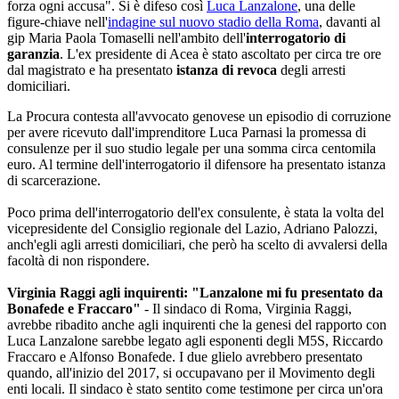
forza ogni accusa". Si è difeso così
Luca Lanzalone
, una delle
figure-chiave nell'
indagine sul nuovo stadio della Roma
, davanti al
gip Maria Paola Tomaselli nell'ambito dell'
interrogatorio di
garanzia
. L'ex presidente di Acea è stato ascoltato per circa tre ore
dal magistrato e ha presentato
istanza di revoca
degli arresti
domiciliari.
La Procura contesta all'avvocato genovese un episodio di corruzione
per avere ricevuto dall'imprenditore Luca Parnasi la promessa di
consulenze per il suo studio legale per una somma circa centomila
euro. Al termine dell'interrogatorio il difensore ha presentato istanza
di scarcerazione.
Poco prima dell'interrogatorio dell'ex consulente, è stata la volta del
vicepresidente del Consiglio regionale del Lazio, Adriano Palozzi,
anch'egli agli arresti domiciliari, che però ha scelto di avvalersi della
facoltà di non rispondere.
Virginia Raggi agli inquirenti: "Lanzalone mi fu presentato da
Bonafede e Fraccaro"
- Il sindaco di Roma, Virginia Raggi,
avrebbe ribadito anche agli inquirenti che la genesi del rapporto con
Luca Lanzalone sarebbe legato agli esponenti degli M5S, Riccardo
Fraccaro e Alfonso Bonafede. I due glielo avrebbero presentato
quando, all'inizio del 2017, si occupavano per il Movimento degli
enti locali. Il sindaco è stato sentito come testimone per circa un'ora