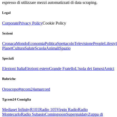
espresso di utilizzare mezzi automatizzati di data scraping.
Legal
Corporate
Privacy Policy
Cookie Policy
Sezioni
Cronaca
Mondo
Economia
Politica
Spettacolo
Televisione
People
Lifestyl
Planet
Cultura
Salute
Scuola
Animali
Spazio
Speciali
Elezioni Italia
Elezioni estero
Grande Fratello
L'isola dei famosi
Amici
Rubriche
Oroscopo
#tgcom24amarcord
Tgcom24 Consiglia
Mediaset Infinity
R101
Radio 105
Virgin Radio
Radio
Montecarlo
Radio Subasio
Comingsoon
Superguidatv
Zuppa di