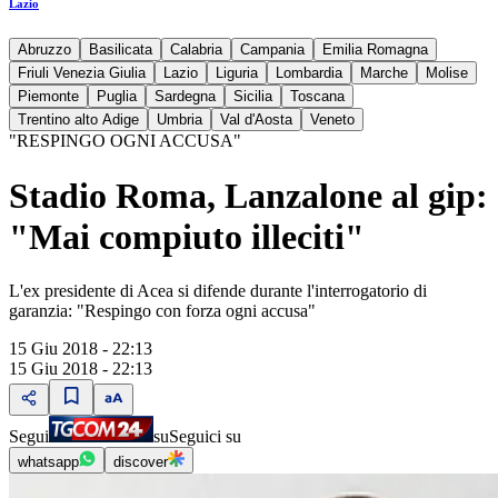
Lazio
Abruzzo
Basilicata
Calabria
Campania
Emilia Romagna
Friuli Venezia Giulia
Lazio
Liguria
Lombardia
Marche
Molise
Piemonte
Puglia
Sardegna
Sicilia
Toscana
Trentino alto Adige
Umbria
Val d'Aosta
Veneto
"RESPINGO OGNI ACCUSA"
Stadio Roma, Lanzalone al gip:
"Mai compiuto illeciti"
L'ex presidente di Acea si difende durante l'interrogatorio di
garanzia: "Respingo con forza ogni accusa"
15 Giu 2018 - 22:13
15 Giu 2018 - 22:13
Segui
su
Seguici su
whatsapp
discover