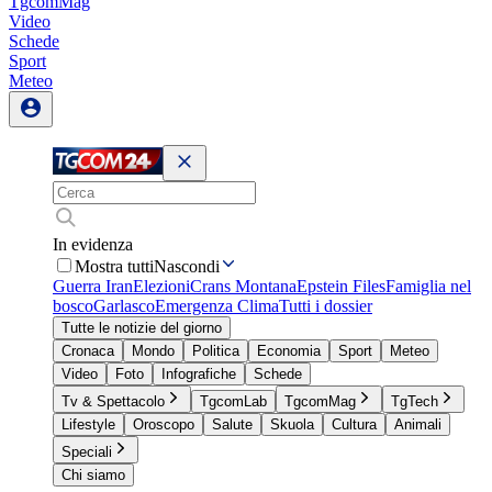
TgcomMag
Video
Schede
Sport
Meteo
In evidenza
Mostra tutti
Nascondi
Guerra Iran
Elezioni
Crans Montana
Epstein Files
Famiglia nel
bosco
Garlasco
Emergenza Clima
Tutti i dossier
Tutte le notizie del giorno
Cronaca
Mondo
Politica
Economia
Sport
Meteo
Video
Foto
Infografiche
Schede
Tv & Spettacolo
TgcomLab
TgcomMag
TgTech
Lifestyle
Oroscopo
Salute
Skuola
Cultura
Animali
Speciali
Chi siamo