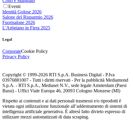
Cotto e Mangiato
Eventi
Identità Golose 2026
Salone del Risparmio 2026
Fuorisalone 2026
L'Artigiano in Fiera 2025
Legal
Corporate
Cookie Policy
Privacy Policy
Copyright © 1999-
2026
RTI S.p.A. Business Digital - P.Iva
03976881007 - Tutti i diritti riservati - Per la pubblicità Mediamond
S.p.A. - RTI S.p.A., Mediaset N.V., sede legale Amsterdam (Paesi
Bassi) - Uffici Viale Europa 46, 20093 Cologno Monzese (MI)
Rispetto ai contenuti e ai dati personali trasmessi e/o riprodotti è
vietata ogni utilizzazione funzionale all’addestramento di sistemi di
intelligenza artificiale generativa. È altresì fatto divieto espresso di
utilizzare mezzi automatizzati di data scraping.