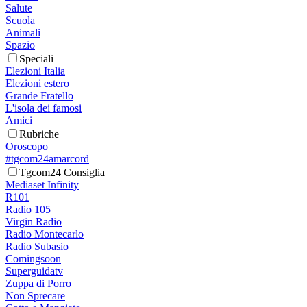
Salute
Scuola
Animali
Spazio
Speciali
Elezioni Italia
Elezioni estero
Grande Fratello
L'isola dei famosi
Amici
Rubriche
Oroscopo
#tgcom24amarcord
Tgcom24 Consiglia
Mediaset Infinity
R101
Radio 105
Virgin Radio
Radio Montecarlo
Radio Subasio
Comingsoon
Superguidatv
Zuppa di Porro
Non Sprecare