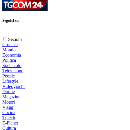
Seguici su
Sezioni
Cronaca
Mondo
Economia
Politica
Spettacolo
Televisione
People
Lifestyle
Videogiochi
Donne
Magazine
Motori
Viaggi
Cucina
Tgtech
E-Planet
Cultura