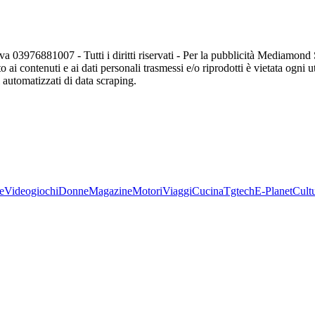
va 03976881007 - Tutti i diritti riservati - Per la pubblicità Mediamon
o ai contenuti e ai dati personali trasmessi e/o riprodotti è vietata ogni 
zi automatizzati di data scraping.
e
Videogiochi
Donne
Magazine
Motori
Viaggi
Cucina
Tgtech
E-Planet
Cult