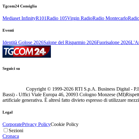
Tgcom24 Consiglia
Mediaset Infinity
R101
Radio 105
Virgin Radio
Radio Montecarlo
Radio
Eventi
Identità Golose 2026
Salone del Risparmio 2026
Fuorisalone 2026
L'Ar
Seguici su
Copyright © 1999-
2026
RTI S.p.A. Business Digital - P.I
Bassi) - Uffici Viale Europa 46, 20093 Cologno Monzese (MI)
Rispett
artificiale generativa. È altresì fatto divieto espresso di utilizzare mez
Legal
Corporate
Privacy Policy
Cookie Policy
Sezioni
Cronaca