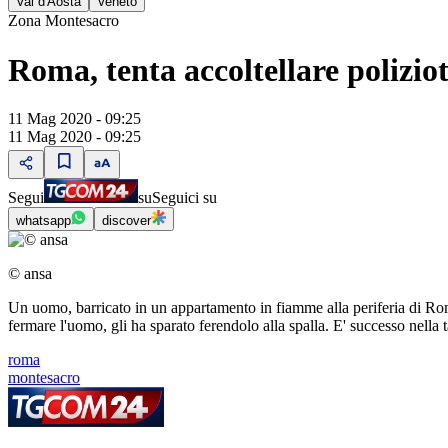
Val d'Aosta
Veneto
Zona Montesacro
Roma, tenta accoltellare poliziot
11 Mag 2020 - 09:25
11 Mag 2020 - 09:25
Segui
su
Seguici su
whatsapp
discover
© ansa
Un uomo, barricato in un appartamento in fiamme alla periferia di Roma,
fermare l'uomo, gli ha sparato ferendolo alla spalla. E' successo nella
roma
montesacro