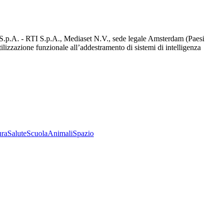
d S.p.A. - RTI S.p.A., Mediaset N.V., sede legale Amsterdam (Paesi
utilizzazione funzionale all’addestramento di sistemi di intelligenza
ura
Salute
Scuola
Animali
Spazio