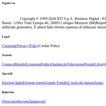
Seguici su
Copyright © 1999-
2026
RTI S.p.A. Business Digital - P.I
Bassi) - Uffici Viale Europa 46, 20093 Cologno Monzese (MI)
Rispett
artificiale generativa. È altresì fatto divieto espresso di utilizzare mez
Legal
Corporate
Privacy Policy
Cookie Policy
Sezioni
Cronaca
Mondo
Economia
Politica
Spettacolo
Televisione
People
Lifestyl
Speciali
Elezioni Italia
Elezioni estero
Grande Fratello
L'isola dei famosi
Amici
Rubriche
Oroscopo
#tgcom24amarcord