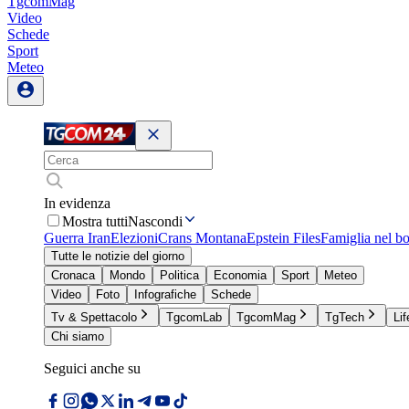
TgcomMag
Video
Schede
Sport
Meteo
In evidenza
Mostra tutti
Nascondi
Guerra Iran
Elezioni
Crans Montana
Epstein Files
Famiglia nel b
Tutte le notizie del giorno
Cronaca
Mondo
Politica
Economia
Sport
Meteo
Video
Foto
Infografiche
Schede
Tv & Spettacolo
TgcomLab
TgcomMag
TgTech
Lif
Chi siamo
Seguici anche su