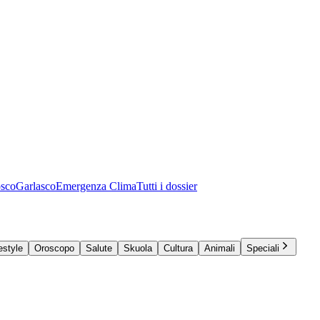
osco
Garlasco
Emergenza Clima
Tutti i dossier
estyle
Oroscopo
Salute
Skuola
Cultura
Animali
Speciali