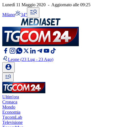
Lunedì 11 Maggio 2020
-
Aggiornato alle
09:25
Milano
34°
Leone
(23 Lug - 23 Ago)
Ultim'ora
Cronaca
Mondo
Economia
TgcomLab
Televisione