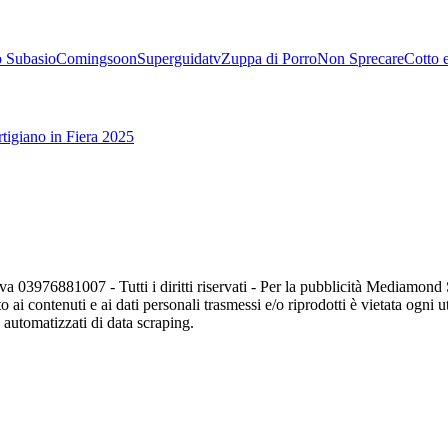
 Subasio
Comingsoon
Superguidatv
Zuppa di Porro
Non Sprecare
Cotto 
tigiano in Fiera 2025
va 03976881007 - Tutti i diritti riservati - Per la pubblicità Mediamon
o ai contenuti e ai dati personali trasmessi e/o riprodotti è vietata ogni 
zi automatizzati di data scraping.