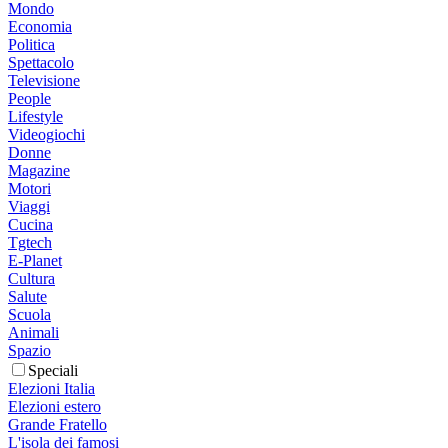
Mondo
Economia
Politica
Spettacolo
Televisione
People
Lifestyle
Videogiochi
Donne
Magazine
Motori
Viaggi
Cucina
Tgtech
E-Planet
Cultura
Salute
Scuola
Animali
Spazio
Speciali
Elezioni Italia
Elezioni estero
Grande Fratello
L'isola dei famosi