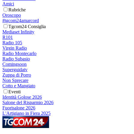
Amici
Rubriche
Oroscopo
#tgcom24amarcord
Tgcom24 Consiglia
Mediaset Infinity
R101
Radio 105
Virgin Radio
Radio Montecarlo
Radio Subasio
Comingsoon
Superguidatv
Zuppa di Porro
Non Sprecare
Cotto e Mangiato
Eventi
Identità Golose 2026
Salone del Risparmio 2026
Fuorisalone 2026
L'Artigiano in Fiera 2025