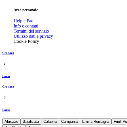
Area personale
Help e Faq
Info e contatti
Termini del servizio
Utilizzo dati e privacy
Cookie Policy
Cronaca
Lazio
Cronaca
Lazio
Abruzzo
Basilicata
Calabria
Campania
Emilia Romagna
Friuli V