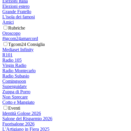
Elezioni Italia
Elezioni estero
Grande Fratello
L'isola dei famosi
Amici
Rubriche
Oroscopo
#tgcom24amarcord
Tgcom24 Consiglia
Mediaset Infinity
R101
Radio 105
Virgin Radio
Radio Montecarlo
Radio Subasio
Comingsoon
Superguidatv
Zuppa di Porro
Non Sprecare
Cotto e Mangiato
Eventi
Identità Golose 2026
Salone del Risparmio 2026
Fuorisalone 2026
L'Artigiano in Fiera 2025