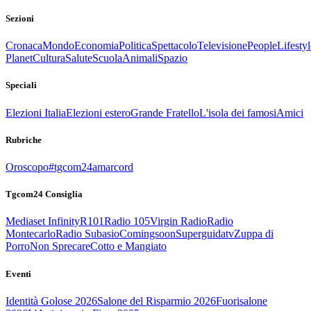
Sezioni
Cronaca
Mondo
Economia
Politica
Spettacolo
Televisione
People
Lifestyl
Planet
Cultura
Salute
Scuola
Animali
Spazio
Speciali
Elezioni Italia
Elezioni estero
Grande Fratello
L'isola dei famosi
Amici
Rubriche
Oroscopo
#tgcom24amarcord
Tgcom24 Consiglia
Mediaset Infinity
R101
Radio 105
Virgin Radio
Radio
Montecarlo
Radio Subasio
Comingsoon
Superguidatv
Zuppa di
Porro
Non Sprecare
Cotto e Mangiato
Eventi
Identità Golose 2026
Salone del Risparmio 2026
Fuorisalone