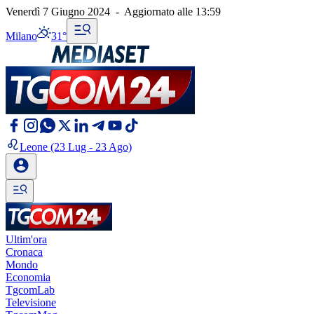
Venerdì 7 Giugno 2024
-
Aggiornato alle
13:59
Milano
31°
Leone
(23 Lug - 23 Ago)
Ultim'ora
Cronaca
Mondo
Economia
TgcomLab
Televisione