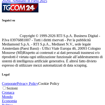
2026
L'Artigiano in Fiera 2025
Seguici su
Copyright © 1999-
2026
RTI S.p.A. Business Digital -
P.Iva 03976881007 - Tutti i diritti riservati - Per la pubblicità
Mediamond S.p.A. - RTI S.p.A., Mediaset N.V., sede legale
Amsterdam (Paesi Bassi) - Uffici Viale Europa 46, 20093 Cologno
Monzese (MI)
Rispetto ai contenuti e ai dati personali trasmessi e/o
riprodotti è vietata ogni utilizzazione funzionale all’addestramento di
sistemi di intelligenza artificiale generativa. È altresì fatto divieto
espresso di utilizzare mezzi automatizzati di data scraping.
Legal
Corporate
Privacy Policy
Cookie Policy
Sezioni
Cronaca
Mondo
Economia