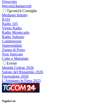
Oroscopo
#tgcom24amarcord
Tgcom24 Consiglia
Mediaset Infinity
R101
Radio 105
Virgin Radio
Radio Montecarlo
Radio Subasio
Comingsoon
Superguidatv
Zuppa di Porro
Non Sprecare
Cotto e Mangiato
Eventi
Identità Golose 2026
Salone del Risparmio 2026
Fuorisalone 2026
L'Artigiano in Fiera 2025
Seguici su