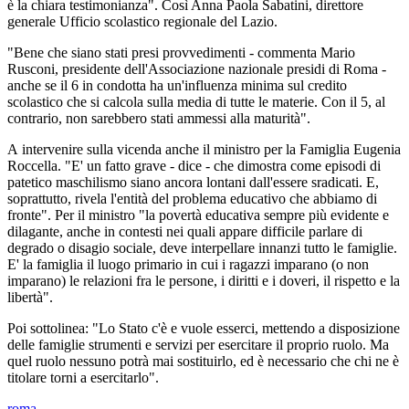
è la chiara testimonianza". Così Anna Paola Sabatini, direttore
generale Ufficio scolastico regionale del Lazio.
"Bene che siano stati presi provvedimenti - commenta Mario
Rusconi, presidente dell'Associazione nazionale presidi di Roma -
anche se il 6 in condotta ha un'influenza minima sul credito
scolastico che si calcola sulla media di tutte le materie. Con il 5, al
contrario, non sarebbero stati ammessi alla maturità".
A intervenire sulla vicenda anche il ministro per la Famiglia Eugenia
Roccella. "E' un fatto grave - dice - che dimostra come episodi di
patetico maschilismo siano ancora lontani dall'essere sradicati. E,
soprattutto, rivela l'entità del problema educativo che abbiamo di
fronte". Per il ministro "la povertà educativa sempre più evidente e
dilagante, anche in contesti nei quali appare difficile parlare di
degrado o disagio sociale, deve interpellare innanzi tutto le famiglie.
E' la famiglia il luogo primario in cui i ragazzi imparano (o non
imparano) le relazioni fra le persone, i diritti e i doveri, il rispetto e la
libertà".
Poi sottolinea: "Lo Stato c'è e vuole esserci, mettendo a disposizione
delle famiglie strumenti e servizi per esercitare il proprio ruolo. Ma
quel ruolo nessuno potrà mai sostituirlo, ed è necessario che chi ne è
titolare torni a esercitarlo".
roma