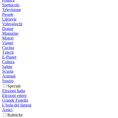
Politica
Spettacolo
Televisione
People
Lifestyle
Videogiochi
Donne
Magazine
Motori
Viaggi
Cucina
Tgtech
E-Planet
Cultura
Salute
Scuola
Animali
Spazio
Speciali
Elezioni Italia
Elezioni estero
Grande Fratello
L'isola dei famosi
Amici
Rubriche