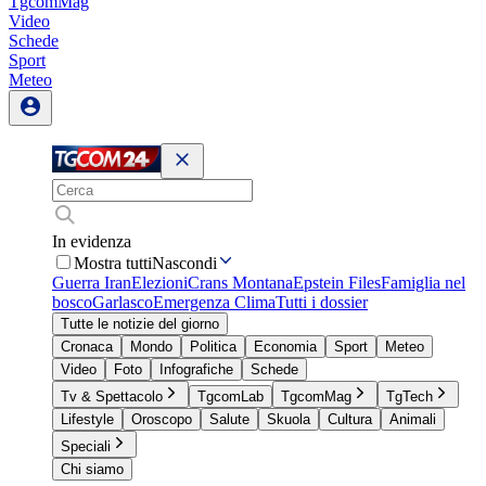
TgcomMag
Video
Schede
Sport
Meteo
In evidenza
Mostra tutti
Nascondi
Guerra Iran
Elezioni
Crans Montana
Epstein Files
Famiglia nel
bosco
Garlasco
Emergenza Clima
Tutti i dossier
Tutte le notizie del giorno
Cronaca
Mondo
Politica
Economia
Sport
Meteo
Video
Foto
Infografiche
Schede
Tv & Spettacolo
TgcomLab
TgcomMag
TgTech
Lifestyle
Oroscopo
Salute
Skuola
Cultura
Animali
Speciali
Chi siamo