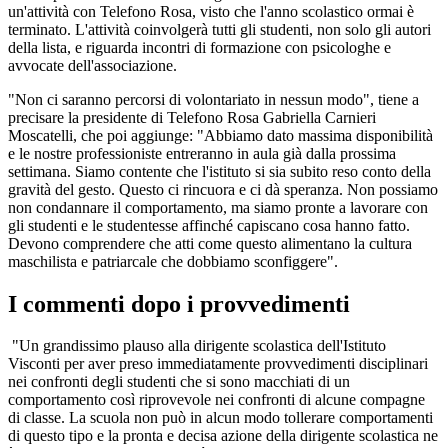
un'attività con Telefono Rosa, visto che l'anno scolastico ormai è
terminato. L'attività coinvolgerà tutti gli studenti, non solo gli autori
della lista, e riguarda incontri di formazione con psicologhe e
avvocate dell'associazione.
"Non ci saranno percorsi di volontariato in nessun modo", tiene a
precisare la presidente di Telefono Rosa Gabriella Carnieri
Moscatelli, che poi aggiunge: "Abbiamo dato massima disponibilità
e le nostre professioniste entreranno in aula già dalla prossima
settimana. Siamo contente che l'istituto si sia subito reso conto della
gravità del gesto. Questo ci rincuora e ci dà speranza. Non possiamo
non condannare il comportamento, ma siamo pronte a lavorare con
gli studenti e le studentesse affinché capiscano cosa hanno fatto.
Devono comprendere che atti come questo alimentano la cultura
maschilista e patriarcale che dobbiamo sconfiggere".
I commenti dopo i provvedimenti
"Un grandissimo plauso alla dirigente scolastica dell'Istituto
Visconti per aver preso immediatamente provvedimenti disciplinari
nei confronti degli studenti che si sono macchiati di un
comportamento così riprovevole nei confronti di alcune compagne
di classe. La scuola non può in alcun modo tollerare comportamenti
di questo tipo e la pronta e decisa azione della dirigente scolastica ne