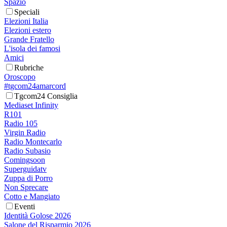
Spazio
Speciali
Elezioni Italia
Elezioni estero
Grande Fratello
L'isola dei famosi
Amici
Rubriche
Oroscopo
#tgcom24amarcord
Tgcom24 Consiglia
Mediaset Infinity
R101
Radio 105
Virgin Radio
Radio Montecarlo
Radio Subasio
Comingsoon
Superguidatv
Zuppa di Porro
Non Sprecare
Cotto e Mangiato
Eventi
Identità Golose 2026
Salone del Risparmio 2026