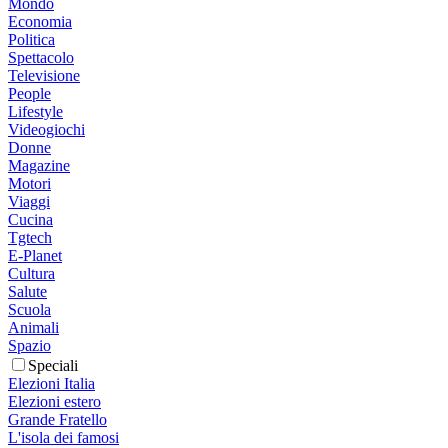
Mondo
Economia
Politica
Spettacolo
Televisione
People
Lifestyle
Videogiochi
Donne
Magazine
Motori
Viaggi
Cucina
Tgtech
E-Planet
Cultura
Salute
Scuola
Animali
Spazio
Speciali
Elezioni Italia
Elezioni estero
Grande Fratello
L'isola dei famosi