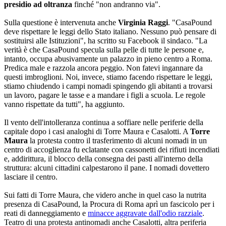
presidio ad oltranza
finché "non andranno via".
Sulla questione è intervenuta anche
Virginia Raggi
. "CasaPound
deve rispettare le leggi dello Stato italiano. Nessuno può pensare di
sostituirsi alle Istituzioni", ha scritto su Facebook il sindaco. "La
verità è che CasaPound specula sulla pelle di tutte le persone e,
intanto, occupa abusivamente un palazzo in pieno centro a Roma.
Predica male e razzola ancora peggio. Non fatevi ingannare da
questi imbroglioni. Noi, invece, stiamo facendo rispettare le leggi,
stiamo chiudendo i campi nomadi spingendo gli abitanti a trovarsi
un lavoro, pagare le tasse e a mandare i figli a scuola. Le regole
vanno rispettate da tutti", ha aggiunto.
Il vento dell'intolleranza continua a soffiare nelle periferie della
capitale dopo i casi analoghi di Torre Maura e Casalotti. A
Torre
Maura
la protesta contro il trasferimento di alcuni nomadi in un
centro di accoglienza fu eclatante con cassonetti dei rifiuti incendiati
e, addirittura, il blocco della consegna dei pasti all'interno della
struttura: alcuni cittadini calpestarono il pane. I nomadi dovettero
lasciare il centro.
Sui fatti di Torre Maura, che videro anche in quel caso la nutrita
presenza di CasaPound, la Procura di Roma aprì un fascicolo per i
reati di danneggiamento e
minacce aggravate dall'odio razziale
.
Teatro di una protesta antinomadi anche Casalotti, altra periferia