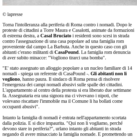
© lapresse
Torna l'intolleranza alla periferia di Roma contro i nomadi. Dopo le
proteste di cittadini a Torre Maura e Casalotti, animate da formazioni
di estrema destra, a
Casal Bruciato
i residenti sono scesi in strada
contro l'assegnazione di una casa popolare ad una famiglia rom
proveniente dal campo La Barbuta. Anche in questo caso con gli
abitanti c'erano militanti di
CasaPound
. La famiglia rom denuncia
di aver subito minacce: "Vogliono tirarci una bomba".
"E' stato assegnato un alloggio popolare a un nucleo familiare di 14
nomadi - spiega un referente di CasaPound -.
Gli abitanti non li
vogliono
, hanno paura. Il sindaco di Roma pensa di risolvere
l'emergenza dei campi nomadi abusivi sulle spalle dei cittadini.
L'appartamento al centro della protesta si era liberato due settimane
fa. Assegnataria era una signora ma ci vivevano i nipoti, che
volevano riscattare l'immobile ma il Comune li ha bollati come
occupanti abusivi".
Intanto la famiglia di nomadi è entrata nell'appartamento scortata
dalla polizia. E si dice impaurita. "Qui non li vogliamo, perché
devono stare in periferia?", urlano intanto gli abitanti in strada
negando di avere minacciato la famiglia nomade. E promettendo un