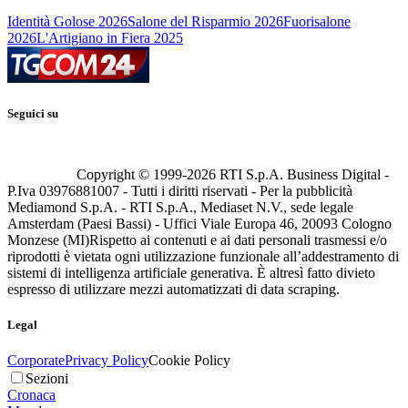
Identità Golose 2026
Salone del Risparmio 2026
Fuorisalone
2026
L'Artigiano in Fiera 2025
Seguici su
Copyright © 1999-
2026
RTI S.p.A. Business Digital -
P.Iva 03976881007 - Tutti i diritti riservati - Per la pubblicità
Mediamond S.p.A. - RTI S.p.A., Mediaset N.V., sede legale
Amsterdam (Paesi Bassi) - Uffici Viale Europa 46, 20093 Cologno
Monzese (MI)
Rispetto ai contenuti e ai dati personali trasmessi e/o
riprodotti è vietata ogni utilizzazione funzionale all’addestramento di
sistemi di intelligenza artificiale generativa. È altresì fatto divieto
espresso di utilizzare mezzi automatizzati di data scraping.
Legal
Corporate
Privacy Policy
Cookie Policy
Sezioni
Cronaca