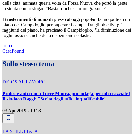
della città, animata questa volta da Forza Nuova che portò la gente
in strada con lo slogan "Basta rom basta immigrazione".
I
trasferimenti di nomadi
presso alloggi popolari fanno parte di un
piano del Campidoglio per superare i campi. Tra gli obiettivi già
raggiunti del piano, ha precisato il Campidoglio, "la diminuzione dei
roghi tossici e anche della dispersione scolastica".
roma
CasaPound
Sullo stesso tema
DIGOS AL LAVORO
Proteste anti rom a Torre Maura, pm indaga per odio razziale |
Il sindaco Raggi: "Scelta degli uffici inqualificabile"
03 Apr 2019 - 19:53
LA STILETTATA