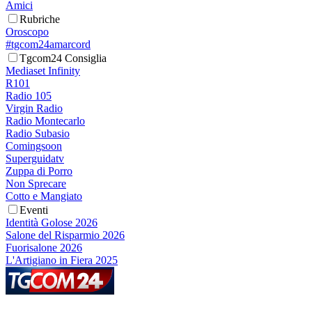
Amici
Rubriche
Oroscopo
#tgcom24amarcord
Tgcom24 Consiglia
Mediaset Infinity
R101
Radio 105
Virgin Radio
Radio Montecarlo
Radio Subasio
Comingsoon
Superguidatv
Zuppa di Porro
Non Sprecare
Cotto e Mangiato
Eventi
Identità Golose 2026
Salone del Risparmio 2026
Fuorisalone 2026
L'Artigiano in Fiera 2025