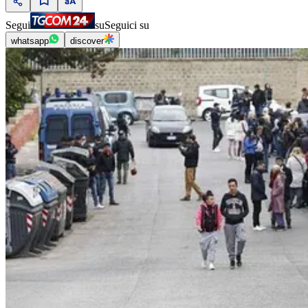
Segui
su
Seguici su
whatsapp
discover