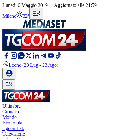
Lunedì 6 Maggio 2019
-
Aggiornato alle
21:59
Milano
32°
Leone
(23 Lug - 23 Ago)
Ultim'ora
Cronaca
Mondo
Economia
TgcomLab
Televisione