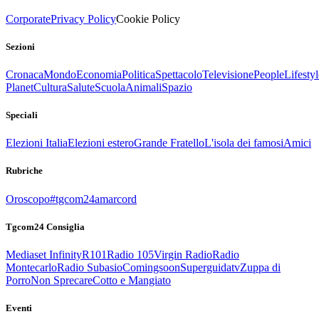
Corporate
Privacy Policy
Cookie Policy
Sezioni
Cronaca
Mondo
Economia
Politica
Spettacolo
Televisione
People
Lifestyl
Planet
Cultura
Salute
Scuola
Animali
Spazio
Speciali
Elezioni Italia
Elezioni estero
Grande Fratello
L'isola dei famosi
Amici
Rubriche
Oroscopo
#tgcom24amarcord
Tgcom24 Consiglia
Mediaset Infinity
R101
Radio 105
Virgin Radio
Radio
Montecarlo
Radio Subasio
Comingsoon
Superguidatv
Zuppa di
Porro
Non Sprecare
Cotto e Mangiato
Eventi