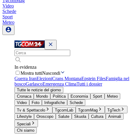
TgcomMag
Video
Schede
Sport
Meteo
In evidenza
Mostra tutti
Nascondi
Guerra Iran
Elezioni
Crans Montana
Epstein Files
Famiglia nel
bosco
Garlasco
Emergenza Clima
Tutti i dossier
Tutte le notizie del giorno
Cronaca
Mondo
Politica
Economia
Sport
Meteo
Video
Foto
Infografiche
Schede
Tv & Spettacolo
TgcomLab
TgcomMag
TgTech
Lifestyle
Oroscopo
Salute
Skuola
Cultura
Animali
Speciali
Chi siamo