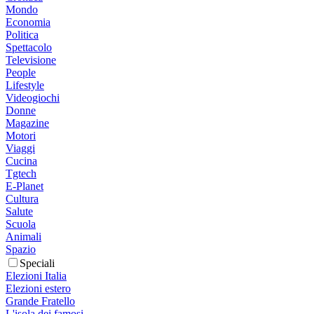
Mondo
Economia
Politica
Spettacolo
Televisione
People
Lifestyle
Videogiochi
Donne
Magazine
Motori
Viaggi
Cucina
Tgtech
E-Planet
Cultura
Salute
Scuola
Animali
Spazio
Speciali
Elezioni Italia
Elezioni estero
Grande Fratello
L'isola dei famosi