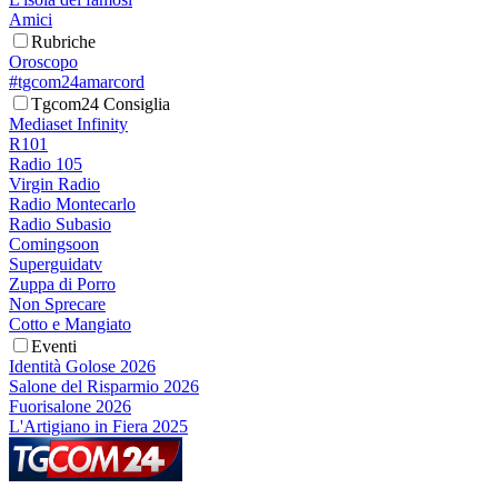
Amici
Rubriche
Oroscopo
#tgcom24amarcord
Tgcom24 Consiglia
Mediaset Infinity
R101
Radio 105
Virgin Radio
Radio Montecarlo
Radio Subasio
Comingsoon
Superguidatv
Zuppa di Porro
Non Sprecare
Cotto e Mangiato
Eventi
Identità Golose 2026
Salone del Risparmio 2026
Fuorisalone 2026
L'Artigiano in Fiera 2025