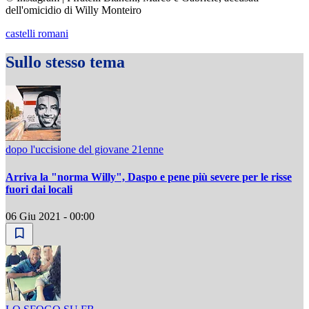
dell'omicidio di Willy Monteiro
castelli romani
Sullo stesso tema
dopo l'uccisione del giovane 21enne
Arriva la "norma Willy", Daspo e pene più severe per le risse
fuori dai locali
06 Giu 2021 - 00:00