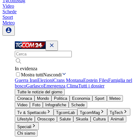
TgcomMag
Video
Schede
Sport
Meteo
In evidenza
Mostra tutti
Nascondi
Guerra Iran
Elezioni
Crans Montana
Epstein Files
Famiglia nel
bosco
Garlasco
Emergenza Clima
Tutti i dossier
Tutte le notizie del giorno
Cronaca
Mondo
Politica
Economia
Sport
Meteo
Video
Foto
Infografiche
Schede
Tv & Spettacolo
TgcomLab
TgcomMag
TgTech
Lifestyle
Oroscopo
Salute
Skuola
Cultura
Animali
Speciali
Chi siamo