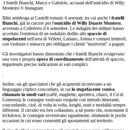
I fratelli Bianchi, Marco e Gabriele, accusati dell'omicidio di Willy
Monteiro © Instagram
Blitz antidroga ai Castelli romani: 6 arrestati, tra cui anche i
fratelli
Bianchi
, già in carcere per l'
omicidio di Willy Duarte Montero
,
avvenuto a Colleferro il 6 settembre. Le indagini dei militari hanno
accertato l'esistenza di un sodalizio dedito allo
spaccio di
stupefacenti
nell'area di Velletri, Lariano, Artena e comuni limitrofi,
con violenze e minacce per obbligare i clienti "insolventi" a pagare.
Gli investigatori hanno dimostrato che i fratelli Bianchi svolgevano
una vera e propria
opera di coordinamento
dell'attività di spaccio,
impartendo precise indicazioni ai vari complici.
Inoltre, sia gli spacciatori che gli acquirenti ricorrevano a un
linguaggio criptico concordato, in cui
lo stupefacente veniva
chiamato in modi vari
(caffé, magliette, aperitivo, chiavi, il Cd di
Gomorra); le consegne venivano eseguite con metodo itinerante,
concordando, cioè, di volta in volta, luoghi, orari e modalità sempre
differenti. Il circuito era ben collaudato, a tal punto che, nonostante il
lockdown, le consegne avvenivano ugualmente, sfruttando le poche
occasioni in cui erano consentiti gli spostamenti sul territorio.