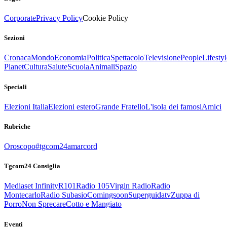
Corporate
Privacy Policy
Cookie Policy
Sezioni
Cronaca
Mondo
Economia
Politica
Spettacolo
Televisione
People
Lifestyl
Planet
Cultura
Salute
Scuola
Animali
Spazio
Speciali
Elezioni Italia
Elezioni estero
Grande Fratello
L'isola dei famosi
Amici
Rubriche
Oroscopo
#tgcom24amarcord
Tgcom24 Consiglia
Mediaset Infinity
R101
Radio 105
Virgin Radio
Radio
Montecarlo
Radio Subasio
Comingsoon
Superguidatv
Zuppa di
Porro
Non Sprecare
Cotto e Mangiato
Eventi