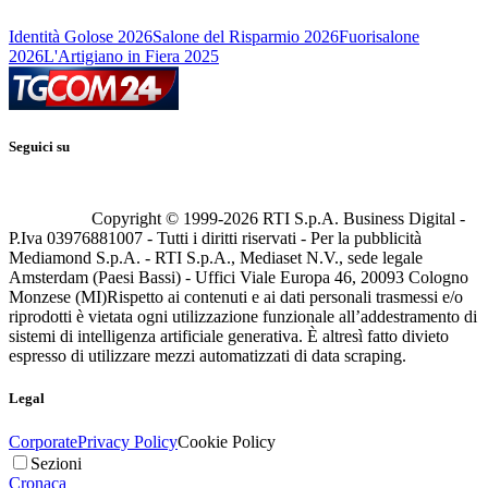
Identità Golose 2026
Salone del Risparmio 2026
Fuorisalone
2026
L'Artigiano in Fiera 2025
Seguici su
Copyright © 1999-
2026
RTI S.p.A. Business Digital -
P.Iva 03976881007 - Tutti i diritti riservati - Per la pubblicità
Mediamond S.p.A. - RTI S.p.A., Mediaset N.V., sede legale
Amsterdam (Paesi Bassi) - Uffici Viale Europa 46, 20093 Cologno
Monzese (MI)
Rispetto ai contenuti e ai dati personali trasmessi e/o
riprodotti è vietata ogni utilizzazione funzionale all’addestramento di
sistemi di intelligenza artificiale generativa. È altresì fatto divieto
espresso di utilizzare mezzi automatizzati di data scraping.
Legal
Corporate
Privacy Policy
Cookie Policy
Sezioni
Cronaca