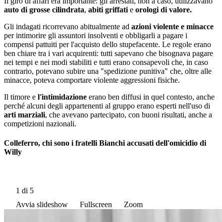
Il giro di affari era importante: gli arrestati, non a caso, utilizzavano
auto di grosse cilindrata
,
abiti griffati
e
orologi di valore.
Gli indagati ricorrevano abitualmente ad
azioni violente e minacce
per intimorire gli assuntori insolventi e obbligarli a pagare i
compensi pattuiti per l'acquisto dello stupefacente. Le regole erano
ben chiare tra i vari acquirenti: tutti sapevano che bisognava pagare
nei tempi e nei modi stabiliti e tutti erano consapevoli che, in caso
contrario, potevano subire una "spedizione punitiva" che, oltre alle
minacce, poteva comportare violente aggressioni fisiche.
Il timore e
l'intimidazione
erano ben diffusi in quel contesto, anche
perché alcuni degli appartenenti al gruppo erano esperti nell'uso di
arti marziali
, che avevano partecipato, con buoni risultati, anche a
competizioni nazionali.
Colleferro, chi sono i fratelli Bianchi accusati dell'omicidio di
Willy
1
di 5
Avvia slideshow
Fullscreen
Zoom