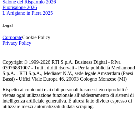
Salone del Risparmio 2026
Fuorisalone 2026
L'Artigiano in Fiera 2025
Legal
Corporate
Cookie Policy
Privacy Policy
Copyright © 1999-
2026
RTI S.p.A. Business Digital - P.Iva
03976881007 - Tutti i diritti riservati - Per la pubblicità Mediamond
S.p.A. - RTI S.p.A., Mediaset N.V., sede legale Amsterdam (Paesi
Bassi) - Uffici Viale Europa 46, 20093 Cologno Monzese (MI)
Rispetto ai contenuti e ai dati personali trasmessi e/o riprodotti è
vietata ogni utilizzazione funzionale all’addestramento di sistemi di
intelligenza artificiale generativa. È altresì fatto divieto espresso di
utilizzare mezzi automatizzati di data scraping.