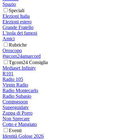
Spazio
Speciali
Elezioni Italia
Elezioni estero
Grande Fratello
L'isola dei famosi
Amici
Rubriche
Oroscopo
#tgcom24amarcord
Tgcom24 Consiglia
Mediaset Infinity
R101
Radio 105
Virgin Radio
Radio Montecarlo
Radio Subasio
Comingsoon
Superguidatv
Zuppa di Porro
Non Sprecare
Cotto e Mangiato
Eventi
Identità Golose 2026