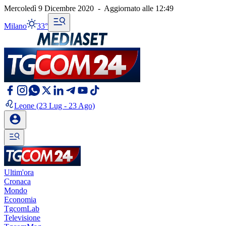
Mercoledì 9 Dicembre 2020
-
Aggiornato alle
12:49
Milano
33°
Leone
(23 Lug - 23 Ago)
Ultim'ora
Cronaca
Mondo
Economia
TgcomLab
Televisione